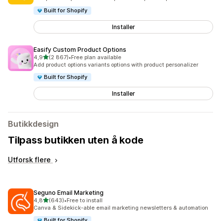
Built for Shopify
Installer
Easify Custom Product Options
av 5 stjerner
4,9
(2 867)
•
Free plan available
Totalt 2867 omtaler
Add product options variants options with product personalizer
Built for Shopify
Installer
Butikkdesign
Tilpass butikken uten å kode
Utforsk flere
Seguno Email Marketing
av 5 stjerner
4,8
(643)
•
Free to install
Totalt 643 omtaler
Canva & Sidekick-able email marketing newsletters & automation
Built for Shopify