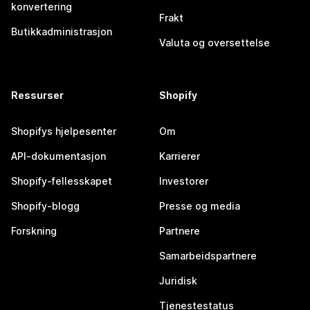
konvertering
Frakt
Butikkadministrasjon
Valuta og oversettelse
Ressurser
Shopify
Shopifys hjelpesenter
Om
API-dokumentasjon
Karrierer
Shopify-fellesskapet
Investorer
Shopify-blogg
Presse og media
Forskning
Partnere
Samarbeidspartnere
Juridisk
Tjenestestatus