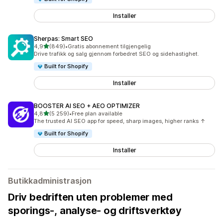
Installer
Sherpas: Smart SEO
av 5 stjerner
4,9
(849)
•
Gratis abonnement tilgjengelig
Totalt 849 omtaler
Drive trafikk og salg gjennom forbedret SEO og sidehastighet.
Built for Shopify
Installer
BOOSTER AI SEO + AEO OPTIMIZER
av 5 stjerner
4,8
(5 259)
•
Free plan available
Totalt 5259 omtaler
The trusted AI SEO app for speed, sharp images, higher ranks ↑
Built for Shopify
Installer
Butikkadministrasjon
Driv bedriften uten problemer med
sporings-, analyse- og driftsverktøy