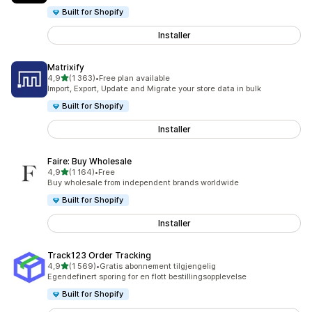
Built for Shopify
Installer
Matrixify
av 5 stjerner
4,9
(1 363)
•
Free plan available
Totalt 1363 omtaler
Import, Export, Update and Migrate your store data in bulk
Built for Shopify
Installer
Faire: Buy Wholesale
av 5 stjerner
4,9
(1 164)
•
Free
Totalt 1164 omtaler
Buy wholesale from independent brands worldwide
Built for Shopify
Installer
Track123 Order Tracking
av 5 stjerner
4,9
(1 569)
•
Gratis abonnement tilgjengelig
Totalt 1569 omtaler
Egendefinert sporing for en flott bestillingsopplevelse
Built for Shopify