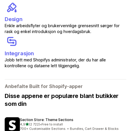
Design
Enkle arbeidsflyter og brukervennlige grensesnitt sørger for
rask og enkel introduksjon og hverdagsbruk.
Integrasjon
Jobb tett med Shopifys administrator, der du har alle
kontrollene og dataene lett tilgjengelig.
Anbefalte Built for Shopify-apper
Disse appene er populære blant butikker
som din
Section Store: Theme Sections
av 5 stjerner
4,9
(2 722)
•
Free to install
Totalt 2722 omtaler
700+ Customisable Sections. + Bundles, Cart Drawer & Blocks