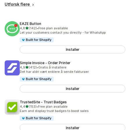
Utforsk flere
EAZE Button
av 5 stjerner
4,8
(142)
•
Free plan available
Totalt 142 omtaler
Let your customers contact you directly - for WhatsApp
Built for Shopify
Installer
Simple Invoice ‑ Order Printer
av 5 stjerner
4,9
(412)
•
Gratis å installere
Totalt 412 omtaler
Det har aldri vært enklere å sende fakturaer.
Built for Shopify
Installer
TrustedSite ‑ Trust Badges
av 5 stjerner
4,4
(153)
•
Free plan available
Totalt 153 omtaler
Earn and display trust badges to boost sales
Built for Shopify
Installer