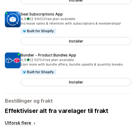
Installer
Seal Subscriptions App
av 5 stjerner
4,9
(2 940)
•
Free plan available
Totalt 2940 omtaler
Increase sales & retention with subscriptions & memberships!
Built for Shopify
Installer
Bundler ‑ Product Bundles App
av 5 stjerner
4,9
(2 501)
•
Free plan available
Totalt 2501 omtaler
Earn more with bundle offers, bundle upsells & quantity breaks
Built for Shopify
Installer
Bestillinger og frakt
Effektiviser alt fra varelager til frakt
Utforsk flere