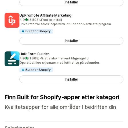
Installer
UpPromote Affiliate Marketing
av 5 stjerner
4,9
(3 593)
•
Free to install
Totalt 3593 omtaler
Drive referral sales loops with influencer & affiliate program
Built for Shopify
Installer
Hulk Form Builder
av 5 stjerner
4,9
(1 885)
•
Gratis abonnement tilgjengelig
Totalt 1885 omtaler
Opprett stilige skjemaer med letthet og på sekunder.
Built for Shopify
Installer
Finn Built for Shopify-apper etter kategori
Kvalitetsapper for alle områder i bedriften din