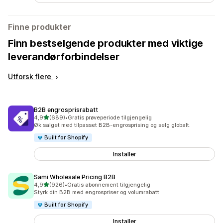
Finne produkter
Finn bestselgende produkter med viktige
leverandørforbindelser
Utforsk flere
B2B engrosprisrabatt
av 5 stjerner
4,9
(689)
•
Gratis prøveperiode tilgjengelig
Totalt 689 omtaler
Øk salget med tilpasset B2B-engrosprising og selg globalt.
Built for Shopify
Installer
Sami Wholesale Pricing B2B
av 5 stjerner
4,9
(926)
•
Gratis abonnement tilgjengelig
Totalt 926 omtaler
Styrk din B2B med engrospriser og volumrabatt
Built for Shopify
Installer