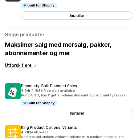
Built for Shopify
Installer
Selge produkter
Maksimer salg med mersalg, pakker,
abonnementer og mer
Utforsk flere
Discounty: Bulk Discount Sales
av 5 stjerner
4,9
(1 186)
•
Free plan available
Totalt 1186 omtaler
Run BOGO, buy X get Y, volume discount app & quantity breaks
Built for Shopify
Installer
King Product Options, Variants
av 5 stjerner
4,7
(448)
•
Free
Totalt 448 omtaler
Add product options variants options with product personalizer