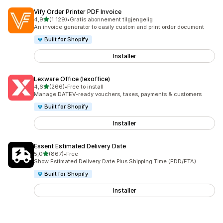
Vify Order Printer PDF Invoice
av 5 stjerner
4,9
(1 129)
•
Gratis abonnement tilgjengelig
Totalt 1129 omtaler
An invoice generator to easily custom and print order document
Built for Shopify
Installer
Lexware Office (lexoffice)
av 5 stjerner
4,6
(266)
•
Free to install
Totalt 266 omtaler
Manage DATEV-ready vouchers, taxes, payments & customers
Built for Shopify
Installer
Essent Estimated Delivery Date
av 5 stjerner
5,0
(867)
•
Free
Totalt 867 omtaler
Show Estimated Delivery Date Plus Shipping Time (EDD/ETA)
Built for Shopify
Installer