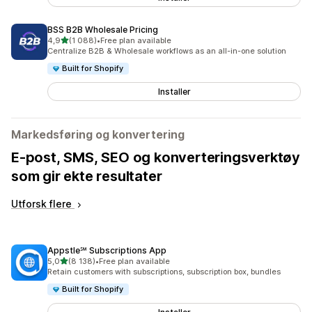
BSS B2B Wholesale Pricing
av 5 stjerner
4,9
(1 088)
•
Free plan available
Totalt 1088 omtaler
Centralize B2B & Wholesale workflows as an all-in-one solution
Built for Shopify
Installer
Markedsføring og konvertering
E-post, SMS, SEO og konverteringsverktøy
som gir ekte resultater
Utforsk flere
Appstle℠ Subscriptions App
av 5 stjerner
5,0
(8 138)
•
Free plan available
Totalt 8138 omtaler
Retain customers with subscriptions, subscription box, bundles
Built for Shopify