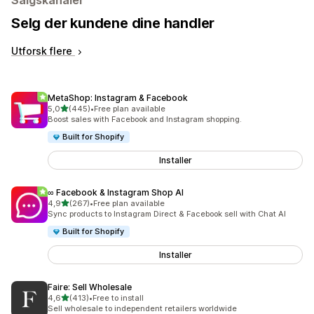
Salgskanaler
Selg der kundene dine handler
Utforsk flere
MetaShop: Instagram & Facebook
av 5 stjerner
5,0
(445)
•
Free plan available
Totalt 445 omtaler
Boost sales with Facebook and Instagram shopping.
Built for Shopify
Installer
∞ Facebook & Instagram Shop AI
av 5 stjerner
4,9
(267)
•
Free plan available
Totalt 267 omtaler
Sync products to Instagram Direct & Facebook sell with Chat AI
Built for Shopify
Installer
Faire: Sell Wholesale
av 5 stjerner
4,6
(413)
•
Free to install
Totalt 413 omtaler
Sell wholesale to independent retailers worldwide