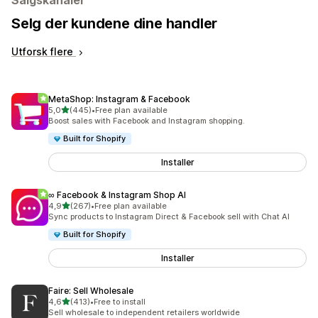
Salgskanaler
Selg der kundene dine handler
Utforsk flere
MetaShop: Instagram & Facebook
av 5 stjerner
5,0
(445)
•
Free plan available
Totalt 445 omtaler
Boost sales with Facebook and Instagram shopping.
Built for Shopify
Installer
∞ Facebook & Instagram Shop AI
av 5 stjerner
4,9
(267)
•
Free plan available
Totalt 267 omtaler
Sync products to Instagram Direct & Facebook sell with Chat AI
Built for Shopify
Installer
Faire: Sell Wholesale
av 5 stjerner
4,6
(413)
•
Free to install
Totalt 413 omtaler
Sell wholesale to independent retailers worldwide