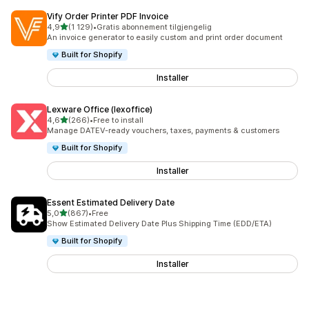
Vify Order Printer PDF Invoice
av 5 stjerner
4,9
(1 129)
•
Gratis abonnement tilgjengelig
Totalt 1129 omtaler
An invoice generator to easily custom and print order document
Built for Shopify
Installer
Lexware Office (lexoffice)
av 5 stjerner
4,6
(266)
•
Free to install
Totalt 266 omtaler
Manage DATEV-ready vouchers, taxes, payments & customers
Built for Shopify
Installer
Essent Estimated Delivery Date
av 5 stjerner
5,0
(867)
•
Free
Totalt 867 omtaler
Show Estimated Delivery Date Plus Shipping Time (EDD/ETA)
Built for Shopify
Installer