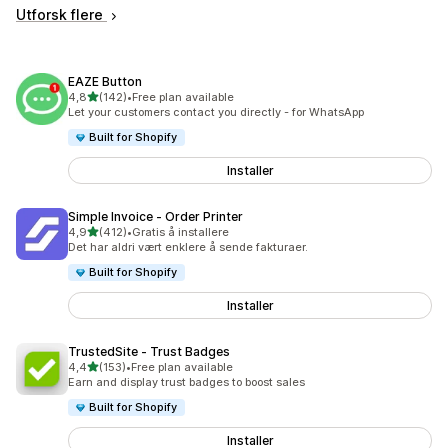
Utforsk flere
EAZE Button
av 5 stjerner
4,8
(142)
•
Free plan available
Totalt 142 omtaler
Let your customers contact you directly - for WhatsApp
Built for Shopify
Installer
Simple Invoice ‑ Order Printer
av 5 stjerner
4,9
(412)
•
Gratis å installere
Totalt 412 omtaler
Det har aldri vært enklere å sende fakturaer.
Built for Shopify
Installer
TrustedSite ‑ Trust Badges
av 5 stjerner
4,4
(153)
•
Free plan available
Totalt 153 omtaler
Earn and display trust badges to boost sales
Built for Shopify
Installer