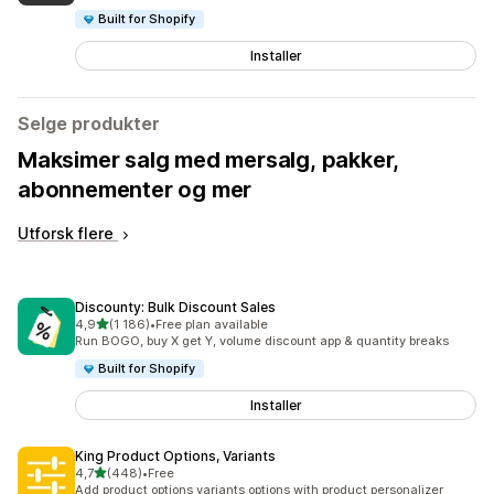
Built for Shopify
Installer
Selge produkter
Maksimer salg med mersalg, pakker,
abonnementer og mer
Utforsk flere
Discounty: Bulk Discount Sales
av 5 stjerner
4,9
(1 186)
•
Free plan available
Totalt 1186 omtaler
Run BOGO, buy X get Y, volume discount app & quantity breaks
Built for Shopify
Installer
King Product Options, Variants
av 5 stjerner
4,7
(448)
•
Free
Totalt 448 omtaler
Add product options variants options with product personalizer