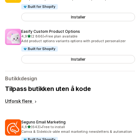
Built for Shopify
Installer
Easify Custom Product Options
av 5 stjerner
4,9
(2 866)
•
Free plan available
Totalt 2866 omtaler
Add product options variants options with product personalizer
Built for Shopify
Installer
Butikkdesign
Tilpass butikken uten å kode
Utforsk flere
Seguno Email Marketing
av 5 stjerner
4,8
(643)
•
Free to install
Totalt 643 omtaler
Canva & Sidekick-able email marketing newsletters & automation
Built for Shopify