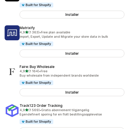
Built for Shopify
Installer
Matrixify
av 5 stjerner
4,9
(1 363)
•
Free plan available
Totalt 1363 omtaler
Import, Export, Update and Migrate your store data in bulk
Built for Shopify
Installer
Faire: Buy Wholesale
av 5 stjerner
4,9
(1 164)
•
Free
Totalt 1164 omtaler
Buy wholesale from independent brands worldwide
Built for Shopify
Installer
Track123 Order Tracking
av 5 stjerner
4,9
(1 569)
•
Gratis abonnement tilgjengelig
Totalt 1569 omtaler
Egendefinert sporing for en flott bestillingsopplevelse
Built for Shopify