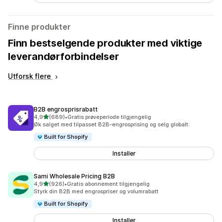
Finne produkter
Finn bestselgende produkter med viktige
leverandørforbindelser
Utforsk flere
B2B engrosprisrabatt
av 5 stjerner
4,9
(689)
•
Gratis prøveperiode tilgjengelig
Totalt 689 omtaler
Øk salget med tilpasset B2B-engrosprising og selg globalt.
Built for Shopify
Installer
Sami Wholesale Pricing B2B
av 5 stjerner
4,9
(926)
•
Gratis abonnement tilgjengelig
Totalt 926 omtaler
Styrk din B2B med engrospriser og volumrabatt
Built for Shopify
Installer