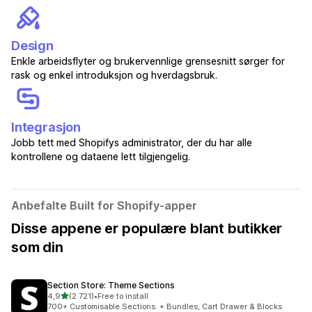
Design
Enkle arbeidsflyter og brukervennlige grensesnitt sørger for
rask og enkel introduksjon og hverdagsbruk.
Integrasjon
Jobb tett med Shopifys administrator, der du har alle
kontrollene og dataene lett tilgjengelig.
Anbefalte Built for Shopify-apper
Disse appene er populære blant butikker
som din
Section Store: Theme Sections
av 5 stjerner
4,9
(2 721)
•
Free to install
Totalt 2721 omtaler
700+ Customisable Sections. + Bundles, Cart Drawer & Blocks