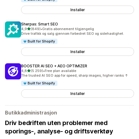
Installer
Sherpas: Smart SEO
av 5 stjerner
4,9
(849)
•
Gratis abonnement tilgjengelig
Totalt 849 omtaler
Drive trafikk og salg gjennom forbedret SEO og sidehastighet.
Built for Shopify
Installer
BOOSTER AI SEO + AEO OPTIMIZER
av 5 stjerner
4,8
(5 259)
•
Free plan available
Totalt 5259 omtaler
The trusted AI SEO app for speed, sharp images, higher ranks ↑
Built for Shopify
Installer
Butikkadministrasjon
Driv bedriften uten problemer med
sporings-, analyse- og driftsverktøy