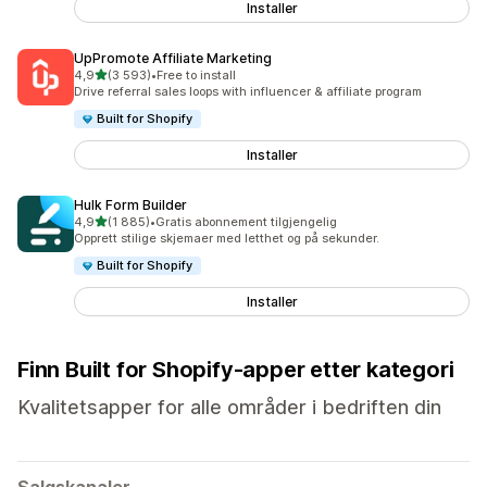
Installer
UpPromote Affiliate Marketing
av 5 stjerner
4,9
(3 593)
•
Free to install
Totalt 3593 omtaler
Drive referral sales loops with influencer & affiliate program
Built for Shopify
Installer
Hulk Form Builder
av 5 stjerner
4,9
(1 885)
•
Gratis abonnement tilgjengelig
Totalt 1885 omtaler
Opprett stilige skjemaer med letthet og på sekunder.
Built for Shopify
Installer
Finn Built for Shopify-apper etter kategori
Kvalitetsapper for alle områder i bedriften din