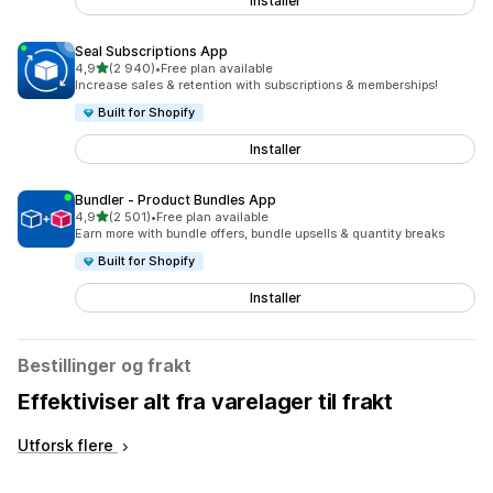
Installer
Seal Subscriptions App
av 5 stjerner
4,9
(2 940)
•
Free plan available
Totalt 2940 omtaler
Increase sales & retention with subscriptions & memberships!
Built for Shopify
Installer
Bundler ‑ Product Bundles App
av 5 stjerner
4,9
(2 501)
•
Free plan available
Totalt 2501 omtaler
Earn more with bundle offers, bundle upsells & quantity breaks
Built for Shopify
Installer
Bestillinger og frakt
Effektiviser alt fra varelager til frakt
Utforsk flere