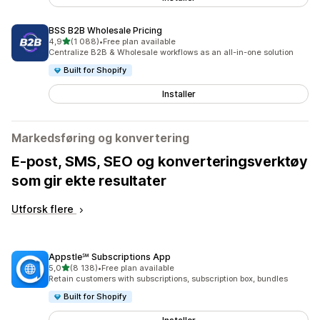
BSS B2B Wholesale Pricing
av 5 stjerner
4,9
(1 088)
•
Free plan available
Totalt 1088 omtaler
Centralize B2B & Wholesale workflows as an all-in-one solution
Built for Shopify
Installer
Markedsføring og konvertering
E-post, SMS, SEO og konverteringsverktøy
som gir ekte resultater
Utforsk flere
Appstle℠ Subscriptions App
av 5 stjerner
5,0
(8 138)
•
Free plan available
Totalt 8138 omtaler
Retain customers with subscriptions, subscription box, bundles
Built for Shopify