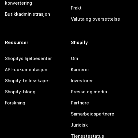
konvertering
Frakt
Butikkadministrasjon
Valuta og oversettelse
Ressurser
Shopify
Shopifys hjelpesenter
Om
API-dokumentasjon
Karrierer
Shopify-fellesskapet
Investorer
Shopify-blogg
Presse og media
Forskning
Partnere
Samarbeidspartnere
Juridisk
Tjenestestatus