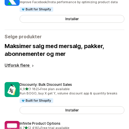
Improve Facebook/Insta performance by optimizing product data
Built for Shopify
Installer
Selge produkter
Maksimer salg med mersalg, pakker,
abonnementer og mer
Utforsk flere
Discounty: Bulk Discount Sales
av 5 stjerner
4,9
(1 182)
•
Free plan available
Totalt 1182 omtaler
Run BOGO, buy X get Y, volume discount app & quantity breaks
Built for Shopify
Installer
Infinite Product Options
av 5 stjerner
4,7
(2 416)
•
Free trial available