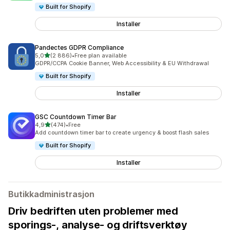
Built for Shopify
Installer
Pandectes GDPR Compliance
av 5 stjerner
5,0
(2 886)
•
Free plan available
Totalt 2886 omtaler
GDPR/CCPA Cookie Banner, Web Accessibility & EU Withdrawal
Built for Shopify
Installer
GSC Countdown Timer Bar
av 5 stjerner
4,9
(474)
•
Free
Totalt 474 omtaler
Add countdown timer bar to create urgency & boost flash sales
Built for Shopify
Installer
Butikkadministrasjon
Driv bedriften uten problemer med
sporings-, analyse- og driftsverktøy