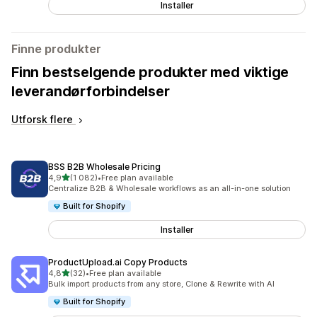
Installer
Finne produkter
Finn bestselgende produkter med viktige
leverandørforbindelser
Utforsk flere
BSS B2B Wholesale Pricing
av 5 stjerner
4,9
(1 082)
•
Free plan available
Totalt 1082 omtaler
Centralize B2B & Wholesale workflows as an all-in-one solution
Built for Shopify
Installer
ProductUpload.ai Copy Products
av 5 stjerner
4,8
(32)
•
Free plan available
Totalt 32 omtaler
Bulk import products from any store, Clone & Rewrite with AI
Built for Shopify