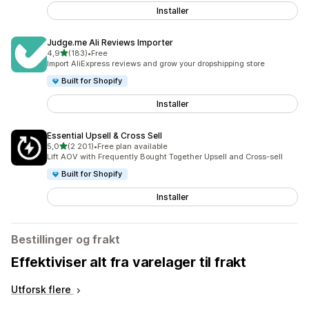
Installer
Judge.me Ali Reviews Importer
av 5 stjerner
4,9
(183)
•
Free
Totalt 183 omtaler
Import AliExpress reviews and grow your dropshipping store
Built for Shopify
Installer
Essential Upsell & Cross Sell
av 5 stjerner
5,0
(2 201)
•
Free plan available
Totalt 2201 omtaler
Lift AOV with Frequently Bought Together Upsell and Cross-sell
Built for Shopify
Installer
Bestillinger og frakt
Effektiviser alt fra varelager til frakt
Utforsk flere