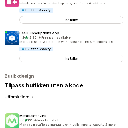
Totalt 2416 omtaler
Infinite options for product options, text fields & add-ons
Built for Shopify
Installer
Seal Subscriptions App
av 5 stjerner
4,9
(2 934)
•
Free plan available
Totalt 2934 omtaler
Increase sales & retention with subscriptions & memberships!
Built for Shopify
Installer
Butikkdesign
Tilpass butikken uten å kode
Utforsk flere
Metafields Guru
av 5 stjerner
5,0
(218)
•
Free to install
Totalt 218 omtaler
Manage metafields manually or in bulk. Imports, exports & more