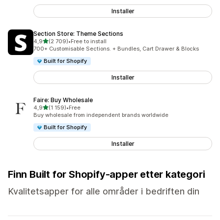
Installer
Section Store: Theme Sections
av 5 stjerner
4,9
(2 709)
•
Free to install
Totalt 2709 omtaler
700+ Customisable Sections. + Bundles, Cart Drawer & Blocks
Built for Shopify
Installer
Faire: Buy Wholesale
av 5 stjerner
4,9
(1 159)
•
Free
Totalt 1159 omtaler
Buy wholesale from independent brands worldwide
Built for Shopify
Installer
Finn Built for Shopify-apper etter kategori
Kvalitetsapper for alle områder i bedriften din