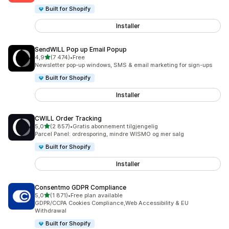
Built for Shopify
Installer
SendWILL Pop up Email Popup
av 5 stjerner
4,9
(7 474)
•
Free
Totalt 7474 omtaler
Newsletter pop-up windows, SMS & email marketing for sign-ups
Built for Shopify
Installer
CWILL Order Tracking
av 5 stjerner
5,0
(2 857)
•
Gratis abonnement tilgjengelig
Totalt 2857 omtaler
Parcel Panel: ordresporing, mindre WISMO og mer salg
Built for Shopify
Installer
Consentmo GDPR Compliance
av 5 stjerner
5,0
(1 871)
•
Free plan available
Totalt 1871 omtaler
GDPR/CCPA Cookies Compliance,Web Accessibility & EU
Withdrawal
Built for Shopify