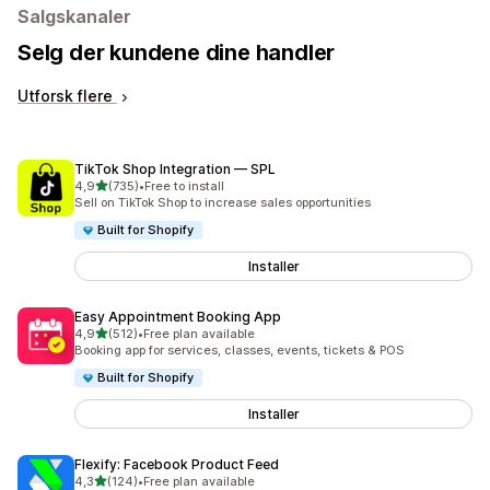
Salgskanaler
Selg der kundene dine handler
Utforsk flere
TikTok Shop Integration — SPL
av 5 stjerner
4,9
(735)
•
Free to install
Totalt 735 omtaler
Sell on TikTok Shop to increase sales opportunities
Built for Shopify
Installer
Easy Appointment Booking App
av 5 stjerner
4,9
(512)
•
Free plan available
Totalt 512 omtaler
Booking app for services, classes, events, tickets & POS
Built for Shopify
Installer
Flexify: Facebook Product Feed
av 5 stjerner
4,3
(124)
•
Free plan available
Totalt 124 omtaler