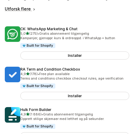
Utforsk flere
CK: WhatsApp Marketing & Chat
av 5 stjerner
5,0
(275)
•
Gratis abonnement tilgjengelig
Totalt 275 omtaler
Kampanjer, gjenoppr. kurv & ordreoppd. i WhatsApp + button
Built for Shopify
Installer
RA Term and Condition Checkbox
av 5 stjerner
4,9
(178)
•
Free plan available
Totalt 178 omtaler
Terms and conditions checkbox checkout rules, age verification
Built for Shopify
Installer
Hulk Form Builder
av 5 stjerner
4,9
(1 886)
•
Gratis abonnement tilgjengelig
Totalt 1886 omtaler
Opprett stilige skjemaer med letthet og på sekunder.
Built for Shopify