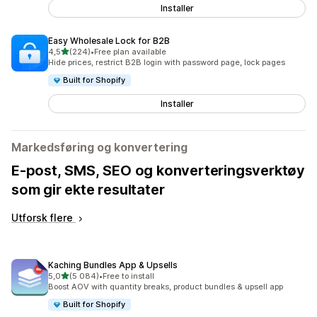
Installer
Easy Wholesale Lock for B2B
av 5 stjerner
4,5
(224)
•
Free plan available
Totalt 224 omtaler
Hide prices, restrict B2B login with password page, lock pages
Built for Shopify
Installer
Markedsføring og konvertering
E-post, SMS, SEO og konverteringsverktøy
som gir ekte resultater
Utforsk flere
Kaching Bundles App & Upsells
av 5 stjerner
5,0
(5 084)
•
Free to install
Totalt 5084 omtaler
Boost AOV with quantity breaks, product bundles & upsell app
Built for Shopify