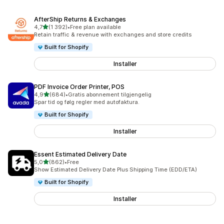
AfterShip Returns & Exchanges
av 5 stjerner
4,7
(1 392)
•
Free plan available
Totalt 1392 omtaler
Retain traffic & revenue with exchanges and store credits
Built for Shopify
Installer
PDF Invoice Order Printer, POS
av 5 stjerner
4,9
(684)
•
Gratis abonnement tilgjengelig
Totalt 684 omtaler
Spar tid og følg regler med autofaktura.
Built for Shopify
Installer
Essent Estimated Delivery Date
av 5 stjerner
5,0
(862)
•
Free
Totalt 862 omtaler
Show Estimated Delivery Date Plus Shipping Time (EDD/ETA)
Built for Shopify
Installer