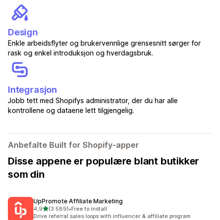
Design
Enkle arbeidsflyter og brukervennlige grensesnitt sørger for
rask og enkel introduksjon og hverdagsbruk.
Integrasjon
Jobb tett med Shopifys administrator, der du har alle
kontrollene og dataene lett tilgjengelig.
Anbefalte Built for Shopify-apper
Disse appene er populære blant butikker
som din
UpPromote Affiliate Marketing
av 5 stjerner
4,9
(3 589)
•
Free to install
Totalt 3589 omtaler
Drive referral sales loops with influencer & affiliate program