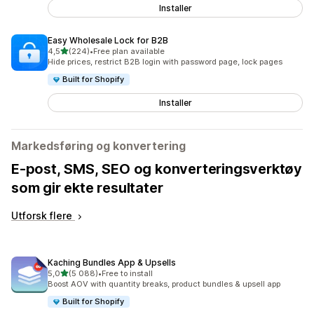
Installer
Easy Wholesale Lock for B2B
av 5 stjerner
4,5
(224)
•
Free plan available
Totalt 224 omtaler
Hide prices, restrict B2B login with password page, lock pages
Built for Shopify
Installer
Markedsføring og konvertering
E-post, SMS, SEO og konverteringsverktøy
som gir ekte resultater
Utforsk flere
Kaching Bundles App & Upsells
av 5 stjerner
5,0
(5 088)
•
Free to install
Totalt 5088 omtaler
Boost AOV with quantity breaks, product bundles & upsell app
Built for Shopify