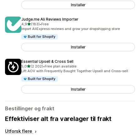
Installer
Judge.me Ali Reviews Importer
av 5 stjerner
4,9
(183)
•
Free
Totalt 183 omtaler
Import AliExpress reviews and grow your dropshipping store
Built for Shopify
Installer
Essential Upsell & Cross Sell
av 5 stjerner
5,0
(2 202)
•
Free plan available
Totalt 2202 omtaler
Lift AOV with Frequently Bought Together Upsell and Cross-sell
Built for Shopify
Installer
Bestillinger og frakt
Effektiviser alt fra varelager til frakt
Utforsk flere