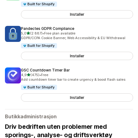
Built for Shopify
Installer
Pandectes GDPR Compliance
av 5 stjerner
5,0
(2 887)
•
Free plan available
Totalt 2887 omtaler
GDPR/CCPA Cookie Banner, Web Accessibility & EU Withdrawal
Built for Shopify
Installer
GSC Countdown Timer Bar
av 5 stjerner
4,9
(475)
•
Free
Totalt 475 omtaler
Add countdown timer bar to create urgency & boost flash sales
Built for Shopify
Installer
Butikkadministrasjon
Driv bedriften uten problemer med
sporings-, analyse- og driftsverktøy