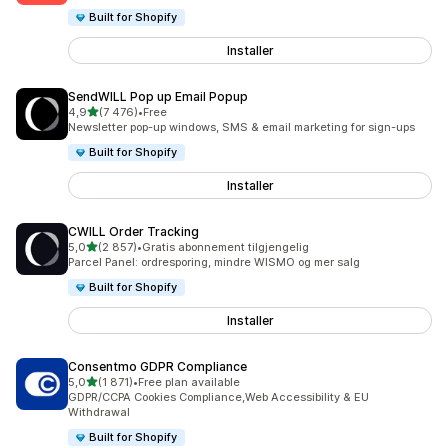
Built for Shopify
Installer
SendWILL Pop up Email Popup
av 5 stjerner
4,9
(7 476)
•
Free
Totalt 7476 omtaler
Newsletter pop-up windows, SMS & email marketing for sign-ups
Built for Shopify
Installer
CWILL Order Tracking
av 5 stjerner
5,0
(2 857)
•
Gratis abonnement tilgjengelig
Totalt 2857 omtaler
Parcel Panel: ordresporing, mindre WISMO og mer salg
Built for Shopify
Installer
Consentmo GDPR Compliance
av 5 stjerner
5,0
(1 871)
•
Free plan available
Totalt 1871 omtaler
GDPR/CCPA Cookies Compliance,Web Accessibility & EU
Withdrawal
Built for Shopify