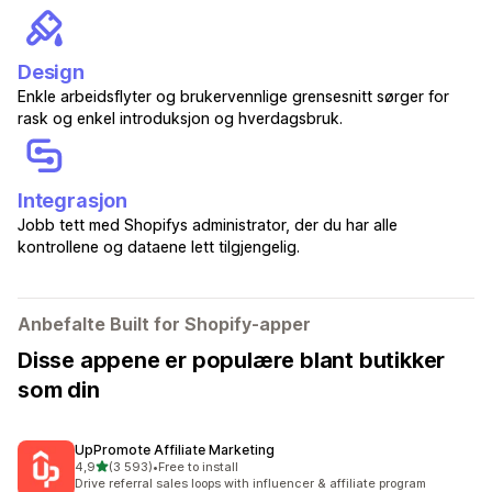
Design
Enkle arbeidsflyter og brukervennlige grensesnitt sørger for
rask og enkel introduksjon og hverdagsbruk.
Integrasjon
Jobb tett med Shopifys administrator, der du har alle
kontrollene og dataene lett tilgjengelig.
Anbefalte Built for Shopify-apper
Disse appene er populære blant butikker
som din
UpPromote Affiliate Marketing
av 5 stjerner
4,9
(3 593)
•
Free to install
Totalt 3593 omtaler
Drive referral sales loops with influencer & affiliate program