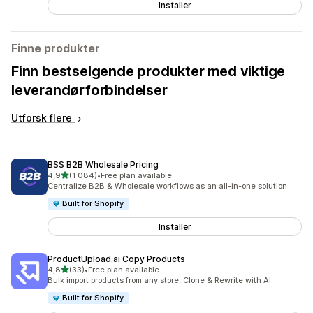
Installer
Finne produkter
Finn bestselgende produkter med viktige
leverandørforbindelser
Utforsk flere
BSS B2B Wholesale Pricing
av 5 stjerner
4,9
(1 084)
•
Free plan available
Totalt 1084 omtaler
Centralize B2B & Wholesale workflows as an all-in-one solution
Built for Shopify
Installer
ProductUpload.ai Copy Products
av 5 stjerner
4,8
(33)
•
Free plan available
Totalt 33 omtaler
Bulk import products from any store, Clone & Rewrite with AI
Built for Shopify