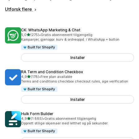
Utforsk flere
CK: WhatsApp Marketing & Chat
av 5 stjerner
5,0
(275)
•
Gratis abonnement tilgjengelig
Totalt 275 omtaler
Kampanjer, gjenoppr. kurv & ordreoppd. i WhatsApp + button
Built for Shopify
Installer
RA Term and Condition Checkbox
av 5 stjerner
4,9
(178)
•
Free plan available
Totalt 178 omtaler
Terms and conditions checkbox checkout rules, age verification
Built for Shopify
Installer
Hulk Form Builder
av 5 stjerner
4,9
(1 885)
•
Gratis abonnement tilgjengelig
Totalt 1885 omtaler
Opprett stilige skjemaer med letthet og på sekunder.
Built for Shopify