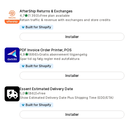
AfterShip Returns & Exchanges
av 5 stjerner
4,7
(1 393)
•
Free plan available
Totalt 1393 omtaler
Retain traffic & revenue with exchanges and store credits
Built for Shopify
Installer
PDF Invoice Order Printer, POS
av 5 stjerner
4,9
(686)
•
Gratis abonnement tilgjengelig
Totalt 686 omtaler
Spar tid og følg regler med autofaktura.
Built for Shopify
Installer
Essent Estimated Delivery Date
av 5 stjerner
5,0
(862)
•
Free
Totalt 862 omtaler
Show Estimated Delivery Date Plus Shipping Time (EDD/ETA)
Built for Shopify
Installer