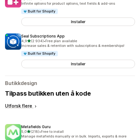
Totalt 2417 omtaler
Infinite options for product options, text fields & add-ons
Built for Shopify
Installer
Seal Subscriptions App
av 5 stjerner
4,9
(2 934)
•
Free plan available
Totalt 2934 omtaler
Increase sales & retention with subscriptions & memberships!
Built for Shopify
Installer
Butikkdesign
Tilpass butikken uten å kode
Utforsk flere
Metafields Guru
av 5 stjerner
5,0
(218)
•
Free to install
Totalt 218 omtaler
Manage metafields manually or in bulk. Imports, exports & more