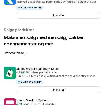
Improve Facebook/Insta performance by optimizing product data
Built for Shopify
Installer
Selge produkter
Maksimer salg med mersalg, pakker,
abonnementer og mer
Utforsk flere
Discounty: Bulk Discount Sales
av 5 stjerner
4,9
(1 182)
•
Free plan available
Totalt 1182 omtaler
Run BOGO, buy X get Y, volume discount app & quantity breaks
Built for Shopify
Installer
Infinite Product Options
av 5 stjerner
4,7
(2 417)
•
Free trial available