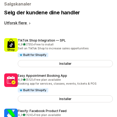
Salgskanaler
Selg der kundene dine handler
Utforsk flere
TikTok Shop Integration — SPL
av 5 stjerner
4,9
(735)
•
Free to install
Totalt 735 omtaler
Sell on TikTok Shop to increase sales opportunities
Built for Shopify
Installer
Easy Appointment Booking App
av 5 stjerner
4,9
(512)
•
Free plan available
Totalt 512 omtaler
Booking app for services, classes, events, tickets & POS
Built for Shopify
Installer
Flexify: Facebook Product Feed
av 5 stjerner
4,3
(124)
•
Free plan available
Totalt 124 omtaler