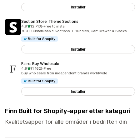
Installer
Section Store: Theme Sections
av 5 stjerner
4,9
(2 713)
•
Free to install
Totalt 2713 omtaler
700+ Customisable Sections. + Bundles, Cart Drawer & Blocks
Built for Shopify
Installer
Faire: Buy Wholesale
av 5 stjerner
4,9
(1 162)
•
Free
Totalt 1162 omtaler
Buy wholesale from independent brands worldwide
Built for Shopify
Installer
Finn Built for Shopify-apper etter kategori
Kvalitetsapper for alle områder i bedriften din