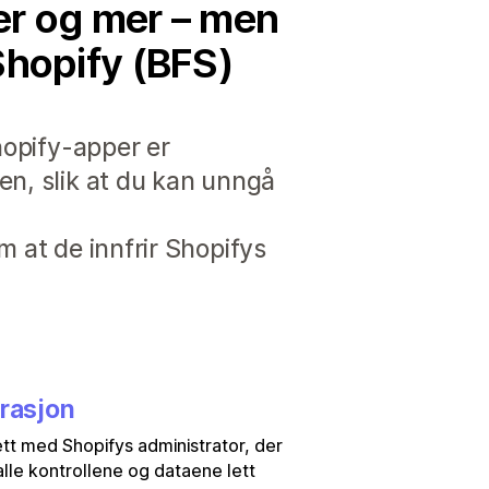
mer og mer – men
Shopify (BFS)
hopify-apper er
en, slik at du kan unngå
m at de innfrir Shopifys
grasjon
tt med Shopifys administrator, der
alle kontrollene og dataene lett