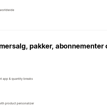
s worldwide
mersalg, pakker, abonnementer 
t app & quantity breaks
ith product personalizer