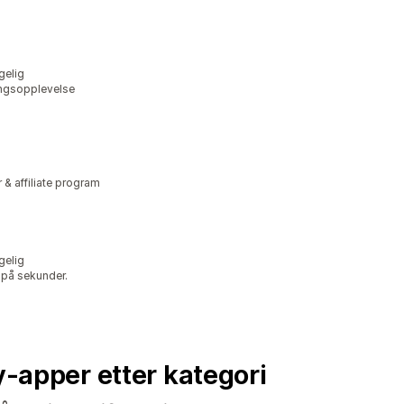
gelig
lingsopplevelse
r & affiliate program
gelig
 på sekunder.
fy-apper etter kategori