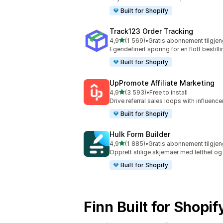
Built for Shopify
Track123 Order Tracking
av 5 stjerner
4,9
(1 569)
•
Gratis abonnement tilgjen
Totalt 1569 omtaler
Egendefinert sporing for en flott bestil
Built for Shopify
UpPromote Affiliate Marketing
av 5 stjerner
4,9
(3 593)
•
Free to install
Totalt 3593 omtaler
Drive referral sales loops with influence
Built for Shopify
Hulk Form Builder
av 5 stjerner
4,9
(1 885)
•
Gratis abonnement tilgjen
Totalt 1885 omtaler
Opprett stilige skjemaer med letthet og
Built for Shopify
Finn Built for Shopi