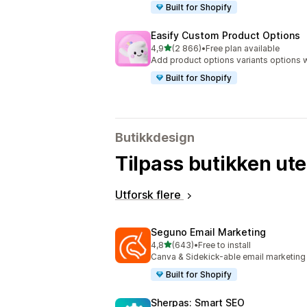
Built for Shopify
Easify Custom Product Options
av 5 stjerner
4,9
(2 866)
•
Free plan available
Totalt 2866 omtaler
Add product options variants options w
Built for Shopify
Butikkdesign
Tilpass butikken ut
Utforsk flere
Seguno Email Marketing
av 5 stjerner
4,8
(643)
•
Free to install
Totalt 643 omtaler
Canva & Sidekick-able email marketing
Built for Shopify
Sherpas: Smart SEO