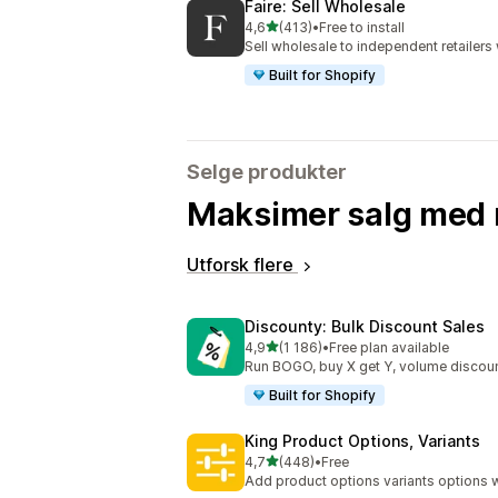
Faire: Sell Wholesale
av 5 stjerner
4,6
(413)
•
Free to install
Totalt 413 omtaler
Sell wholesale to independent retailer
Built for Shopify
Selge produkter
Maksimer salg med 
Utforsk flere
Discounty: Bulk Discount Sales
av 5 stjerner
4,9
(1 186)
•
Free plan available
Totalt 1186 omtaler
Run BOGO, buy X get Y, volume discoun
Built for Shopify
King Product Options, Variants
av 5 stjerner
4,7
(448)
•
Free
Totalt 448 omtaler
Add product options variants options w