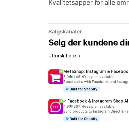
Kvalitetsapper for alle omr
Salgskanaler
Selg der kundene di
Utforsk flere
MetaShop: Instagram & Faceboo
av 5 stjerner
5,0
(445)
•
Free plan available
Totalt 445 omtaler
Boost sales with Facebook and Instag
Built for Shopify
∞ Facebook & Instagram Shop AI
av 5 stjerner
4,9
(267)
•
Free plan available
Totalt 267 omtaler
Sync products to Instagram Direct & Fa
Built for Shopify