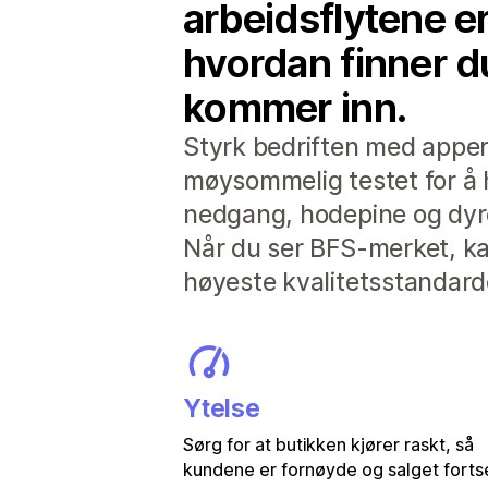
arbeidsflytene e
hvordan finner d
kommer inn.
Styrk bedriften med apper 
møysommelig testet for å 
nedgang, hodepine og dyre
Når du ser BFS-merket, kan
høyeste kvalitetsstandarde
Ytelse
Sørg for at butikken kjører raskt, så
kundene er fornøyde og salget forts