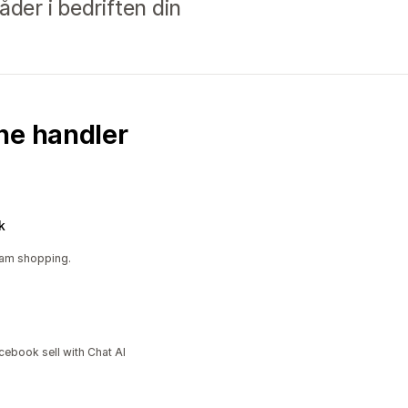
åder i bedriften din
ne handler
k
ram shopping.
cebook sell with Chat AI