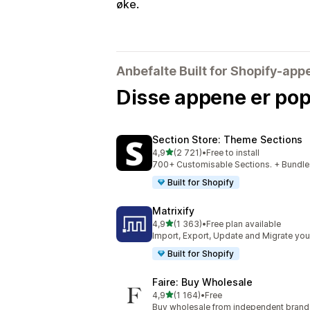
øke.
Anbefalte Built for Shopify-app
Disse appene er pop
Section Store: Theme Sections
av 5 stjerner
4,9
(2 721)
•
Free to install
Totalt 2721 omtaler
700+ Customisable Sections. + Bundles
Built for Shopify
Matrixify
av 5 stjerner
4,9
(1 363)
•
Free plan available
Totalt 1363 omtaler
Import, Export, Update and Migrate your
Built for Shopify
Faire: Buy Wholesale
av 5 stjerner
4,9
(1 164)
•
Free
Totalt 1164 omtaler
Buy wholesale from independent bran