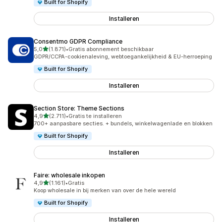
Built for Shopify
Installeren
Consentmo GDPR Compliance
van 5 sterren
5,0
(1.871)
•
Gratis abonnement beschikbaar
1871 recensies in totaal
GDPR/CCPA-cookienaleving, webtoegankelijkheid & EU-herroeping
Built for Shopify
Installeren
Section Store: Theme Sections
van 5 sterren
4,9
(2.711)
•
Gratis te installeren
2711 recensies in totaal
700+ aanpasbare secties. + bundels, winkelwagenlade en blokken
Built for Shopify
Installeren
Faire: wholesale inkopen
van 5 sterren
4,9
(1.161)
•
Gratis
1161 recensies in totaal
Koop wholesale in bij merken van over de hele wereld
Built for Shopify
Installeren