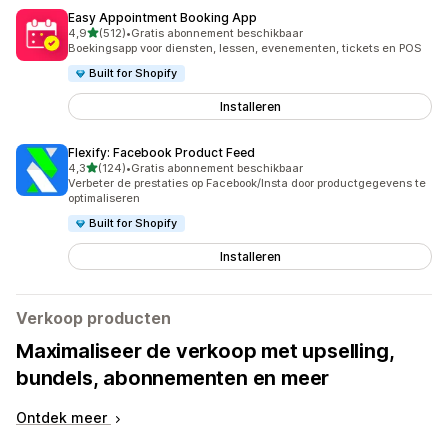
Easy Appointment Booking App
van 5 sterren
4,9
(512)
•
Gratis abonnement beschikbaar
512 recensies in totaal
Boekingsapp voor diensten, lessen, evenementen, tickets en POS
Built for Shopify
Installeren
Flexify: Facebook Product Feed
van 5 sterren
4,3
(124)
•
Gratis abonnement beschikbaar
124 recensies in totaal
Verbeter de prestaties op Facebook/Insta door productgegevens te
optimaliseren
Built for Shopify
Installeren
Verkoop producten
Maximaliseer de verkoop met upselling,
bundels, abonnementen en meer
Ontdek meer