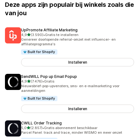
Deze apps zijn populair bij winkels zoals die
van jou
UpPromote Affiliate Marketing
van 5 sterren
4,9
(3.590)
•
Gratis te installeren
3590 recensies in totaal
Genereer doorlopende referral-omzet met influencer- en
affiliateprogramma's
Built for Shopify
Installeren
SendWILL Pop up Email Popup
van 5 sterren
4,9
(7.476)
•
Gratis
7476 recensies in totaal
Nieuwsbrief-pop-upvensters, sms- en e-mailmarketing voor
aanmeldingen
Built for Shopify
Installeren
CWILL Order Tracking
van 5 sterren
5,0
(2.857)
•
Gratis abonnement beschikbaar
2857 recensies in totaal
Parcel Panel: track and trace, minder WISMO en meer omzet