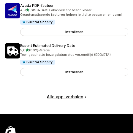
Avada PDF‑factuur
van 5 sterren
4,9
(686)
•
Gratis abonnement beschikbaar
686 recensies in totaal
Geautomatiseerde facturen helpen je tijd te besparen en compli
Built for Shopify
Installeren
Essent Estimated Delivery Date
van 5 sterren
5,0
(862)
•
Gratis
862 recensies in totaal
Toon geschatte bezorgdatum plus verzendtijd (EDD/ETA)
Built for Shopify
Installeren
Alle app-verhalen