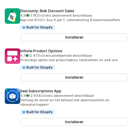
Discounty: Bulk Discount Sales
van 5 sterren
4,9
(1.182)
•
Gratis abonnement beschikbaar
1182 recensies in totaal
App voor BOGO, Buy X get Y, volumekorting & kwantumstaffels
Built for Shopify
Installeren
Infinite Product Options
van 5 sterren
4,7
(2.417)
•
Gratis proefperiode beschikbaar
2417 recensies in totaal
Oneindige opties voor productopties, tekstvelden en add-ons
Built for Shopify
Installeren
Seal Subscriptions App
van 5 sterren
4,9
(2.934)
•
Gratis abonnement beschikbaar
2934 recensies in totaal
Verhoog de omzet en het behoud met abonnementen en
lidmaatschappen!
Built for Shopify
Installeren