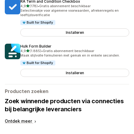
RA Term and Condition Checkbox
van 5 sterren
4,9
(178)
•
Gratis abonnement beschikbaar
178 recensies in totaal
Selectievakje voor algemene voorwaarden, afrekenregels en
leeftijdsverificatie
Built for Shopify
Installeren
Hulk Form Builder
van 5 sterren
4,9
(1.885)
•
Gratis abonnement beschikbaar
1885 recensies in totaal
Maak stijlvolle formulieren met gemak en in enkele seconden.
Built for Shopify
Installeren
Producten zoeken
Zoek winnende producten via connecties
bij belangrijke leveranciers
Ontdek meer