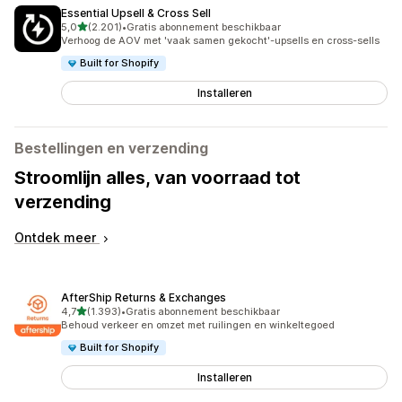
Essential Upsell & Cross Sell
van 5 sterren
5,0
(2.201)
•
Gratis abonnement beschikbaar
2201 recensies in totaal
Verhoog de AOV met 'vaak samen gekocht'-upsells en cross-sells
Built for Shopify
Installeren
Bestellingen en verzending
Stroomlijn alles, van voorraad tot
verzending
Ontdek meer
AfterShip Returns & Exchanges
van 5 sterren
4,7
(1.393)
•
Gratis abonnement beschikbaar
1393 recensies in totaal
Behoud verkeer en omzet met ruilingen en winkeltegoed
Built for Shopify
Installeren