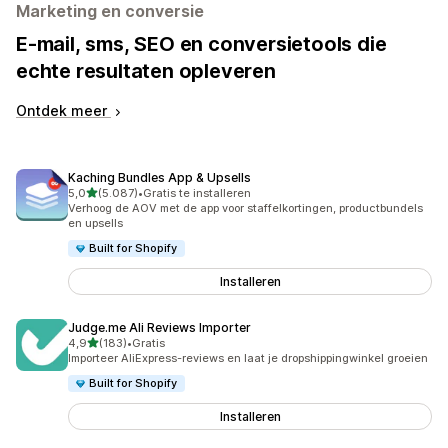
Marketing en conversie
E-mail, sms, SEO en conversietools die
echte resultaten opleveren
Ontdek meer
Kaching Bundles App & Upsells
van 5 sterren
5,0
(5.087)
•
Gratis te installeren
5087 recensies in totaal
Verhoog de AOV met de app voor staffelkortingen, productbundels
en upsells
Built for Shopify
Installeren
Judge.me Ali Reviews Importer
van 5 sterren
4,9
(183)
•
Gratis
183 recensies in totaal
Importeer AliExpress-reviews en laat je dropshippingwinkel groeien
Built for Shopify
Installeren