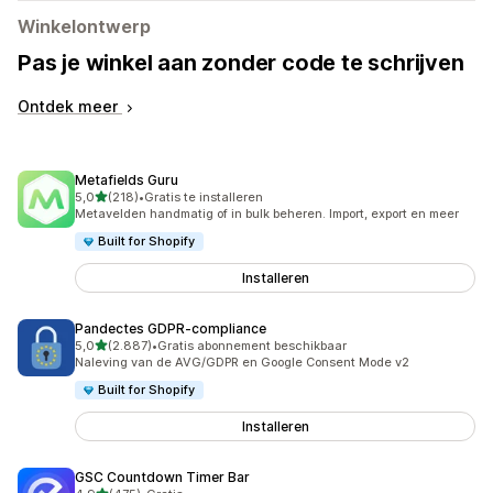
Winkelontwerp
Pas je winkel aan zonder code te schrijven
Ontdek meer
Metafields Guru
van 5 sterren
5,0
(218)
•
Gratis te installeren
218 recensies in totaal
Metavelden handmatig of in bulk beheren. Import, export en meer
Built for Shopify
Installeren
Pandectes GDPR‑compliance
van 5 sterren
5,0
(2.887)
•
Gratis abonnement beschikbaar
2887 recensies in totaal
Naleving van de AVG/GDPR en Google Consent Mode v2
Built for Shopify
Installeren
GSC Countdown Timer Bar