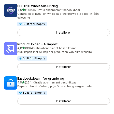
BSS B2B Wholesale Pricing
van 5 sterren
4,9
(1.083)
•
Gratis abonnement beschikbaar
1083 recensies in totaal
Centraliseer B2B- en wholesale-workflows als alles-in-één-
oplossing
Built for Shopify
Installeren
ProductUpload – AI Import
van 5 sterren
4,8
(33)
•
Gratis abonnement beschikbaar
33 recensies in totaal
Bulk import met AI: kopieer producten van elke website
Built for Shopify
Installeren
EasyLockdown ‑ Vergrendeling
van 5 sterren
4,5
(224)
•
Gratis abonnement beschikbaar
224 recensies in totaal
Beperk inhoud. Verberg prijs Grootschalig vergrendelen
Built for Shopify
Installeren