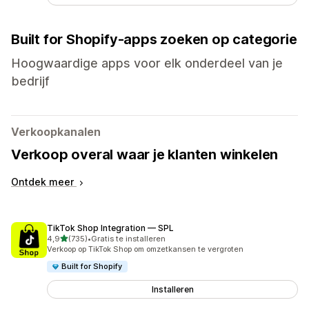
Built for Shopify-apps zoeken op categorie
Hoogwaardige apps voor elk onderdeel van je
bedrijf
Verkoopkanalen
Verkoop overal waar je klanten winkelen
Ontdek meer
TikTok Shop Integration — SPL
van 5 sterren
4,9
(735)
•
Gratis te installeren
735 recensies in totaal
Verkoop op TikTok Shop om omzetkansen te vergroten
Built for Shopify
Installeren