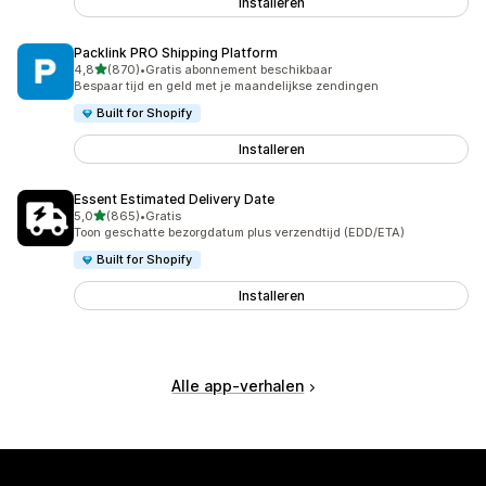
Installeren
Packlink PRO Shipping Platform
van 5 sterren
4,8
(870)
•
Gratis abonnement beschikbaar
870 recensies in totaal
Bespaar tijd en geld met je maandelijkse zendingen
Built for Shopify
Installeren
Essent Estimated Delivery Date
van 5 sterren
5,0
(865)
•
Gratis
865 recensies in totaal
Toon geschatte bezorgdatum plus verzendtijd (EDD/ETA)
Built for Shopify
Installeren
Alle app-verhalen