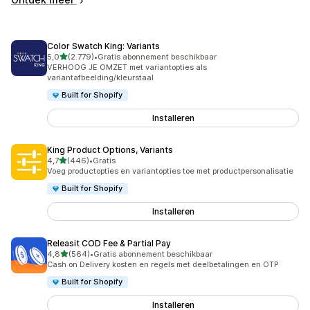
Color Swatch King: Variants
van 5 sterren
5,0
(2.779)
•
Gratis abonnement beschikbaar
2779 recensies in totaal
VERHOOG JE OMZET met variantopties als
variantafbeelding/kleurstaal
Built for Shopify
Installeren
King Product Options, Variants
van 5 sterren
4,7
(446)
•
Gratis
446 recensies in totaal
Voeg productopties en variantopties toe met productpersonalisatie
Built for Shopify
Installeren
Releasit COD Fee & Partial Pay
van 5 sterren
4,8
(564)
•
Gratis abonnement beschikbaar
564 recensies in totaal
Cash on Delivery kosten en regels met deelbetalingen en OTP
Built for Shopify
Installeren