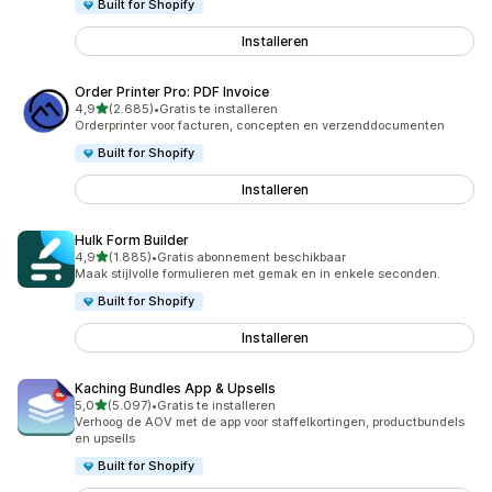
Built for Shopify
Installeren
Order Printer Pro: PDF Invoice
van 5 sterren
4,9
(2.685)
•
Gratis te installeren
2685 recensies in totaal
Orderprinter voor facturen, concepten en verzenddocumenten
Built for Shopify
Installeren
Hulk Form Builder
van 5 sterren
4,9
(1.885)
•
Gratis abonnement beschikbaar
1885 recensies in totaal
Maak stijlvolle formulieren met gemak en in enkele seconden.
Built for Shopify
Installeren
Kaching Bundles App & Upsells
van 5 sterren
5,0
(5.097)
•
Gratis te installeren
5097 recensies in totaal
Verhoog de AOV met de app voor staffelkortingen, productbundels
en upsells
Built for Shopify