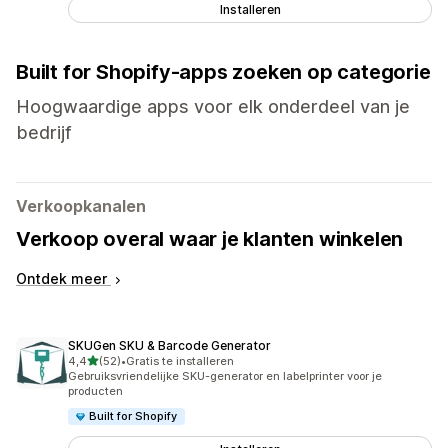
Installeren
Built for Shopify-apps zoeken op categorie
Hoogwaardige apps voor elk onderdeel van je
bedrijf
Verkoopkanalen
Verkoop overal waar je klanten winkelen
Ontdek meer
SKUGen SKU & Barcode Generator
van 5 sterren
4,4
(52)
•
Gratis te installeren
52 recensies in totaal
Gebruiksvriendelijke SKU-generator en labelprinter voor je
producten
Built for Shopify