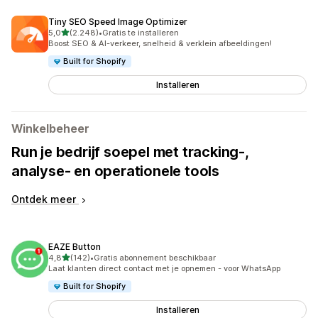
Tiny SEO Speed Image Optimizer
van 5 sterren
5,0
(2.248)
•
Gratis te installeren
2248 recensies in totaal
Boost SEO & AI-verkeer, snelheid & verklein afbeeldingen!
Built for Shopify
Installeren
Winkelbeheer
Run je bedrijf soepel met tracking-,
analyse- en operationele tools
Ontdek meer
EAZE Button
van 5 sterren
4,8
(142)
•
Gratis abonnement beschikbaar
142 recensies in totaal
Laat klanten direct contact met je opnemen - voor WhatsApp
Built for Shopify
Installeren