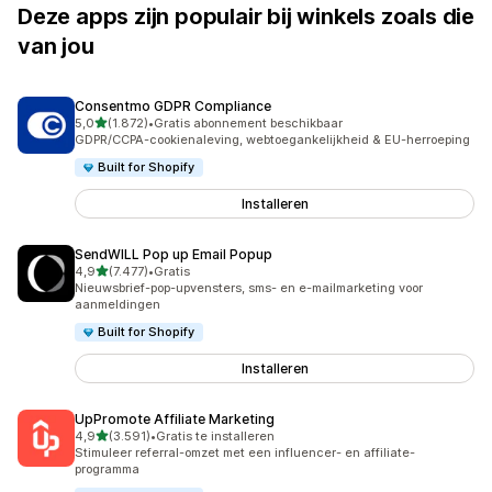
Deze apps zijn populair bij winkels zoals die
van jou
Consentmo GDPR Compliance
van 5 sterren
5,0
(1.872)
•
Gratis abonnement beschikbaar
1872 recensies in totaal
GDPR/CCPA-cookienaleving, webtoegankelijkheid & EU-herroeping
Built for Shopify
Installeren
SendWILL Pop up Email Popup
van 5 sterren
4,9
(7.477)
•
Gratis
7477 recensies in totaal
Nieuwsbrief-pop-upvensters, sms- en e-mailmarketing voor
aanmeldingen
Built for Shopify
Installeren
UpPromote Affiliate Marketing
van 5 sterren
4,9
(3.591)
•
Gratis te installeren
3591 recensies in totaal
Stimuleer referral-omzet met een influencer- en affiliate-
programma