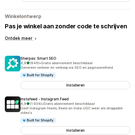
Winkelontwerp
Pas je winkel aan zonder code te schrijven
Ontdek meer
Sherpas: Smart SEO
van 5 sterren
4,9
(849)
•
Gratis abonnement beschikbaar
849 recensies in totaal
Genereer verkeer en verkoop via SEO en paginasnelheid.
Built for Shopify
Installeren
Instafeed ‑ Instagram Feed
van 5 sterren
4,9
(1.934)
•
Gratis abonnement beschikbaar
1934 recensies in totaal
Geef Instagram-feeds, Reels en Insta-UGC weer als shoppable
video's
Built for Shopify
Installeren