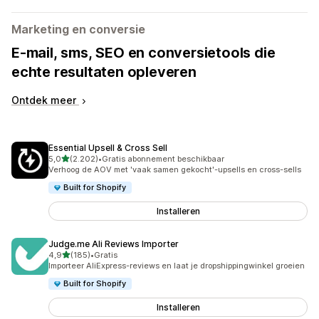
Marketing en conversie
E-mail, sms, SEO en conversietools die
echte resultaten opleveren
Ontdek meer
Essential Upsell & Cross Sell
van 5 sterren
5,0
(2.202)
•
Gratis abonnement beschikbaar
2202 recensies in totaal
Verhoog de AOV met 'vaak samen gekocht'-upsells en cross-sells
Built for Shopify
Installeren
Judge.me Ali Reviews Importer
van 5 sterren
4,9
(185)
•
Gratis
185 recensies in totaal
Importeer AliExpress-reviews en laat je dropshippingwinkel groeien
Built for Shopify
Installeren