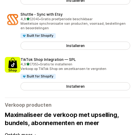
Installeren
Shuttle ‑ Sync with Etsy
van 5 sterren
4,8
(204)
•
Gratis proefperiode beschikbaar
204 recensies in totaal
Moeiteloze synchronisatie van producten, voorraad, bestellingen
en beoordelingen
Built for Shopify
Installeren
TikTok Shop Integration — SPL
van 5 sterren
4,9
(735)
•
Gratis te installeren
735 recensies in totaal
Verkoop op TikTok Shop om omzetkansen te vergroten
Built for Shopify
Installeren
Verkoop producten
Maximaliseer de verkoop met upselling,
bundels, abonnementen en meer
Ontdek meer