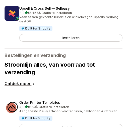
Upsell & Cross Sell — Selleasy
van 5 sterren
4,9
(2.486)
•
Gratis te installeren
2486 recensies in totaal
Vaak samen gekochte bundels en winkelwagen-upsells, verhoog
de AOV
Built for Shopify
Installeren
Bestellingen en verzending
Stroomlijn alles, van voorraad tot
verzending
Ontdek meer
Order Printer Templates
van 5 sterren
4,9
(680)
•
Gratis te installeren
680 recensies in totaal
Aangepaste PDF-sjablonen voor facturen, pakbonnen & retouren.
Built for Shopify