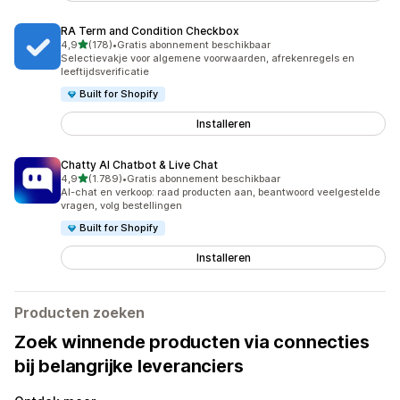
RA Term and Condition Checkbox
van 5 sterren
4,9
(178)
•
Gratis abonnement beschikbaar
178 recensies in totaal
Selectievakje voor algemene voorwaarden, afrekenregels en
leeftijdsverificatie
Built for Shopify
Installeren
Chatty AI Chatbot & Live Chat
van 5 sterren
4,9
(1.789)
•
Gratis abonnement beschikbaar
1789 recensies in totaal
AI-chat en verkoop: raad producten aan, beantwoord veelgestelde
vragen, volg bestellingen
Built for Shopify
Installeren
Producten zoeken
Zoek winnende producten via connecties
bij belangrijke leveranciers