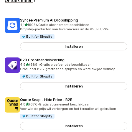
Ontdek meer
Syncee Premium AI Dropshipping
van 5 sterren
4,1
(503)
•
Gratis abonnement beschikbaar
503 recensies in totaal
Dropship-producten van leveranciers uit de VS, EU, VK+
Built for Shopify
Installeren
B2B Groothandelskorting
van 5 sterren
4,9
(689)
•
Gratis proefperiode beschikbaar
689 recensies in totaal
Groei door B2B-groothandelsprijzen en wereldwijde verkoop
Built for Shopify
Installeren
Quote Snap ‑ Hide Price ‑ B2B
van 5 sterren
4,8
(677)
•
Gratis abonnement beschikbaar
677 recensies in totaal
Voor wie de prijs wil verbergen en het formulier wil gebruiken
Built for Shopify
Installeren