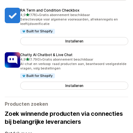
RA Term and Condition Checkbox
van 5 sterren
4,9
(178)
•
Gratis abonnement beschikbaar
178 recensies in totaal
Selectievakje voor algemene voorwaarden, afrekenregels en
leeftijdsverificatie
Built for Shopify
Installeren
Chatty AI Chatbot & Live Chat
van 5 sterren
4,9
(1.790)
•
Gratis abonnement beschikbaar
1790 recensies in totaal
AI-chat en verkoop: raad producten aan, beantwoord veelgestelde
vragen, volg bestellingen
Built for Shopify
Installeren
Producten zoeken
Zoek winnende producten via connecties
bij belangrijke leveranciers