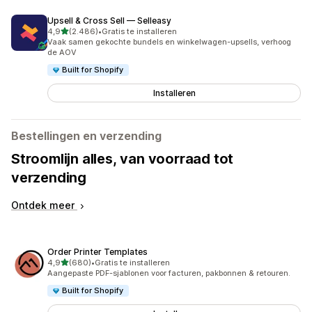
Upsell & Cross Sell — Selleasy
van 5 sterren
4,9
(2.486)
•
Gratis te installeren
2486 recensies in totaal
Vaak samen gekochte bundels en winkelwagen-upsells, verhoog
de AOV
Built for Shopify
Installeren
Bestellingen en verzending
Stroomlijn alles, van voorraad tot
verzending
Ontdek meer
Order Printer Templates
van 5 sterren
4,9
(680)
•
Gratis te installeren
680 recensies in totaal
Aangepaste PDF-sjablonen voor facturen, pakbonnen & retouren.
Built for Shopify