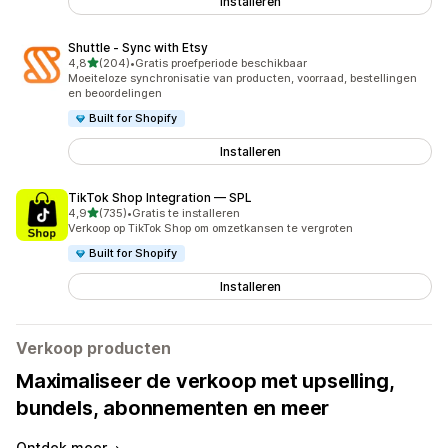
Installeren
Shuttle ‑ Sync with Etsy
van 5 sterren
4,8
(204)
•
Gratis proefperiode beschikbaar
204 recensies in totaal
Moeiteloze synchronisatie van producten, voorraad, bestellingen
en beoordelingen
Built for Shopify
Installeren
TikTok Shop Integration — SPL
van 5 sterren
4,9
(735)
•
Gratis te installeren
735 recensies in totaal
Verkoop op TikTok Shop om omzetkansen te vergroten
Built for Shopify
Installeren
Verkoop producten
Maximaliseer de verkoop met upselling,
bundels, abonnementen en meer
Ontdek meer