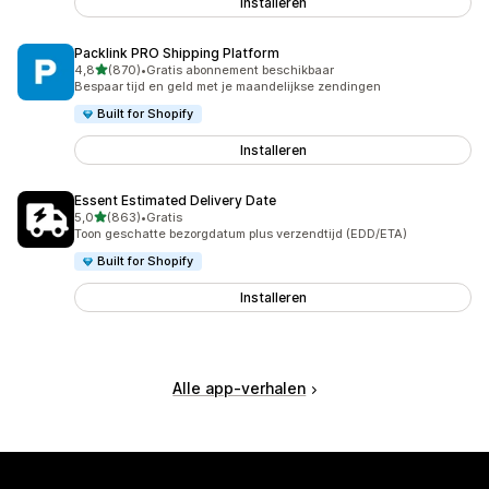
Installeren
Packlink PRO Shipping Platform
van 5 sterren
4,8
(870)
•
Gratis abonnement beschikbaar
870 recensies in totaal
Bespaar tijd en geld met je maandelijkse zendingen
Built for Shopify
Installeren
Essent Estimated Delivery Date
van 5 sterren
5,0
(863)
•
Gratis
863 recensies in totaal
Toon geschatte bezorgdatum plus verzendtijd (EDD/ETA)
Built for Shopify
Installeren
Alle app-verhalen