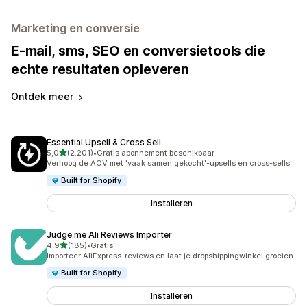
Marketing en conversie
E-mail, sms, SEO en conversietools die
echte resultaten opleveren
Ontdek meer
Essential Upsell & Cross Sell
van 5 sterren
5,0
(2.201)
•
Gratis abonnement beschikbaar
2201 recensies in totaal
Verhoog de AOV met 'vaak samen gekocht'-upsells en cross-sells
Built for Shopify
Installeren
Judge.me Ali Reviews Importer
van 5 sterren
4,9
(185)
•
Gratis
185 recensies in totaal
Importeer AliExpress-reviews en laat je dropshippingwinkel groeien
Built for Shopify
Installeren