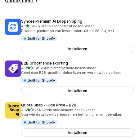
Ontdek meer
Syncee Premium AI Dropshipping
van 5 sterren
4,1
(502)
•
Gratis abonnement beschikbaar
502 recensies in totaal
Dropship-producten van leveranciers uit de VS, EU, VK+
Built for Shopify
Installeren
B2B Groothandelskorting
van 5 sterren
4,9
(688)
•
Gratis proefperiode beschikbaar
688 recensies in totaal
Groei door B2B-groothandelsprijzen en wereldwijde verkoop
Built for Shopify
Installeren
Quote Snap ‑ Hide Price ‑ B2B
van 5 sterren
4,8
(678)
•
Gratis abonnement beschikbaar
678 recensies in totaal
Voor wie de prijs wil verbergen en het formulier wil gebruiken
Built for Shopify
Installeren