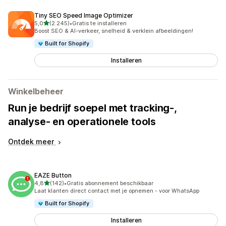
Tiny SEO Speed Image Optimizer
van 5 sterren
5,0
(2.245)
•
Gratis te installeren
2245 recensies in totaal
Boost SEO & AI-verkeer, snelheid & verklein afbeeldingen!
Built for Shopify
Installeren
Winkelbeheer
Run je bedrijf soepel met tracking-,
analyse- en operationele tools
Ontdek meer
EAZE Button
van 5 sterren
4,8
(142)
•
Gratis abonnement beschikbaar
142 recensies in totaal
Laat klanten direct contact met je opnemen - voor WhatsApp
Built for Shopify
Installeren