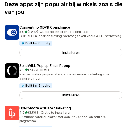
Deze apps zijn populair bij winkels zoals die
van jou
Consentmo GDPR Compliance
van 5 sterren
5,0
(1.872)
•
Gratis abonnement beschikbaar
1872 recensies in totaal
GDPR/CCPA-cookienaleving, webtoegankelijkheid & EU-herroeping
Built for Shopify
Installeren
SendWILL Pop up Email Popup
van 5 sterren
4,9
(7.477)
•
Gratis
7477 recensies in totaal
Nieuwsbrief-pop-upvensters, sms- en e-mailmarketing voor
aanmeldingen
Built for Shopify
Installeren
UpPromote Affiliate Marketing
van 5 sterren
4,9
(3.593)
•
Gratis te installeren
3593 recensies in totaal
Stimuleer referral-omzet met een influencer- en affiliate-
programma