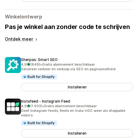
Winkelontwerp
Pas je winkel aan zonder code te schrijven
Ontdek meer
Sherpas: Smart SEO
van 5 sterren
4,9
(849)
•
Gratis abonnement beschikbaar
849 recensies in totaal
Genereer verkeer en verkoop via SEO en paginasnelheid.
Built for Shopify
Installeren
Instafeed ‑ Instagram Feed
van 5 sterren
4,9
(1.933)
•
Gratis abonnement beschikbaar
1933 recensies in totaal
Geef Instagram-feeds, Reels en Insta-UGC weer als shoppable
video's
Built for Shopify
Installeren