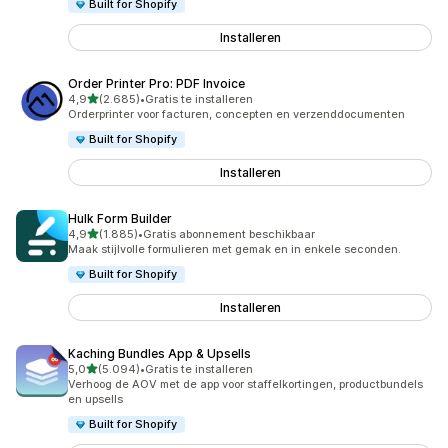
Built for Shopify
Installeren
Order Printer Pro: PDF Invoice
van 5 sterren
4,9
(2.685)
•
Gratis te installeren
2685 recensies in totaal
Orderprinter voor facturen, concepten en verzenddocumenten
Built for Shopify
Installeren
Hulk Form Builder
van 5 sterren
4,9
(1.885)
•
Gratis abonnement beschikbaar
1885 recensies in totaal
Maak stijlvolle formulieren met gemak en in enkele seconden.
Built for Shopify
Installeren
Kaching Bundles App & Upsells
van 5 sterren
5,0
(5.094)
•
Gratis te installeren
5094 recensies in totaal
Verhoog de AOV met de app voor staffelkortingen, productbundels
en upsells
Built for Shopify