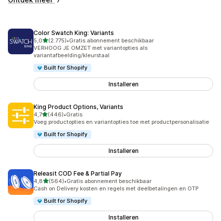
Color Swatch King: Variants
van 5 sterren
5,0
(2.775)
•
Gratis abonnement beschikbaar
2775 recensies in totaal
VERHOOG JE OMZET met variantopties als
variantafbeelding/kleurstaal
Built for Shopify
Installeren
King Product Options, Variants
van 5 sterren
4,7
(446)
•
Gratis
446 recensies in totaal
Voeg productopties en variantopties toe met productpersonalisatie
Built for Shopify
Installeren
Releasit COD Fee & Partial Pay
van 5 sterren
4,8
(564)
•
Gratis abonnement beschikbaar
564 recensies in totaal
Cash on Delivery kosten en regels met deelbetalingen en OTP
Built for Shopify
Installeren