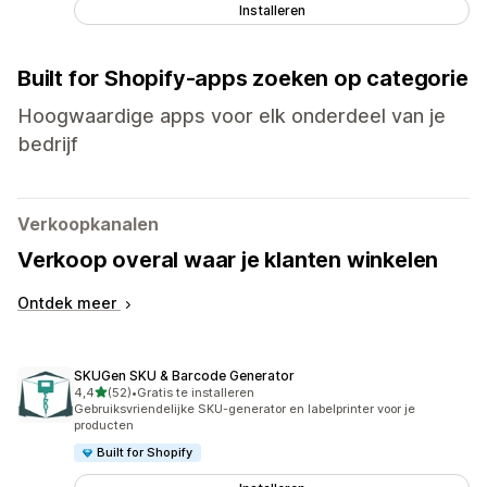
Installeren
Built for Shopify-apps zoeken op categorie
Hoogwaardige apps voor elk onderdeel van je
bedrijf
Verkoopkanalen
Verkoop overal waar je klanten winkelen
Ontdek meer
SKUGen SKU & Barcode Generator
van 5 sterren
4,4
(52)
•
Gratis te installeren
52 recensies in totaal
Gebruiksvriendelijke SKU-generator en labelprinter voor je
producten
Built for Shopify