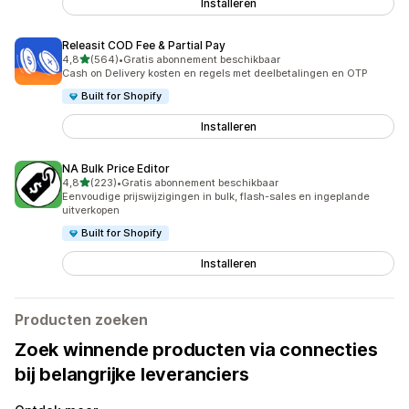
Installeren
Releasit COD Fee & Partial Pay
van 5 sterren
4,8
(564)
•
Gratis abonnement beschikbaar
564 recensies in totaal
Cash on Delivery kosten en regels met deelbetalingen en OTP
Built for Shopify
Installeren
NA Bulk Price Editor
van 5 sterren
4,8
(223)
•
Gratis abonnement beschikbaar
223 recensies in totaal
Eenvoudige prijswijzigingen in bulk, flash-sales en ingeplande
uitverkopen
Built for Shopify
Installeren
Producten zoeken
Zoek winnende producten via connecties
bij belangrijke leveranciers