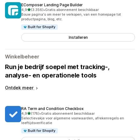
EComposer Landing Page Builder
van 5 sterren
4,9
(3.356)
•
Gratis abonnement beschikbaar
3356 recensies in totaal
Bouw pagina's om meer te verkopen, van een homepage tot
productpagina, blog, etc.
Built for Shopify
Installeren
Winkelbeheer
Run je bedrijf soepel met tracking-,
analyse- en operationele tools
Ontdek meer
RA Term and Condition Checkbox
van 5 sterren
4,9
(178)
•
Gratis abonnement beschikbaar
178 recensies in totaal
Selectievakje voor algemene voorwaarden, afrekenregels en
leeftijdsverificatie
Built for Shopify