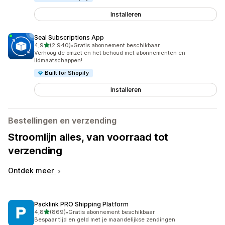
Installeren
Seal Subscriptions App
van 5 sterren
4,9
(2.940)
•
Gratis abonnement beschikbaar
2940 recensies in totaal
Verhoog de omzet en het behoud met abonnementen en
lidmaatschappen!
Built for Shopify
Installeren
Bestellingen en verzending
Stroomlijn alles, van voorraad tot
verzending
Ontdek meer
Packlink PRO Shipping Platform
van 5 sterren
4,8
(869)
•
Gratis abonnement beschikbaar
869 recensies in totaal
Bespaar tijd en geld met je maandelijkse zendingen