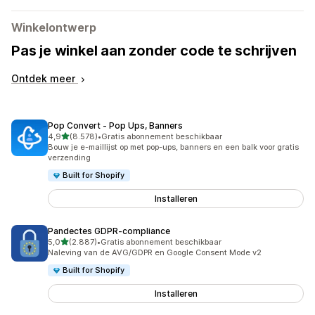
Winkelontwerp
Pas je winkel aan zonder code te schrijven
Ontdek meer
Pop Convert ‑ Pop Ups, Banners
van 5 sterren
4,9
(8.578)
•
Gratis abonnement beschikbaar
8578 recensies in totaal
Bouw je e-maillijst op met pop-ups, banners en een balk voor gratis
verzending
Built for Shopify
Installeren
Pandectes GDPR‑compliance
van 5 sterren
5,0
(2.887)
•
Gratis abonnement beschikbaar
2887 recensies in totaal
Naleving van de AVG/GDPR en Google Consent Mode v2
Built for Shopify
Installeren