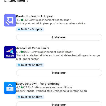
Ontdek meer
ProductUpload – AI Import
van 5 sterren
4,8
(33)
•
Gratis abonnement beschikbaar
33 recensies in totaal
Bulk import met AI: kopieer producten van elke website
Built for Shopify
Installeren
Avada B2B Order Limits
van 5 sterren
5,0
(269)
•
Gratis abonnement beschikbaar
269 recensies in totaal
Stel minimale bestellimieten in zodat kleine bestellingen je marge
niet langer opeten
Built for Shopify
Installeren
EasyLockdown ‑ Vergrendeling
van 5 sterren
4,5
(224)
•
Gratis abonnement beschikbaar
224 recensies in totaal
Beperk inhoud. Verberg prijs Grootschalig vergrendelen
Built for Shopify
Installeren