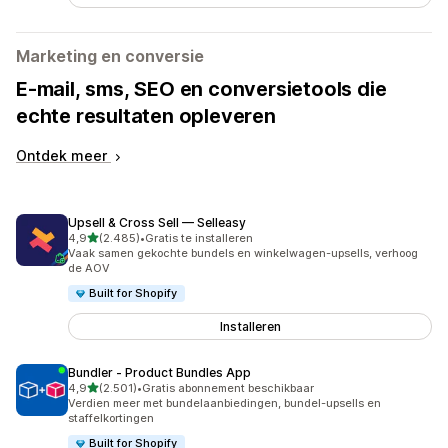
Marketing en conversie
E-mail, sms, SEO en conversietools die
echte resultaten opleveren
Ontdek meer
Upsell & Cross Sell — Selleasy
van 5 sterren
4,9
(2.485)
•
Gratis te installeren
2485 recensies in totaal
Vaak samen gekochte bundels en winkelwagen-upsells, verhoog
de AOV
Built for Shopify
Installeren
Bundler ‑ Product Bundles App
van 5 sterren
4,9
(2.501)
•
Gratis abonnement beschikbaar
2501 recensies in totaal
Verdien meer met bundelaanbiedingen, bundel-upsells en
staffelkortingen
Built for Shopify