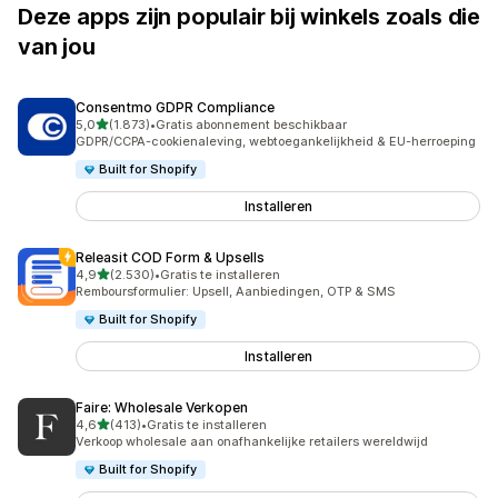
Deze apps zijn populair bij winkels zoals die
van jou
Consentmo GDPR Compliance
van 5 sterren
5,0
(1.873)
•
Gratis abonnement beschikbaar
1873 recensies in totaal
GDPR/CCPA-cookienaleving, webtoegankelijkheid & EU-herroeping
Built for Shopify
Installeren
Releasit COD Form & Upsells
van 5 sterren
4,9
(2.530)
•
Gratis te installeren
2530 recensies in totaal
Remboursformulier: Upsell, Aanbiedingen, OTP & SMS
Built for Shopify
Installeren
Faire: Wholesale Verkopen
van 5 sterren
4,6
(413)
•
Gratis te installeren
413 recensies in totaal
Verkoop wholesale aan onafhankelijke retailers wereldwijd
Built for Shopify