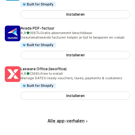
Built for Shopify
Installeren
Avada PDF‑factuur
van 5 sterren
4,9
(687)
•
Gratis abonnement beschikbaar
687 recensies in totaal
Geautomatiseerde facturen helpen je tijd te besparen en compli
Built for Shopify
Installeren
Lexware Office (lexoffice)
van 5 sterren
4,6
(266)
•
Free to install
266 recensies in totaal
Manage DATEV-ready vouchers, taxes, payments & customers
Built for Shopify
Installeren
Alle app-verhalen