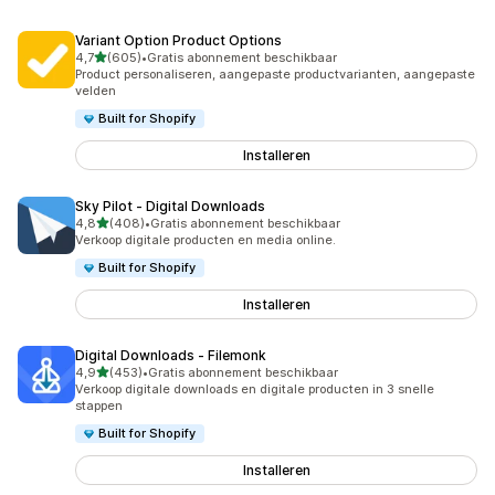
Variant Option Product Options
van 5 sterren
4,7
(605)
•
Gratis abonnement beschikbaar
605 recensies in totaal
Product personaliseren, aangepaste productvarianten, aangepaste
velden
Built for Shopify
Installeren
Sky Pilot ‑ Digital Downloads
van 5 sterren
4,8
(408)
•
Gratis abonnement beschikbaar
408 recensies in totaal
Verkoop digitale producten en media online.
Built for Shopify
Installeren
Digital Downloads ‑ Filemonk
van 5 sterren
4,9
(453)
•
Gratis abonnement beschikbaar
453 recensies in totaal
Verkoop digitale downloads en digitale producten in 3 snelle
stappen
Built for Shopify
Installeren