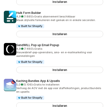
Installeren
Hulk Form Builder
van 5 sterren
4,9
(1.885)
•
Gratis abonnement beschikbaar
1885 recensies in totaal
Maak stijlvolle formulieren met gemak en in enkele seconden.
Built for Shopify
Installeren
SendWILL Pop up Email Popup
van 5 sterren
4,9
(7.480)
•
Gratis
7480 recensies in totaal
Nieuwsbrief-pop-upvensters, sms- en e-mailmarketing voor
aanmeldingen
Built for Shopify
Installeren
Kaching Bundles App & Upsells
van 5 sterren
5,0
(5.106)
•
Gratis te installeren
5106 recensies in totaal
Verhoog de AOV met de app voor staffelkortingen, productbundels
en upsells
Built for Shopify
Installeren