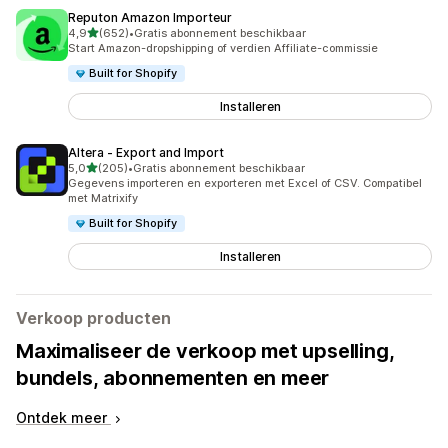
Reputon Amazon Importeur
van 5 sterren
4,9
(652)
•
Gratis abonnement beschikbaar
652 recensies in totaal
Start Amazon-dropshipping of verdien Affiliate-commissie
Built for Shopify
Installeren
Altera ‑ Export and Import
van 5 sterren
5,0
(205)
•
Gratis abonnement beschikbaar
205 recensies in totaal
Gegevens importeren en exporteren met Excel of CSV. Compatibel
met Matrixify
Built for Shopify
Installeren
Verkoop producten
Maximaliseer de verkoop met upselling,
bundels, abonnementen en meer
Ontdek meer