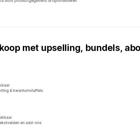
sta door productgegevens te optimaliseren
rkoop met upselling, bundels, a
kbaar
rting & kwantumstaffels
hikbaar
tekstvelden en add-ons