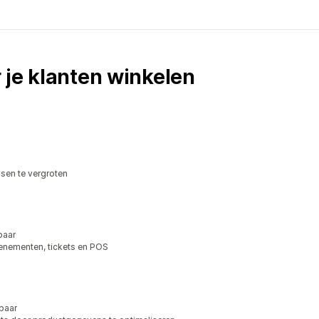
 je klanten winkelen
en te vergroten
baar
enementen, tickets en POS
baar