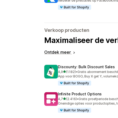
Verbeter de prestaties op Facebook/In
Built for Shopify
Verkoop producten
Maximaliseer de ve
Ontdek meer
Discounty: Bulk Discount Sales
van 5 sterren
4,9
(1.182)
•
Gratis abonnement beschi
1182 recensies in totaal
App voor BOGO, Buy X get Y, volumeko
Built for Shopify
Infinite Product Options
van 5 sterren
4,7
(2.416)
•
Gratis proefperiode besc
2416 recensies in totaal
Oneindige opties voor productopties, 
Built for Shopify