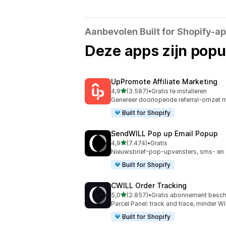
Aanbevolen Built for Shopify-a
Deze apps zijn popul
UpPromote Affiliate Marketing
van 5 sterren
4,9
(3.587)
•
Gratis te installeren
3587 recensies in totaal
Genereer doorlopende referral-omzet me
Built for Shopify
SendWILL Pop up Email Popup
van 5 sterren
4,9
(7.474)
•
Gratis
7474 recensies in totaal
Nieuwsbrief-pop-upvensters, sms- en 
Built for Shopify
CWILL Order Tracking
van 5 sterren
5,0
(2.857)
•
Gratis abonnement besch
2857 recensies in totaal
Parcel Panel: track and trace, minder
Built for Shopify