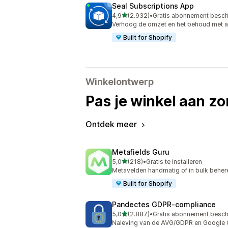
Seal Subscriptions App
van 5 sterren
4,9
(2.932)
•
Gratis abonnement besch
2932 recensies in totaal
Verhoog de omzet en het behoud met 
Built for Shopify
Winkelontwerp
Pas je winkel aan zo
Ontdek meer
Metafields Guru
van 5 sterren
5,0
(218)
•
Gratis te installeren
218 recensies in totaal
Metavelden handmatig of in bulk behere
Built for Shopify
Pandectes GDPR‑compliance
van 5 sterren
5,0
(2.887)
•
Gratis abonnement besch
2887 recensies in totaal
Naleving van de AVG/GDPR en Google