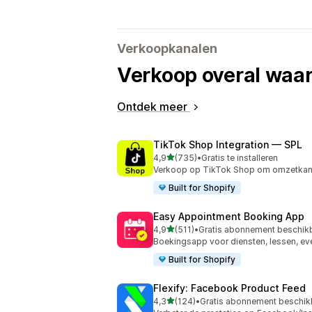
Verkoopkanalen
Verkoop overal waar
Ontdek meer
TikTok Shop Integration — SPL
van 5 sterren
4,9
(735)
•
Gratis te installeren
735 recensies in totaal
Verkoop op TikTok Shop om omzetkans
Built for Shopify
Easy Appointment Booking App
van 5 sterren
4,9
(511)
•
Gratis abonnement beschik
511 recensies in totaal
Boekingsapp voor diensten, lessen, ev
Built for Shopify
Flexify: Facebook Product Feed
van 5 sterren
4,3
(124)
•
Gratis abonnement beschik
124 recensies in totaal