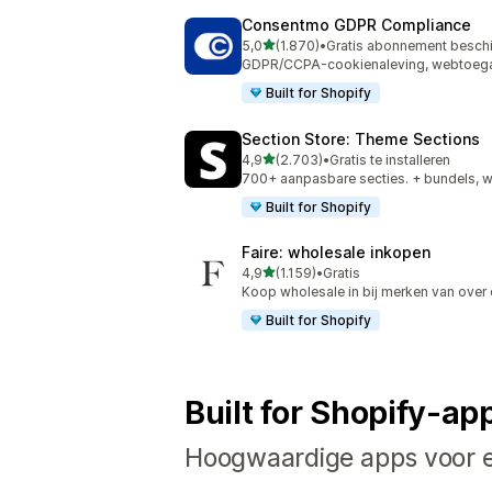
Consentmo GDPR Compliance
van 5 sterren
5,0
(1.870)
•
Gratis abonnement besch
1870 recensies in totaal
GDPR/CCPA-cookienaleving, webtoegan
Built for Shopify
Section Store: Theme Sections
van 5 sterren
4,9
(2.703)
•
Gratis te installeren
2703 recensies in totaal
700+ aanpasbare secties. + bundels, 
Built for Shopify
Faire: wholesale inkopen
van 5 sterren
4,9
(1.159)
•
Gratis
1159 recensies in totaal
Koop wholesale in bij merken van over 
Built for Shopify
Built for Shopify-ap
Hoogwaardige apps voor el