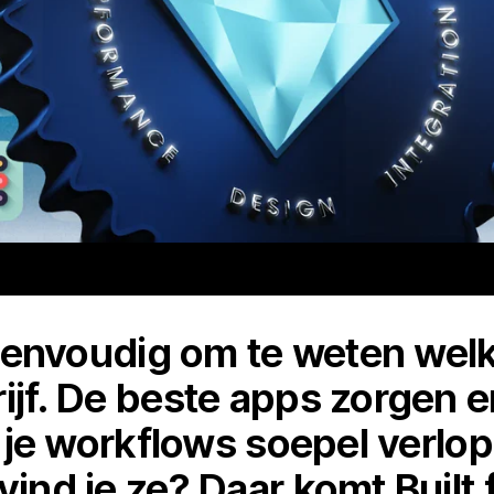
jd eenvoudig om te weten wel
ijf. De beste apps zorgen e
t, je workflows soepel verlo
vind je ze? Daar komt Built