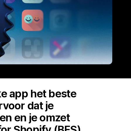
ke app het beste
rvoor dat je
pen en je omzet
 for Shopify (BFS)