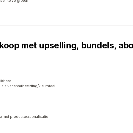
en te vergroten
rkoop met upselling, bundels, a
ikbaar
ls variantafbeelding/kleurstaal
e met productpersonalisatie