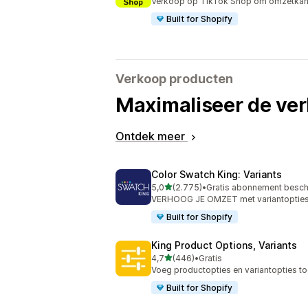
Verkoop op TikTok Shop om omzetkans
Built for Shopify
Verkoop producten
Maximaliseer de ve
Ontdek meer
Color Swatch King: Variants
van 5 sterren
5,0
(2.775)
•
Gratis abonnement besch
2775 recensies in totaal
VERHOOG JE OMZET met variantopties a
Built for Shopify
King Product Options, Variants
van 5 sterren
4,7
(446)
•
Gratis
446 recensies in totaal
Voeg productopties en variantopties to
Built for Shopify