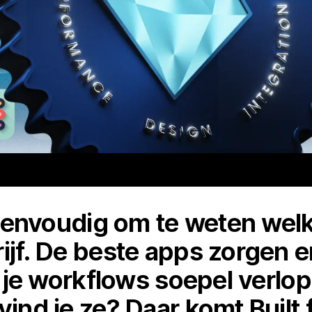
jd eenvoudig om te weten wel
ijf. De beste apps zorgen e
t, je workflows soepel verlo
vind je ze? Daar komt Built