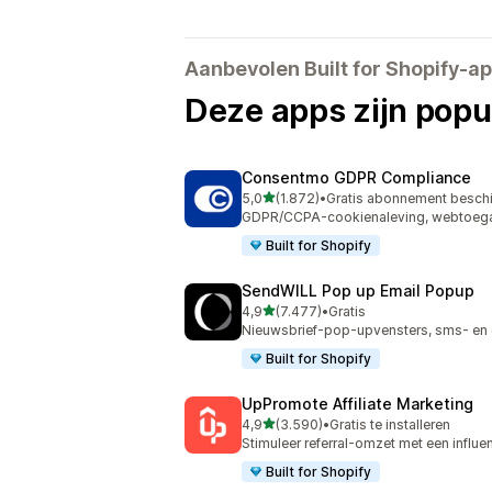
Aanbevolen Built for Shopify-a
Deze apps zijn popul
Consentmo GDPR Compliance
van 5 sterren
5,0
(1.872)
•
Gratis abonnement besch
1872 recensies in totaal
GDPR/CCPA-cookienaleving, webtoegan
Built for Shopify
SendWILL Pop up Email Popup
van 5 sterren
4,9
(7.477)
•
Gratis
7477 recensies in totaal
Nieuwsbrief-pop-upvensters, sms- en 
Built for Shopify
UpPromote Affiliate Marketing
van 5 sterren
4,9
(3.590)
•
Gratis te installeren
3590 recensies in totaal
Stimuleer referral-omzet met een influe
Built for Shopify