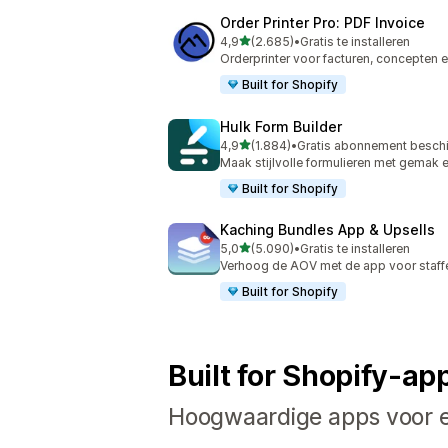
Order Printer Pro: PDF Invoice
van 5 sterren
4,9
(2.685)
•
Gratis te installeren
2685 recensies in totaal
Orderprinter voor facturen, concepte
Built for Shopify
Hulk Form Builder
van 5 sterren
4,9
(1.884)
•
Gratis abonnement besch
1884 recensies in totaal
Maak stijlvolle formulieren met gemak 
Built for Shopify
Kaching Bundles App & Upsells
van 5 sterren
5,0
(5.090)
•
Gratis te installeren
5090 recensies in totaal
Verhoog de AOV met de app voor staffe
Built for Shopify
Built for Shopify-ap
Hoogwaardige apps voor el