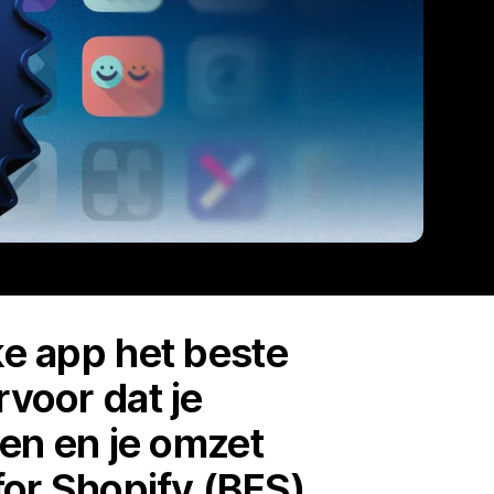
ke app het beste
rvoor dat je
pen en je omzet
 for Shopify (BFS)