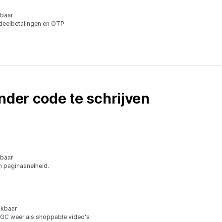
kbaar
 deelbetalingen en OTP
nder code te schrijven
kbaar
n paginasnelheid.
ikbaar
UGC weer als shoppable video's