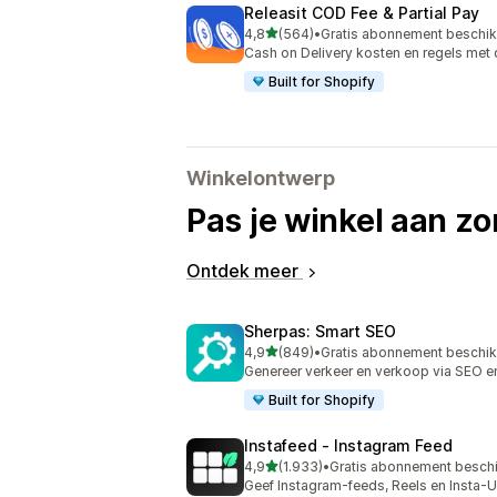
Releasit COD Fee & Partial Pay
van 5 sterren
4,8
(564)
•
Gratis abonnement beschi
564 recensies in totaal
Cash on Delivery kosten en regels met
Built for Shopify
Winkelontwerp
Pas je winkel aan zo
Ontdek meer
Sherpas: Smart SEO
van 5 sterren
4,9
(849)
•
Gratis abonnement beschi
849 recensies in totaal
Genereer verkeer en verkoop via SEO e
Built for Shopify
Instafeed ‑ Instagram Feed
van 5 sterren
4,9
(1.933)
•
Gratis abonnement besch
1933 recensies in totaal
Geef Instagram-feeds, Reels en Insta-