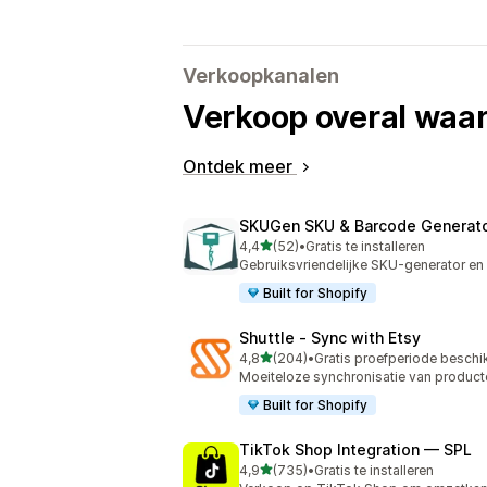
Verkoopkanalen
Verkoop overal waar
Ontdek meer
SKUGen SKU & Barcode Generat
van 5 sterren
4,4
(52)
•
Gratis te installeren
52 recensies in totaal
Gebruiksvriendelijke SKU-generator en 
Built for Shopify
Shuttle ‑ Sync with Etsy
van 5 sterren
4,8
(204)
•
Gratis proefperiode beschi
204 recensies in totaal
Moeiteloze synchronisatie van product
Built for Shopify
TikTok Shop Integration — SPL
van 5 sterren
4,9
(735)
•
Gratis te installeren
735 recensies in totaal