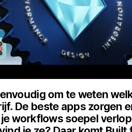
jd eenvoudig om te weten wel
ijf. De beste apps zorgen e
t, je workflows soepel verlo
vind je ze? Daar komt Built