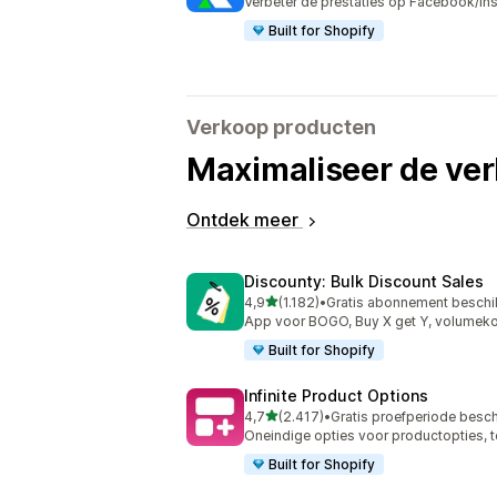
Verbeter de prestaties op Facebook/In
Built for Shopify
Verkoop producten
Maximaliseer de ve
Ontdek meer
Discounty: Bulk Discount Sales
van 5 sterren
4,9
(1.182)
•
Gratis abonnement beschi
1182 recensies in totaal
App voor BOGO, Buy X get Y, volumeko
Built for Shopify
Infinite Product Options
van 5 sterren
4,7
(2.417)
•
Gratis proefperiode besc
2417 recensies in totaal
Oneindige opties voor productopties, 
Built for Shopify