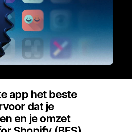
ke app het beste
rvoor dat je
pen en je omzet
 for Shopify (BFS)