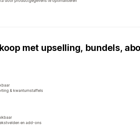
sta door productgegevens te optimaliseren
rkoop met upselling, bundels, a
kbaar
rting & kwantumstaffels
hikbaar
tekstvelden en add-ons