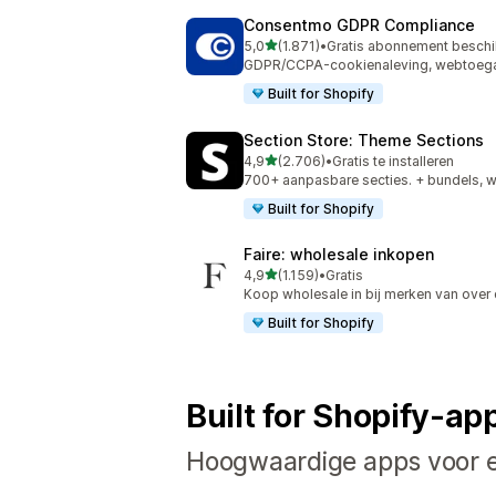
Consentmo GDPR Compliance
van 5 sterren
5,0
(1.871)
•
Gratis abonnement besch
1871 recensies in totaal
GDPR/CCPA-cookienaleving, webtoegan
Built for Shopify
Section Store: Theme Sections
van 5 sterren
4,9
(2.706)
•
Gratis te installeren
2706 recensies in totaal
700+ aanpasbare secties. + bundels, 
Built for Shopify
Faire: wholesale inkopen
van 5 sterren
4,9
(1.159)
•
Gratis
1159 recensies in totaal
Koop wholesale in bij merken van over 
Built for Shopify
Built for Shopify-ap
Hoogwaardige apps voor el