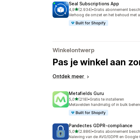
Seal Subscriptions App
van 5 sterren
4,9
(2.934)
•
Gratis abonnement besch
2934 recensies in totaal
Verhoog de omzet en het behoud met 
Built for Shopify
Winkelontwerp
Pas je winkel aan zo
Ontdek meer
Metafields Guru
van 5 sterren
5,0
(218)
•
Gratis te installeren
218 recensies in totaal
Metavelden handmatig of in bulk behere
Built for Shopify
Pandectes GDPR‑compliance
van 5 sterren
5,0
(2.886)
•
Gratis abonnement besch
2886 recensies in totaal
Naleving van de AVG/GDPR en Google