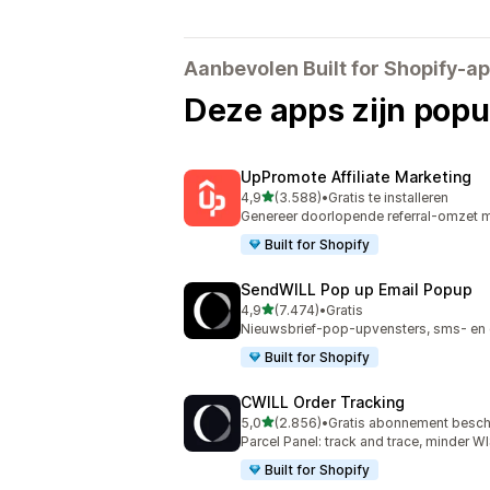
Aanbevolen Built for Shopify-a
Deze apps zijn popul
UpPromote Affiliate Marketing
van 5 sterren
4,9
(3.588)
•
Gratis te installeren
3588 recensies in totaal
Genereer doorlopende referral-omzet me
Built for Shopify
SendWILL Pop up Email Popup
van 5 sterren
4,9
(7.474)
•
Gratis
7474 recensies in totaal
Nieuwsbrief-pop-upvensters, sms- en 
Built for Shopify
CWILL Order Tracking
van 5 sterren
5,0
(2.856)
•
Gratis abonnement besch
2856 recensies in totaal
Parcel Panel: track and trace, minder
Built for Shopify