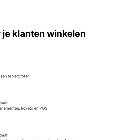
 je klanten winkelen
en te vergroten
baar
enementen, tickets en POS
baar