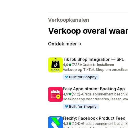
Verkoopkanalen
Verkoop overal waar
Ontdek meer
TikTok Shop Integration — SPL
van 5 sterren
4,9
(735)
•
Gratis te installeren
735 recensies in totaal
Verkoop op TikTok Shop om omzetkans
Built for Shopify
Easy Appointment Booking App
van 5 sterren
4,9
(512)
•
Gratis abonnement beschik
512 recensies in totaal
Boekingsapp voor diensten, lessen, ev
Built for Shopify
Flexify: Facebook Product Feed
van 5 sterren
4,3
(124)
•
Gratis abonnement beschik
124 recensies in totaal