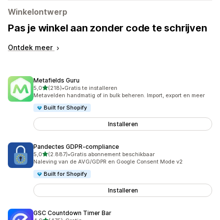
Winkelontwerp
Pas je winkel aan zonder code te schrijven
Ontdek meer
Metafields Guru
van 5 sterren
5,0
(218)
•
Gratis te installeren
218 recensies in totaal
Metavelden handmatig of in bulk beheren. Import, export en meer
Built for Shopify
Installeren
Pandectes GDPR‑compliance
van 5 sterren
5,0
(2.887)
•
Gratis abonnement beschikbaar
2887 recensies in totaal
Naleving van de AVG/GDPR en Google Consent Mode v2
Built for Shopify
Installeren
GSC Countdown Timer Bar