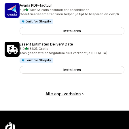
Avada PDF‑factuur
van 5 sterren
4,9
(686)
•
Gratis abonnement beschikbaar
686 recensies in totaal
Geautomatiseerde facturen helpen je tijd te besparen en compli
Built for Shopify
Installeren
Essent Estimated Delivery Date
van 5 sterren
5,0
(862)
•
Gratis
862 recensies in totaal
Toon geschatte bezorgdatum plus verzendtijd (EDD/ETA)
Built for Shopify
Installeren
Alle app-verhalen