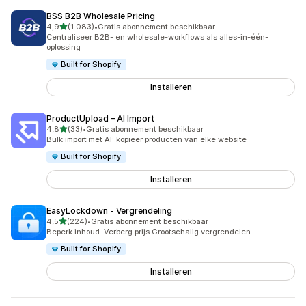
BSS B2B Wholesale Pricing
van 5 sterren
4,9
(1.083)
•
Gratis abonnement beschikbaar
1083 recensies in totaal
Centraliseer B2B- en wholesale-workflows als alles-in-één-
oplossing
Built for Shopify
Installeren
ProductUpload – AI Import
van 5 sterren
4,8
(33)
•
Gratis abonnement beschikbaar
33 recensies in totaal
Bulk import met AI: kopieer producten van elke website
Built for Shopify
Installeren
EasyLockdown ‑ Vergrendeling
van 5 sterren
4,5
(224)
•
Gratis abonnement beschikbaar
224 recensies in totaal
Beperk inhoud. Verberg prijs Grootschalig vergrendelen
Built for Shopify
Installeren