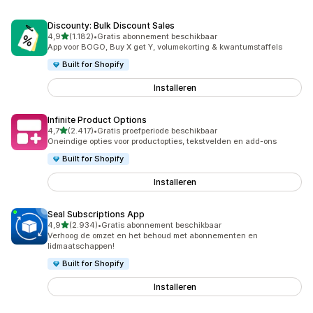
Discounty: Bulk Discount Sales
van 5 sterren
4,9
(1.182)
•
Gratis abonnement beschikbaar
1182 recensies in totaal
App voor BOGO, Buy X get Y, volumekorting & kwantumstaffels
Built for Shopify
Installeren
Infinite Product Options
van 5 sterren
4,7
(2.417)
•
Gratis proefperiode beschikbaar
2417 recensies in totaal
Oneindige opties voor productopties, tekstvelden en add-ons
Built for Shopify
Installeren
Seal Subscriptions App
van 5 sterren
4,9
(2.934)
•
Gratis abonnement beschikbaar
2934 recensies in totaal
Verhoog de omzet en het behoud met abonnementen en
lidmaatschappen!
Built for Shopify
Installeren