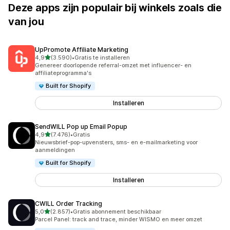
Deze apps zijn populair bij winkels zoals die
van jou
UpPromote Affiliate Marketing
van 5 sterren
4,9
(3.590)
•
Gratis te installeren
3590 recensies in totaal
Genereer doorlopende referral-omzet met influencer- en
affiliateprogramma's
Built for Shopify
Installeren
SendWILL Pop up Email Popup
van 5 sterren
4,9
(7.476)
•
Gratis
7476 recensies in totaal
Nieuwsbrief-pop-upvensters, sms- en e-mailmarketing voor
aanmeldingen
Built for Shopify
Installeren
CWILL Order Tracking
van 5 sterren
5,0
(2.857)
•
Gratis abonnement beschikbaar
2857 recensies in totaal
Parcel Panel: track and trace, minder WISMO en meer omzet