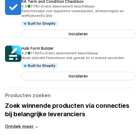
RA Term and Condition Checkbox
van 5 sterren
4,9
(178)
•
Gratis abonnement beschikbaar
178 recensies in totaal
Selectievakje voor algemene voorwaarden, afrekenregels en
leeftijdsverificatie
Built for Shopify
Installeren
Hulk Form Builder
van 5 sterren
4,9
(1.885)
•
Gratis abonnement beschikbaar
1885 recensies in totaal
Maak stijlvolle formulieren met gemak en in enkele seconden.
Built for Shopify
Installeren
Producten zoeken
Zoek winnende producten via connecties
bij belangrijke leveranciers
Ontdek meer