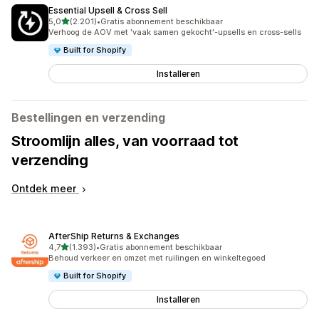
Essential Upsell & Cross Sell
van 5 sterren
5,0
(2.201)
•
Gratis abonnement beschikbaar
2201 recensies in totaal
Verhoog de AOV met 'vaak samen gekocht'-upsells en cross-sells
Built for Shopify
Installeren
Bestellingen en verzending
Stroomlijn alles, van voorraad tot
verzending
Ontdek meer
AfterShip Returns & Exchanges
van 5 sterren
4,7
(1.393)
•
Gratis abonnement beschikbaar
1393 recensies in totaal
Behoud verkeer en omzet met ruilingen en winkeltegoed
Built for Shopify
Installeren