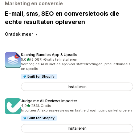
Marketing en conversie
E-mail, sms, SEO en conversietools die
echte resultaten opleveren
Ontdek meer
Kaching Bundles App & Upsells
van 5 sterren
5,0
(5.087)
•
Gratis te installeren
5087 recensies in totaal
Verhoog de AOV met de app voor staffelkortingen, productbundels
en upsells
Built for Shopify
Installeren
Judge.me Ali Reviews Importer
van 5 sterren
4,9
(183)
•
Gratis
183 recensies in totaal
Importeer AliExpress-reviews en laat je dropshippingwinkel groeien
Built for Shopify
Installeren