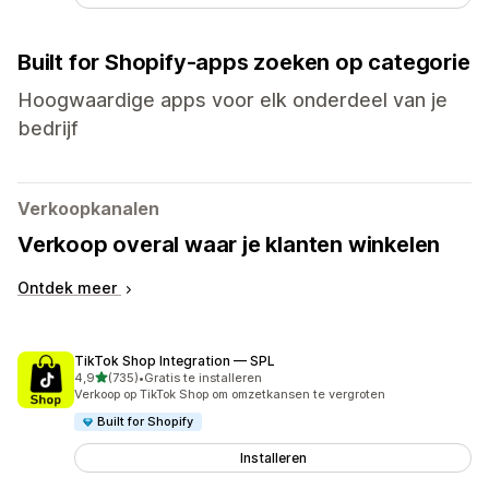
Built for Shopify-apps zoeken op categorie
Hoogwaardige apps voor elk onderdeel van je
bedrijf
Verkoopkanalen
Verkoop overal waar je klanten winkelen
Ontdek meer
TikTok Shop Integration — SPL
van 5 sterren
4,9
(735)
•
Gratis te installeren
735 recensies in totaal
Verkoop op TikTok Shop om omzetkansen te vergroten
Built for Shopify
Installeren