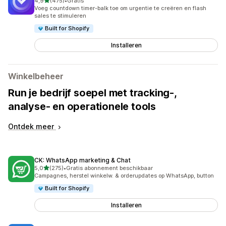
van 5 sterren
4,9
(475)
•
Gratis
475 recensies in totaal
Voeg countdown timer-balk toe om urgentie te creëren en flash
sales te stimuleren
Built for Shopify
Installeren
Winkelbeheer
Run je bedrijf soepel met tracking-,
analyse- en operationele tools
Ontdek meer
CK: WhatsApp marketing & Chat
van 5 sterren
5,0
(275)
•
Gratis abonnement beschikbaar
275 recensies in totaal
Campagnes, herstel winkelw. & orderupdates op WhatsApp, button
Built for Shopify
Installeren