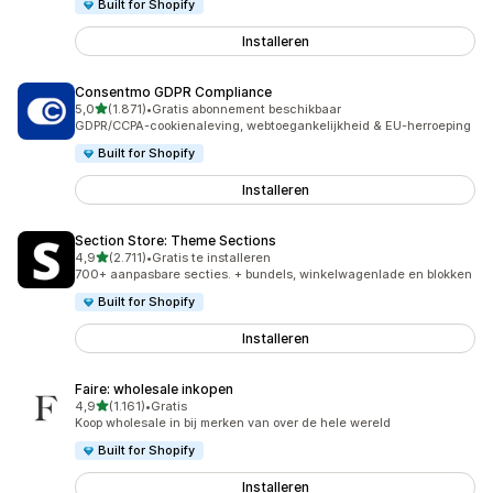
Built for Shopify
Installeren
Consentmo GDPR Compliance
van 5 sterren
5,0
(1.871)
•
Gratis abonnement beschikbaar
1871 recensies in totaal
GDPR/CCPA-cookienaleving, webtoegankelijkheid & EU-herroeping
Built for Shopify
Installeren
Section Store: Theme Sections
van 5 sterren
4,9
(2.711)
•
Gratis te installeren
2711 recensies in totaal
700+ aanpasbare secties. + bundels, winkelwagenlade en blokken
Built for Shopify
Installeren
Faire: wholesale inkopen
van 5 sterren
4,9
(1.161)
•
Gratis
1161 recensies in totaal
Koop wholesale in bij merken van over de hele wereld
Built for Shopify
Installeren