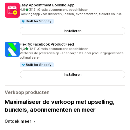
Easy Appointment Booking App
van 5 sterren
4,9
(512)
•
Gratis abonnement beschikbaar
512 recensies in totaal
Boekingsapp voor diensten, lessen, evenementen, tickets en POS
Built for Shopify
Installeren
Flexify: Facebook Product Feed
van 5 sterren
4,3
(124)
•
Gratis abonnement beschikbaar
124 recensies in totaal
Verbeter de prestaties op Facebook/Insta door productgegevens te
optimaliseren
Built for Shopify
Installeren
Verkoop producten
Maximaliseer de verkoop met upselling,
bundels, abonnementen en meer
Ontdek meer