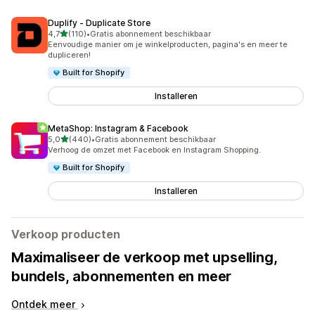
Duplify ‑ Duplicate Store
van 5 sterren
4,7
(110)
•
Gratis abonnement beschikbaar
110 recensies in totaal
Eenvoudige manier om je winkelproducten, pagina's en meer te
dupliceren!
Built for Shopify
Installeren
MetaShop: Instagram & Facebook
van 5 sterren
5,0
(440)
•
Gratis abonnement beschikbaar
440 recensies in totaal
Verhoog de omzet met Facebook en Instagram Shopping.
Built for Shopify
Installeren
Verkoop producten
Maximaliseer de verkoop met upselling,
bundels, abonnementen en meer
Ontdek meer