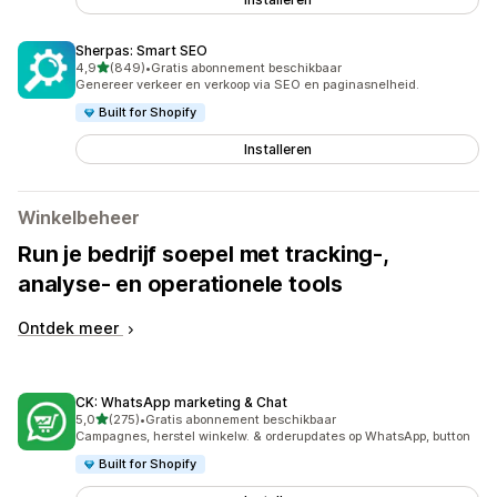
Sherpas: Smart SEO
van 5 sterren
4,9
(849)
•
Gratis abonnement beschikbaar
849 recensies in totaal
Genereer verkeer en verkoop via SEO en paginasnelheid.
Built for Shopify
Installeren
Winkelbeheer
Run je bedrijf soepel met tracking-,
analyse- en operationele tools
Ontdek meer
CK: WhatsApp marketing & Chat
van 5 sterren
5,0
(275)
•
Gratis abonnement beschikbaar
275 recensies in totaal
Campagnes, herstel winkelw. & orderupdates op WhatsApp, button
Built for Shopify