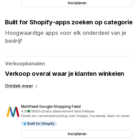
Installeren
Built for Shopify-apps zoeken op categorie
Hoogwaardige apps voor elk onderdeel van je
bedrijf
Verkoopkanalen
Verkoop overal waar je klanten winkelen
Ontdek meer
Multifeed Google Shopping Feed
van 5 sterren
4,9
(965)
•
Gratis abonnement beschikbaar
965 recensies in totaal
Feeds en conversietracking voor Google, Facebook, Awin en meer
Built for Shopify
Installeren