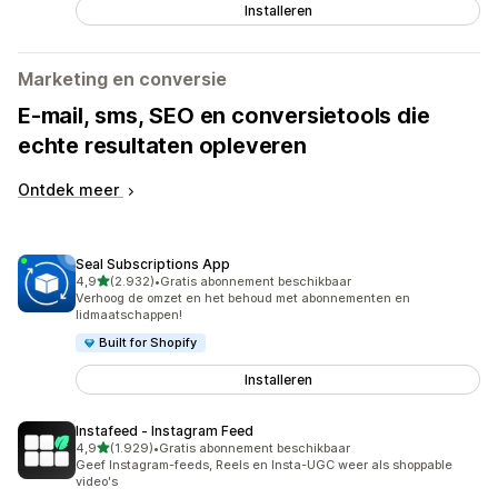
Installeren
Marketing en conversie
E-mail, sms, SEO en conversietools die
echte resultaten opleveren
Ontdek meer
Seal Subscriptions App
van 5 sterren
4,9
(2.932)
•
Gratis abonnement beschikbaar
2932 recensies in totaal
Verhoog de omzet en het behoud met abonnementen en
lidmaatschappen!
Built for Shopify
Installeren
Instafeed ‑ Instagram Feed
van 5 sterren
4,9
(1.929)
•
Gratis abonnement beschikbaar
1929 recensies in totaal
Geef Instagram-feeds, Reels en Insta-UGC weer als shoppable
video's