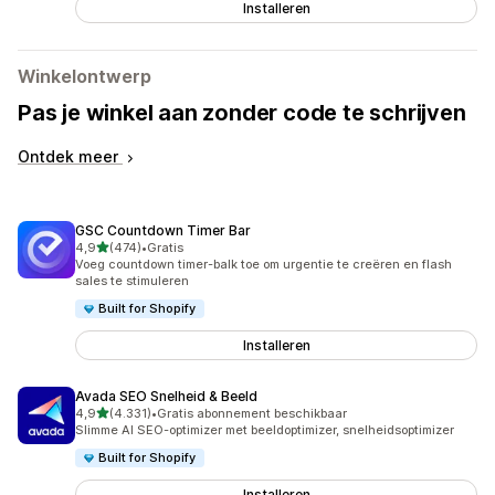
Installeren
Winkelontwerp
Pas je winkel aan zonder code te schrijven
Ontdek meer
GSC Countdown Timer Bar
van 5 sterren
4,9
(474)
•
Gratis
474 recensies in totaal
Voeg countdown timer-balk toe om urgentie te creëren en flash
sales te stimuleren
Built for Shopify
Installeren
Avada SEO Snelheid & Beeld
van 5 sterren
4,9
(4.331)
•
Gratis abonnement beschikbaar
4331 recensies in totaal
Slimme AI SEO-optimizer met beeldoptimizer, snelheidsoptimizer
Built for Shopify
Installeren