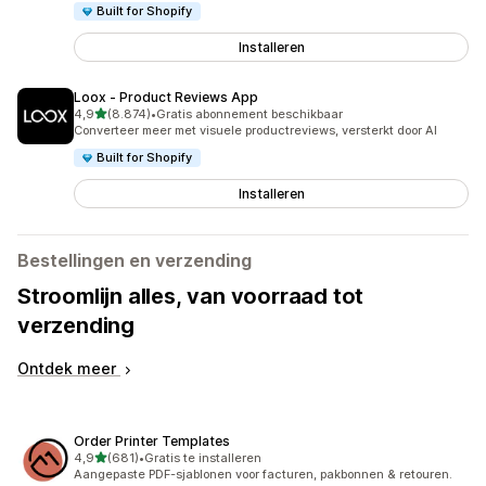
Built for Shopify
Installeren
Loox ‑ Product Reviews App
van 5 sterren
4,9
(8.874)
•
Gratis abonnement beschikbaar
8874 recensies in totaal
Converteer meer met visuele productreviews, versterkt door AI
Built for Shopify
Installeren
Bestellingen en verzending
Stroomlijn alles, van voorraad tot
verzending
Ontdek meer
Order Printer Templates
van 5 sterren
4,9
(681)
•
Gratis te installeren
681 recensies in totaal
Aangepaste PDF-sjablonen voor facturen, pakbonnen & retouren.