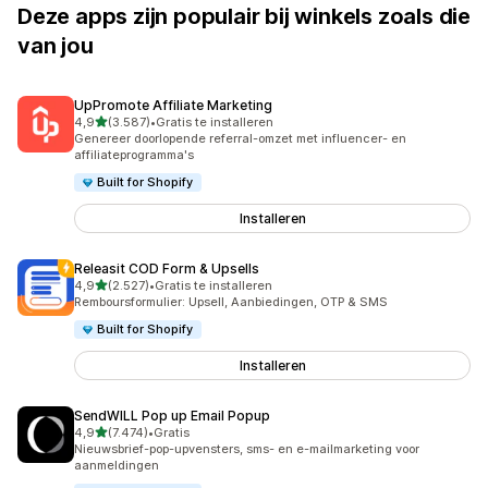
Deze apps zijn populair bij winkels zoals die
van jou
UpPromote Affiliate Marketing
van 5 sterren
4,9
(3.587)
•
Gratis te installeren
3587 recensies in totaal
Genereer doorlopende referral-omzet met influencer- en
affiliateprogramma's
Built for Shopify
Installeren
Releasit COD Form & Upsells
van 5 sterren
4,9
(2.527)
•
Gratis te installeren
2527 recensies in totaal
Remboursformulier: Upsell, Aanbiedingen, OTP & SMS
Built for Shopify
Installeren
SendWILL Pop up Email Popup
van 5 sterren
4,9
(7.474)
•
Gratis
7474 recensies in totaal
Nieuwsbrief-pop-upvensters, sms- en e-mailmarketing voor
aanmeldingen