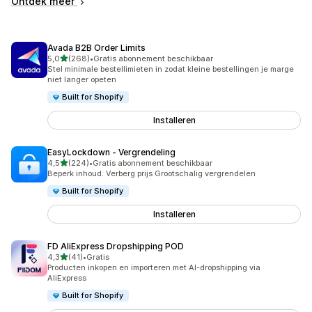
Ontdek meer
Avada B2B Order Limits
van 5 sterren
5,0
(268)
•
Gratis abonnement beschikbaar
268 recensies in totaal
Stel minimale bestellimieten in zodat kleine bestellingen je marge
niet langer opeten
Built for Shopify
Installeren
EasyLockdown ‑ Vergrendeling
van 5 sterren
4,5
(224)
•
Gratis abonnement beschikbaar
224 recensies in totaal
Beperk inhoud. Verberg prijs Grootschalig vergrendelen
Built for Shopify
Installeren
FD AliExpress Dropshipping POD
van 5 sterren
4,3
(41)
•
Gratis
41 recensies in totaal
Producten inkopen en importeren met AI-dropshipping via
AliExpress
Built for Shopify