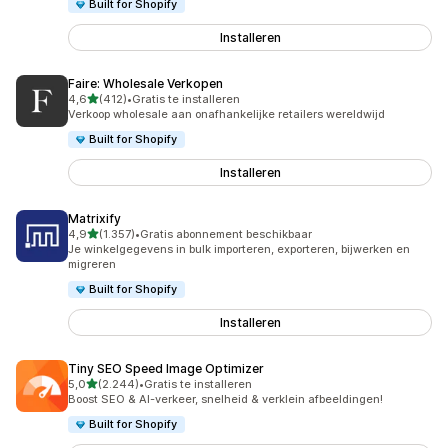
Built for Shopify
Installeren
Faire: Wholesale Verkopen
van 5 sterren
4,6
(412)
•
Gratis te installeren
412 recensies in totaal
Verkoop wholesale aan onafhankelijke retailers wereldwijd
Built for Shopify
Installeren
Matrixify
van 5 sterren
4,9
(1.357)
•
Gratis abonnement beschikbaar
1357 recensies in totaal
Je winkelgegevens in bulk importeren, exporteren, bijwerken en
migreren
Built for Shopify
Installeren
Tiny SEO Speed Image Optimizer
van 5 sterren
5,0
(2.244)
•
Gratis te installeren
2244 recensies in totaal
Boost SEO & AI-verkeer, snelheid & verklein afbeeldingen!
Built for Shopify