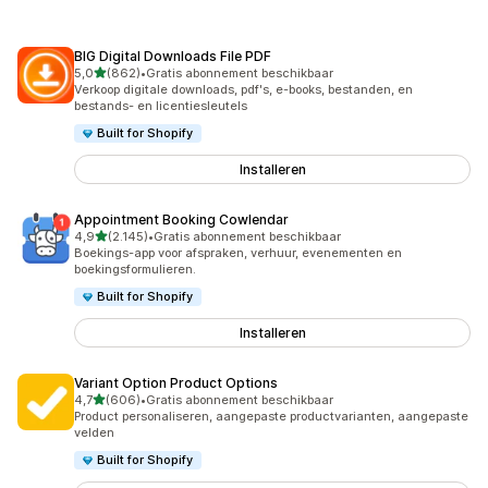
BIG Digital Downloads File PDF
van 5 sterren
5,0
(862)
•
Gratis abonnement beschikbaar
862 recensies in totaal
Verkoop digitale downloads, pdf's, e-books, bestanden, en
bestands- en licentiesleutels
Built for Shopify
Installeren
Appointment Booking Cowlendar
van 5 sterren
4,9
(2.145)
•
Gratis abonnement beschikbaar
2145 recensies in totaal
Boekings-app voor afspraken, verhuur, evenementen en
boekingsformulieren.
Built for Shopify
Installeren
Variant Option Product Options
van 5 sterren
4,7
(606)
•
Gratis abonnement beschikbaar
606 recensies in totaal
Product personaliseren, aangepaste productvarianten, aangepaste
velden
Built for Shopify