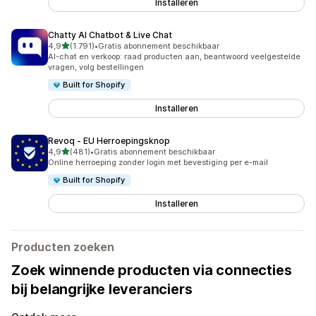
Installeren
Chatty AI Chatbot & Live Chat
van 5 sterren
4,9
(1.791)
•
Gratis abonnement beschikbaar
1791 recensies in totaal
AI-chat en verkoop: raad producten aan, beantwoord veelgestelde
vragen, volg bestellingen
Built for Shopify
Installeren
Revoq ‑ EU Herroepingsknop
van 5 sterren
4,9
(481)
•
Gratis abonnement beschikbaar
481 recensies in totaal
Online herroeping zonder login met bevestiging per e-mail
Built for Shopify
Installeren
Producten zoeken
Zoek winnende producten via connecties
bij belangrijke leveranciers