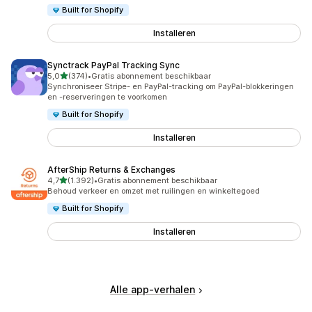
Built for Shopify
Installeren
Synctrack PayPal Tracking Sync
van 5 sterren
5,0
(374)
•
Gratis abonnement beschikbaar
374 recensies in totaal
Synchroniseer Stripe- en PayPal-tracking om PayPal-blokkeringen
en -reserveringen te voorkomen
Built for Shopify
Installeren
AfterShip Returns & Exchanges
van 5 sterren
4,7
(1.392)
•
Gratis abonnement beschikbaar
1392 recensies in totaal
Behoud verkeer en omzet met ruilingen en winkeltegoed
Built for Shopify
Installeren
Alle app-verhalen