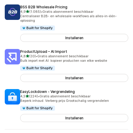
BSS B2B Wholesale Pricing
van 5 sterren
4,9
(1.085)
•
Gratis abonnement beschikbaar
1085 recensies in totaal
Centraliseer B2B- en wholesale-workflows als alles-in-één-
oplossing
Built for Shopify
Installeren
ProductUpload – AI Import
van 5 sterren
4,8
(33)
•
Gratis abonnement beschikbaar
33 recensies in totaal
Bulk import met AI: kopieer producten van elke website
Built for Shopify
Installeren
EasyLockdown ‑ Vergrendeling
van 5 sterren
4,5
(224)
•
Gratis abonnement beschikbaar
224 recensies in totaal
Beperk inhoud. Verberg prijs Grootschalig vergrendelen
Built for Shopify
Installeren