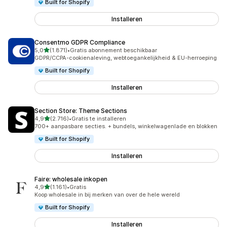
Built for Shopify
Installeren
Consentmo GDPR Compliance
van 5 sterren
5,0
(1.871)
•
Gratis abonnement beschikbaar
1871 recensies in totaal
GDPR/CCPA-cookienaleving, webtoegankelijkheid & EU-herroeping
Built for Shopify
Installeren
Section Store: Theme Sections
van 5 sterren
4,9
(2.716)
•
Gratis te installeren
2716 recensies in totaal
700+ aanpasbare secties. + bundels, winkelwagenlade en blokken
Built for Shopify
Installeren
Faire: wholesale inkopen
van 5 sterren
4,9
(1.161)
•
Gratis
1161 recensies in totaal
Koop wholesale in bij merken van over de hele wereld
Built for Shopify
Installeren