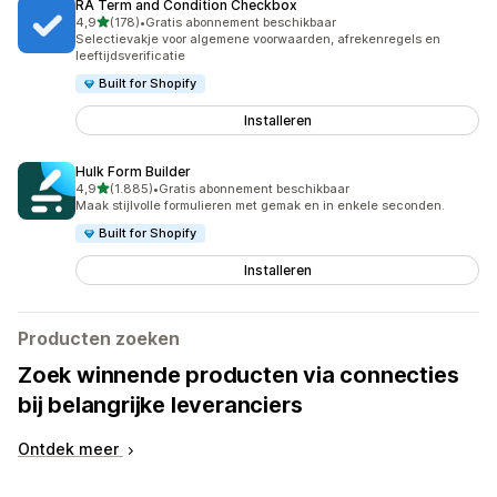
RA Term and Condition Checkbox
van 5 sterren
4,9
(178)
•
Gratis abonnement beschikbaar
178 recensies in totaal
Selectievakje voor algemene voorwaarden, afrekenregels en
leeftijdsverificatie
Built for Shopify
Installeren
Hulk Form Builder
van 5 sterren
4,9
(1.885)
•
Gratis abonnement beschikbaar
1885 recensies in totaal
Maak stijlvolle formulieren met gemak en in enkele seconden.
Built for Shopify
Installeren
Producten zoeken
Zoek winnende producten via connecties
bij belangrijke leveranciers
Ontdek meer