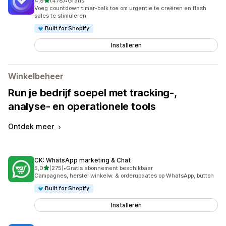
van 5 sterren
4,9
(478)
•
Gratis
478 recensies in totaal
Voeg countdown timer-balk toe om urgentie te creëren en flash
sales te stimuleren
Built for Shopify
Installeren
Winkelbeheer
Run je bedrijf soepel met tracking-,
analyse- en operationele tools
Ontdek meer
CK: WhatsApp marketing & Chat
van 5 sterren
5,0
(275)
•
Gratis abonnement beschikbaar
275 recensies in totaal
Campagnes, herstel winkelw. & orderupdates op WhatsApp, button
Built for Shopify
Installeren