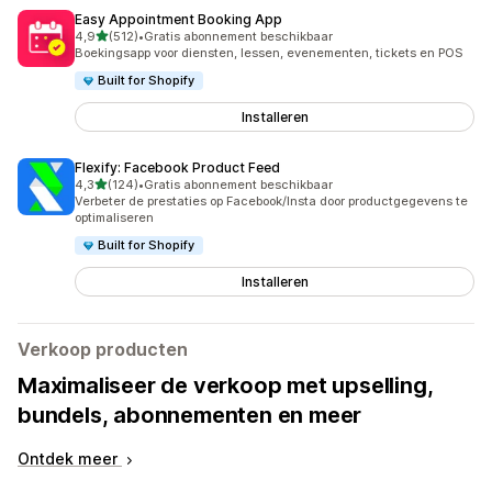
Easy Appointment Booking App
van 5 sterren
4,9
(512)
•
Gratis abonnement beschikbaar
512 recensies in totaal
Boekingsapp voor diensten, lessen, evenementen, tickets en POS
Built for Shopify
Installeren
Flexify: Facebook Product Feed
van 5 sterren
4,3
(124)
•
Gratis abonnement beschikbaar
124 recensies in totaal
Verbeter de prestaties op Facebook/Insta door productgegevens te
optimaliseren
Built for Shopify
Installeren
Verkoop producten
Maximaliseer de verkoop met upselling,
bundels, abonnementen en meer
Ontdek meer