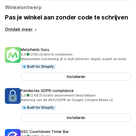
Winkelontwerp
Pas je winkel aan zonder code te schrijven
Ontdek meer
Metafields Guru
van 5 sterren
5,0
(218)
•
Gratis te installeren
218 recensies in totaal
Metavelden handmatig of in bulk beheren. Import, export en meer
Built for Shopify
Installeren
Pandectes GDPR‑compliance
van 5 sterren
5,0
(2.887)
•
Gratis abonnement beschikbaar
2887 recensies in totaal
Naleving van de AVG/GDPR en Google Consent Mode v2
Built for Shopify
Installeren
GSC Countdown Timer Bar