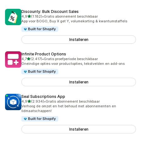
Discounty: Bulk Discount Sales
van 5 sterren
4,9
(1.182)
•
Gratis abonnement beschikbaar
1182 recensies in totaal
App voor BOGO, Buy X get Y, volumekorting & kwantumstaffels
Built for Shopify
Installeren
Infinite Product Options
van 5 sterren
4,7
(2.417)
•
Gratis proefperiode beschikbaar
2417 recensies in totaal
Oneindige opties voor productopties, tekstvelden en add-ons
Built for Shopify
Installeren
Seal Subscriptions App
van 5 sterren
4,9
(2.934)
•
Gratis abonnement beschikbaar
2934 recensies in totaal
Verhoog de omzet en het behoud met abonnementen en
lidmaatschappen!
Built for Shopify
Installeren