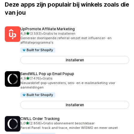
Deze apps zijn populair bij winkels zoals die
van jou
UpPromote Affiliate Marketing
van 5 sterren
4,9
(3.593)
•
Gratis te installeren
3593 recensies in totaal
Genereer doorlopende referral-omzet met influencer- en
affiliateprogramma's
Built for Shopify
Installeren
SendWILL Pop up Email Popup
van 5 sterren
4,9
(7.476)
•
Gratis
7476 recensies in totaal
Nieuwsbrief-pop-upvensters, sms- en e-mailmarketing voor
aanmeldingen
Built for Shopify
Installeren
CWILL Order Tracking
van 5 sterren
5,0
(2.858)
•
Gratis abonnement beschikbaar
2858 recensies in totaal
Parcel Panel: track and trace, minder WISMO en meer omzet