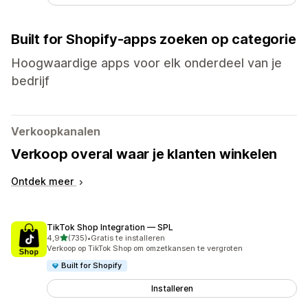
Built for Shopify-apps zoeken op categorie
Hoogwaardige apps voor elk onderdeel van je
bedrijf
Verkoopkanalen
Verkoop overal waar je klanten winkelen
Ontdek meer
TikTok Shop Integration — SPL
van 5 sterren
4,9
(735)
•
Gratis te installeren
735 recensies in totaal
Verkoop op TikTok Shop om omzetkansen te vergroten
Built for Shopify
Installeren