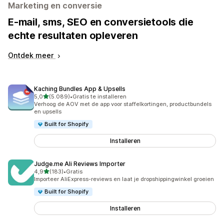
Marketing en conversie
E-mail, sms, SEO en conversietools die
echte resultaten opleveren
Ontdek meer
Kaching Bundles App & Upsells
van 5 sterren
5,0
(5.089)
•
Gratis te installeren
5089 recensies in totaal
Verhoog de AOV met de app voor staffelkortingen, productbundels
en upsells
Built for Shopify
Installeren
Judge.me Ali Reviews Importer
van 5 sterren
4,9
(183)
•
Gratis
183 recensies in totaal
Importeer AliExpress-reviews en laat je dropshippingwinkel groeien
Built for Shopify
Installeren