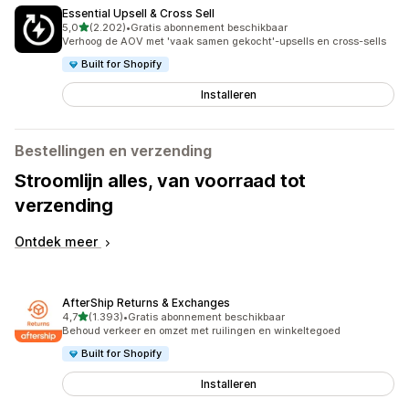
Essential Upsell & Cross Sell
van 5 sterren
5,0
(2.202)
•
Gratis abonnement beschikbaar
2202 recensies in totaal
Verhoog de AOV met 'vaak samen gekocht'-upsells en cross-sells
Built for Shopify
Installeren
Bestellingen en verzending
Stroomlijn alles, van voorraad tot
verzending
Ontdek meer
AfterShip Returns & Exchanges
van 5 sterren
4,7
(1.393)
•
Gratis abonnement beschikbaar
1393 recensies in totaal
Behoud verkeer en omzet met ruilingen en winkeltegoed
Built for Shopify
Installeren