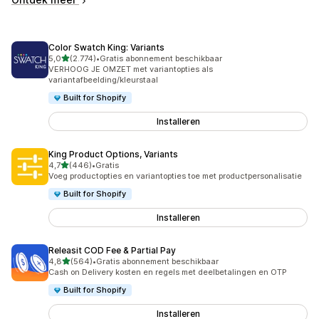
Color Swatch King: Variants
van 5 sterren
5,0
(2.774)
•
Gratis abonnement beschikbaar
2774 recensies in totaal
VERHOOG JE OMZET met variantopties als
variantafbeelding/kleurstaal
Built for Shopify
Installeren
King Product Options, Variants
van 5 sterren
4,7
(446)
•
Gratis
446 recensies in totaal
Voeg productopties en variantopties toe met productpersonalisatie
Built for Shopify
Installeren
Releasit COD Fee & Partial Pay
van 5 sterren
4,8
(564)
•
Gratis abonnement beschikbaar
564 recensies in totaal
Cash on Delivery kosten en regels met deelbetalingen en OTP
Built for Shopify
Installeren