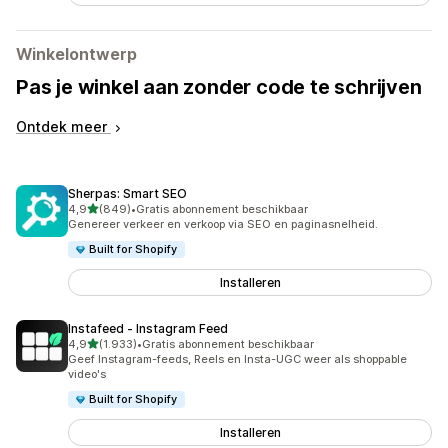
Winkelontwerp
Pas je winkel aan zonder code te schrijven
Ontdek meer
Sherpas: Smart SEO
van 5 sterren
4,9
(849)
•
Gratis abonnement beschikbaar
849 recensies in totaal
Genereer verkeer en verkoop via SEO en paginasnelheid.
Built for Shopify
Installeren
Instafeed ‑ Instagram Feed
van 5 sterren
4,9
(1.933)
•
Gratis abonnement beschikbaar
1933 recensies in totaal
Geef Instagram-feeds, Reels en Insta-UGC weer als shoppable
video's
Built for Shopify
Installeren