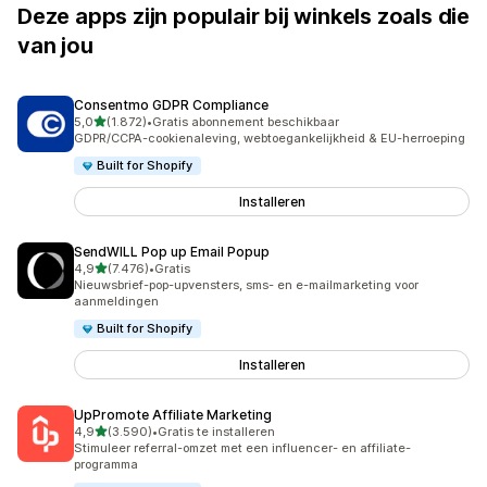
Deze apps zijn populair bij winkels zoals die
van jou
Consentmo GDPR Compliance
van 5 sterren
5,0
(1.872)
•
Gratis abonnement beschikbaar
1872 recensies in totaal
GDPR/CCPA-cookienaleving, webtoegankelijkheid & EU-herroeping
Built for Shopify
Installeren
SendWILL Pop up Email Popup
van 5 sterren
4,9
(7.476)
•
Gratis
7476 recensies in totaal
Nieuwsbrief-pop-upvensters, sms- en e-mailmarketing voor
aanmeldingen
Built for Shopify
Installeren
UpPromote Affiliate Marketing
van 5 sterren
4,9
(3.590)
•
Gratis te installeren
3590 recensies in totaal
Stimuleer referral-omzet met een influencer- en affiliate-
programma