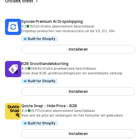
Ontdek meer
Syncee Premium AI Dropshipping
van 5 sterren
4,1
(502)
•
Gratis abonnement beschikbaar
502 recensies in totaal
Dropship-producten van leveranciers uit de VS, EU, VK+
Built for Shopify
Installeren
B2B Groothandelskorting
van 5 sterren
4,9
(689)
•
Gratis proefperiode beschikbaar
689 recensies in totaal
Groei door B2B-groothandelsprijzen en wereldwijde verkoop
Built for Shopify
Installeren
Quote Snap ‑ Hide Price ‑ B2B
van 5 sterren
4,8
(677)
•
Gratis abonnement beschikbaar
677 recensies in totaal
Voor wie de prijs wil verbergen en het formulier wil gebruiken
Built for Shopify
Installeren