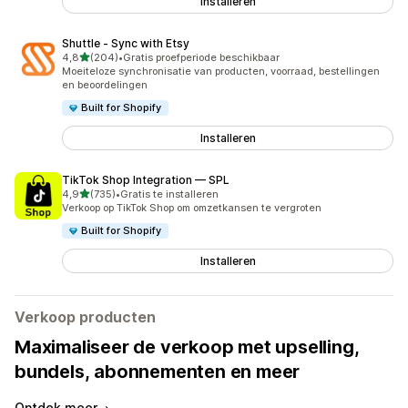
Installeren
Shuttle ‑ Sync with Etsy
van 5 sterren
4,8
(204)
•
Gratis proefperiode beschikbaar
204 recensies in totaal
Moeiteloze synchronisatie van producten, voorraad, bestellingen
en beoordelingen
Built for Shopify
Installeren
TikTok Shop Integration — SPL
van 5 sterren
4,9
(735)
•
Gratis te installeren
735 recensies in totaal
Verkoop op TikTok Shop om omzetkansen te vergroten
Built for Shopify
Installeren
Verkoop producten
Maximaliseer de verkoop met upselling,
bundels, abonnementen en meer
Ontdek meer