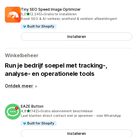
Tiny SEO Speed Image Optimizer
van 5 sterren
5,0
(2.245)
•
Gratis te installeren
2245 recensies in totaal
Boost SEO & AI-verkeer, snelheid & verklein afbeeldingen!
Built for Shopify
Installeren
Winkelbeheer
Run je bedrijf soepel met tracking-,
analyse- en operationele tools
Ontdek meer
EAZE Button
van 5 sterren
4,8
(142)
•
Gratis abonnement beschikbaar
142 recensies in totaal
Laat klanten direct contact met je opnemen - voor WhatsApp
Built for Shopify
Installeren