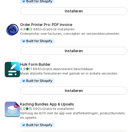
Built for Shopify
Installeren
Order Printer Pro: PDF Invoice
van 5 sterren
4,9
(2.685)
•
Gratis te installeren
2685 recensies in totaal
Orderprinter voor facturen, concepten en verzenddocumenten
Built for Shopify
Installeren
Hulk Form Builder
van 5 sterren
4,9
(1.884)
•
Gratis abonnement beschikbaar
1884 recensies in totaal
Maak stijlvolle formulieren met gemak en in enkele seconden.
Built for Shopify
Installeren
Kaching Bundles App & Upsells
van 5 sterren
5,0
(5.092)
•
Gratis te installeren
5092 recensies in totaal
Verhoog de AOV met de app voor staffelkortingen, productbundels
en upsells
Built for Shopify