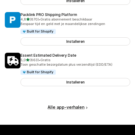
Installeren
Packlink PRO Shipping Platform
van 5 sterren
4,8
(870)
•
Gratis abonnement beschikbaar
870 recensies in totaal
Bespaar tijd en geld met je maandelijkse zendingen
Built for Shopify
Installeren
Essent Estimated Delivery Date
van 5 sterren
5,0
(863)
•
Gratis
863 recensies in totaal
Toon geschatte bezorgdatum plus verzendtijd (EDD/ETA)
Built for Shopify
Installeren
Alle app-verhalen