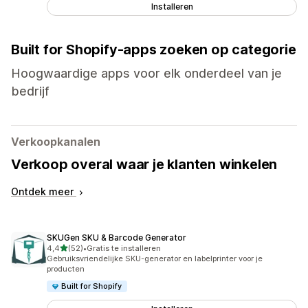
Installeren
Built for Shopify-apps zoeken op categorie
Hoogwaardige apps voor elk onderdeel van je
bedrijf
Verkoopkanalen
Verkoop overal waar je klanten winkelen
Ontdek meer
SKUGen SKU & Barcode Generator
van 5 sterren
4,4
(52)
•
Gratis te installeren
52 recensies in totaal
Gebruiksvriendelijke SKU-generator en labelprinter voor je
producten
Built for Shopify