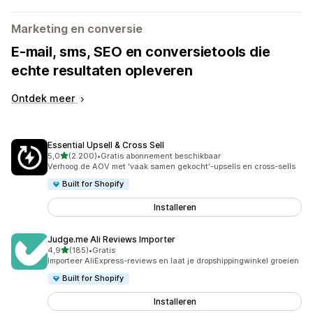
Marketing en conversie
E-mail, sms, SEO en conversietools die
echte resultaten opleveren
Ontdek meer
Essential Upsell & Cross Sell
van 5 sterren
5,0
(2.200)
•
Gratis abonnement beschikbaar
2200 recensies in totaal
Verhoog de AOV met 'vaak samen gekocht'-upsells en cross-sells
Built for Shopify
Installeren
Judge.me Ali Reviews Importer
van 5 sterren
4,9
(185)
•
Gratis
185 recensies in totaal
Importeer AliExpress-reviews en laat je dropshippingwinkel groeien
Built for Shopify
Installeren