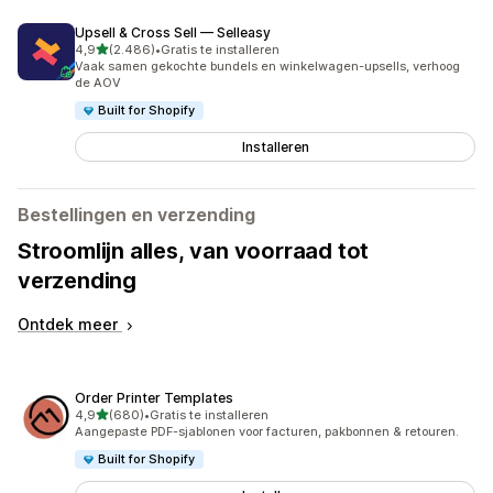
Upsell & Cross Sell — Selleasy
van 5 sterren
4,9
(2.486)
•
Gratis te installeren
2486 recensies in totaal
Vaak samen gekochte bundels en winkelwagen-upsells, verhoog
de AOV
Built for Shopify
Installeren
Bestellingen en verzending
Stroomlijn alles, van voorraad tot
verzending
Ontdek meer
Order Printer Templates
van 5 sterren
4,9
(680)
•
Gratis te installeren
680 recensies in totaal
Aangepaste PDF-sjablonen voor facturen, pakbonnen & retouren.
Built for Shopify