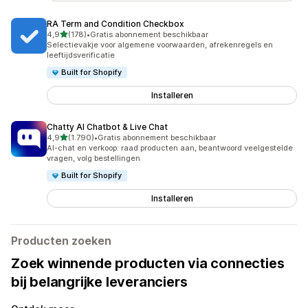
RA Term and Condition Checkbox
van 5 sterren
4,9
(178)
•
Gratis abonnement beschikbaar
178 recensies in totaal
Selectievakje voor algemene voorwaarden, afrekenregels en
leeftijdsverificatie
Built for Shopify
Installeren
Chatty AI Chatbot & Live Chat
van 5 sterren
4,9
(1.790)
•
Gratis abonnement beschikbaar
1790 recensies in totaal
AI-chat en verkoop: raad producten aan, beantwoord veelgestelde
vragen, volg bestellingen
Built for Shopify
Installeren
Producten zoeken
Zoek winnende producten via connecties
bij belangrijke leveranciers