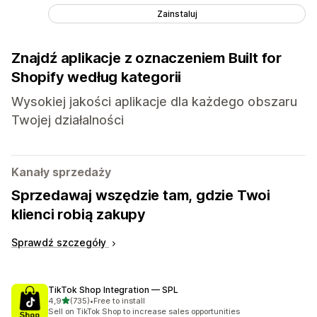
Zainstaluj
Znajdź aplikacje z oznaczeniem Built for
Shopify według kategorii
Wysokiej jakości aplikacje dla każdego obszaru
Twojej działalności
Kanały sprzedaży
Sprzedawaj wszędzie tam, gdzie Twoi
klienci robią zakupy
Sprawdź szczegóły
TikTok Shop Integration — SPL
na 5 gwiazdek
4,9
(735)
•
Free to install
Łączna liczba recenzji: 735
Sell on TikTok Shop to increase sales opportunities