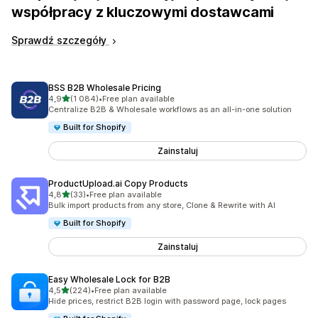
współpracy z kluczowymi dostawcami
Sprawdź szczegóły
BSS B2B Wholesale Pricing
na 5 gwiazdek
4,9
(1 084)
•
Free plan available
Łączna liczba recenzji: 1084
Centralize B2B & Wholesale workflows as an all-in-one solution
Built for Shopify
Zainstaluj
ProductUpload.ai Copy Products
na 5 gwiazdek
4,8
(33)
•
Free plan available
Łączna liczba recenzji: 33
Bulk import products from any store, Clone & Rewrite with AI
Built for Shopify
Zainstaluj
Easy Wholesale Lock for B2B
na 5 gwiazdek
4,5
(224)
•
Free plan available
Łączna liczba recenzji: 224
Hide prices, restrict B2B login with password page, lock pages