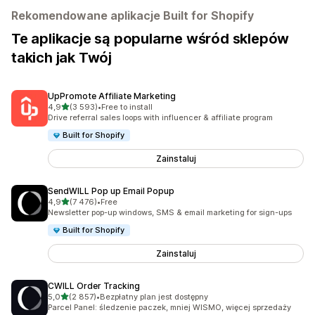
Rekomendowane aplikacje Built for Shopify
Te aplikacje są popularne wśród sklepów
takich jak Twój
UpPromote Affiliate Marketing
na 5 gwiazdek
4,9
(3 593)
•
Free to install
Łączna liczba recenzji: 3593
Drive referral sales loops with influencer & affiliate program
Built for Shopify
Zainstaluj
SendWILL Pop up Email Popup
na 5 gwiazdek
4,9
(7 476)
•
Free
Łączna liczba recenzji: 7476
Newsletter pop-up windows, SMS & email marketing for sign-ups
Built for Shopify
Zainstaluj
CWILL Order Tracking
na 5 gwiazdek
5,0
(2 857)
•
Bezpłatny plan jest dostępny
Łączna liczba recenzji: 2857
Parcel Panel: śledzenie paczek, mniej WISMO, więcej sprzedaży