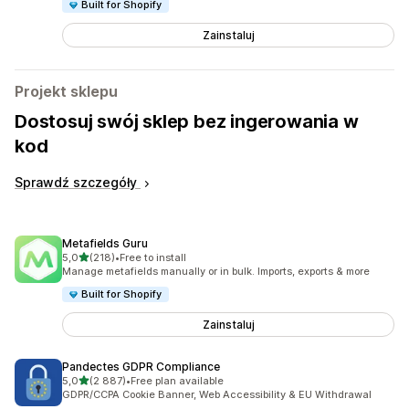
Built for Shopify
Zainstaluj
Projekt sklepu
Dostosuj swój sklep bez ingerowania w
kod
Sprawdź szczegóły
Metafields Guru
na 5 gwiazdek
5,0
(218)
•
Free to install
Łączna liczba recenzji: 218
Manage metafields manually or in bulk. Imports, exports & more
Built for Shopify
Zainstaluj
Pandectes GDPR Compliance
na 5 gwiazdek
5,0
(2 887)
•
Free plan available
Łączna liczba recenzji: 2887
GDPR/CCPA Cookie Banner, Web Accessibility & EU Withdrawal