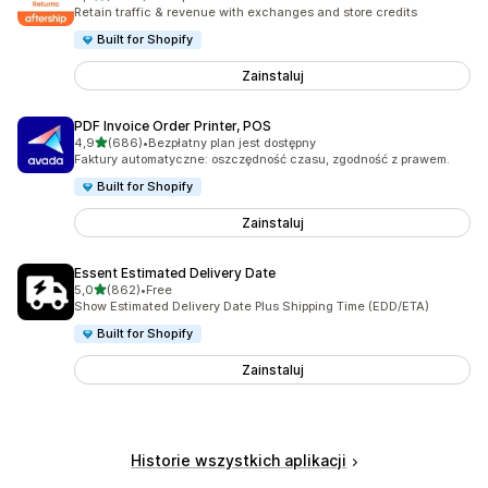
Łączna liczba recenzji: 1393
Retain traffic & revenue with exchanges and store credits
Built for Shopify
Zainstaluj
PDF Invoice Order Printer, POS
na 5 gwiazdek
4,9
(686)
•
Bezpłatny plan jest dostępny
Łączna liczba recenzji: 686
Faktury automatyczne: oszczędność czasu, zgodność z prawem.
Built for Shopify
Zainstaluj
Essent Estimated Delivery Date
na 5 gwiazdek
5,0
(862)
•
Free
Łączna liczba recenzji: 862
Show Estimated Delivery Date Plus Shipping Time (EDD/ETA)
Built for Shopify
Zainstaluj
Historie wszystkich aplikacji