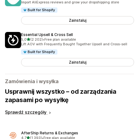
Import AliExpress reviews and grow your dropshipping store
Built for Shopify
Zainstaluj
Essential Upsell & Cross Sell
na 5 gwiazdek
5,0
(2 202)
•
Free plan available
Łączna liczba recenzji: 2202
Lift AOV with Frequently Bought Together Upsell and Cross-sell
Built for Shopify
Zainstaluj
Zamówienia i wysyłka
Usprawnij wszystko – od zarządzania
zapasami po wysyłkę
Sprawdź szczegóły
AfterShip Returns & Exchanges
na 5 gwiazdek
4,7
(1 393)
•
Free plan available