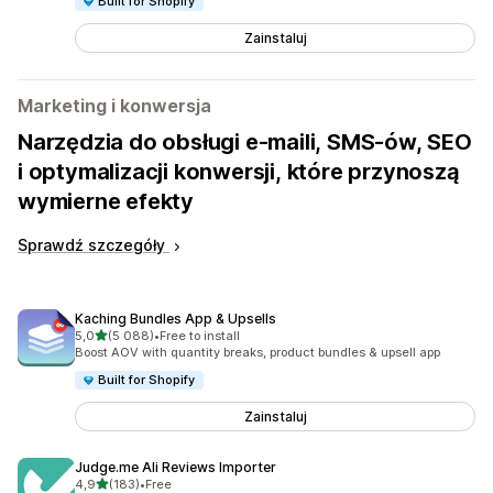
Built for Shopify
Zainstaluj
Marketing i konwersja
Narzędzia do obsługi e-maili, SMS-ów, SEO
i optymalizacji konwersji, które przynoszą
wymierne efekty
Sprawdź szczegóły
Kaching Bundles App & Upsells
na 5 gwiazdek
5,0
(5 088)
•
Free to install
Łączna liczba recenzji: 5088
Boost AOV with quantity breaks, product bundles & upsell app
Built for Shopify
Zainstaluj
Judge.me Ali Reviews Importer
na 5 gwiazdek
4,9
(183)
•
Free
Łączna liczba recenzji: 183