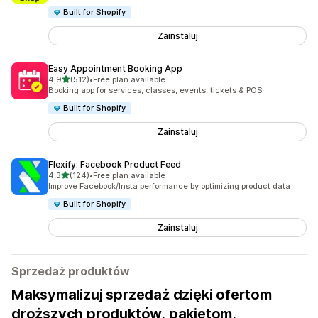
Built for Shopify
Zainstaluj
Easy Appointment Booking App
na 5 gwiazdek
4,9
(512)
•
Free plan available
Łączna liczba recenzji: 512
Booking app for services, classes, events, tickets & POS
Built for Shopify
Zainstaluj
Flexify: Facebook Product Feed
na 5 gwiazdek
4,3
(124)
•
Free plan available
Łączna liczba recenzji: 124
Improve Facebook/Insta performance by optimizing product data
Built for Shopify
Zainstaluj
Sprzedaż produktów
Maksymalizuj sprzedaż dzięki ofertom
droższych produktów, pakietom,