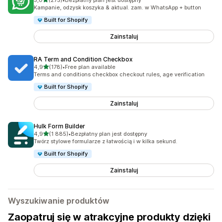
5,0
(275)
•
Bezpłatny plan jest dostępny
Łączna liczba recenzji: 275
Kampanie, odzysk koszyka & aktual. zam. w WhatsApp + button
Built for Shopify
Zainstaluj
RA Term and Condition Checkbox
na 5 gwiazdek
4,9
(178)
•
Free plan available
Łączna liczba recenzji: 178
Terms and conditions checkbox checkout rules, age verification
Built for Shopify
Zainstaluj
Hulk Form Builder
na 5 gwiazdek
4,9
(1 885)
•
Bezpłatny plan jest dostępny
Łączna liczba recenzji: 1885
Twórz stylowe formularze z łatwością i w kilka sekund.
Built for Shopify
Zainstaluj
Wyszukiwanie produktów
Zaopatruj się w atrakcyjne produkty dzięki