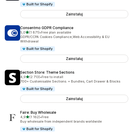
Built for Shopify
Zainstaluj
Consentmo GDPR Compliance
na 5 gwiazdek
5,0
(1 871)
•
Free plan available
Łączna liczba recenzji: 1871
GDPR/CCPA Cookies Compliance,Web Accessibility & EU
Withdrawal
Built for Shopify
Zainstaluj
Section Store: Theme Sections
na 5 gwiazdek
4,9
(2 713)
•
Free to install
Łączna liczba recenzji: 2713
700+ Customisable Sections. + Bundles, Cart Drawer & Blocks
Built for Shopify
Zainstaluj
Faire: Buy Wholesale
na 5 gwiazdek
4,9
(1 162)
•
Free
Łączna liczba recenzji: 1162
Buy wholesale from independent brands worldwide
Built for Shopify