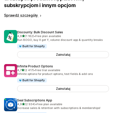
subskrypcjom i innym opcjom
Sprawdź szczegóły
Discounty: Bulk Discount Sales
na 5 gwiazdek
4,9
(1 182)
•
Free plan available
Łączna liczba recenzji: 1182
Run BOGO, buy X get Y, volume discount app & quantity breaks
Built for Shopify
Zainstaluj
Infinite Product Options
na 5 gwiazdek
4,7
(2 417)
•
Free trial available
Łączna liczba recenzji: 2417
Infinite options for product options, text fields & add-ons
Built for Shopify
Zainstaluj
Seal Subscriptions App
na 5 gwiazdek
4,9
(2 934)
•
Free plan available
Łączna liczba recenzji: 2934
Increase sales & retention with subscriptions & memberships!