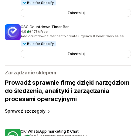
Built for Shopify
Zainstaluj
GSC Countdown Timer Bar
na 5 gwiazdek
4,9
(475)
•
Free
Łączna liczba recenzji: 475
Add countdown timer bar to create urgency & boost flash sales
Built for Shopify
Zainstaluj
Zarządzanie sklepem
Prowadź sprawnie firmę dzięki narzędziom
do śledzenia, analityki i zarządzania
procesami operacyjnymi
Sprawdź szczegóły
CK: WhatsApp marketing & Chat
na 5 gwiazdek