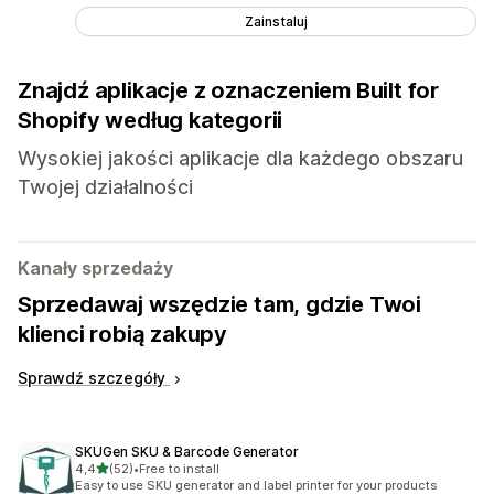
Zainstaluj
Znajdź aplikacje z oznaczeniem Built for
Shopify według kategorii
Wysokiej jakości aplikacje dla każdego obszaru
Twojej działalności
Kanały sprzedaży
Sprzedawaj wszędzie tam, gdzie Twoi
klienci robią zakupy
Sprawdź szczegóły
SKUGen SKU & Barcode Generator
na 5 gwiazdek
4,4
(52)
•
Free to install
Łączna liczba recenzji: 52
Easy to use SKU generator and label printer for your products