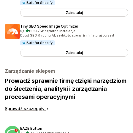
Built for Shopify
Zainstaluj
Tiny SEO Speed Image Optimizer
na 5 gwiazdek
5,0
(2 247)
•
Bezpłatna instalacja
Łączna liczba recenzji: 2247
Boost SEO & ruchu AI, szybkość strony & miniaturuj obrazy!
Built for Shopify
Zainstaluj
Zarządzanie sklepem
Prowadź sprawnie firmę dzięki narzędziom
do śledzenia, analityki i zarządzania
procesami operacyjnymi
Sprawdź szczegóły
EAZE Button
na 5 gwiazdek