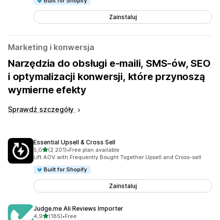
Built for Shopify
Zainstaluj
Marketing i konwersja
Narzędzia do obsługi e-maili, SMS-ów, SEO
i optymalizacji konwersji, które przynoszą
wymierne efekty
Sprawdź szczegóły
Essential Upsell & Cross Sell
na 5 gwiazdek
5,0
(2 201)
•
Free plan available
Łączna liczba recenzji: 2201
Lift AOV with Frequently Bought Together Upsell and Cross-sell
Built for Shopify
Zainstaluj
Judge.me Ali Reviews Importer
na 5 gwiazdek
4,9
(185)
•
Free
Łączna liczba recenzji: 185