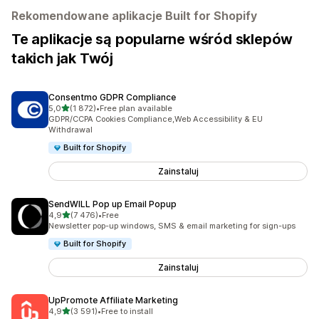
Rekomendowane aplikacje Built for Shopify
Te aplikacje są popularne wśród sklepów
takich jak Twój
Consentmo GDPR Compliance
na 5 gwiazdek
5,0
(1 872)
•
Free plan available
Łączna liczba recenzji: 1872
GDPR/CCPA Cookies Compliance,Web Accessibility & EU
Withdrawal
Built for Shopify
Zainstaluj
SendWILL Pop up Email Popup
na 5 gwiazdek
4,9
(7 476)
•
Free
Łączna liczba recenzji: 7476
Newsletter pop-up windows, SMS & email marketing for sign-ups
Built for Shopify
Zainstaluj
UpPromote Affiliate Marketing
na 5 gwiazdek
4,9
(3 591)
•
Free to install
Łączna liczba recenzji: 3591