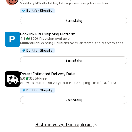
Łączna liczba recenzji: 680
Szablony PDF dla faktur, listów przewozowych i zwrotów.
Built for Shopify
Zainstaluj
Packlink PRO Shipping Platform
na 5 gwiazdek
4,8
(870)
•
Free plan available
Łączna liczba recenzji: 870
Multicarrier Shipping Solutions for eCommerce and Marketplaces
Built for Shopify
Zainstaluj
Essent Estimated Delivery Date
na 5 gwiazdek
5,0
(865)
•
Free
Łączna liczba recenzji: 865
Show Estimated Delivery Date Plus Shipping Time (EDD/ETA)
Built for Shopify
Zainstaluj
Historie wszystkich aplikacji