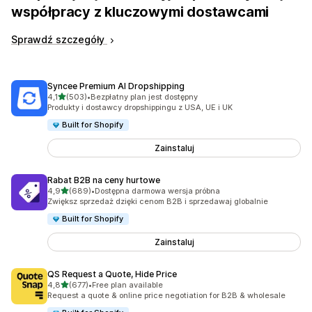
współpracy z kluczowymi dostawcami
Sprawdź szczegóły
Syncee Premium AI Dropshipping
na 5 gwiazdek
4,1
(503)
•
Bezpłatny plan jest dostępny
Łączna liczba recenzji: 503
Produkty i dostawcy dropshippingu z USA, UE i UK
Built for Shopify
Zainstaluj
Rabat B2B na ceny hurtowe
na 5 gwiazdek
4,9
(689)
•
Dostępna darmowa wersja próbna
Łączna liczba recenzji: 689
Zwiększ sprzedaż dzięki cenom B2B i sprzedawaj globalnie
Built for Shopify
Zainstaluj
QS Request a Quote, Hide Price
na 5 gwiazdek
4,8
(677)
•
Free plan available
Łączna liczba recenzji: 677
Request a quote & online price negotiation for B2B & wholesale