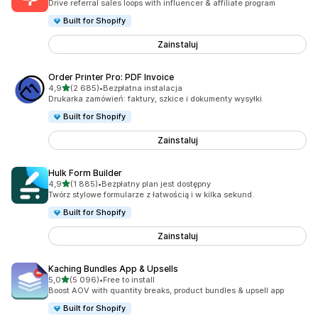
Drive referral sales loops with influencer & affiliate program
Built for Shopify
Zainstaluj
Order Printer Pro: PDF Invoice
na 5 gwiazdek
4,9
(2 685)
•
Bezpłatna instalacja
Łączna liczba recenzji: 2685
Drukarka zamówień: faktury, szkice i dokumenty wysyłki
Built for Shopify
Zainstaluj
Hulk Form Builder
na 5 gwiazdek
4,9
(1 885)
•
Bezpłatny plan jest dostępny
Łączna liczba recenzji: 1885
Twórz stylowe formularze z łatwością i w kilka sekund.
Built for Shopify
Zainstaluj
Kaching Bundles App & Upsells
na 5 gwiazdek
5,0
(5 096)
•
Free to install
Łączna liczba recenzji: 5096
Boost AOV with quantity breaks, product bundles & upsell app
Built for Shopify