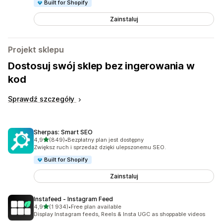
Built for Shopify
Zainstaluj
Projekt sklepu
Dostosuj swój sklep bez ingerowania w
kod
Sprawdź szczegóły
Sherpas: Smart SEO
na 5 gwiazdek
4,9
(849)
•
Bezpłatny plan jest dostępny
Łączna liczba recenzji: 849
Zwiększ ruch i sprzedaż dzięki ulepszonemu SEO.
Built for Shopify
Zainstaluj
Instafeed ‑ Instagram Feed
na 5 gwiazdek
4,9
(1 934)
•
Free plan available
Łączna liczba recenzji: 1934
Display Instagram feeds, Reels & Insta UGC as shoppable videos