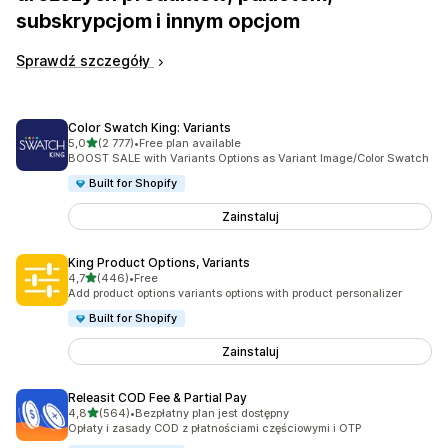
subskrypcjom i innym opcjom
Sprawdź szczegóły
Color Swatch King: Variants
na 5 gwiazdek
5,0
(2 777)
•
Free plan available
Łączna liczba recenzji: 2777
BOOST SALE with Variants Options as Variant Image/Color Swatch
Built for Shopify
Zainstaluj
King Product Options, Variants
na 5 gwiazdek
4,7
(446)
•
Free
Łączna liczba recenzji: 446
Add product options variants options with product personalizer
Built for Shopify
Zainstaluj
Releasit COD Fee & Partial Pay
na 5 gwiazdek
4,8
(564)
•
Bezpłatny plan jest dostępny
Łączna liczba recenzji: 564
Opłaty i zasady COD z płatnościami częściowymi i OTP