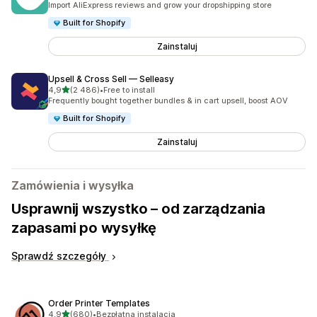
Import AliExpress reviews and grow your dropshipping store
Built for Shopify
Zainstaluj
Upsell & Cross Sell — Selleasy
na 5 gwiazdek
4,9
(2 486)
•
Free to install
Łączna liczba recenzji: 2486
Frequently bought together bundles & in cart upsell, boost AOV
Built for Shopify
Zainstaluj
Zamówienia i wysyłka
Usprawnij wszystko – od zarządzania
zapasami po wysyłkę
Sprawdź szczegóły
Order Printer Templates
na 5 gwiazdek
4,9
(680)
•
Bezpłatna instalacja