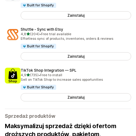
Built for Shopify
Zainstaluj
Shuttle ‑ Sync with Etsy
na 5 gwiazdek
4,8
(204)
•
Free trial available
Łączna liczba recenzji: 204
Effortless sync of products, inventories, orders & reviews
Built for Shopify
Zainstaluj
TikTok Shop Integration — SPL
na 5 gwiazdek
4,9
(735)
•
Free to install
Łączna liczba recenzji: 735
Sell on TikTok Shop to increase sales opportunities
Built for Shopify
Zainstaluj
Sprzedaż produktów
Maksymalizuj sprzedaż dzięki ofertom
droższych produktów, pakietom,