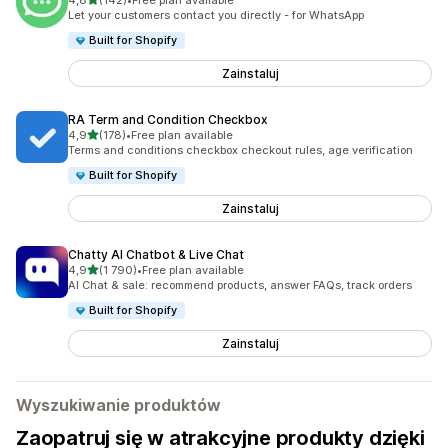
4,8
(142)
•
Free plan available
Łączna liczba recenzji: 142
Let your customers contact you directly - for WhatsApp
Built for Shopify
Zainstaluj
RA Term and Condition Checkbox
na 5 gwiazdek
4,9
(178)
•
Free plan available
Łączna liczba recenzji: 178
Terms and conditions checkbox checkout rules, age verification
Built for Shopify
Zainstaluj
Chatty AI Chatbot & Live Chat
na 5 gwiazdek
4,9
(1 790)
•
Free plan available
Łączna liczba recenzji: 1790
AI Chat & sale: recommend products, answer FAQs, track orders
Built for Shopify
Zainstaluj
Wyszukiwanie produktów
Zaopatruj się w atrakcyjne produkty dzięki