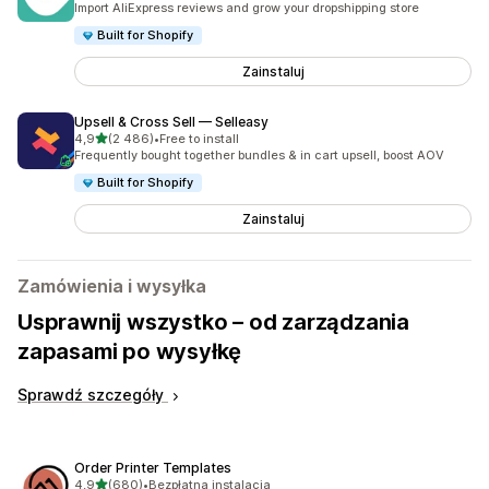
Import AliExpress reviews and grow your dropshipping store
Built for Shopify
Zainstaluj
Upsell & Cross Sell — Selleasy
na 5 gwiazdek
4,9
(2 486)
•
Free to install
Łączna liczba recenzji: 2486
Frequently bought together bundles & in cart upsell, boost AOV
Built for Shopify
Zainstaluj
Zamówienia i wysyłka
Usprawnij wszystko – od zarządzania
zapasami po wysyłkę
Sprawdź szczegóły
Order Printer Templates
na 5 gwiazdek
4,9
(680)
•
Bezpłatna instalacja