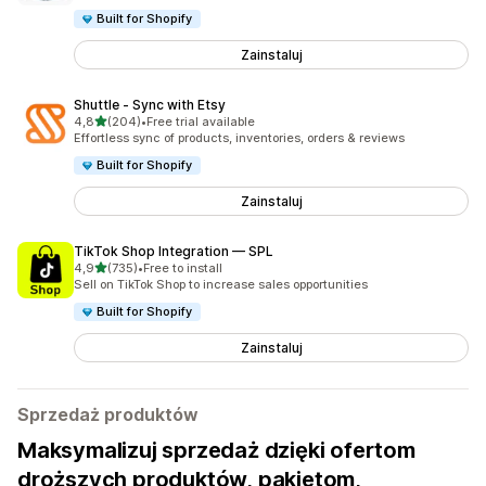
Built for Shopify
Zainstaluj
Shuttle ‑ Sync with Etsy
na 5 gwiazdek
4,8
(204)
•
Free trial available
Łączna liczba recenzji: 204
Effortless sync of products, inventories, orders & reviews
Built for Shopify
Zainstaluj
TikTok Shop Integration — SPL
na 5 gwiazdek
4,9
(735)
•
Free to install
Łączna liczba recenzji: 735
Sell on TikTok Shop to increase sales opportunities
Built for Shopify
Zainstaluj
Sprzedaż produktów
Maksymalizuj sprzedaż dzięki ofertom
droższych produktów, pakietom,