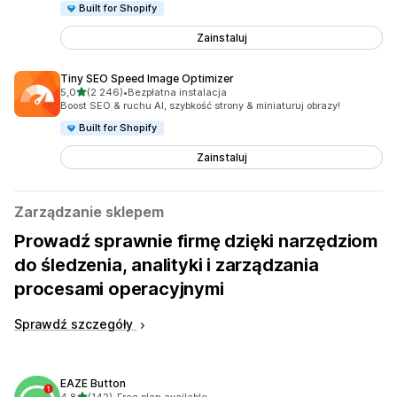
Built for Shopify
Zainstaluj
Tiny SEO Speed Image Optimizer
na 5 gwiazdek
5,0
(2 246)
•
Bezpłatna instalacja
Łączna liczba recenzji: 2246
Boost SEO & ruchu AI, szybkość strony & miniaturuj obrazy!
Built for Shopify
Zainstaluj
Zarządzanie sklepem
Prowadź sprawnie firmę dzięki narzędziom
do śledzenia, analityki i zarządzania
procesami operacyjnymi
Sprawdź szczegóły
EAZE Button
na 5 gwiazdek