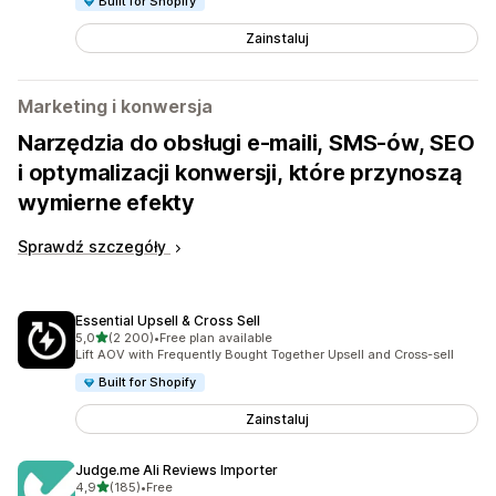
Built for Shopify
Zainstaluj
Marketing i konwersja
Narzędzia do obsługi e-maili, SMS-ów, SEO
i optymalizacji konwersji, które przynoszą
wymierne efekty
Sprawdź szczegóły
Essential Upsell & Cross Sell
na 5 gwiazdek
5,0
(2 200)
•
Free plan available
Łączna liczba recenzji: 2200
Lift AOV with Frequently Bought Together Upsell and Cross-sell
Built for Shopify
Zainstaluj
Judge.me Ali Reviews Importer
na 5 gwiazdek
4,9
(185)
•
Free
Łączna liczba recenzji: 185