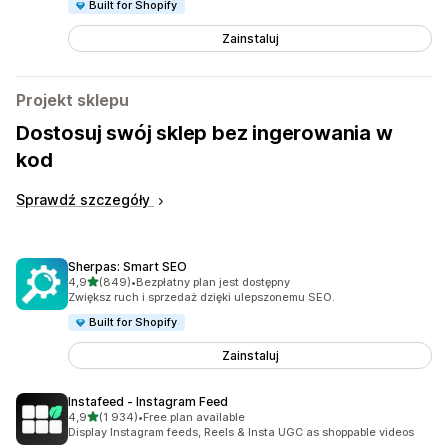
Built for Shopify
Zainstaluj
Projekt sklepu
Dostosuj swój sklep bez ingerowania w
kod
Sprawdź szczegóły
Sherpas: Smart SEO
na 5 gwiazdek
4,9
(849)
•
Bezpłatny plan jest dostępny
Łączna liczba recenzji: 849
Zwiększ ruch i sprzedaż dzięki ulepszonemu SEO.
Built for Shopify
Zainstaluj
Instafeed ‑ Instagram Feed
na 5 gwiazdek
4,9
(1 934)
•
Free plan available
Łączna liczba recenzji: 1934
Display Instagram feeds, Reels & Insta UGC as shoppable videos