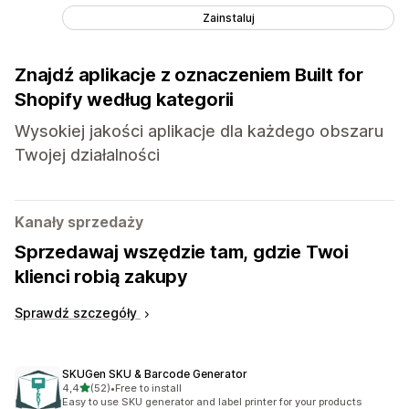
Zainstaluj
Znajdź aplikacje z oznaczeniem Built for
Shopify według kategorii
Wysokiej jakości aplikacje dla każdego obszaru
Twojej działalności
Kanały sprzedaży
Sprzedawaj wszędzie tam, gdzie Twoi
klienci robią zakupy
Sprawdź szczegóły
SKUGen SKU & Barcode Generator
na 5 gwiazdek
4,4
(52)
•
Free to install
Łączna liczba recenzji: 52
Easy to use SKU generator and label printer for your products