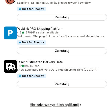
Łączna liczba recenzji: 680
Szablony PDF dla faktur, listów przewozowych i zwrotów.
Built for Shopify
Zainstaluj
Packlink PRO Shipping Platform
na 5 gwiazdek
4,8
(870)
•
Free plan available
Łączna liczba recenzji: 870
Multicarrier Shipping Solutions for eCommerce and Marketplaces
Built for Shopify
Zainstaluj
Essent Estimated Delivery Date
na 5 gwiazdek
5,0
(864)
•
Free
Łączna liczba recenzji: 864
Show Estimated Delivery Date Plus Shipping Time (EDD/ETA)
Built for Shopify
Zainstaluj
Historie wszystkich aplikacji