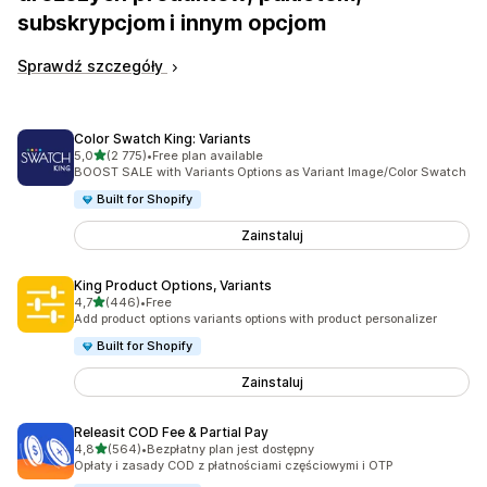
subskrypcjom i innym opcjom
Sprawdź szczegóły
Color Swatch King: Variants
na 5 gwiazdek
5,0
(2 775)
•
Free plan available
Łączna liczba recenzji: 2775
BOOST SALE with Variants Options as Variant Image/Color Swatch
Built for Shopify
Zainstaluj
King Product Options, Variants
na 5 gwiazdek
4,7
(446)
•
Free
Łączna liczba recenzji: 446
Add product options variants options with product personalizer
Built for Shopify
Zainstaluj
Releasit COD Fee & Partial Pay
na 5 gwiazdek
4,8
(564)
•
Bezpłatny plan jest dostępny
Łączna liczba recenzji: 564
Opłaty i zasady COD z płatnościami częściowymi i OTP