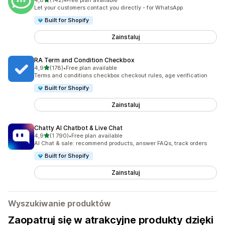
4,8
(142)
•
Free plan available
Łączna liczba recenzji: 142
Let your customers contact you directly - for WhatsApp
Built for Shopify
Zainstaluj
RA Term and Condition Checkbox
na 5 gwiazdek
4,9
(178)
•
Free plan available
Łączna liczba recenzji: 178
Terms and conditions checkbox checkout rules, age verification
Built for Shopify
Zainstaluj
Chatty AI Chatbot & Live Chat
na 5 gwiazdek
4,9
(1 790)
•
Free plan available
Łączna liczba recenzji: 1790
AI Chat & sale: recommend products, answer FAQs, track orders
Built for Shopify
Zainstaluj
Wyszukiwanie produktów
Zaopatruj się w atrakcyjne produkty dzięki