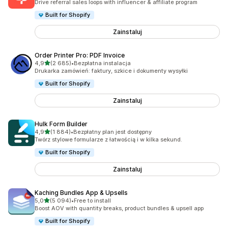
Drive referral sales loops with influencer & affiliate program
Built for Shopify
Zainstaluj
Order Printer Pro: PDF Invoice
na 5 gwiazdek
4,9
(2 685)
•
Bezpłatna instalacja
Łączna liczba recenzji: 2685
Drukarka zamówień: faktury, szkice i dokumenty wysyłki
Built for Shopify
Zainstaluj
Hulk Form Builder
na 5 gwiazdek
4,9
(1 884)
•
Bezpłatny plan jest dostępny
Łączna liczba recenzji: 1884
Twórz stylowe formularze z łatwością i w kilka sekund.
Built for Shopify
Zainstaluj
Kaching Bundles App & Upsells
na 5 gwiazdek
5,0
(5 094)
•
Free to install
Łączna liczba recenzji: 5094
Boost AOV with quantity breaks, product bundles & upsell app
Built for Shopify