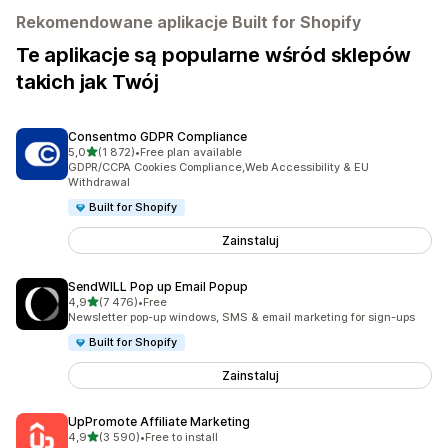
Rekomendowane aplikacje Built for Shopify
Te aplikacje są popularne wśród sklepów
takich jak Twój
Consentmo GDPR Compliance
na 5 gwiazdek
5,0
(1 872)
•
Free plan available
Łączna liczba recenzji: 1872
GDPR/CCPA Cookies Compliance,Web Accessibility & EU
Withdrawal
Built for Shopify
Zainstaluj
SendWILL Pop up Email Popup
na 5 gwiazdek
4,9
(7 476)
•
Free
Łączna liczba recenzji: 7476
Newsletter pop-up windows, SMS & email marketing for sign-ups
Built for Shopify
Zainstaluj
UpPromote Affiliate Marketing
na 5 gwiazdek
4,9
(3 590)
•
Free to install
Łączna liczba recenzji: 3590