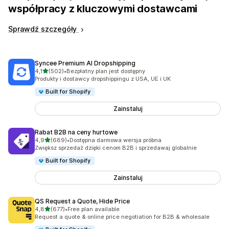
współpracy z kluczowymi dostawcami
Sprawdź szczegóły
Syncee Premium AI Dropshipping
na 5 gwiazdek
4,1
(502)
•
Bezpłatny plan jest dostępny
Łączna liczba recenzji: 502
Produkty i dostawcy dropshippingu z USA, UE i UK
Built for Shopify
Zainstaluj
Rabat B2B na ceny hurtowe
na 5 gwiazdek
4,9
(689)
•
Dostępna darmowa wersja próbna
Łączna liczba recenzji: 689
Zwiększ sprzedaż dzięki cenom B2B i sprzedawaj globalnie
Built for Shopify
Zainstaluj
QS Request a Quote, Hide Price
na 5 gwiazdek
4,8
(677)
•
Free plan available
Łączna liczba recenzji: 677
Request a quote & online price negotiation for B2B & wholesale