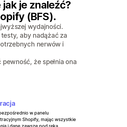
jak je znaleźć?
hopify (BFS).
ajwyższej wydajności.
 testy, aby nadążać za
potrzebnych nerwów i
ć pewność, że spełnia ona
racja
 bezpośrednio w panelu
tracyjnym Shopify, mając wszystkie
nia i dane zawsze pod ręką.