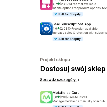
na 5 gwiazdek
4,7
(2 417)
•
Free trial available
Łączna liczba recenzji: 2417
Infinite options for product options, te
Built for Shopify
Seal Subscriptions App
na 5 gwiazdek
4,9
(2 934)
•
Free plan available
Łączna liczba recenzji: 2934
Increase sales & retention with subscr
Built for Shopify
Projekt sklepu
Dostosuj swój sklep
Sprawdź szczegóły
Metafields Guru
na 5 gwiazdek
5,0
(218)
•
Free to install
Łączna liczba recenzji: 218
Manage metafields manually or in bulk.