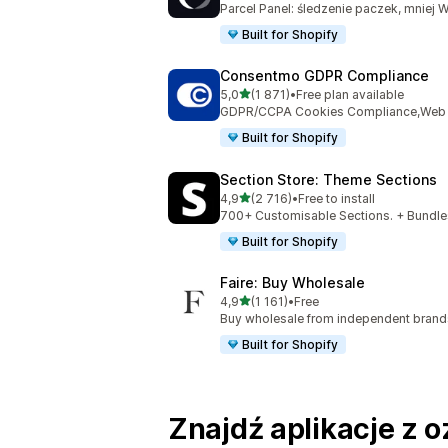
Parcel Panel: śledzenie paczek, mniej
Built for Shopify
Consentmo GDPR Compliance
na 5 gwiazdek
5,0
(1 871)
•
Free plan available
Łączna liczba recenzji: 1871
GDPR/CCPA Cookies Compliance,Web Ac
Built for Shopify
Section Store: Theme Sections
na 5 gwiazdek
4,9
(2 716)
•
Free to install
Łączna liczba recenzji: 2716
700+ Customisable Sections. + Bundles
Built for Shopify
Faire: Buy Wholesale
na 5 gwiazdek
4,9
(1 161)
•
Free
Łączna liczba recenzji: 1161
Buy wholesale from independent bran
Built for Shopify
Znajdź aplikacje z o