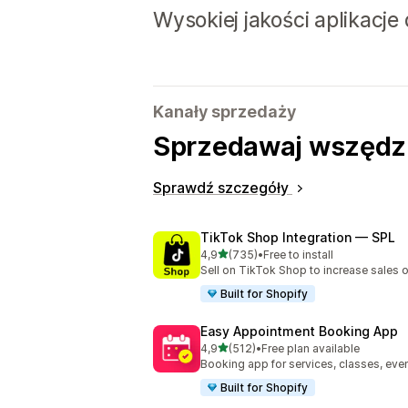
Wysokiej jakości aplikacje
Kanały sprzedaży
Sprzedawaj wszędzie
Sprawdź szczegóły
TikTok Shop Integration — SPL
na 5 gwiazdek
4,9
(735)
•
Free to install
Łączna liczba recenzji: 735
Sell on TikTok Shop to increase sales 
Built for Shopify
Easy Appointment Booking App
na 5 gwiazdek
4,9
(512)
•
Free plan available
Łączna liczba recenzji: 512
Booking app for services, classes, even
Built for Shopify