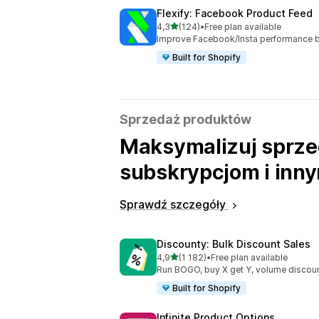
Flexify: Facebook Product Feed
na 5 gwiazdek
4,3
(124)
•
Free plan available
Łączna liczba recenzji: 124
Improve Facebook/Insta performance b
Built for Shopify
Sprzedaż produktów
Maksymalizuj sprze
subskrypcjom i inn
Sprawdź szczegóły
Discounty: Bulk Discount Sales
na 5 gwiazdek
4,9
(1 182)
•
Free plan available
Łączna liczba recenzji: 1182
Run BOGO, buy X get Y, volume discoun
Built for Shopify
Infinite Product Options