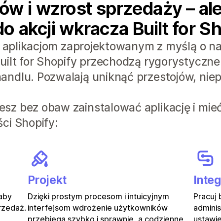
w i wzrost sprzedaży – ale 
do akcji wkracza Built for S
ki aplikacjom zaprojektowanym z myślą o n
uilt for Shopify przechodzą rygorystyczne
andlu. Pozwalają uniknąć przestojów, nie
sz bez obaw zainstalować aplikację i mie
ci Shopify:
Projekt
Integ
 aby
Dzięki prostym procesom i intuicyjnym
Pracuj
rzedaż.
interfejsom wdrożenie użytkowników
adminis
przebiega szybko i sprawnie, a codzienne
ustawie