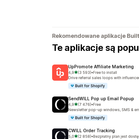
Rekomendowane aplikacje Built 
Te aplikacje są pop
UpPromote Affiliate Marketing
na 5 gwiazdek
4,9
(3 593)
•
Free to install
Łączna liczba recenzji: 3593
Drive referral sales loops with influence
Built for Shopify
SendWILL Pop up Email Popup
na 5 gwiazdek
4,9
(7 476)
•
Free
Łączna liczba recenzji: 7476
Newsletter pop-up windows, SMS & ema
Built for Shopify
CWILL Order Tracking
na 5 gwiazdek
5,0
(2 858)
•
Bezpłatny plan jest dost
Łączna liczba recenzji: 2858