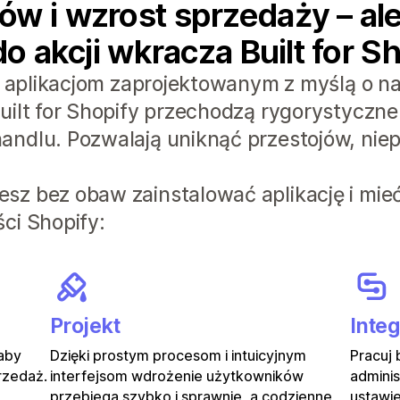
w i wzrost sprzedaży – ale 
do akcji wkracza Built for S
ki aplikacjom zaprojektowanym z myślą o n
uilt for Shopify przechodzą rygorystyczne
andlu. Pozwalają uniknąć przestojów, nie
sz bez obaw zainstalować aplikację i mie
ci Shopify:
Projekt
Integ
 aby
Dzięki prostym procesom i intuicyjnym
Pracuj
rzedaż.
interfejsom wdrożenie użytkowników
adminis
przebiega szybko i sprawnie, a codzienne
ustawie