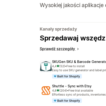
Wysokiej jakości aplikacje
Kanały sprzedaży
Sprzedawaj wszędzie
Sprawdź szczegóły
SKUGen SKU & Barcode Generat
na 5 gwiazdek
4,4
(52)
•
Free to install
Łączna liczba recenzji: 52
Easy to use SKU generator and label pri
Built for Shopify
Shuttle ‑ Sync with Etsy
na 5 gwiazdek
4,8
(204)
•
Free trial available
Łączna liczba recenzji: 204
Effortless sync of products, inventories
Built for Shopify