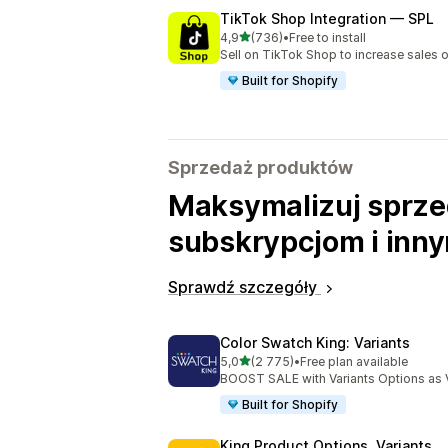
TikTok Shop Integration — SPL
na 5 gwiazdek
4,9
(736)
•
Free to install
Łączna liczba recenzji: 736
Sell on TikTok Shop to increase sales 
Built for Shopify
Sprzedaż produktów
Maksymalizuj sprze
subskrypcjom i inn
Sprawdź szczegóły
Color Swatch King: Variants
na 5 gwiazdek
5,0
(2 775)
•
Free plan available
Łączna liczba recenzji: 2775
BOOST SALE with Variants Options as 
Built for Shopify
King Product Options, Variants