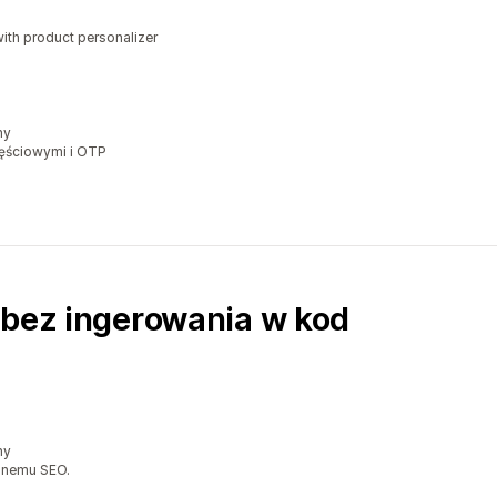
ith product personalizer
ny
zęściowymi i OTP
 bez ingerowania w kod
ny
zonemu SEO.