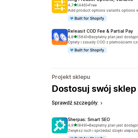
na 5 gwiazdek
4,7
(446)
•
Free
Łączna liczba recenzji: 446
Add product options variants options w
Built for Shopify
Releasit COD Fee & Partial Pay
na 5 gwiazdek
4,8
(564)
•
Bezpłatny plan jest dostęp
Łączna liczba recenzji: 564
Opłaty i zasady COD z płatnościami c
Built for Shopify
Projekt sklepu
Dostosuj swój sklep
Sprawdź szczegóły
Sherpas: Smart SEO
na 5 gwiazdek
4,9
(849)
•
Bezpłatny plan jest dostęp
Łączna liczba recenzji: 849
Zwiększ ruch i sprzedaż dzięki uleps