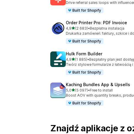
Drive referral sales loops with influence
Built for Shopify
Order Printer Pro: PDF Invoice
na 5 gwiazdek
4,9
(2 683)
•
Bezpłatna instalacja
Łączna liczba recenzji: 2683
Drukarka zamówień: faktury, szkice i 
Built for Shopify
Hulk Form Builder
na 5 gwiazdek
4,9
(1 885)
•
Bezpłatny plan jest dost
Łączna liczba recenzji: 1885
Twórz stylowe formularze z łatwością i
Built for Shopify
Kaching Bundles App & Upsells
na 5 gwiazdek
5,0
(5 097)
•
Free to install
Łączna liczba recenzji: 5097
Boost AOV with quantity breaks, produ
Built for Shopify
Znajdź aplikacje z o