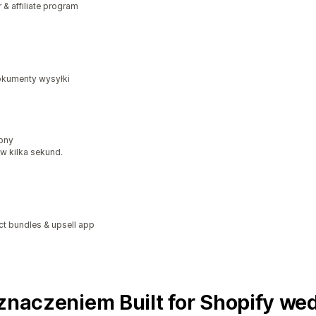
r & affiliate program
dokumenty wysyłki
ępny
 w kilka sekund.
ct bundles & upsell app
znaczeniem Built for Shopify wed