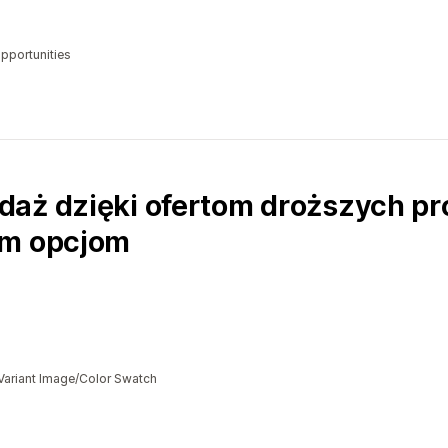
opportunities
daż dzięki ofertom droższych pr
ym opcjom
Variant Image/Color Swatch