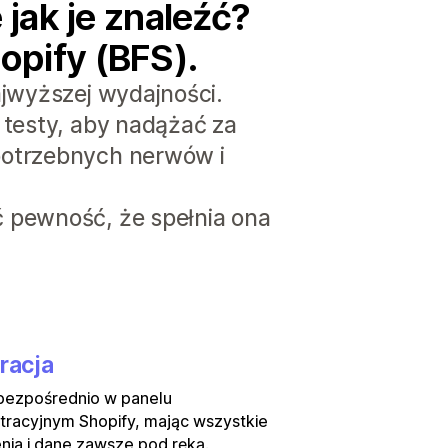
jak je znaleźć?
hopify (BFS).
ajwyższej wydajności.
 testy, aby nadążać za
potrzebnych nerwów i
ć pewność, że spełnia ona
racja
 bezpośrednio w panelu
tracyjnym Shopify, mając wszystkie
nia i dane zawsze pod ręką.