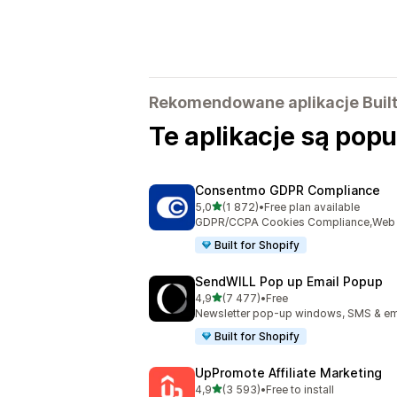
Rekomendowane aplikacje Built 
Te aplikacje są pop
Consentmo GDPR Compliance
na 5 gwiazdek
5,0
(1 872)
•
Free plan available
Łączna liczba recenzji: 1872
GDPR/CCPA Cookies Compliance,Web Ac
Built for Shopify
SendWILL Pop up Email Popup
na 5 gwiazdek
4,9
(7 477)
•
Free
Łączna liczba recenzji: 7477
Newsletter pop-up windows, SMS & ema
Built for Shopify
UpPromote Affiliate Marketing
na 5 gwiazdek
4,9
(3 593)
•
Free to install
Łączna liczba recenzji: 3593