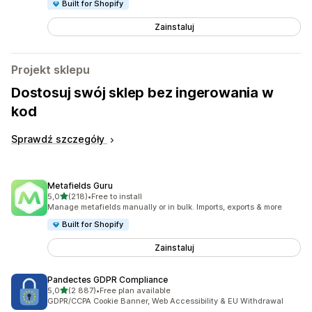
Built for Shopify
Zainstaluj
Projekt sklepu
Dostosuj swój sklep bez ingerowania w
kod
Sprawdź szczegóły
Metafields Guru
na 5 gwiazdek
5,0
(218)
•
Free to install
Łączna liczba recenzji: 218
Manage metafields manually or in bulk. Imports, exports & more
Built for Shopify
Zainstaluj
Pandectes GDPR Compliance
na 5 gwiazdek
5,0
(2 887)
•
Free plan available
Łączna liczba recenzji: 2887
GDPR/CCPA Cookie Banner, Web Accessibility & EU Withdrawal