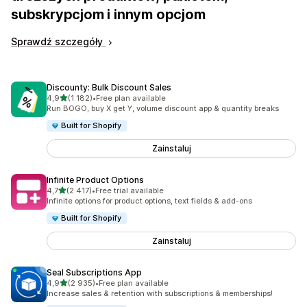
subskrypcjom i innym opcjom
Sprawdź szczegóły
Discounty: Bulk Discount Sales
na 5 gwiazdek
4,9
(1 182)
•
Free plan available
Łączna liczba recenzji: 1182
Run BOGO, buy X get Y, volume discount app & quantity breaks
Built for Shopify
Zainstaluj
Infinite Product Options
na 5 gwiazdek
4,7
(2 417)
•
Free trial available
Łączna liczba recenzji: 2417
Infinite options for product options, text fields & add-ons
Built for Shopify
Zainstaluj
Seal Subscriptions App
na 5 gwiazdek
4,9
(2 935)
•
Free plan available
Łączna liczba recenzji: 2935
Increase sales & retention with subscriptions & memberships!