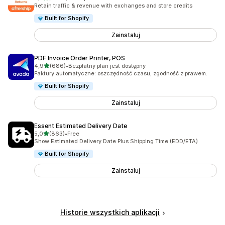
Łączna liczba recenzji: 1393
Retain traffic & revenue with exchanges and store credits
Built for Shopify
Zainstaluj
PDF Invoice Order Printer, POS
na 5 gwiazdek
4,9
(686)
•
Bezpłatny plan jest dostępny
Łączna liczba recenzji: 686
Faktury automatyczne: oszczędność czasu, zgodność z prawem.
Built for Shopify
Zainstaluj
Essent Estimated Delivery Date
na 5 gwiazdek
5,0
(863)
•
Free
Łączna liczba recenzji: 863
Show Estimated Delivery Date Plus Shipping Time (EDD/ETA)
Built for Shopify
Zainstaluj
Historie wszystkich aplikacji