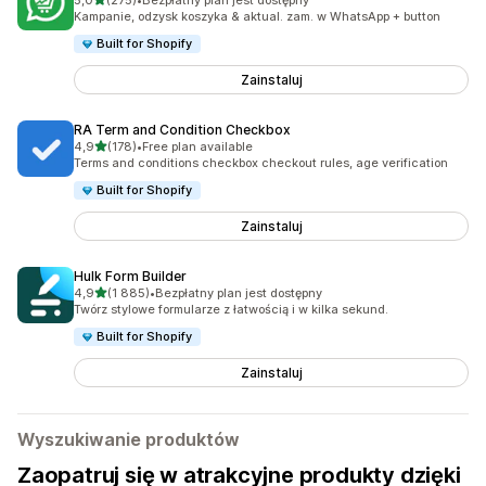
5,0
(275)
•
Bezpłatny plan jest dostępny
Łączna liczba recenzji: 275
Kampanie, odzysk koszyka & aktual. zam. w WhatsApp + button
Built for Shopify
Zainstaluj
RA Term and Condition Checkbox
na 5 gwiazdek
4,9
(178)
•
Free plan available
Łączna liczba recenzji: 178
Terms and conditions checkbox checkout rules, age verification
Built for Shopify
Zainstaluj
Hulk Form Builder
na 5 gwiazdek
4,9
(1 885)
•
Bezpłatny plan jest dostępny
Łączna liczba recenzji: 1885
Twórz stylowe formularze z łatwością i w kilka sekund.
Built for Shopify
Zainstaluj
Wyszukiwanie produktów
Zaopatruj się w atrakcyjne produkty dzięki