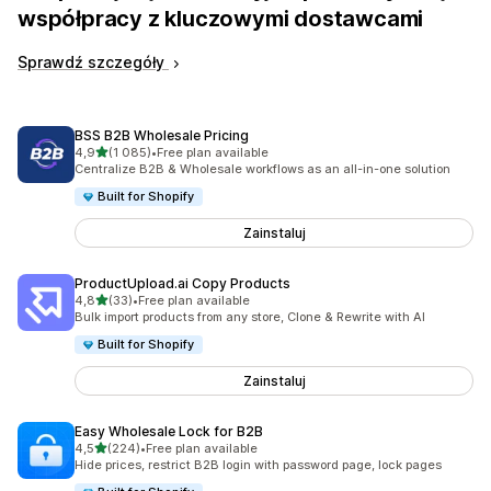
współpracy z kluczowymi dostawcami
Sprawdź szczegóły
BSS B2B Wholesale Pricing
na 5 gwiazdek
4,9
(1 085)
•
Free plan available
Łączna liczba recenzji: 1085
Centralize B2B & Wholesale workflows as an all-in-one solution
Built for Shopify
Zainstaluj
ProductUpload.ai Copy Products
na 5 gwiazdek
4,8
(33)
•
Free plan available
Łączna liczba recenzji: 33
Bulk import products from any store, Clone & Rewrite with AI
Built for Shopify
Zainstaluj
Easy Wholesale Lock for B2B
na 5 gwiazdek
4,5
(224)
•
Free plan available
Łączna liczba recenzji: 224
Hide prices, restrict B2B login with password page, lock pages