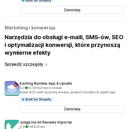
Built for Shopify
Zainstaluj
Marketing i konwersja
Narzędzia do obsługi e-maili, SMS-ów, SEO
i optymalizacji konwersji, które przynoszą
wymierne efekty
Sprawdź szczegóły
Kaching Bundles App & Upsells
na 5 gwiazdek
5,0
(5 091)
•
Free to install
Łączna liczba recenzji: 5091
Boost AOV with quantity breaks, product bundles & upsell app
Built for Shopify
Zainstaluj
Judge.me Ali Reviews Importer
na 5 gwiazdek
4,9
(183)
•
Free
Łączna liczba recenzji: 183