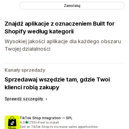
Zainstaluj
Znajdź aplikacje z oznaczeniem Built for
Shopify według kategorii
Wysokiej jakości aplikacje dla każdego obszaru
Twojej działalności
Kanały sprzedaży
Sprzedawaj wszędzie tam, gdzie Twoi
klienci robią zakupy
Sprawdź szczegóły
TikTok Shop Integration — SPL
na 5 gwiazdek
4,9
(735)
•
Free to install
Łączna liczba recenzji: 735
Sell on TikTok Shop to increase sales opportunities