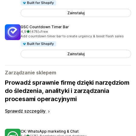
Built for Shopify
Zainstaluj
GSC Countdown Timer Bar
na 5 gwiazdek
4,9
(478)
•
Free
Łączna liczba recenzji: 478
Add countdown timer bar to create urgency & boost flash sales
Built for Shopify
Zainstaluj
Zarządzanie sklepem
Prowadź sprawnie firmę dzięki narzędziom
do śledzenia, analityki i zarządzania
procesami operacyjnymi
Sprawdź szczegóły
CK: WhatsApp marketing & Chat
na 5 gwiazdek