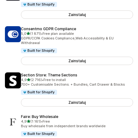
Built for Shopify
Zainstaluj
Consentmo GDPR Compliance
na 5 gwiazdek
5,0
(1 871)
•
Free plan available
Łączna liczba recenzji: 1871
GDPR/CCPA Cookies Compliance,Web Accessibility & EU
Withdrawal
Built for Shopify
Zainstaluj
Section Store: Theme Sections
na 5 gwiazdek
4,9
(2 716)
•
Free to install
Łączna liczba recenzji: 2716
700+ Customisable Sections. + Bundles, Cart Drawer & Blocks
Built for Shopify
Zainstaluj
Faire: Buy Wholesale
na 5 gwiazdek
4,9
(1 161)
•
Free
Łączna liczba recenzji: 1161
Buy wholesale from independent brands worldwide
Built for Shopify