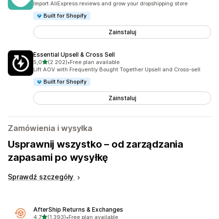
Import AliExpress reviews and grow your dropshipping store
Built for Shopify
Zainstaluj
Essential Upsell & Cross Sell
na 5 gwiazdek
5,0
(2 202)
•
Free plan available
Łączna liczba recenzji: 2202
Lift AOV with Frequently Bought Together Upsell and Cross-sell
Built for Shopify
Zainstaluj
Zamówienia i wysyłka
Usprawnij wszystko – od zarządzania
zapasami po wysyłkę
Sprawdź szczegóły
AfterShip Returns & Exchanges
na 5 gwiazdek
4,7
(1 393)
•
Free plan available