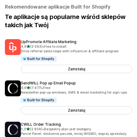
Rekomendowane aplikacje Built for Shopify
Te aplikacje są popularne wśród sklepów
takich jak Twój
UpPromote Affiliate Marketing
na 5 gwiazdek
4,9
(3 593)
•
Free to install
Łączna liczba recenzji: 3593
Drive referral sales loops with influencer & affiliate program
Built for Shopify
Zainstaluj
SendWILL Pop up Email Popup
na 5 gwiazdek
4,9
(7 477)
•
Free
Łączna liczba recenzji: 7477
Newsletter pop-up windows, SMS & email marketing for sign-ups
Built for Shopify
Zainstaluj
CWILL Order Tracking
na 5 gwiazdek
5,0
(2 858)
•
Bezpłatny plan jest dostępny
Łączna liczba recenzji: 2858
Parcel Panel: śledzenie paczek, mniej WISMO, więcej sprzedaży