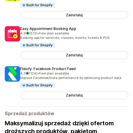
Built for Shopify
Zainstaluj
Easy Appointment Booking App
na 5 gwiazdek
4,9
(512)
•
Free plan available
Łączna liczba recenzji: 512
Booking app for services, classes, events, tickets & POS
Built for Shopify
Zainstaluj
Flexify: Facebook Product Feed
na 5 gwiazdek
4,3
(124)
•
Free plan available
Łączna liczba recenzji: 124
Improve Facebook/Insta performance by optimizing product data
Built for Shopify
Zainstaluj
Sprzedaż produktów
Maksymalizuj sprzedaż dzięki ofertom
droższych produktów, pakietom,