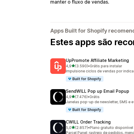
manter o fluxo de vendas.
Apps Built for Shopify recome
Estes apps são reco
UpPromote Affiliate Marketing
de 5 estrelas
4,9
(3.590)
•
Grátis para instalar
3590 avaliações ao todo
Impulsione ciclos de vendas por indica
Built for Shopify
SendWILL Pop up Email Popup
de 5 estrelas
4,9
(7.476)
•
Grátis
7476 avaliações ao todo
Janelas pop-up de newsletter, SMS e e
Built for Shopify
CWILL Order Tracking
de 5 estrelas
5,0
(2.857)
•
Plano gratuito disponível
2857 avaliações ao todo
Parcel Panel: rastreio de pedidos, m