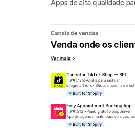
Apps de alta qualidade pa
Canais de vendas
Venda onde os clie
Ver mais
Conector TikTok Shop — SPL
de 5 estrelas
4,9
(735)
•
Grátis para instalar
735 avaliações ao todo
Integre a TikTok Shop, sincronize o es
Built for Shopify
Easy Appointment Booking App
de 5 estrelas
4,9
(512)
•
Plano gratuito disponível
512 avaliações ao todo
App de agendamento para serviços, au
Built for Shopify