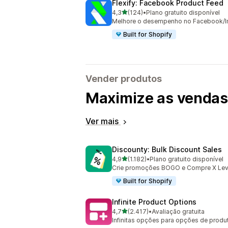
Flexify: Facebook Product Feed
de 5 estrelas
4,3
(124)
•
Plano gratuito disponível
124 avaliações ao todo
Melhore o desempenho no Facebook/In
Built for Shopify
Vender produtos
Maximize as vendas 
Ver mais
Discounty: Bulk Discount Sales
de 5 estrelas
4,9
(1.182)
•
Plano gratuito disponível
1182 avaliações ao todo
Crie promoções BOGO e Compre X Leve
Built for Shopify
Infinite Product Options
de 5 estrelas
4,7
(2.417)
•
Avaliação gratuita
2417 avaliações ao todo
Infinitas opções para opções de prod