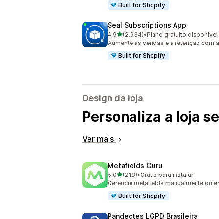
Built for Shopify
Seal Subscriptions App
de 5 estrelas
4,9
(2.934)
•
Plano gratuito disponível
2934 avaliações ao todo
Aumente as vendas e a retenção com a
Built for Shopify
Design da loja
Personaliza a loja 
Ver mais
Metafields Guru
de 5 estrelas
5,0
(218)
•
Grátis para instalar
218 avaliações ao todo
Gerencie metafields manualmente ou e
Built for Shopify
Pandectes LGPD Brasileira