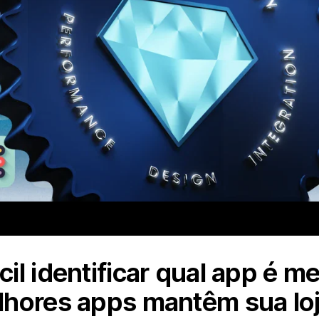
il identificar qual app é m
hores apps mantêm sua loj