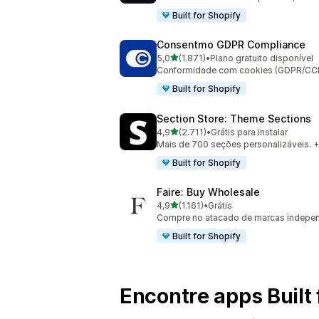
Built for Shopify
Consentmo GDPR Compliance
de 5 estrelas
5,0
(1.871)
•
Plano gratuito disponível
1871 avaliações ao todo
Conformidade com cookies (GDPR/CCPA)
Built for Shopify
Section Store: Theme Sections
de 5 estrelas
4,9
(2.711)
•
Grátis para instalar
2711 avaliações ao todo
Mais de 700 seções personalizáveis. +
Built for Shopify
Faire: Buy Wholesale
de 5 estrelas
4,9
(1.161)
•
Grátis
1161 avaliações ao todo
Compre no atacado de marcas indepe
Built for Shopify
Encontre apps Built 