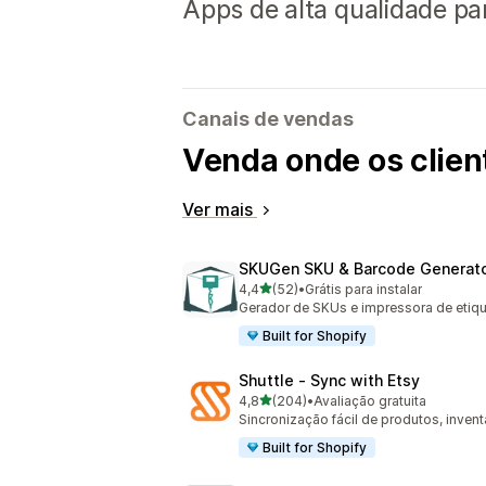
Apps de alta qualidade pa
Canais de vendas
Venda onde os clie
Ver mais
SKUGen SKU & Barcode Generat
de 5 estrelas
4,4
(52)
•
Grátis para instalar
52 avaliações ao todo
Gerador de SKUs e impressora de etiqu
Built for Shopify
Shuttle ‑ Sync with Etsy
de 5 estrelas
4,8
(204)
•
Avaliação gratuita
204 avaliações ao todo
Sincronização fácil de produtos, inven
Built for Shopify