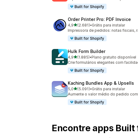
Built for Shopify
Order Printer Pro: PDF Invoice
de 5 estrelas
4,9
(2.681)
•
Grátis para instalar
2681 avaliações ao todo
Impressora de pedidos: notas fiscais, 
Built for Shopify
Hulk Form Builder
de 5 estrelas
4,9
(1.885)
•
Plano gratuito disponível
1885 avaliações ao todo
Crie formulários elegantes com facili
Built for Shopify
Kaching Bundles App & Upsells
de 5 estrelas
5,0
(5.091)
•
Grátis para instalar
5091 avaliações ao todo
Aumente o valor médio do pedido com 
Built for Shopify
Encontre apps Built 