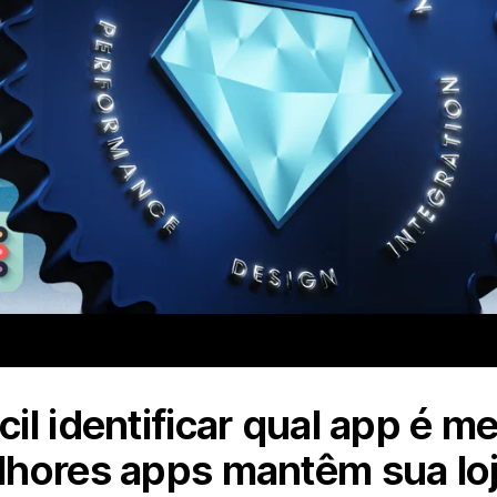
il identificar qual app é m
hores apps mantêm sua loj