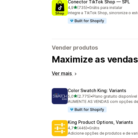
Conector TikTok Shop — SPL
de 5 estrelas
4,9
(735)
•
Grátis para instalar
735 avaliações ao todo
Integre a TikTok Shop, sincronize o es
Built for Shopify
Vender produtos
Maximize as vendas 
Ver mais
Color Swatch King: Variants
de 5 estrelas
5,0
(2.775)
•
Plano gratuito disponível
2775 avaliações ao todo
AUMENTE AS VENDAS com opções de va
Built for Shopify
King Product Options, Variants
de 5 estrelas
4,7
(446)
•
Grátis
446 avaliações ao todo
Adicione opções de produtos e de var