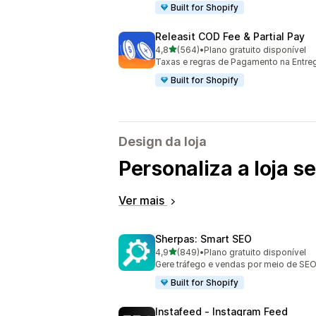
Built for Shopify
Releasit COD Fee & Partial Pay
de 5 estrelas
4,8
(564)
•
Plano gratuito disponível
564 avaliações ao todo
Taxas e regras de Pagamento na Entr
Built for Shopify
Design da loja
Personaliza a loja 
Ver mais
Sherpas: Smart SEO
de 5 estrelas
4,9
(849)
•
Plano gratuito disponível
849 avaliações ao todo
Gere tráfego e vendas por meio de SEO
Built for Shopify
Instafeed ‑ Instagram Feed