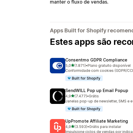
manter o fluxo de vendas.
Apps Built for Shopify recome
Estes apps são reco
Consentmo GDPR Compliance
de 5 estrelas
5,0
(1.871)
•
Plano gratuito disponível
1871 avaliações ao todo
Conformidade com cookies (GDPR/CCPA)
Built for Shopify
SendWILL Pop up Email Popup
de 5 estrelas
4,9
(7.477)
•
Grátis
7477 avaliações ao todo
Janelas pop-up de newsletter, SMS e e
Built for Shopify
UpPromote Affiliate Marketing
de 5 estrelas
4,9
(3.593)
•
Grátis para instalar
3593 avaliações ao todo
Impulsione ciclos de vendas por indica