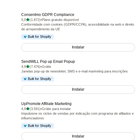
Consentmo GDPR Compliance
de 5 estrelas
5,0
(1.872)
•
Plano gratuito disponível
1872 avaliações ao todo
Conformidade com cookies (GDPR/CCPA), acessibilidade na web e direito
de arrependimento da UE
Built for Shopify
Instalar
SendWILL Pop up Email Popup
de 5 estrelas
4,9
(7.476)
•
Grátis
7476 avaliações ao todo
Janelas pop-up de newsletter, SMS e e-mail marketing para inscrições
Built for Shopify
Instalar
UpPromote Affiliate Marketing
de 5 estrelas
4,9
(3.591)
•
Grátis para instalar
3591 avaliações ao todo
Impulsione os ciclos de vendas por indicação com programa de afiliados e
influenciadores
Built for Shopify
Instalar