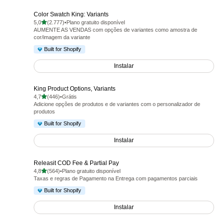
Color Swatch King: Variants
de 5 estrelas
5,0
(2.777)
•
Plano gratuito disponível
2777 avaliações ao todo
AUMENTE AS VENDAS com opções de variantes como amostra de
cor/imagem da variante
Built for Shopify
Instalar
King Product Options, Variants
de 5 estrelas
4,7
(446)
•
Grátis
446 avaliações ao todo
Adicione opções de produtos e de variantes com o personalizador de
produtos
Built for Shopify
Instalar
Releasit COD Fee & Partial Pay
de 5 estrelas
4,8
(564)
•
Plano gratuito disponível
564 avaliações ao todo
Taxas e regras de Pagamento na Entrega com pagamentos parciais
Built for Shopify
Instalar