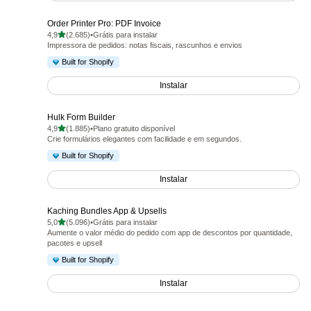
Order Printer Pro: PDF Invoice
de 5 estrelas
4,9
(2.685)
•
Grátis para instalar
2685 avaliações ao todo
Impressora de pedidos: notas fiscais, rascunhos e envios
Built for Shopify
Instalar
Hulk Form Builder
de 5 estrelas
4,9
(1.885)
•
Plano gratuito disponível
1885 avaliações ao todo
Crie formulários elegantes com facilidade e em segundos.
Built for Shopify
Instalar
Kaching Bundles App & Upsells
de 5 estrelas
5,0
(5.096)
•
Grátis para instalar
5096 avaliações ao todo
Aumente o valor médio do pedido com app de descontos por quantidade,
pacotes e upsell
Built for Shopify
Instalar