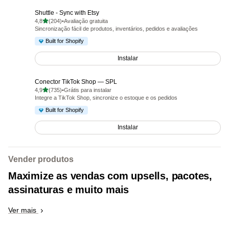
Shuttle ‑ Sync with Etsy
de 5 estrelas
4,8
(204)
•
Avaliação gratuita
204 avaliações ao todo
Sincronização fácil de produtos, inventários, pedidos e avaliações
Built for Shopify
Instalar
Conector TikTok Shop — SPL
de 5 estrelas
4,9
(735)
•
Grátis para instalar
735 avaliações ao todo
Integre a TikTok Shop, sincronize o estoque e os pedidos
Built for Shopify
Instalar
Vender produtos
Maximize as vendas com upsells, pacotes,
assinaturas e muito mais
Ver mais