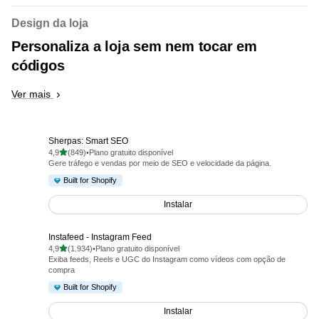
Design da loja
Personaliza a loja sem nem tocar em
códigos
Ver mais
Sherpas: Smart SEO
de 5 estrelas
4,9
(849)
•
Plano gratuito disponível
849 avaliações ao todo
Gere tráfego e vendas por meio de SEO e velocidade da página.
Built for Shopify
Instalar
Instafeed ‑ Instagram Feed
de 5 estrelas
4,9
(1.934)
•
Plano gratuito disponível
1934 avaliações ao todo
Exiba feeds, Reels e UGC do Instagram como vídeos com opção de
compra
Built for Shopify
Instalar