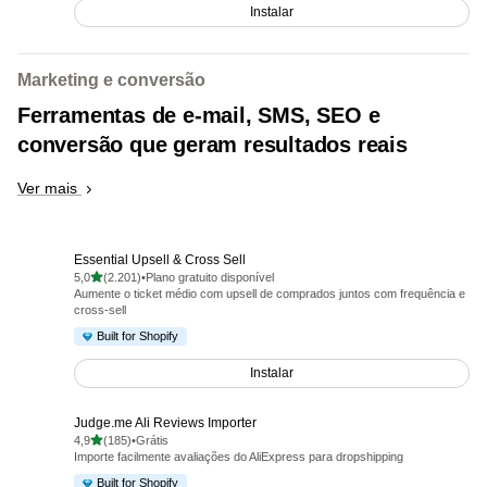
Instalar
Marketing e conversão
Ferramentas de e-mail, SMS, SEO e
conversão que geram resultados reais
Ver mais
Essential Upsell & Cross Sell
de 5 estrelas
5,0
(2.201)
•
Plano gratuito disponível
2201 avaliações ao todo
Aumente o ticket médio com upsell de comprados juntos com frequência e
cross-sell
Built for Shopify
Instalar
Judge.me Ali Reviews Importer
de 5 estrelas
4,9
(185)
•
Grátis
185 avaliações ao todo
Importe facilmente avaliações do AliExpress para dropshipping
Built for Shopify