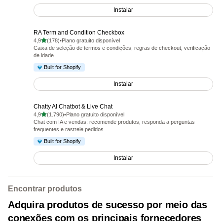
Instalar
RA Term and Condition Checkbox
de 5 estrelas
4,9
(178)
•
Plano gratuito disponível
178 avaliações ao todo
Caixa de seleção de termos e condições, regras de checkout, verificação
de idade
Built for Shopify
Instalar
Chatty AI Chatbot & Live Chat
de 5 estrelas
4,9
(1.790)
•
Plano gratuito disponível
1790 avaliações ao todo
Chat com IA e vendas: recomende produtos, responda a perguntas
frequentes e rastreie pedidos
Built for Shopify
Instalar
Encontrar produtos
Adquira produtos de sucesso por meio das
conexões com os principais fornecedores