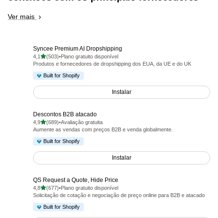
Ver mais
Syncee Premium AI Dropshipping
de 5 estrelas
4,1
(503)
•
Plano gratuito disponível
503 avaliações ao todo
Produtos e fornecedores de dropshipping dos EUA, da UE e do UK
Built for Shopify
Instalar
Descontos B2B atacado
de 5 estrelas
4,9
(689)
•
Avaliação gratuita
689 avaliações ao todo
Aumente as vendas com preços B2B e venda globalmente.
Built for Shopify
Instalar
QS Request a Quote, Hide Price
de 5 estrelas
4,8
(677)
•
Plano gratuito disponível
677 avaliações ao todo
Solicitação de cotação e negociação de preço online para B2B e atacado
Built for Shopify