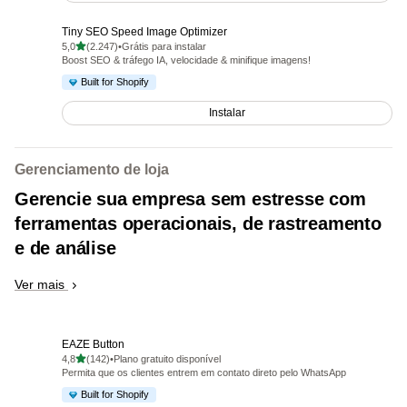
Tiny SEO Speed Image Optimizer
de 5 estrelas
5,0
(2.247)
•
Grátis para instalar
2247 avaliações ao todo
Boost SEO & tráfego IA, velocidade & minifique imagens!
Built for Shopify
Instalar
Gerenciamento de loja
Gerencie sua empresa sem estresse com
ferramentas operacionais, de rastreamento
e de análise
Ver mais
EAZE Button
de 5 estrelas
4,8
(142)
•
Plano gratuito disponível
142 avaliações ao todo
Permita que os clientes entrem em contato direto pelo WhatsApp
Built for Shopify