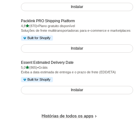
Instalar
Packlink PRO Shipping Platform
de 5 estrelas
4,8
(870)
•
Plano gratuito disponível
870 avaliações ao todo
Soluções de frete multitransportadoras para e-commerce e marketplaces
Built for Shopify
Instalar
Essent Estimated Delivery Date
de 5 estrelas
5,0
(865)
•
Grátis
865 avaliações ao todo
Exiba a data estimada de entrega e o prazo de frete (EDD/ETA)
Built for Shopify
Instalar
Histórias de todos os apps