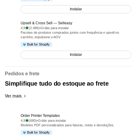
Instalar
Upsell & Cross Sell — Selleasy
de 5 estrelas
4,9
(2.486)
•
Grátis para instalar
2486 avaliações ao todo
Pacotes de produtos comprados juntos com frequência e upsell no
carrinho, impulsione o AOV
Built for Shopify
Instalar
Pedidos e frete
Simplifique tudo do estoque ao frete
Ver mais
Order Printer Templates
de 5 estrelas
4,9
(680)
•
Grátis para instalar
680 avaliações ao todo
Modelos PDF personalizados para faturas, notas e devoluções.
Built for Shopify