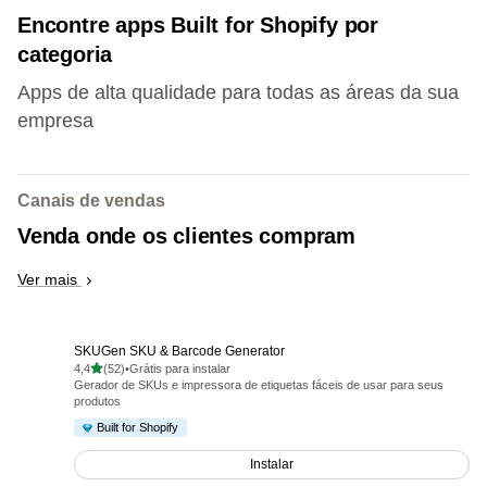
Encontre apps Built for Shopify por
categoria
Apps de alta qualidade para todas as áreas da sua
empresa
Canais de vendas
Venda onde os clientes compram
Ver mais
SKUGen SKU & Barcode Generator
de 5 estrelas
4,4
(52)
•
Grátis para instalar
52 avaliações ao todo
Gerador de SKUs e impressora de etiquetas fáceis de usar para seus
produtos
Built for Shopify
Instalar