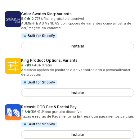
Color Swatch King: Variants
de 5 estrelas
5,0
(2.775)
•
Plano gratuito disponível
2775 avaliações ao todo
AUMENTE AS VENDAS com opções de variantes como amostra de
cor/imagem da variante
Built for Shopify
Instalar
King Product Options, Variants
de 5 estrelas
4,7
(446)
•
Grátis
446 avaliações ao todo
Adicione opções de produtos e de variantes com o personalizador
de produtos
Built for Shopify
Instalar
Releasit COD Fee & Partial Pay
de 5 estrelas
4,8
(564)
•
Plano gratuito disponível
564 avaliações ao todo
Taxas e regras de Pagamento na Entrega com pagamentos parciais
Built for Shopify
Instalar