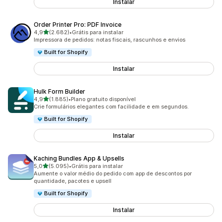
Instalar
Order Printer Pro: PDF Invoice
de 5 estrelas
4,9
(2.682)
•
Grátis para instalar
2682 avaliações ao todo
Impressora de pedidos: notas fiscais, rascunhos e envios
Built for Shopify
Instalar
Hulk Form Builder
de 5 estrelas
4,9
(1.885)
•
Plano gratuito disponível
1885 avaliações ao todo
Crie formulários elegantes com facilidade e em segundos.
Built for Shopify
Instalar
Kaching Bundles App & Upsells
de 5 estrelas
5,0
(5.095)
•
Grátis para instalar
5095 avaliações ao todo
Aumente o valor médio do pedido com app de descontos por
quantidade, pacotes e upsell
Built for Shopify
Instalar