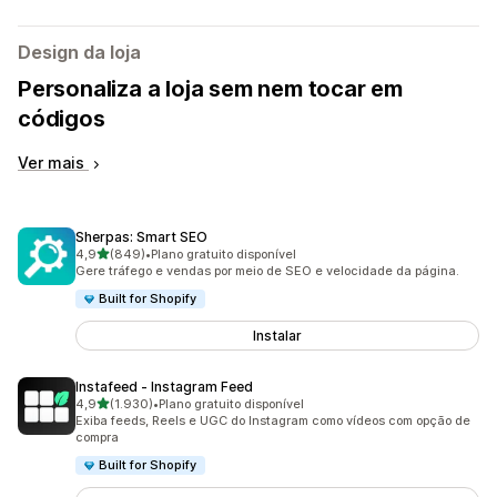
Design da loja
Personaliza a loja sem nem tocar em
códigos
Ver mais
Sherpas: Smart SEO
de 5 estrelas
4,9
(849)
•
Plano gratuito disponível
849 avaliações ao todo
Gere tráfego e vendas por meio de SEO e velocidade da página.
Built for Shopify
Instalar
Instafeed ‑ Instagram Feed
de 5 estrelas
4,9
(1.930)
•
Plano gratuito disponível
1930 avaliações ao todo
Exiba feeds, Reels e UGC do Instagram como vídeos com opção de
compra
Built for Shopify