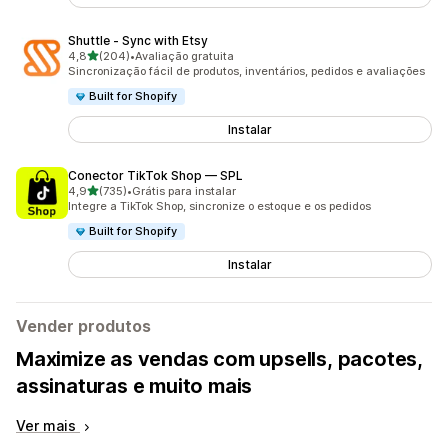
Shuttle ‑ Sync with Etsy
de 5 estrelas
4,8
(204)
•
Avaliação gratuita
204 avaliações ao todo
Sincronização fácil de produtos, inventários, pedidos e avaliações
Built for Shopify
Instalar
Conector TikTok Shop — SPL
de 5 estrelas
4,9
(735)
•
Grátis para instalar
735 avaliações ao todo
Integre a TikTok Shop, sincronize o estoque e os pedidos
Built for Shopify
Instalar
Vender produtos
Maximize as vendas com upsells, pacotes,
assinaturas e muito mais
Ver mais