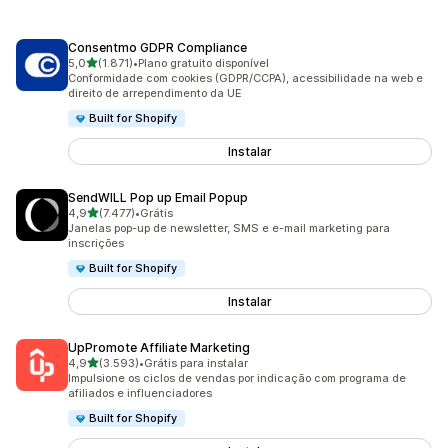
Consentmo GDPR Compliance
de 5 estrelas
5,0
(1.871)
•
Plano gratuito disponível
1871 avaliações ao todo
Conformidade com cookies (GDPR/CCPA), acessibilidade na web e
direito de arrependimento da UE
Built for Shopify
Instalar
SendWILL Pop up Email Popup
de 5 estrelas
4,9
(7.477)
•
Grátis
7477 avaliações ao todo
Janelas pop-up de newsletter, SMS e e-mail marketing para
inscrições
Built for Shopify
Instalar
UpPromote Affiliate Marketing
de 5 estrelas
4,9
(3.593)
•
Grátis para instalar
3593 avaliações ao todo
Impulsione os ciclos de vendas por indicação com programa de
afiliados e influenciadores
Built for Shopify