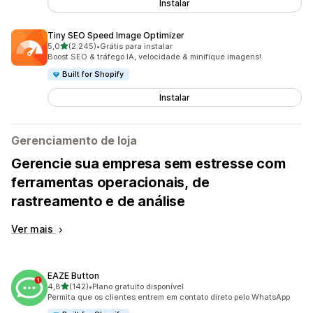
Instalar
Tiny SEO Speed Image Optimizer
de 5 estrelas
5,0
(2.245)
•
Grátis para instalar
2245 avaliações ao todo
Boost SEO & tráfego IA, velocidade & minifique imagens!
Built for Shopify
Instalar
Gerenciamento de loja
Gerencie sua empresa sem estresse com
ferramentas operacionais, de
rastreamento e de análise
Ver mais
EAZE Button
de 5 estrelas
4,8
(142)
•
Plano gratuito disponível
142 avaliações ao todo
Permita que os clientes entrem em contato direto pelo WhatsApp