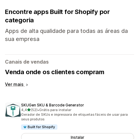
Encontre apps Built for Shopify por
categoria
Apps de alta qualidade para todas as áreas da
sua empresa
Canais de vendas
Venda onde os clientes compram
Ver mais
SKUGen SKU & Barcode Generator
de 5 estrelas
4,4
(52)
•
Grátis para instalar
52 avaliações ao todo
Gerador de SKUs e impressora de etiquetas fáceis de usar para
seus produtos
Built for Shopify
Instalar