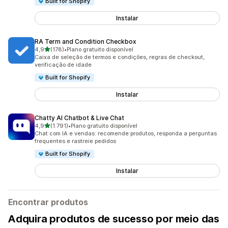
Built for Shopify
Instalar
RA Term and Condition Checkbox
de 5 estrelas
4,9
(178)
•
Plano gratuito disponível
178 avaliações ao todo
Caixa de seleção de termos e condições, regras de checkout,
verificação de idade
Built for Shopify
Instalar
Chatty AI Chatbot & Live Chat
de 5 estrelas
4,9
(1.791)
•
Plano gratuito disponível
1791 avaliações ao todo
Chat com IA e vendas: recomende produtos, responda a perguntas
frequentes e rastreie pedidos
Built for Shopify
Instalar
Encontrar produtos
Adquira produtos de sucesso por meio das