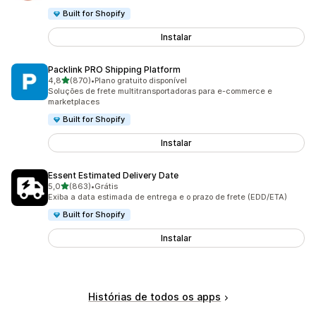
Built for Shopify
Instalar
Packlink PRO Shipping Platform
de 5 estrelas
4,8
(870)
•
Plano gratuito disponível
870 avaliações ao todo
Soluções de frete multitransportadoras para e-commerce e
marketplaces
Built for Shopify
Instalar
Essent Estimated Delivery Date
de 5 estrelas
5,0
(863)
•
Grátis
863 avaliações ao todo
Exiba a data estimada de entrega e o prazo de frete (EDD/ETA)
Built for Shopify
Instalar
Histórias de todos os apps