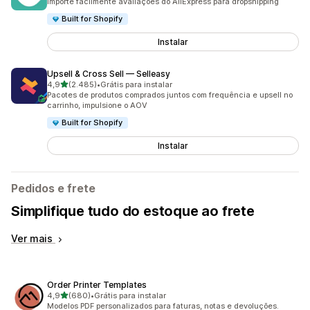
Importe facilmente avaliações do AliExpress para dropshipping
Built for Shopify
Instalar
Upsell & Cross Sell — Selleasy
de 5 estrelas
4,9
(2.485)
•
Grátis para instalar
2485 avaliações ao todo
Pacotes de produtos comprados juntos com frequência e upsell no
carrinho, impulsione o AOV
Built for Shopify
Instalar
Pedidos e frete
Simplifique tudo do estoque ao frete
Ver mais
Order Printer Templates
de 5 estrelas
4,9
(680)
•
Grátis para instalar
680 avaliações ao todo
Modelos PDF personalizados para faturas, notas e devoluções.