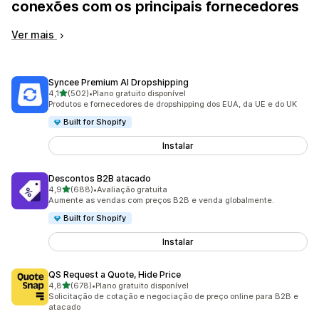
conexões com os principais fornecedores
Ver mais
Syncee Premium AI Dropshipping
de 5 estrelas
4,1
(502)
•
Plano gratuito disponível
502 avaliações ao todo
Produtos e fornecedores de dropshipping dos EUA, da UE e do UK
Built for Shopify
Instalar
Descontos B2B atacado
de 5 estrelas
4,9
(688)
•
Avaliação gratuita
688 avaliações ao todo
Aumente as vendas com preços B2B e venda globalmente.
Built for Shopify
Instalar
QS Request a Quote, Hide Price
de 5 estrelas
4,8
(678)
•
Plano gratuito disponível
678 avaliações ao todo
Solicitação de cotação e negociação de preço online para B2B e
atacado