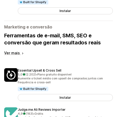
Built for Shopify
Instalar
Marketing e conversão
Ferramentas de e-mail, SMS, SEO e
conversão que geram resultados reais
Ver mais
Essential Upsell & Cross Sell
de 5 estrelas
5,0
(2.202)
•
Plano gratuito disponível
2202 avaliações ao todo
Aumente o ticket médio com upsell de comprados juntos com
frequência e cross-sell
Built for Shopify
Instalar
Judge.me Ali Reviews Importer
de 5 estrelas
4,9
(183)
•
Grátis
183 avaliações ao todo