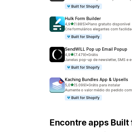
Built for Shopify
Hulk Form Builder
de 5 estrelas
4,9
(1.885)
•
Plano gratuito disponível
1885 avaliações ao todo
Crie formulários elegantes com facili
Built for Shopify
SendWILL Pop up Email Popup
de 5 estrelas
4,9
(7.479)
•
Grátis
7479 avaliações ao todo
Janelas pop-up de newsletter, SMS e e
Built for Shopify
Kaching Bundles App & Upsells
de 5 estrelas
5,0
(5.099)
•
Grátis para instalar
5099 avaliações ao todo
Aumente o valor médio do pedido com 
Built for Shopify
Encontre apps Built 