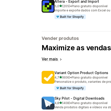
Altera ‑ Export and Import
de 5 estrelas
5,0
(205)
•
Plano gratuito disponível
205 avaliações ao todo
Importe e exporte dados com Excel ou 
Built for Shopify
Vender produtos
Maximize as vendas 
Ver mais
Variant Option Product Options
de 5 estrelas
4,7
(606)
•
Plano gratuito disponível
606 avaliações ao todo
Personalize o produto, variantes de p
Built for Shopify
Sky Pilot ‑ Digital Downloads
de 5 estrelas
4,8
(408)
•
Plano gratuito disponível
408 avaliações ao todo
Venda produtos digitais e vídeos via s