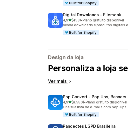
Built for Shopify
Digital Downloads ‑ Filemonk
de 5 estrelas
4,9
(453)
•
Plano gratuito disponível
453 avaliações ao todo
Venda downloads e produtos digitais 
Built for Shopify
Design da loja
Personaliza a loja 
Ver mais
Pop Convert ‑ Pop Ups, Banners
de 5 estrelas
4,9
(8.580)
•
Plano gratuito disponível
8580 avaliações ao todo
Crie sua lista de e-mails com pop-ups, 
Built for Shopify
Pandectes LGPD Brasileira