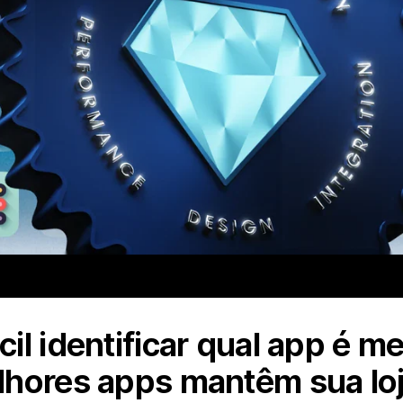
il identificar qual app é m
hores apps mantêm sua loj