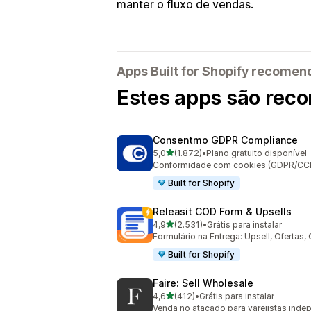
manter o fluxo de vendas.
Apps Built for Shopify recome
Estes apps são reco
Consentmo GDPR Compliance
de 5 estrelas
5,0
(1.872)
•
Plano gratuito disponível
1872 avaliações ao todo
Conformidade com cookies (GDPR/CCPA)
Built for Shopify
Releasit COD Form & Upsells
de 5 estrelas
4,9
(2.531)
•
Grátis para instalar
2531 avaliações ao todo
Formulário na Entrega: Upsell, Ofertas
Built for Shopify
Faire: Sell Wholesale
de 5 estrelas
4,6
(412)
•
Grátis para instalar
412 avaliações ao todo
Venda no atacado para varejistas ind