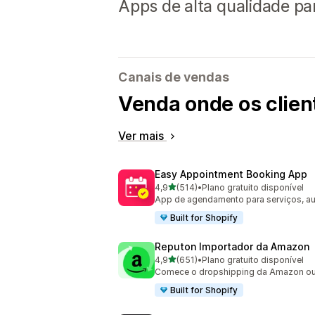
Apps de alta qualidade pa
Canais de vendas
Venda onde os clie
Ver mais
Easy Appointment Booking App
de 5 estrelas
4,9
(514)
•
Plano gratuito disponível
514 avaliações ao todo
App de agendamento para serviços, au
Built for Shopify
Reputon Importador da Amazon
de 5 estrelas
4,9
(651)
•
Plano gratuito disponível
651 avaliações ao todo
Comece o dropshipping da Amazon ou 
Built for Shopify