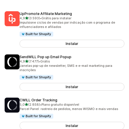
UpPromote Affiliate Marketing
de 5 estrelas
4,9
(3.593)
•
Grátis para instalar
3593 avaliações ao todo
Impulsione ciclos de vendas por indicação com o programa de
influenciadores e afiliados
Built for Shopify
Instalar
SendWILL Pop up Email Popup
de 5 estrelas
4,9
(7.477)
•
Grátis
7477 avaliações ao todo
Janelas pop-up de newsletter, SMS e e-mail marketing para
inscrições
Built for Shopify
Instalar
CWILL Order Tracking
de 5 estrelas
5,0
(2.858)
•
Plano gratuito disponível
2858 avaliações ao todo
Parcel Panel: rastreio de pedidos, menos WISMO e mais vendas
Built for Shopify
Instalar