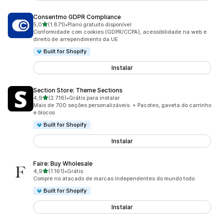
Consentmo GDPR Compliance
de 5 estrelas
5,0
(1.871)
•
Plano gratuito disponível
1871 avaliações ao todo
Conformidade com cookies (GDPR/CCPA), acessibilidade na web e
direito de arrependimento da UE
Built for Shopify
Instalar
Section Store: Theme Sections
de 5 estrelas
4,9
(2.716)
•
Grátis para instalar
2716 avaliações ao todo
Mais de 700 seções personalizáveis. + Pacotes, gaveta do carrinho
e blocos
Built for Shopify
Instalar
Faire: Buy Wholesale
de 5 estrelas
4,9
(1.161)
•
Grátis
1161 avaliações ao todo
Compre no atacado de marcas independentes do mundo todo
Built for Shopify
Instalar