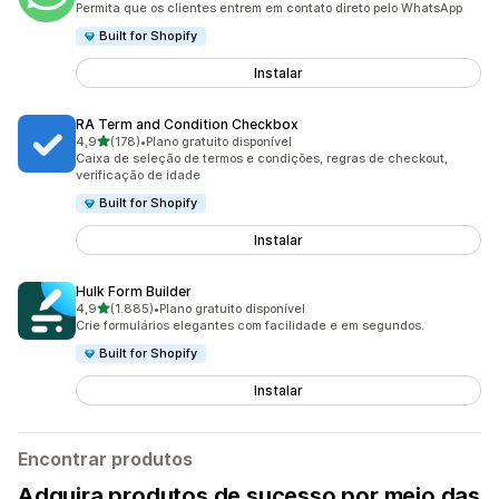
Permita que os clientes entrem em contato direto pelo WhatsApp
Built for Shopify
Instalar
RA Term and Condition Checkbox
de 5 estrelas
4,9
(178)
•
Plano gratuito disponível
178 avaliações ao todo
Caixa de seleção de termos e condições, regras de checkout,
verificação de idade
Built for Shopify
Instalar
Hulk Form Builder
de 5 estrelas
4,9
(1.885)
•
Plano gratuito disponível
1885 avaliações ao todo
Crie formulários elegantes com facilidade e em segundos.
Built for Shopify
Instalar
Encontrar produtos
Adquira produtos de sucesso por meio das