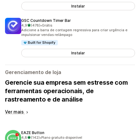
Instalar
GSC Countdown Timer Bar
de 5 estrelas
4,9
(478)
•
Grátis
478 avaliações ao todo
Adicione a barra de contagem regressiva para criar urgência e
impulsionar vendas relâmpago
Built for Shopify
Instalar
Gerenciamento de loja
Gerencie sua empresa sem estresse com
ferramentas operacionais, de
rastreamento e de análise
Ver mais
EAZE Button
de 5 estrelas
4,8
(142)
•
Plano gratuito disponível
142 avaliações ao todo