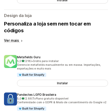
Instalar
Design da loja
Personaliza a loja sem nem tocar em
códigos
Ver mais
Metafields Guru
de 5 estrelas
5,0
(218)
•
Grátis para instalar
218 avaliações ao todo
Gerencie metafields manualmente ou em massa. Importações,
exportações e muito mais
Built for Shopify
Instalar
Pandectes LGPD Brasileira
de 5 estrelas
5,0
(2.887)
•
Plano gratuito disponível
2887 avaliações ao todo
Conformidade com o GDPR & Modo de consentimento do Google v2
Built for Shopify