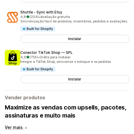
Shuttle ‑ Sync with Etsy
de 5 estrelas
4,8
(204)
•
Avaliação gratuita
204 avaliações ao todo
Sincronização fácil de produtos, inventários, pedidos e avaliações
Built for Shopify
Instalar
Conector TikTok Shop — SPL
de 5 estrelas
4,9
(735)
•
Grátis para instalar
735 avaliações ao todo
Integre a TikTok Shop, sincronize o estoque e os pedidos
Built for Shopify
Instalar
Vender produtos
Maximize as vendas com upsells, pacotes,
assinaturas e muito mais
Ver mais