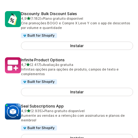
Discounty: Bulk Discount Sales
de 5 estrelas
4,9
(1.182)
•
Plano gratuito disponível
1182 avaliações ao todo
Crie promoções BOGO e Compre X Leve Y com o app de descontos
por volume e quantidade
Built for Shopify
Instalar
Infinite Product Options
de 5 estrelas
4,7
(2.417)
•
Avaliação gratuita
2417 avaliações ao todo
Infinitas opções para opções de produto, campos de texto e
complementos
Built for Shopify
Instalar
Seal Subscriptions App
de 5 estrelas
4,9
(2.935)
•
Plano gratuito disponível
2935 avaliações ao todo
Aumente as vendas e a retenção com assinaturas e planos de
membros!
Built for Shopify