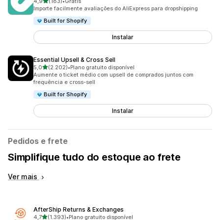
de 5 estrelas
4,9
(183)
•
Grátis
183 avaliações ao todo
Importe facilmente avaliações do AliExpress para dropshipping
Built for Shopify
Instalar
Essential Upsell & Cross Sell
de 5 estrelas
5,0
(2.202)
•
Plano gratuito disponível
2202 avaliações ao todo
Aumente o ticket médio com upsell de comprados juntos com
frequência e cross-sell
Built for Shopify
Instalar
Pedidos e frete
Simplifique tudo do estoque ao frete
Ver mais
AfterShip Returns & Exchanges
de 5 estrelas
4,7
(1.393)
•
Plano gratuito disponível