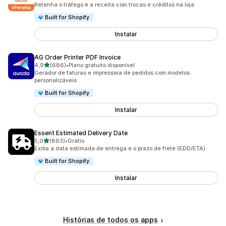
1393 avaliações ao todo
Retenha o tráfego e a receita com trocas e créditos na loja
Built for Shopify
Instalar
AG Order Printer PDF Invoice
de 5 estrelas
4,9
(686)
•
Plano gratuito disponível
686 avaliações ao todo
Gerador de faturas e impressora de pedidos com modelos
personalizáveis
Built for Shopify
Instalar
Essent Estimated Delivery Date
de 5 estrelas
5,0
(863)
•
Grátis
863 avaliações ao todo
Exiba a data estimada de entrega e o prazo de frete (EDD/ETA)
Built for Shopify
Instalar
Histórias de todos os apps