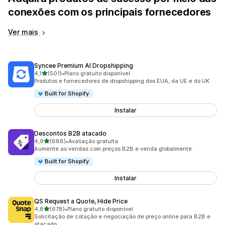
conexões com os principais fornecedores
Ver mais
Syncee Premium AI Dropshipping
de 5 estrelas
4,1
(501)
•
Plano gratuito disponível
501 avaliações ao todo
Produtos e fornecedores de dropshipping dos EUA, da UE e do UK
Built for Shopify
Instalar
Descontos B2B atacado
de 5 estrelas
4,9
(688)
•
Avaliação gratuita
688 avaliações ao todo
Aumente as vendas com preços B2B e venda globalmente.
Built for Shopify
Instalar
QS Request a Quote, Hide Price
de 5 estrelas
4,8
(678)
•
Plano gratuito disponível
678 avaliações ao todo
Solicitação de cotação e negociação de preço online para B2B e
atacado