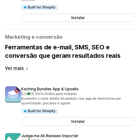
Built for Shopify
Instalar
Marketing e conversão
Ferramentas de e-mail, SMS, SEO e
conversão que geram resultados reais
Ver mais
Kaching Bundles App & Upsells
de 5 estrelas
5,0
(5.091)
•
Grátis para instalar
5091 avaliações ao todo
Aumente o valor médio do pedido com app de descontos por
quantidade, pacotes e upsell
Built for Shopify
Instalar
Judge.me Ali Reviews Importer