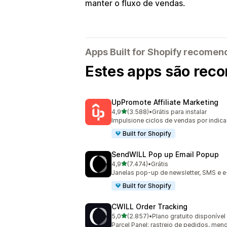
manter o fluxo de vendas.
Apps Built for Shopify recome
Estes apps são reco
UpPromote Affiliate Marketing
de 5 estrelas
4,9
(3.588)
•
Grátis para instalar
3588 avaliações ao todo
Impulsione ciclos de vendas por indica
Built for Shopify
SendWILL Pop up Email Popup
de 5 estrelas
4,9
(7.474)
•
Grátis
7474 avaliações ao todo
Janelas pop-up de newsletter, SMS e e
Built for Shopify
CWILL Order Tracking
de 5 estrelas
5,0
(2.857)
•
Plano gratuito disponível
2857 avaliações ao todo
Parcel Panel: rastreio de pedidos, m