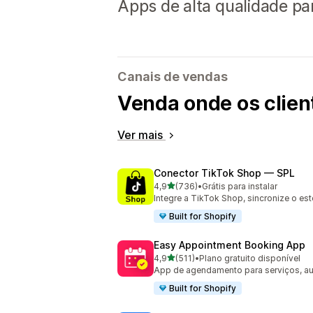
Apps de alta qualidade pa
Canais de vendas
Venda onde os clie
Ver mais
Conector TikTok Shop — SPL
de 5 estrelas
4,9
(736)
•
Grátis para instalar
736 avaliações ao todo
Integre a TikTok Shop, sincronize o es
Built for Shopify
Easy Appointment Booking App
de 5 estrelas
4,9
(511)
•
Plano gratuito disponível
511 avaliações ao todo
App de agendamento para serviços, au
Built for Shopify