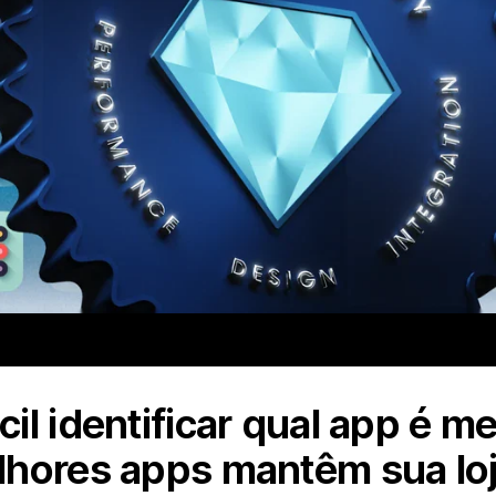
il identificar qual app é m
hores apps mantêm sua loj