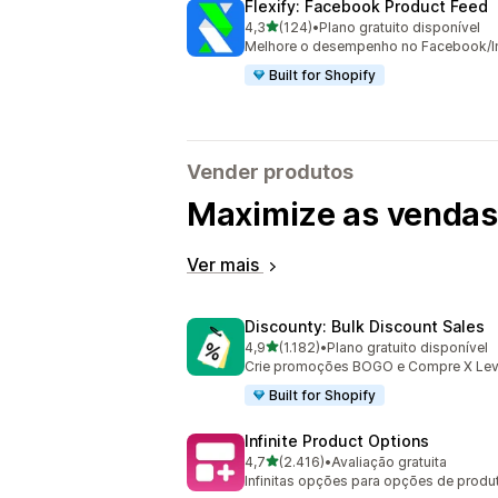
Flexify: Facebook Product Feed
de 5 estrelas
4,3
(124)
•
Plano gratuito disponível
124 avaliações ao todo
Melhore o desempenho no Facebook/In
Built for Shopify
Vender produtos
Maximize as vendas 
Ver mais
Discounty: Bulk Discount Sales
de 5 estrelas
4,9
(1.182)
•
Plano gratuito disponível
1182 avaliações ao todo
Crie promoções BOGO e Compre X Leve
Built for Shopify
Infinite Product Options
de 5 estrelas
4,7
(2.416)
•
Avaliação gratuita
2416 avaliações ao todo
Infinitas opções para opções de prod