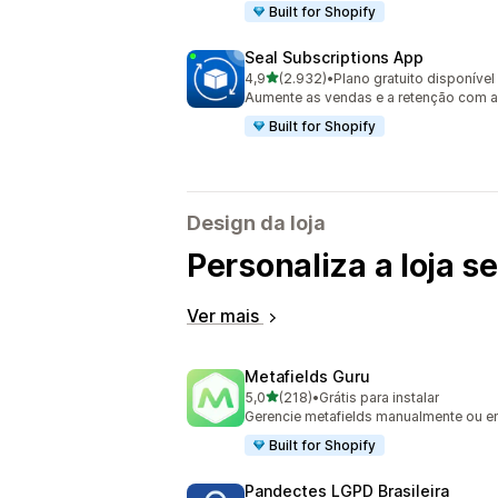
Built for Shopify
Seal Subscriptions App
de 5 estrelas
4,9
(2.932)
•
Plano gratuito disponível
2932 avaliações ao todo
Aumente as vendas e a retenção com a
Built for Shopify
Design da loja
Personaliza a loja 
Ver mais
Metafields Guru
de 5 estrelas
5,0
(218)
•
Grátis para instalar
218 avaliações ao todo
Gerencie metafields manualmente ou e
Built for Shopify
Pandectes LGPD Brasileira