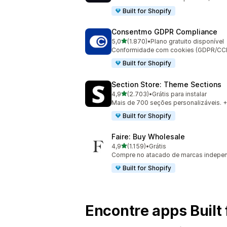
Built for Shopify
Consentmo GDPR Compliance
de 5 estrelas
5,0
(1.870)
•
Plano gratuito disponível
1870 avaliações ao todo
Conformidade com cookies (GDPR/CCPA)
Built for Shopify
Section Store: Theme Sections
de 5 estrelas
4,9
(2.703)
•
Grátis para instalar
2703 avaliações ao todo
Mais de 700 seções personalizáveis. +
Built for Shopify
Faire: Buy Wholesale
de 5 estrelas
4,9
(1.159)
•
Grátis
1159 avaliações ao todo
Compre no atacado de marcas indepe
Built for Shopify
Encontre apps Built 