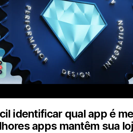
il identificar qual app é m
hores apps mantêm sua loj