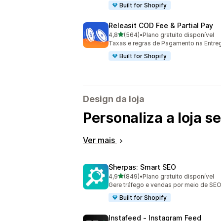
Built for Shopify
Releasit COD Fee & Partial Pay
de 5 estrelas
4,8
(564)
•
Plano gratuito disponível
564 avaliações ao todo
Taxas e regras de Pagamento na Entr
Built for Shopify
Design da loja
Personaliza a loja 
Ver mais
Sherpas: Smart SEO
de 5 estrelas
4,9
(849)
•
Plano gratuito disponível
849 avaliações ao todo
Gere tráfego e vendas por meio de SEO
Built for Shopify
Instafeed ‑ Instagram Feed