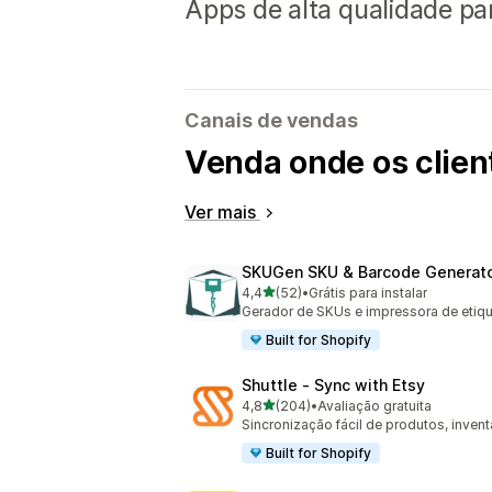
Apps de alta qualidade pa
Canais de vendas
Venda onde os clie
Ver mais
SKUGen SKU & Barcode Generat
de 5 estrelas
4,4
(52)
•
Grátis para instalar
52 avaliações ao todo
Gerador de SKUs e impressora de etiqu
Built for Shopify
Shuttle ‑ Sync with Etsy
de 5 estrelas
4,8
(204)
•
Avaliação gratuita
204 avaliações ao todo
Sincronização fácil de produtos, inven
Built for Shopify