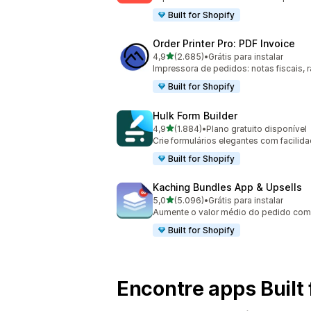
Built for Shopify
Order Printer Pro: PDF Invoice
de 5 estrelas
4,9
(2.685)
•
Grátis para instalar
2685 avaliações ao todo
Impressora de pedidos: notas fiscais, 
Built for Shopify
Hulk Form Builder
de 5 estrelas
4,9
(1.884)
•
Plano gratuito disponível
1884 avaliações ao todo
Crie formulários elegantes com facili
Built for Shopify
Kaching Bundles App & Upsells
de 5 estrelas
5,0
(5.096)
•
Grátis para instalar
5096 avaliações ao todo
Aumente o valor médio do pedido com 
Built for Shopify
Encontre apps Built 