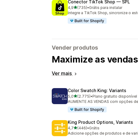
Conector TikTok Shop — SPL
de 5 estrelas
4,9
(735)
•
Grátis para instalar
735 avaliações ao todo
Integre a TikTok Shop, sincronize o es
Built for Shopify
Vender produtos
Maximize as vendas 
Ver mais
Color Swatch King: Variants
de 5 estrelas
5,0
(2.775)
•
Plano gratuito disponível
2775 avaliações ao todo
AUMENTE AS VENDAS com opções de va
Built for Shopify
King Product Options, Variants
de 5 estrelas
4,7
(446)
•
Grátis
446 avaliações ao todo
Adicione opções de produtos e de var