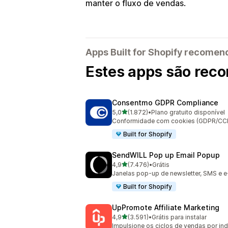
manter o fluxo de vendas.
Apps Built for Shopify recome
Estes apps são reco
Consentmo GDPR Compliance
de 5 estrelas
5,0
(1.872)
•
Plano gratuito disponível
1872 avaliações ao todo
Conformidade com cookies (GDPR/CCPA)
Built for Shopify
SendWILL Pop up Email Popup
de 5 estrelas
4,9
(7.476)
•
Grátis
7476 avaliações ao todo
Janelas pop-up de newsletter, SMS e e
Built for Shopify
UpPromote Affiliate Marketing
de 5 estrelas
4,9
(3.591)
•
Grátis para instalar
3591 avaliações ao todo
Impulsione os ciclos de vendas por in