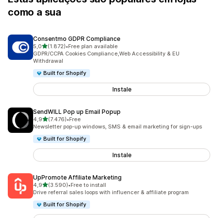
como a sua
Consentmo GDPR Compliance
de 5 estrelas
5,0
(1.872)
•
Free plan available
1872 total de avaliações
GDPR/CCPA Cookies Compliance,Web Accessibility & EU
Withdrawal
Built for Shopify
Instale
SendWILL Pop up Email Popup
de 5 estrelas
4,9
(7.476)
•
Free
7476 total de avaliações
Newsletter pop-up windows, SMS & email marketing for sign-ups
Built for Shopify
Instale
UpPromote Affiliate Marketing
de 5 estrelas
4,9
(3.590)
•
Free to install
3590 total de avaliações
Drive referral sales loops with influencer & affiliate program
Built for Shopify