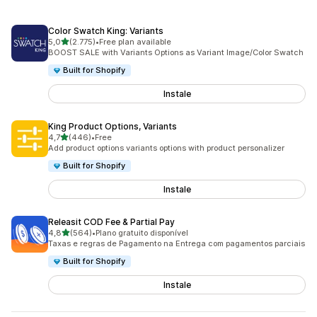
Color Swatch King: Variants
de 5 estrelas
5,0
(2.775)
•
Free plan available
2775 total de avaliações
BOOST SALE with Variants Options as Variant Image/Color Swatch
Built for Shopify
Instale
King Product Options, Variants
de 5 estrelas
4,7
(446)
•
Free
446 total de avaliações
Add product options variants options with product personalizer
Built for Shopify
Instale
Releasit COD Fee & Partial Pay
de 5 estrelas
4,8
(564)
•
Plano gratuito disponível
564 total de avaliações
Taxas e regras de Pagamento na Entrega com pagamentos parciais
Built for Shopify
Instale