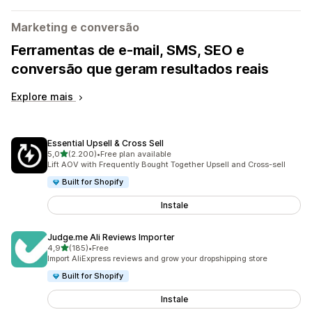
Marketing e conversão
Ferramentas de e-mail, SMS, SEO e
conversão que geram resultados reais
Explore mais
Essential Upsell & Cross Sell
de 5 estrelas
5,0
(2.200)
•
Free plan available
2200 total de avaliações
Lift AOV with Frequently Bought Together Upsell and Cross-sell
Built for Shopify
Instale
Judge.me Ali Reviews Importer
de 5 estrelas
4,9
(185)
•
Free
185 total de avaliações
Import AliExpress reviews and grow your dropshipping store
Built for Shopify
Instale