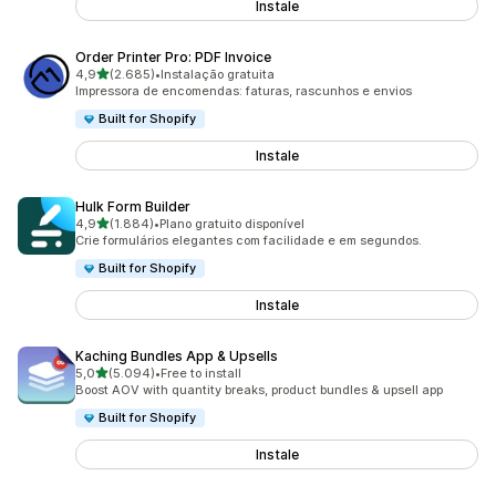
Instale
Order Printer Pro: PDF Invoice
de 5 estrelas
4,9
(2.685)
•
Instalação gratuita
2685 total de avaliações
Impressora de encomendas: faturas, rascunhos e envios
Built for Shopify
Instale
Hulk Form Builder
de 5 estrelas
4,9
(1.884)
•
Plano gratuito disponível
1884 total de avaliações
Crie formulários elegantes com facilidade e em segundos.
Built for Shopify
Instale
Kaching Bundles App & Upsells
de 5 estrelas
5,0
(5.094)
•
Free to install
5094 total de avaliações
Boost AOV with quantity breaks, product bundles & upsell app
Built for Shopify
Instale