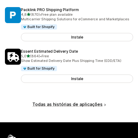
Packlink PRO Shipping Platform
de 5 estrelas
4,8
(870)
•
Free plan available
870 total de avaliações
Multicarrier Shipping Solutions for eCommerce and Marketplaces
Built for Shopify
Instale
Essent Estimated Delivery Date
de 5 estrelas
5,0
(864)
•
Free
864 total de avaliações
Show Estimated Delivery Date Plus Shipping Time (EDD/ETA)
Built for Shopify
Instale
Todas as histórias de aplicações