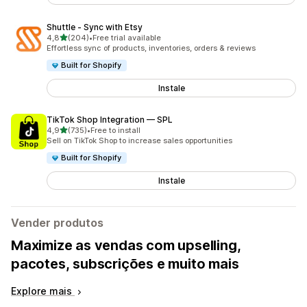
Shuttle ‑ Sync with Etsy
de 5 estrelas
4,8
(204)
•
Free trial available
204 total de avaliações
Effortless sync of products, inventories, orders & reviews
Built for Shopify
Instale
TikTok Shop Integration — SPL
de 5 estrelas
4,9
(735)
•
Free to install
735 total de avaliações
Sell on TikTok Shop to increase sales opportunities
Built for Shopify
Instale
Vender produtos
Maximize as vendas com upselling,
pacotes, subscrições e muito mais
Explore mais