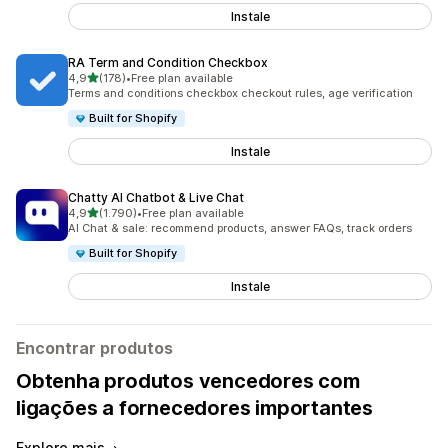
Instale
RA Term and Condition Checkbox
de 5 estrelas
4,9
(178)
•
Free plan available
178 total de avaliações
Terms and conditions checkbox checkout rules, age verification
Built for Shopify
Instale
Chatty AI Chatbot & Live Chat
de 5 estrelas
4,9
(1.790)
•
Free plan available
1790 total de avaliações
AI Chat & sale: recommend products, answer FAQs, track orders
Built for Shopify
Instale
Encontrar produtos
Obtenha produtos vencedores com
ligações a fornecedores importantes
Explore mais