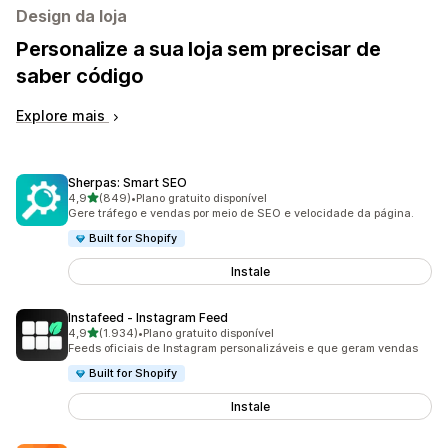
Design da loja
Personalize a sua loja sem precisar de
saber código
Explore mais
Sherpas: Smart SEO
de 5 estrelas
4,9
(849)
•
Plano gratuito disponível
849 total de avaliações
Gere tráfego e vendas por meio de SEO e velocidade da página.
Built for Shopify
Instale
Instafeed ‑ Instagram Feed
de 5 estrelas
4,9
(1.934)
•
Plano gratuito disponível
1934 total de avaliações
Feeds oficiais de Instagram personalizáveis e que geram vendas
Built for Shopify
Instale