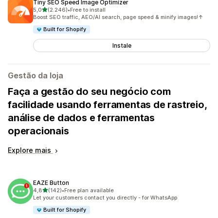
Tiny SEO Speed Image Optimizer
de 5 estrelas
5,0
(2.246)
•
Free to install
2246 total de avaliações
Boost SEO traffic, AEO/AI search, page speed & minify images!↑
Built for Shopify
Instale
Gestão da loja
Faça a gestão do seu negócio com
facilidade usando ferramentas de rastreio,
análise de dados e ferramentas
operacionais
Explore mais
EAZE Button
de 5 estrelas
4,8
(142)
•
Free plan available
142 total de avaliações
Let your customers contact you directly - for WhatsApp
Built for Shopify