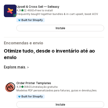
Upsell & Cross Sell — Selleasy
de 5 estrelas
4,9
(2.486)
•
Free to install
2486 total de avaliações
Frequently bought together bundles & in cart upsell, boost AOV
Built for Shopify
Instale
Encomendas e envio
Otimize tudo, desde o inventário até ao
envio
Explore mais
Order Printer Templates
de 5 estrelas
4,9
(680)
•
Instalação gratuita
680 total de avaliações
Modelos PDF personalizados para faturas, guias e devoluções.
Built for Shopify
Instale