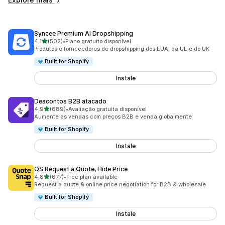
Syncee Premium AI Dropshipping
de 5 estrelas
4,1
(502)
•
Plano gratuito disponível
502 total de avaliações
Produtos e fornecedores de dropshipping dos EUA, da UE e do UK
Built for Shopify
Instale
Descontos B2B atacado
de 5 estrelas
4,9
(689)
•
Avaliação gratuita disponível
689 total de avaliações
Aumente as vendas com preços B2B e venda globalmente
Built for Shopify
Instale
QS Request a Quote, Hide Price
de 5 estrelas
4,8
(677)
•
Free plan available
677 total de avaliações
Request a quote & online price negotiation for B2B & wholesale
Built for Shopify
Instale