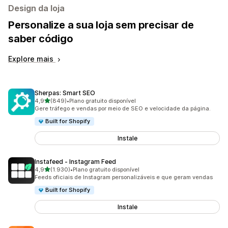
Design da loja
Personalize a sua loja sem precisar de
saber código
Explore mais
Sherpas: Smart SEO
de 5 estrelas
4,9
(849)
•
Plano gratuito disponível
849 total de avaliações
Gere tráfego e vendas por meio de SEO e velocidade da página.
Built for Shopify
Instale
Instafeed ‑ Instagram Feed
de 5 estrelas
4,9
(1.930)
•
Plano gratuito disponível
1930 total de avaliações
Feeds oficiais de Instagram personalizáveis e que geram vendas
Built for Shopify
Instale