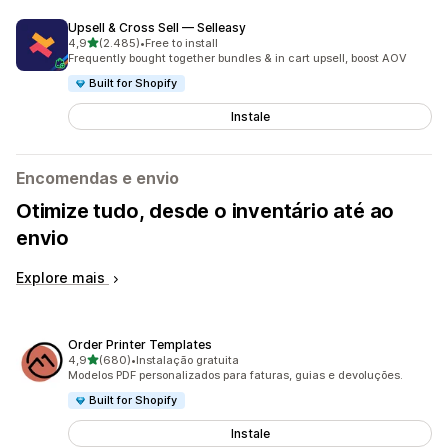
Upsell & Cross Sell — Selleasy
de 5 estrelas
4,9
(2.485)
•
Free to install
2485 total de avaliações
Frequently bought together bundles & in cart upsell, boost AOV
Built for Shopify
Instale
Encomendas e envio
Otimize tudo, desde o inventário até ao
envio
Explore mais
Order Printer Templates
de 5 estrelas
4,9
(680)
•
Instalação gratuita
680 total de avaliações
Modelos PDF personalizados para faturas, guias e devoluções.
Built for Shopify
Instale