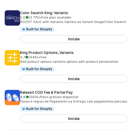
Color Swatch King: Variants
de 5 estrelas
5,0
(2.775)
•
Free plan available
2775 total de avaliações
BOOST SALE with Variants Options as Variant Image/Color Swatch
Built for Shopify
Instale
King Product Options, Variants
de 5 estrelas
4,7
(446)
•
Free
446 total de avaliações
Add product options variants options with product personalizer
Built for Shopify
Instale
Releasit COD Fee & Partial Pay
de 5 estrelas
4,8
(564)
•
Plano gratuito disponível
564 total de avaliações
Taxas e regras de Pagamento na Entrega com pagamentos parciais
Built for Shopify
Instale