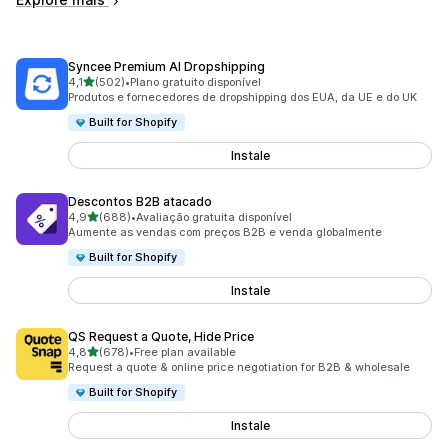
Syncee Premium AI Dropshipping
de 5 estrelas
4,1
(502)
•
Plano gratuito disponível
502 total de avaliações
Produtos e fornecedores de dropshipping dos EUA, da UE e do UK
Built for Shopify
Instale
Descontos B2B atacado
de 5 estrelas
4,9
(688)
•
Avaliação gratuita disponível
688 total de avaliações
Aumente as vendas com preços B2B e venda globalmente
Built for Shopify
Instale
QS Request a Quote, Hide Price
de 5 estrelas
4,8
(678)
•
Free plan available
678 total de avaliações
Request a quote & online price negotiation for B2B & wholesale
Built for Shopify
Instale