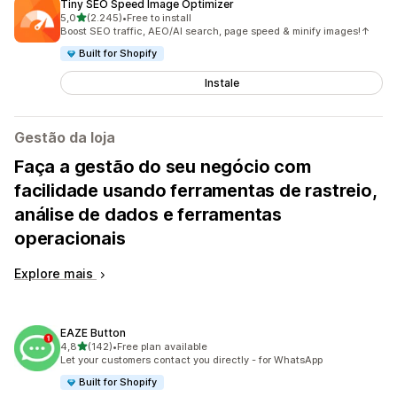
Tiny SEO Speed Image Optimizer
de 5 estrelas
5,0
(2.245)
•
Free to install
2245 total de avaliações
Boost SEO traffic, AEO/AI search, page speed & minify images!↑
Built for Shopify
Instale
Gestão da loja
Faça a gestão do seu negócio com
facilidade usando ferramentas de rastreio,
análise de dados e ferramentas
operacionais
Explore mais
EAZE Button
de 5 estrelas
4,8
(142)
•
Free plan available
142 total de avaliações
Let your customers contact you directly - for WhatsApp
Built for Shopify