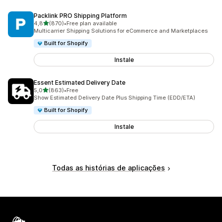
Packlink PRO Shipping Platform
de 5 estrelas
4,8
(870)
•
Free plan available
870 total de avaliações
Multicarrier Shipping Solutions for eCommerce and Marketplaces
Built for Shopify
Instale
Essent Estimated Delivery Date
de 5 estrelas
5,0
(863)
•
Free
863 total de avaliações
Show Estimated Delivery Date Plus Shipping Time (EDD/ETA)
Built for Shopify
Instale
Todas as histórias de aplicações