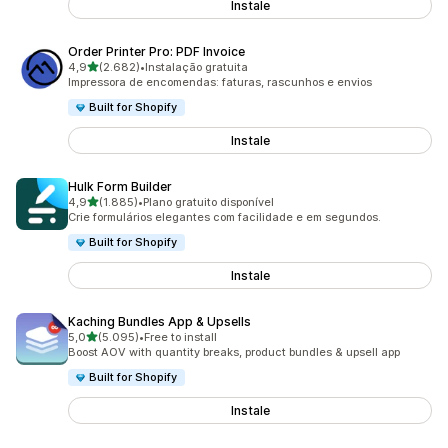
Instale
Order Printer Pro: PDF Invoice
de 5 estrelas
4,9
(2.682)
•
Instalação gratuita
2682 total de avaliações
Impressora de encomendas: faturas, rascunhos e envios
Built for Shopify
Instale
Hulk Form Builder
de 5 estrelas
4,9
(1.885)
•
Plano gratuito disponível
1885 total de avaliações
Crie formulários elegantes com facilidade e em segundos.
Built for Shopify
Instale
Kaching Bundles App & Upsells
de 5 estrelas
5,0
(5.095)
•
Free to install
5095 total de avaliações
Boost AOV with quantity breaks, product bundles & upsell app
Built for Shopify
Instale