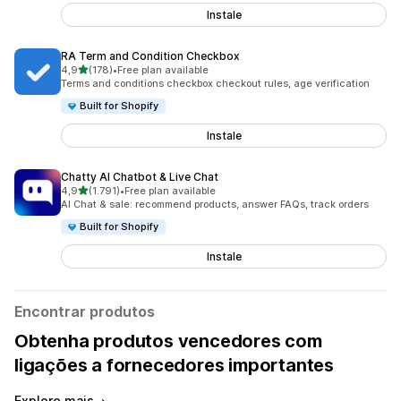
Instale
RA Term and Condition Checkbox
de 5 estrelas
4,9
(178)
•
Free plan available
178 total de avaliações
Terms and conditions checkbox checkout rules, age verification
Built for Shopify
Instale
Chatty AI Chatbot & Live Chat
de 5 estrelas
4,9
(1.791)
•
Free plan available
1791 total de avaliações
AI Chat & sale: recommend products, answer FAQs, track orders
Built for Shopify
Instale
Encontrar produtos
Obtenha produtos vencedores com
ligações a fornecedores importantes
Explore mais