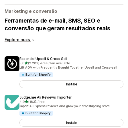
Marketing e conversão
Ferramentas de e-mail, SMS, SEO e
conversão que geram resultados reais
Explore mais
Essential Upsell & Cross Sell
de 5 estrelas
5,0
(2.202)
•
Free plan available
2202 total de avaliações
Lift AOV with Frequently Bought Together Upsell and Cross-sell
Built for Shopify
Instale
Judge.me Ali Reviews Importer
de 5 estrelas
4,9
(183)
•
Free
183 total de avaliações
Import AliExpress reviews and grow your dropshipping store
Built for Shopify
Instale