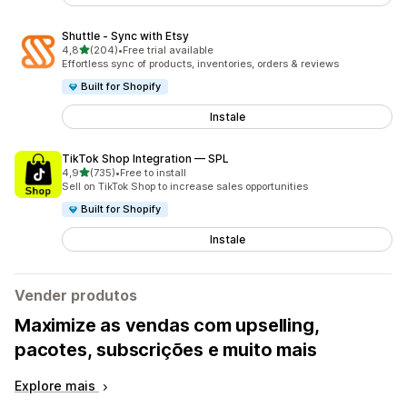
Shuttle ‑ Sync with Etsy
de 5 estrelas
4,8
(204)
•
Free trial available
204 total de avaliações
Effortless sync of products, inventories, orders & reviews
Built for Shopify
Instale
TikTok Shop Integration — SPL
de 5 estrelas
4,9
(735)
•
Free to install
735 total de avaliações
Sell on TikTok Shop to increase sales opportunities
Built for Shopify
Instale
Vender produtos
Maximize as vendas com upselling,
pacotes, subscrições e muito mais
Explore mais