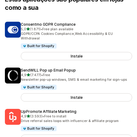
como a sua
Consentmo GDPR Compliance
de 5 estrelas
5,0
(1.871)
•
Free plan available
1871 total de avaliações
GDPR/CCPA Cookies Compliance,Web Accessibility & EU
Withdrawal
Built for Shopify
Instale
SendWILL Pop up Email Popup
de 5 estrelas
4,9
(7.477)
•
Free
7477 total de avaliações
Newsletter pop-up windows, SMS & email marketing for sign-ups
Built for Shopify
Instale
UpPromote Affiliate Marketing
de 5 estrelas
4,9
(3.593)
•
Free to install
3593 total de avaliações
Drive referral sales loops with influencer & affiliate program
Built for Shopify