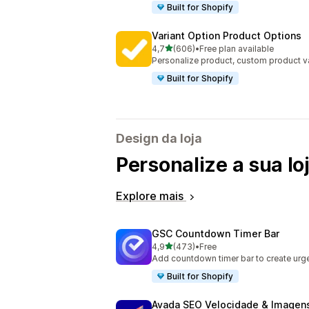
Built for Shopify
Variant Option Product Options
de 5 estrelas
4,7
(606)
•
Free plan available
606 total de avaliações
Personalize product, custom product va
Built for Shopify
Design da loja
Personalize a sua lo
Explore mais
GSC Countdown Timer Bar
de 5 estrelas
4,9
(473)
•
Free
473 total de avaliações
Add countdown timer bar to create urge
Built for Shopify
Avada SEO Velocidade & Imagen