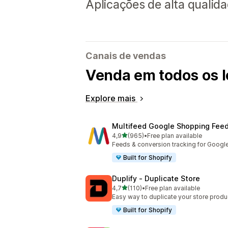
Aplicações de alta qualid
Canais de vendas
Venda em todos os l
Explore mais
Multifeed Google Shopping Fee
de 5 estrelas
4,9
(965)
•
Free plan available
965 total de avaliações
Feeds & conversion tracking for Googl
Built for Shopify
Duplify ‑ Duplicate Store
de 5 estrelas
4,7
(110)
•
Free plan available
110 total de avaliações
Easy way to duplicate your store produ
Built for Shopify