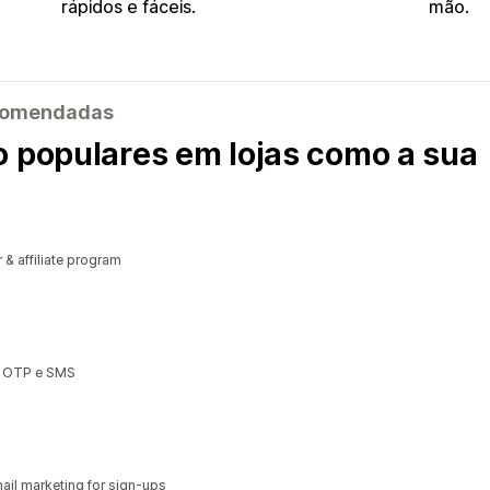
rápidos e fáceis.
mão.
recomendadas
o populares em lojas como a sua
r & affiliate program
s, OTP e SMS
il marketing for sign-ups