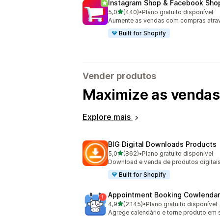
Instagram Shop & Facebook Sho
de 5 estrelas
5,0
(440)
•
Plano gratuito disponível
440 total de avaliações
Aumente as vendas com compras atrav
Built for Shopify
Vender produtos
Maximize as vendas 
Explore mais
BIG Digital Downloads Products
de 5 estrelas
5,0
(862)
•
Plano gratuito disponível
862 total de avaliações
Download e venda de produtos digitai
Built for Shopify
Appointment Booking Cowlendar
de 5 estrelas
4,9
(2.145)
•
Plano gratuito disponível
2145 total de avaliações
Agrege calendário e torne produto em 