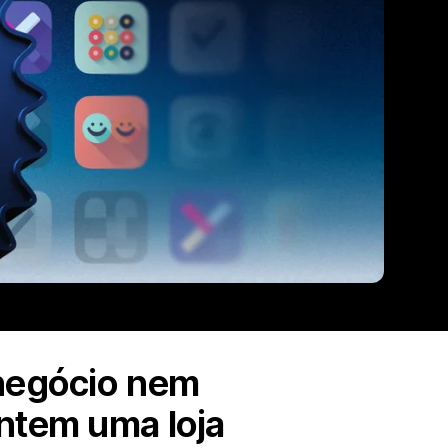
 negócio nem
antem uma loja