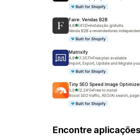
Built for Shopify
Faire: Vendas B2B
de 5 estrelas
4,6
(412)
•
Instalação gratuita
412 total de avaliações
Venda B2B a revendedores independe
Built for Shopify
Matrixify
de 5 estrelas
4,9
(1.357)
•
Free plan available
1357 total de avaliações
Import, Export, Update and Migrate your
Built for Shopify
Tiny SEO Speed Image Optimize
de 5 estrelas
5,0
(2.241)
•
Free to install
2241 total de avaliações
Boost SEO traffic, AEO/AI search, pag
Built for Shopify
Encontre aplicações