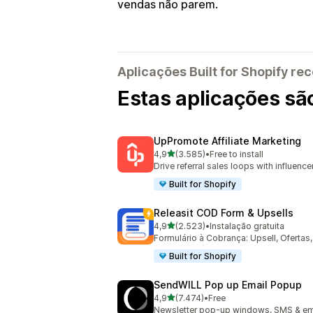
vendas não parem.
Aplicações Built for Shopify 
Estas aplicações sã
UpPromote Affiliate Marketing
de 5 estrelas
4,9
(3.585)
•
Free to install
3585 total de avaliações
Drive referral sales loops with influence
Built for Shopify
Releasit COD Form & Upsells
de 5 estrelas
4,9
(2.523)
•
Instalação gratuita
2523 total de avaliações
Formulário à Cobrança: Upsell, Oferta
Built for Shopify
SendWILL Pop up Email Popup
de 5 estrelas
4,9
(7.474)
•
Free
7474 total de avaliações
Newsletter pop-up windows, SMS & ema