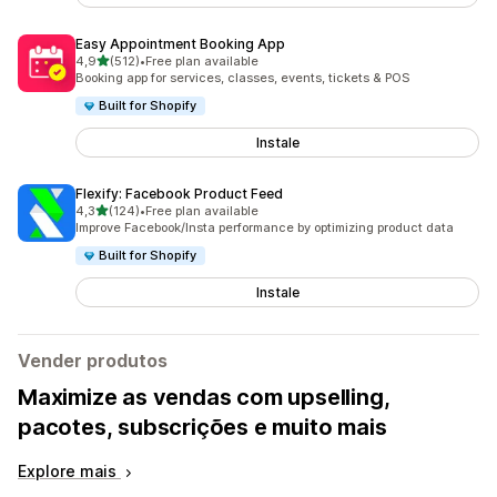
Easy Appointment Booking App
de 5 estrelas
4,9
(512)
•
Free plan available
512 total de avaliações
Booking app for services, classes, events, tickets & POS
Built for Shopify
Instale
Flexify: Facebook Product Feed
de 5 estrelas
4,3
(124)
•
Free plan available
124 total de avaliações
Improve Facebook/Insta performance by optimizing product data
Built for Shopify
Instale
Vender produtos
Maximize as vendas com upselling,
pacotes, subscrições e muito mais
Explore mais