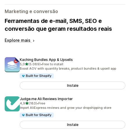
Marketing e conversão
Ferramentas de e-mail, SMS, SEO e
conversão que geram resultados reais
Explore mais
Kaching Bundles App & Upsells
de 5 estrelas
5,0
(5.089)
•
Free to install
5089 total de avaliações
Boost AOV with quantity breaks, product bundles & upsell app
Built for Shopify
Instale
Judge.me Ali Reviews Importer
de 5 estrelas
4,9
(183)
•
Free
183 total de avaliações
Import AliExpress reviews and grow your dropshipping store
Built for Shopify
Instale