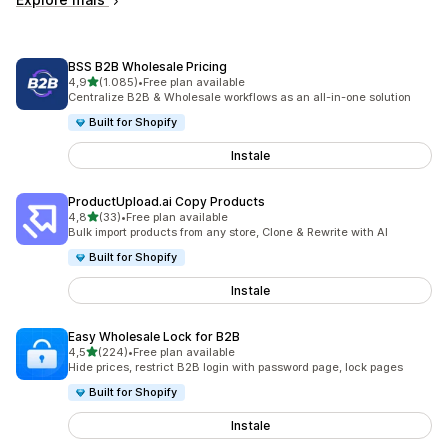
BSS B2B Wholesale Pricing
de 5 estrelas
4,9
(1.085)
•
Free plan available
1085 total de avaliações
Centralize B2B & Wholesale workflows as an all-in-one solution
Built for Shopify
Instale
ProductUpload.ai Copy Products
de 5 estrelas
4,8
(33)
•
Free plan available
33 total de avaliações
Bulk import products from any store, Clone & Rewrite with AI
Built for Shopify
Instale
Easy Wholesale Lock for B2B
de 5 estrelas
4,5
(224)
•
Free plan available
224 total de avaliações
Hide prices, restrict B2B login with password page, lock pages
Built for Shopify
Instale