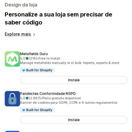
Design da loja
Personalize a sua loja sem precisar de
saber código
Explore mais
Metafields Guru
de 5 estrelas
5,0
(218)
•
Free to install
218 total de avaliações
Manage metafields manually or in bulk. Imports, exports & more
Built for Shopify
Instale
Pandectes Conformidade RGPD
de 5 estrelas
5,0
(2.887)
•
Plano gratuito disponível
2887 total de avaliações
Banner de cookies para GDPR, CCPA e 9 outros regulamentos
Built for Shopify
Instale