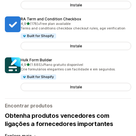
Instale
RA Term and Condition Checkbox
de 5 estrelas
4,9
(178)
•
Free plan available
178 total de avaliações
Terms and conditions checkbox checkout rules, age verification
Built for Shopify
Instale
Hulk Form Builder
de 5 estrelas
4,9
(1.885)
•
Plano gratuito disponível
1885 total de avaliações
Crie formulários elegantes com facilidade e em segundos.
Built for Shopify
Instale
Encontrar produtos
Obtenha produtos vencedores com
ligações a fornecedores importantes
Explore mais