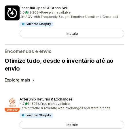
Essential Upsell & Cross Sell
de 5 estrelas
5,0
(2.202)
•
Free plan available
2202 total de avaliações
Lift AOV with Frequently Bought Together Upsell and Cross-sell
Built for Shopify
Instale
Encomendas e envio
Otimize tudo, desde o inventário até ao
envio
Explore mais
AfterShip Returns & Exchanges
de 5 estrelas
4,7
(1.393)
•
Free plan available
1393 total de avaliações
Retain traffic & revenue with exchanges and store credits
Built for Shopify
Instale