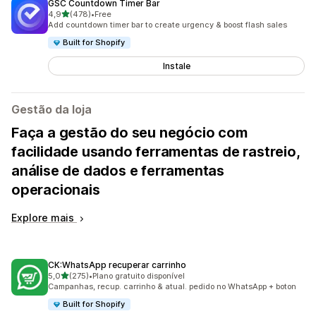
GSC Countdown Timer Bar
de 5 estrelas
4,9
(478)
•
Free
478 total de avaliações
Add countdown timer bar to create urgency & boost flash sales
Built for Shopify
Instale
Gestão da loja
Faça a gestão do seu negócio com
facilidade usando ferramentas de rastreio,
análise de dados e ferramentas
operacionais
Explore mais
CK:WhatsApp recuperar carrinho
de 5 estrelas
5,0
(275)
•
Plano gratuito disponível
275 total de avaliações
Campanhas, recup. carrinho & atual. pedido no WhatsApp + boton
Built for Shopify