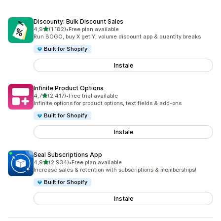
Discounty: Bulk Discount Sales
de 5 estrelas
4,9
(1.182)
•
Free plan available
1182 total de avaliações
Run BOGO, buy X get Y, volume discount app & quantity breaks
Built for Shopify
Instale
Infinite Product Options
de 5 estrelas
4,7
(2.417)
•
Free trial available
2417 total de avaliações
Infinite options for product options, text fields & add-ons
Built for Shopify
Instale
Seal Subscriptions App
de 5 estrelas
4,9
(2.934)
•
Free plan available
2934 total de avaliações
Increase sales & retention with subscriptions & memberships!
Built for Shopify
Instale