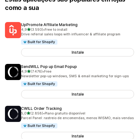
como a sua
UpPromote Affiliate Marketing
de 5 estrelas
4,9
(3.593)
•
Free to install
3593 total de avaliações
Drive referral sales loops with influencer & affiliate program
Built for Shopify
Instale
SendWILL Pop up Email Popup
de 5 estrelas
4,9
(7.476)
•
Free
7476 total de avaliações
Newsletter pop-up windows, SMS & email marketing for sign-ups
Built for Shopify
Instale
CWILL Order Tracking
de 5 estrelas
5,0
(2.858)
•
Plano gratuito disponível
2858 total de avaliações
Parcel Panel: rastreio de encomendas, menos WISMO, mais vendas
Built for Shopify
Instale