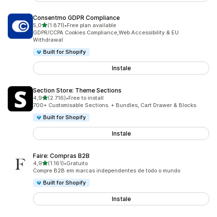
Consentmo GDPR Compliance
de 5 estrelas
5,0
(1.871)
•
Free plan available
1871 total de avaliações
GDPR/CCPA Cookies Compliance,Web Accessibility & EU
Withdrawal
Built for Shopify
Instale
Section Store: Theme Sections
de 5 estrelas
4,9
(2.716)
•
Free to install
2716 total de avaliações
700+ Customisable Sections. + Bundles, Cart Drawer & Blocks
Built for Shopify
Instale
Faire: Compras B2B
de 5 estrelas
4,9
(1.161)
•
Gratuito
1161 total de avaliações
Compre B2B em marcas independentes de todo o mundo
Built for Shopify
Instale