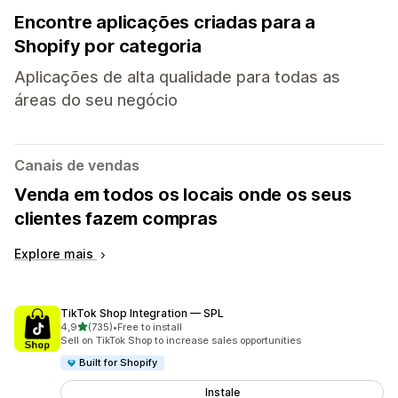
Encontre aplicações criadas para a
Shopify por categoria
Aplicações de alta qualidade para todas as
áreas do seu negócio
Canais de vendas
Venda em todos os locais onde os seus
clientes fazem compras
Explore mais
TikTok Shop Integration — SPL
de 5 estrelas
4,9
(735)
•
Free to install
735 total de avaliações
Sell on TikTok Shop to increase sales opportunities
Built for Shopify
Instale