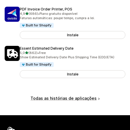
PDF Invoice Order Printer, POS
de 5 estrelas
4,9
(686)
•
Plano gratuito disponível
686 total de avaliações
Faturas automáticas: poupe tempo, cumpra a lei.
Built for Shopify
Instale
Essent Estimated Delivery Date
de 5 estrelas
5,0
(862)
•
Free
862 total de avaliações
Show Estimated Delivery Date Plus Shipping Time (EDD/ETA)
Built for Shopify
Instale
Todas as histórias de aplicações