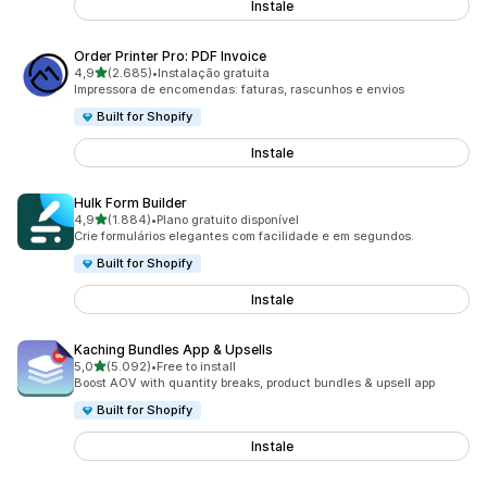
Instale
Order Printer Pro: PDF Invoice
de 5 estrelas
4,9
(2.685)
•
Instalação gratuita
2685 total de avaliações
Impressora de encomendas: faturas, rascunhos e envios
Built for Shopify
Instale
Hulk Form Builder
de 5 estrelas
4,9
(1.884)
•
Plano gratuito disponível
1884 total de avaliações
Crie formulários elegantes com facilidade e em segundos.
Built for Shopify
Instale
Kaching Bundles App & Upsells
de 5 estrelas
5,0
(5.092)
•
Free to install
5092 total de avaliações
Boost AOV with quantity breaks, product bundles & upsell app
Built for Shopify
Instale