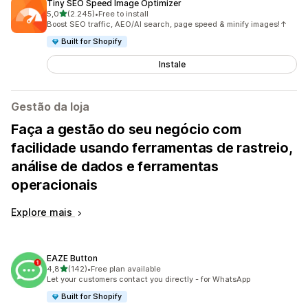
Tiny SEO Speed Image Optimizer
de 5 estrelas
5,0
(2.245)
•
Free to install
2245 total de avaliações
Boost SEO traffic, AEO/AI search, page speed & minify images!↑
Built for Shopify
Instale
Gestão da loja
Faça a gestão do seu negócio com
facilidade usando ferramentas de rastreio,
análise de dados e ferramentas
operacionais
Explore mais
EAZE Button
de 5 estrelas
4,8
(142)
•
Free plan available
142 total de avaliações
Let your customers contact you directly - for WhatsApp
Built for Shopify