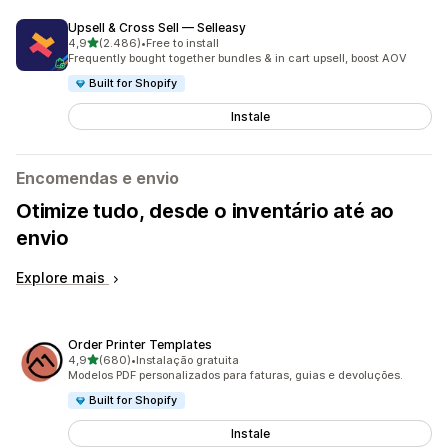
Upsell & Cross Sell — Selleasy
de 5 estrelas
4,9
(2.486)
•
Free to install
2486 total de avaliações
Frequently bought together bundles & in cart upsell, boost AOV
Built for Shopify
Instale
Encomendas e envio
Otimize tudo, desde o inventário até ao
envio
Explore mais
Order Printer Templates
de 5 estrelas
4,9
(680)
•
Instalação gratuita
680 total de avaliações
Modelos PDF personalizados para faturas, guias e devoluções.
Built for Shopify
Instale