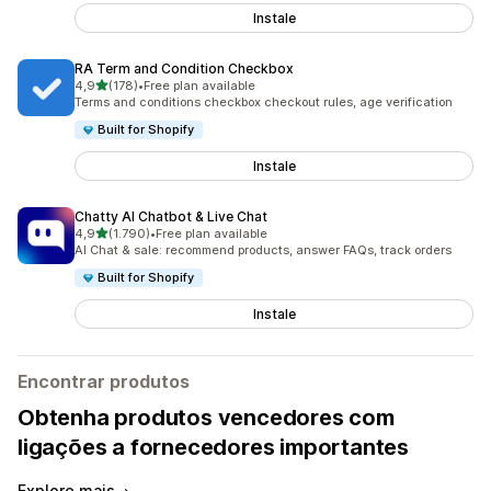
Instale
RA Term and Condition Checkbox
de 5 estrelas
4,9
(178)
•
Free plan available
178 total de avaliações
Terms and conditions checkbox checkout rules, age verification
Built for Shopify
Instale
Chatty AI Chatbot & Live Chat
de 5 estrelas
4,9
(1.790)
•
Free plan available
1790 total de avaliações
AI Chat & sale: recommend products, answer FAQs, track orders
Built for Shopify
Instale
Encontrar produtos
Obtenha produtos vencedores com
ligações a fornecedores importantes
Explore mais