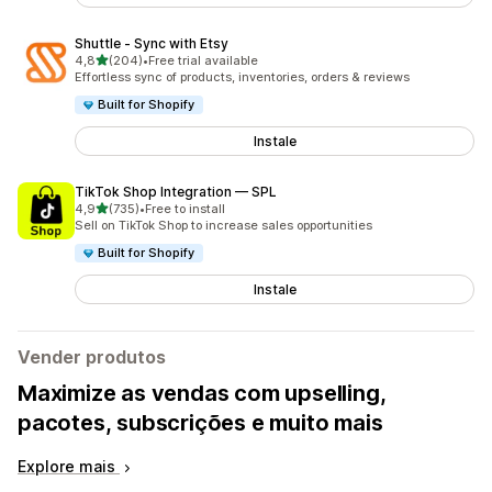
Shuttle ‑ Sync with Etsy
de 5 estrelas
4,8
(204)
•
Free trial available
204 total de avaliações
Effortless sync of products, inventories, orders & reviews
Built for Shopify
Instale
TikTok Shop Integration — SPL
de 5 estrelas
4,9
(735)
•
Free to install
735 total de avaliações
Sell on TikTok Shop to increase sales opportunities
Built for Shopify
Instale
Vender produtos
Maximize as vendas com upselling,
pacotes, subscrições e muito mais
Explore mais