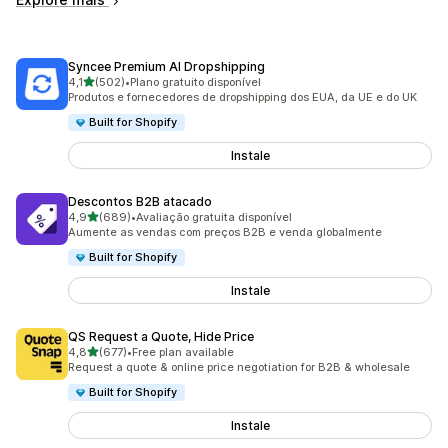
Syncee Premium AI Dropshipping
de 5 estrelas
4,1
(502)
•
Plano gratuito disponível
502 total de avaliações
Produtos e fornecedores de dropshipping dos EUA, da UE e do UK
Built for Shopify
Instale
Descontos B2B atacado
de 5 estrelas
4,9
(689)
•
Avaliação gratuita disponível
689 total de avaliações
Aumente as vendas com preços B2B e venda globalmente
Built for Shopify
Instale
QS Request a Quote, Hide Price
de 5 estrelas
4,8
(677)
•
Free plan available
677 total de avaliações
Request a quote & online price negotiation for B2B & wholesale
Built for Shopify
Instale