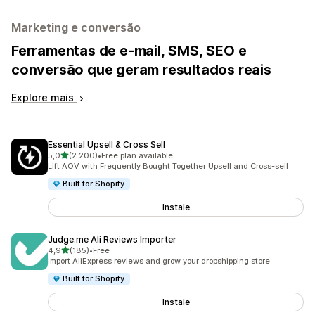
Marketing e conversão
Ferramentas de e-mail, SMS, SEO e
conversão que geram resultados reais
Explore mais
Essential Upsell & Cross Sell
de 5 estrelas
5,0
(2.200)
•
Free plan available
2200 total de avaliações
Lift AOV with Frequently Bought Together Upsell and Cross-sell
Built for Shopify
Instale
Judge.me Ali Reviews Importer
de 5 estrelas
4,9
(185)
•
Free
185 total de avaliações
Import AliExpress reviews and grow your dropshipping store
Built for Shopify
Instale