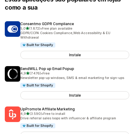
como a sua
Consentmo GDPR Compliance
de 5 estrelas
5,0
(1.872)
•
Free plan available
1872 total de avaliações
GDPR/CCPA Cookies Compliance,Web Accessibility & EU
Withdrawal
Built for Shopify
Instale
SendWILL Pop up Email Popup
de 5 estrelas
4,9
(7.476)
•
Free
7476 total de avaliações
Newsletter pop-up windows, SMS & email marketing for sign-ups
Built for Shopify
Instale
UpPromote Affiliate Marketing
de 5 estrelas
4,9
(3.590)
•
Free to install
3590 total de avaliações
Drive referral sales loops with influencer & affiliate program
Built for Shopify