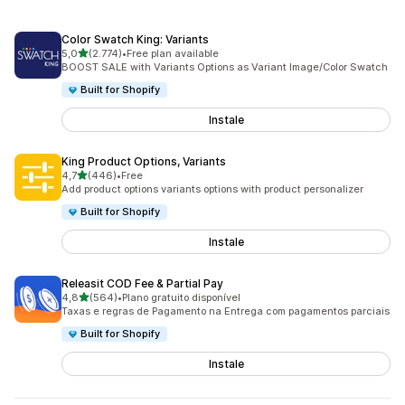
Color Swatch King: Variants
de 5 estrelas
5,0
(2.774)
•
Free plan available
2774 total de avaliações
BOOST SALE with Variants Options as Variant Image/Color Swatch
Built for Shopify
Instale
King Product Options, Variants
de 5 estrelas
4,7
(446)
•
Free
446 total de avaliações
Add product options variants options with product personalizer
Built for Shopify
Instale
Releasit COD Fee & Partial Pay
de 5 estrelas
4,8
(564)
•
Plano gratuito disponível
564 total de avaliações
Taxas e regras de Pagamento na Entrega com pagamentos parciais
Built for Shopify
Instale