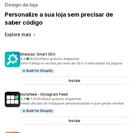
Design da loja
Personalize a sua loja sem precisar de
saber código
Explore mais
Sherpas: Smart SEO
de 5 estrelas
4,9
(849)
•
Plano gratuito disponível
849 total de avaliações
Gere tráfego e vendas por meio de SEO e velocidade da página.
Built for Shopify
Instale
Instafeed ‑ Instagram Feed
de 5 estrelas
4,9
(1.933)
•
Plano gratuito disponível
1933 total de avaliações
Feeds oficiais de Instagram personalizáveis e que geram vendas
Built for Shopify
Instale