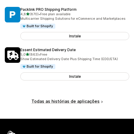
Packlink PRO Shipping Platform
de 5 estrelas
4,8
(870)
•
Free plan available
870 total de avaliações
Multicarrier Shipping Solutions for eCommerce and Marketplaces
Built for Shopify
Instale
Essent Estimated Delivery Date
de 5 estrelas
5,0
(863)
•
Free
863 total de avaliações
Show Estimated Delivery Date Plus Shipping Time (EDD/ETA)
Built for Shopify
Instale
Todas as histórias de aplicações