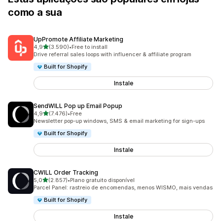
como a sua
UpPromote Affiliate Marketing
de 5 estrelas
4,9
(3.590)
•
Free to install
3590 total de avaliações
Drive referral sales loops with influencer & affiliate program
Built for Shopify
Instale
SendWILL Pop up Email Popup
de 5 estrelas
4,9
(7.476)
•
Free
7476 total de avaliações
Newsletter pop-up windows, SMS & email marketing for sign-ups
Built for Shopify
Instale
CWILL Order Tracking
de 5 estrelas
5,0
(2.857)
•
Plano gratuito disponível
2857 total de avaliações
Parcel Panel: rastreio de encomendas, menos WISMO, mais vendas
Built for Shopify
Instale