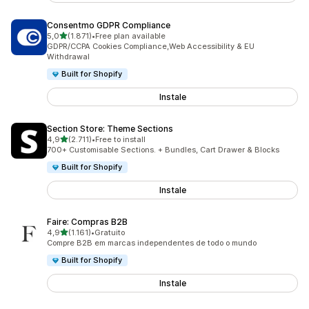
Consentmo GDPR Compliance
de 5 estrelas
5,0
(1.871)
•
Free plan available
1871 total de avaliações
GDPR/CCPA Cookies Compliance,Web Accessibility & EU
Withdrawal
Built for Shopify
Instale
Section Store: Theme Sections
de 5 estrelas
4,9
(2.711)
•
Free to install
2711 total de avaliações
700+ Customisable Sections. + Bundles, Cart Drawer & Blocks
Built for Shopify
Instale
Faire: Compras B2B
de 5 estrelas
4,9
(1.161)
•
Gratuito
1161 total de avaliações
Compre B2B em marcas independentes de todo o mundo
Built for Shopify
Instale