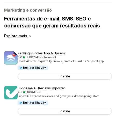
Marketing e conversão
Ferramentas de e-mail, SMS, SEO e
conversão que geram resultados reais
Explore mais
Kaching Bundles App & Upsells
de 5 estrelas
5,0
(5.087)
•
Free to install
5087 total de avaliações
Boost AOV with quantity breaks, product bundles & upsell app
Built for Shopify
Instale
Judge.me Ali Reviews Importer
de 5 estrelas
4,9
(183)
•
Free
183 total de avaliações
Import AliExpress reviews and grow your dropshipping store
Built for Shopify
Instale