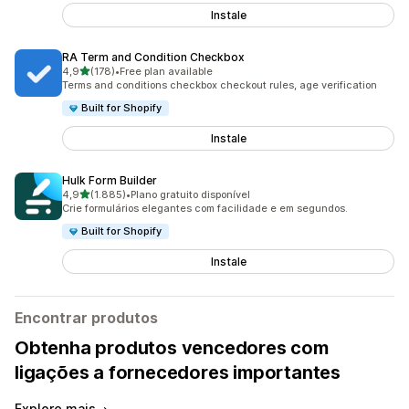
Instale
RA Term and Condition Checkbox
de 5 estrelas
4,9
(178)
•
Free plan available
178 total de avaliações
Terms and conditions checkbox checkout rules, age verification
Built for Shopify
Instale
Hulk Form Builder
de 5 estrelas
4,9
(1.885)
•
Plano gratuito disponível
1885 total de avaliações
Crie formulários elegantes com facilidade e em segundos.
Built for Shopify
Instale
Encontrar produtos
Obtenha produtos vencedores com
ligações a fornecedores importantes
Explore mais