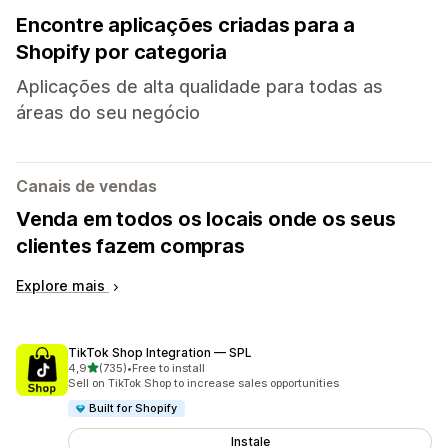
Encontre aplicações criadas para a
Shopify por categoria
Aplicações de alta qualidade para todas as
áreas do seu negócio
Canais de vendas
Venda em todos os locais onde os seus
clientes fazem compras
Explore mais
TikTok Shop Integration — SPL
de 5 estrelas
4,9
(735)
•
Free to install
735 total de avaliações
Sell on TikTok Shop to increase sales opportunities
Built for Shopify
Instale