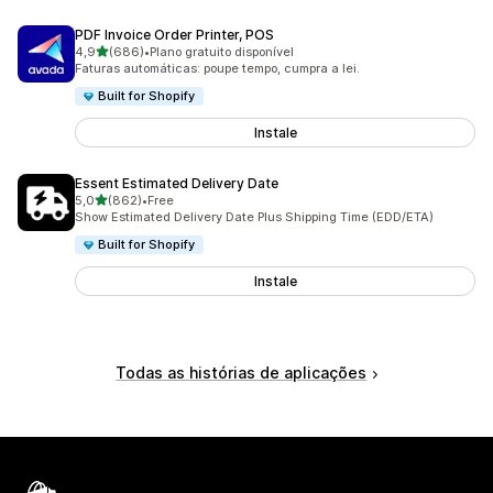
PDF Invoice Order Printer, POS
de 5 estrelas
4,9
(686)
•
Plano gratuito disponível
686 total de avaliações
Faturas automáticas: poupe tempo, cumpra a lei.
Built for Shopify
Instale
Essent Estimated Delivery Date
de 5 estrelas
5,0
(862)
•
Free
862 total de avaliações
Show Estimated Delivery Date Plus Shipping Time (EDD/ETA)
Built for Shopify
Instale
Todas as histórias de aplicações