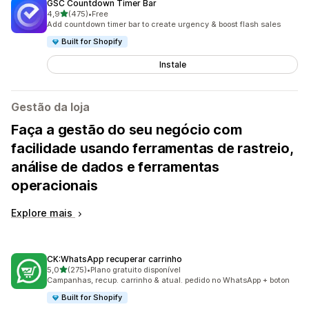
GSC Countdown Timer Bar
de 5 estrelas
4,9
(475)
•
Free
475 total de avaliações
Add countdown timer bar to create urgency & boost flash sales
Built for Shopify
Instale
Gestão da loja
Faça a gestão do seu negócio com
facilidade usando ferramentas de rastreio,
análise de dados e ferramentas
operacionais
Explore mais
CK:WhatsApp recuperar carrinho
de 5 estrelas
5,0
(275)
•
Plano gratuito disponível
275 total de avaliações
Campanhas, recup. carrinho & atual. pedido no WhatsApp + boton
Built for Shopify