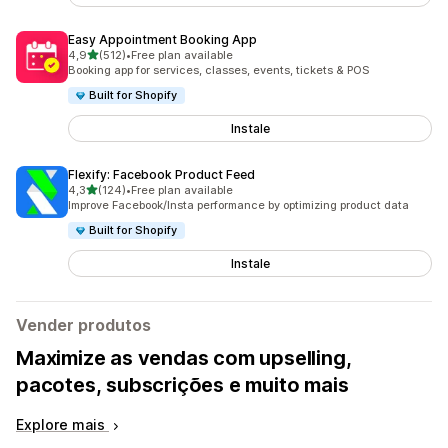
Easy Appointment Booking App
de 5 estrelas
4,9
(512)
•
Free plan available
512 total de avaliações
Booking app for services, classes, events, tickets & POS
Built for Shopify
Instale
Flexify: Facebook Product Feed
de 5 estrelas
4,3
(124)
•
Free plan available
124 total de avaliações
Improve Facebook/Insta performance by optimizing product data
Built for Shopify
Instale
Vender produtos
Maximize as vendas com upselling,
pacotes, subscrições e muito mais
Explore mais