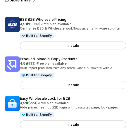
BSS B2B Wholesale Pricing
de 5 estrelas
4,9
(1.083)
•
Free plan available
1083 total de avaliações
Centralize B2B & Wholesale workflows as an all-in-one solution
Built for Shopify
Instale
ProductUpload.ai Copy Products
de 5 estrelas
4,8
(33)
•
Free plan available
33 total de avaliações
Bulk import products from any store, Clone & Rewrite with AI
Built for Shopify
Instale
Easy Wholesale Lock for B2B
de 5 estrelas
4,5
(224)
•
Free plan available
224 total de avaliações
Hide prices, restrict B2B login with password page, lock pages
Built for Shopify
Instale