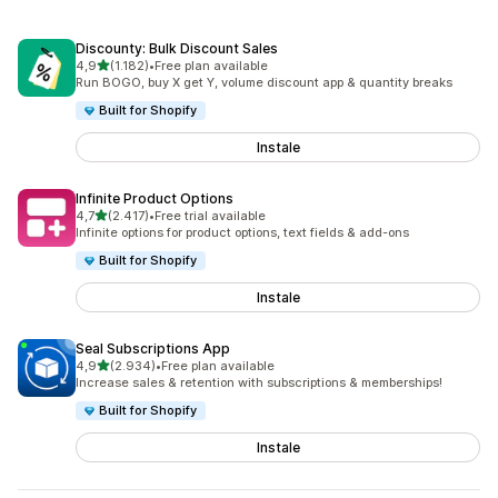
Discounty: Bulk Discount Sales
de 5 estrelas
4,9
(1.182)
•
Free plan available
1182 total de avaliações
Run BOGO, buy X get Y, volume discount app & quantity breaks
Built for Shopify
Instale
Infinite Product Options
de 5 estrelas
4,7
(2.417)
•
Free trial available
2417 total de avaliações
Infinite options for product options, text fields & add-ons
Built for Shopify
Instale
Seal Subscriptions App
de 5 estrelas
4,9
(2.934)
•
Free plan available
2934 total de avaliações
Increase sales & retention with subscriptions & memberships!
Built for Shopify
Instale