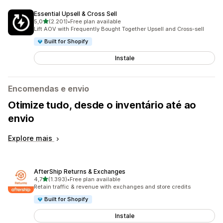
Essential Upsell & Cross Sell
de 5 estrelas
5,0
(2.201)
•
Free plan available
2201 total de avaliações
Lift AOV with Frequently Bought Together Upsell and Cross-sell
Built for Shopify
Instale
Encomendas e envio
Otimize tudo, desde o inventário até ao
envio
Explore mais
AfterShip Returns & Exchanges
de 5 estrelas
4,7
(1.393)
•
Free plan available
1393 total de avaliações
Retain traffic & revenue with exchanges and store credits
Built for Shopify
Instale