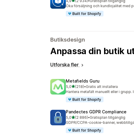
av 5 stjärnor
4,9
(2 934)
•
Gratisplan tillgänglig
2934 recensioner totalt
Öka försäljning och kundlojalitet med
Built for Shopify
Butiksdesign
Anpassa din butik ut
Utforska fler
Metafields Guru
av 5 stjärnor
5,0
(218)
•
Gratis att installera
218 recensioner totalt
Hantera metafält manuellt eller i grupp
Built for Shopify
Pandectes GDPR Compliance
av 5 stjärnor
5,0
(2 886)
•
Gratisplan tillgänglig
2886 recensioner totalt
GDPR/CCPA-cookie-banner, webbtillgän
Built for Shopify