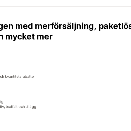
gen med merförsäljning, paketlö
h mycket mer
ch kvantitetsrabatter
lig
v, textfält och tillägg