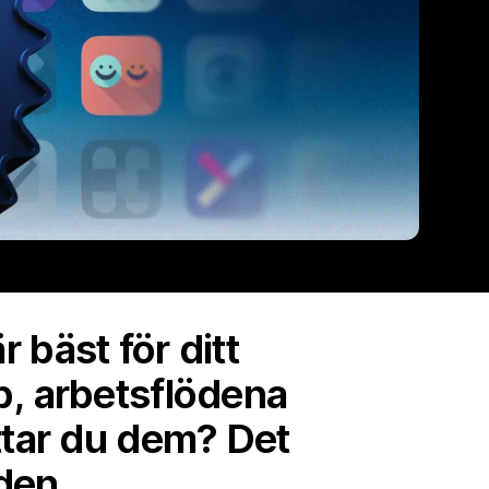
r bäst för ditt
b, arbetsflödena
ttar du dem? Det
den.