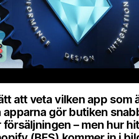
 lätt att veta vilken app som ä
a apparna gör butiken snab
 försäljningen – men hur hi
Shopify (BFS) kommer in i bil