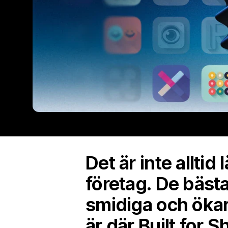
Det är inte alltid
företag. De bäst
smidiga och ökar
är där Built for 