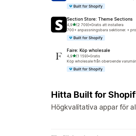
Built for Shopify
Section Store: Theme Sections
av 5 stjärnor
4,9
(2 709)
•
Gratis att installera
2709 recensioner totalt
700+ anpassningsbara sektioner. + pro
Built for Shopify
Faire: Köp wholesale
av 5 stjärnor
4,9
(1 159)
•
Gratis
1159 recensioner totalt
Köp wholesale från oberoende varumärk
Built for Shopify
Hitta Built for Shopi
Högkvalitativa appar för al