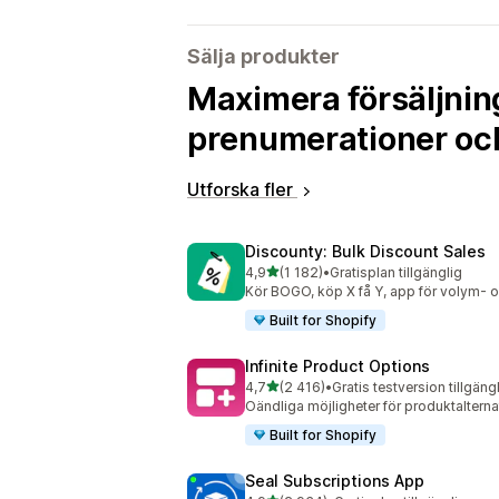
Sälja produkter
Maximera försäljnin
prenumerationer oc
Utforska fler
Discounty: Bulk Discount Sales
av 5 stjärnor
4,9
(1 182)
•
Gratisplan tillgänglig
1182 recensioner totalt
Kör BOGO, köp X få Y, app för volym- o
Built for Shopify
Infinite Product Options
av 5 stjärnor
4,7
(2 416)
•
Gratis testversion tillgäng
2416 recensioner totalt
Oändliga möjligheter för produktalternati
Built for Shopify
Seal Subscriptions App