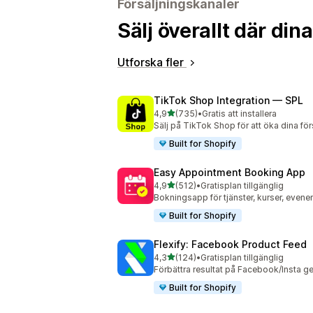
Försäljningskanaler
Sälj överallt där di
Utforska fler
TikTok Shop Integration — SPL
av 5 stjärnor
4,9
(735)
•
Gratis att installera
735 recensioner totalt
Sälj på TikTok Shop för att öka dina fö
Built for Shopify
Easy Appointment Booking App
av 5 stjärnor
4,9
(512)
•
Gratisplan tillgänglig
512 recensioner totalt
Bokningsapp för tjänster, kurser, evene
Built for Shopify
Flexify: Facebook Product Feed
av 5 stjärnor
4,3
(124)
•
Gratisplan tillgänglig
124 recensioner totalt
Förbättra resultat på Facebook/Insta 
Built for Shopify