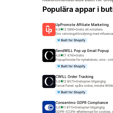
Populära appar i but
UpPromote Affiliate Marketing
av 5 stjärnor
4,9
(3 589)
•
Gratis att installera
3589 recensioner totalt
Driv värvningsförsäljning med influence
Built for Shopify
SendWILL Pop up Email Popup
av 5 stjärnor
4,9
(7 474)
•
Gratis
7474 recensioner totalt
Popupfönster för nyhetsbrev, sms- och
Built for Shopify
CWILL Order Tracking
av 5 stjärnor
5,0
(2 857)
•
Gratisplan tillgänglig
2857 recensioner totalt
Parcel Panel: spåra ordrar, mindre WISM
Built for Shopify
Consentmo GDPR Compliance
av 5 stjärnor
5,0
(1 871)
•
Gratisplan tillgänglig
1871 recensioner totalt
GDPR-/CCPA-efterlevnad för cookies, w