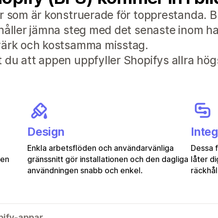
r som är konstruerade för topprestanda. B
håller jämna steg med det senaste inom han
dvärk och kostsamma misstag.
du att appen uppfyller Shopifys allra hög
Design
Integ
Enkla arbetsflöden och användarvänliga
Dessa 
gen
gränssnitt gör installationen och den dagliga
låter d
användningen snabb och enkel.
räckhåll
pify-appar