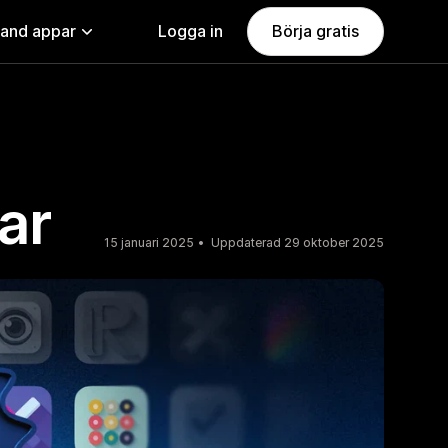
land appar
Logga in
Börja gratis
ar
15 januari 2025
Uppdaterad 29 oktober 2025