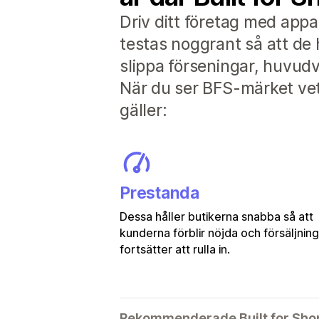
Driv ditt företag med appa
testas noggrant så att de 
slippa förseningar, huvu
När du ser BFS-märket vet 
gäller:
Prestanda
Dessa håller butikerna snabba så att
kunderna förblir nöjda och försäljnin
fortsätter att rulla in.
Rekommenderade Built for Sho