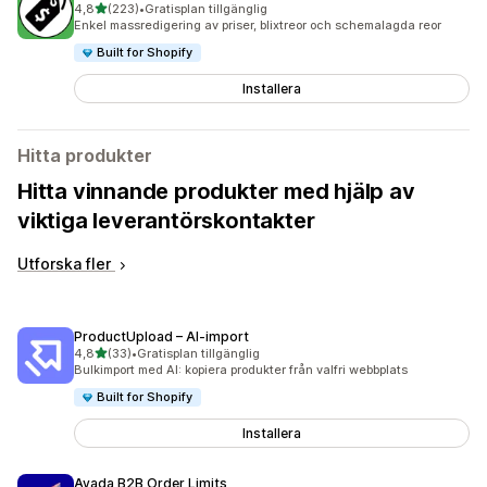
av 5 stjärnor
4,8
(223)
•
Gratisplan tillgänglig
223 recensioner totalt
Enkel massredigering av priser, blixtreor och schemalagda reor
Built for Shopify
Installera
Hitta produkter
Hitta vinnande produkter med hjälp av
viktiga leverantörskontakter
Utforska fler
ProductUpload – AI‑import
av 5 stjärnor
4,8
(33)
•
Gratisplan tillgänglig
33 recensioner totalt
Bulkimport med AI: kopiera produkter från valfri webbplats
Built for Shopify
Installera
Avada B2B Order Limits