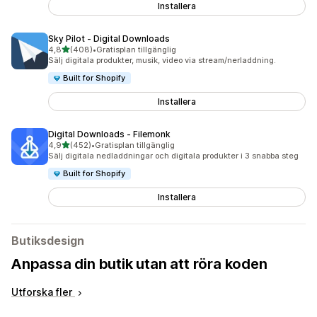
Installera
Sky Pilot ‑ Digital Downloads
av 5 stjärnor
4,8
(408)
•
Gratisplan tillgänglig
408 recensioner totalt
Sälj digitala produkter, musik, video via stream/nerladdning.
Built for Shopify
Installera
Digital Downloads ‑ Filemonk
av 5 stjärnor
4,9
(452)
•
Gratisplan tillgänglig
452 recensioner totalt
Sälj digitala nedladdningar och digitala produkter i 3 snabba steg
Built for Shopify
Installera
Butiksdesign
Anpassa din butik utan att röra koden
Utforska fler