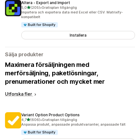
Altera ‑ Export and Import
av 5 stjärnor
5,0
(205)
•
Gratisplan tillgänglig
205 recensioner totalt
Importera och exportera data med Excel eller CSV. Matrixify-
kompatibelt
Built for Shopify
Installera
Sälja produkter
Maximera försäljningen med
merförsäljning, paketlösningar,
prenumerationer och mycket mer
Utforska fler
Variant Option Product Options
av 5 stjärnor
4,7
(606)
•
Gratisplan tillgänglig
606 recensioner totalt
Anpassa produkt, anpassade produktvarianter, anpassade fält
Built for Shopify