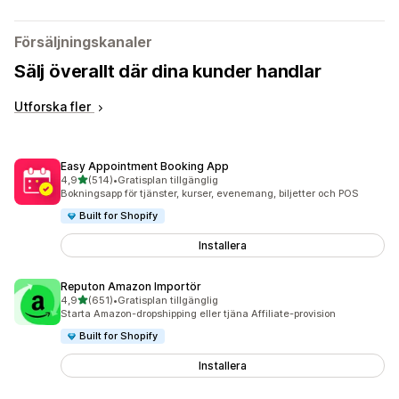
Försäljningskanaler
Sälj överallt där dina kunder handlar
Utforska fler
Easy Appointment Booking App
av 5 stjärnor
4,9
(514)
•
Gratisplan tillgänglig
514 recensioner totalt
Bokningsapp för tjänster, kurser, evenemang, biljetter och POS
Built for Shopify
Installera
Reputon Amazon Importör
av 5 stjärnor
4,9
(651)
•
Gratisplan tillgänglig
651 recensioner totalt
Starta Amazon-dropshipping eller tjäna Affiliate-provision
Built for Shopify
Installera