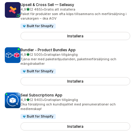
Upsell & Cross Sell — Selleasy
av 5 stjärnor
4,9
(2 485)
•
Gratis att installera
2485 recensioner totalt
Paket för produkter som ofta köps tillsammans och merförsäljning i
varukorgen – öka AOV
Built for Shopify
Installera
Bundler ‑ Product Bundles App
av 5 stjärnor
4,9
(2 500)
•
Gratisplan tillgänglig
2500 recensioner totalt
Tjäna mer med paketerbjudanden, paketmerförsäljning och
mängdrabatter
Built for Shopify
Installera
Seal Subscriptions App
av 5 stjärnor
4,9
(2 940)
•
Gratisplan tillgänglig
2940 recensioner totalt
Öka försäljning och kundlojalitet med prenumerationer och
medlemskap!
Built for Shopify
Installera