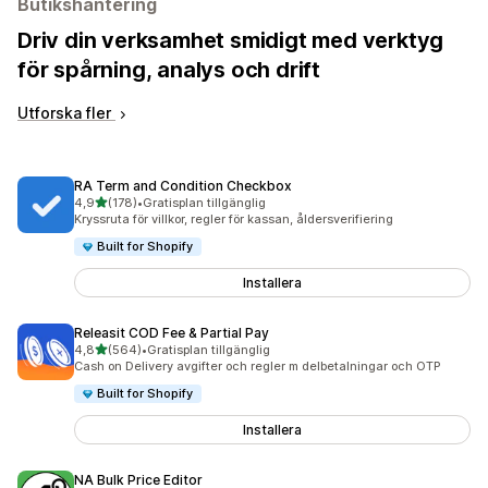
Butikshantering
Driv din verksamhet smidigt med verktyg
för spårning, analys och drift
Utforska fler
RA Term and Condition Checkbox
av 5 stjärnor
4,9
(178)
•
Gratisplan tillgänglig
178 recensioner totalt
Kryssruta för villkor, regler för kassan, åldersverifiering
Built for Shopify
Installera
Releasit COD Fee & Partial Pay
av 5 stjärnor
4,8
(564)
•
Gratisplan tillgänglig
564 recensioner totalt
Cash on Delivery avgifter och regler m delbetalningar och OTP
Built for Shopify
Installera
NA Bulk Price Editor