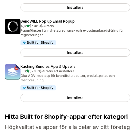
Installera
SendWILL Pop up Email Popup
av 5 stjärnor
4,9
(7 480)
•
Gratis
7480 recensioner totalt
Popupfönster för nyhetsbrev, sms- och e-postmarknadsföring för
registreringar
Built for Shopify
Installera
Kaching Bundles App & Upsells
av 5 stjärnor
5,0
(5 100)
•
Gratis att installera
5100 recensioner totalt
Öka AOV med app för kvantitetsrabatter, produktpaket och
merförsäljning
Built for Shopify
Installera
Hitta Built for Shopify-appar efter kategori
Högkvalitativa appar för alla delar av ditt företag