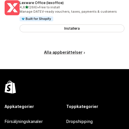
Lexware Office (lexoffice)
av 5 stjärnor
4,6
(266)
•
Free to install
266 recensioner totalt
Manage DATEV-ready vouchers, taxes, payments & customers
Built for Shopify
Installera
Alla appberättelser
Appkategorier
Toppkategorier
Försäljningskanaler
Dropshipping