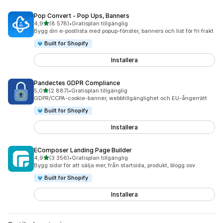
Pop Convert ‑ Pop Ups, Banners
av 5 stjärnor
4,9
(8 578)
•
Gratisplan tillgänglig
8578 recensioner totalt
Bygg din e-postlista med popup-fönster, banners och list för fri frakt
Built for Shopify
Installera
Pandectes GDPR Compliance
av 5 stjärnor
5,0
(2 887)
•
Gratisplan tillgänglig
2887 recensioner totalt
GDPR/CCPA-cookie-banner, webbtillgänglighet och EU-ångerrätt
Built for Shopify
Installera
EComposer Landing Page Builder
av 5 stjärnor
4,9
(3 356)
•
Gratisplan tillgänglig
3356 recensioner totalt
Bygg sidor för att sälja mer, från startsida, produkt, blogg osv.
Built for Shopify
Installera