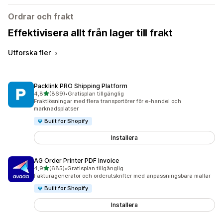
Ordrar och frakt
Effektivisera allt från lager till frakt
Utforska fler
Packlink PRO Shipping Platform
av 5 stjärnor
4,8
(869)
•
Gratisplan tillgänglig
869 recensioner totalt
Fraktlösningar med flera transportörer för e-handel och
marknadsplatser
Built for Shopify
Installera
AG Order Printer PDF Invoice
av 5 stjärnor
4,9
(685)
•
Gratisplan tillgänglig
685 recensioner totalt
Fakturagenerator och orderutskrifter med anpassningsbara mallar
Built for Shopify
Installera