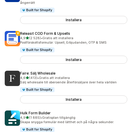
ångerrätt
Built for Shopify
Installera
Releasit COD Form & Upsells
av 5 stjärnor
4,9
(2 528)
•
Gratis att installera
2528 recensioner totalt
Postförskottsformulär: Upsell, Erbjudanden, OTP & SMS
Built for Shopify
Installera
Faire: Sälj Wholesale
av 5 stjärnor
4,6
(413)
•
Gratis att installera
413 recensioner totalt
Sälj wholesale till oberoende återförsäljare över hela världen
Built for Shopify
Installera
Hulk Form Builder
av 5 stjärnor
4,9
(1 885)
•
Gratisplan tillgänglig
1885 recensioner totalt
Skapa snygga formulär med lätthet och på några sekunder.
Built for Shopify