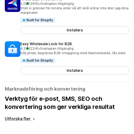
av 5 stjärnor
5,0
(269)
•
Gratisplan tillgänglig
269 recensioner totalt
Ställ in gränser för minsta order så att små ordrar inte äter upp dina
marginaler
Built for Shopify
Installera
Easy Wholesale Lock for B2B
av 5 stjärnor
4,5
(224)
•
Gratisplan tillgänglig
224 recensioner totalt
Dölj priser, begränsa B2B-inloggning med lösenordssida, lås sidor
Built for Shopify
Installera
Marknadsföring och konvertering
Verktyg för e-post, SMS, SEO och
konvertering som ger verkliga resultat
Utforska fler