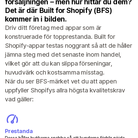
försäljningen – men hur hittar du dem?
Det är där Built for Shopify (BFS)
kommer in i bilden.
Driv ditt företag med appar som är
konstruerade för topprestanda. Built for
Shopify-appar testas noggrant så att de håller
jämna steg med det senaste inom handel,
vilket gör att du kan slippa förseningar,
huvudvärk och kostsamma misstag.
När du ser BFS-märket vet du att appen
uppfyller Shopifys allra högsta kvalitetskrav
vad gäller:
Prestanda
Dessa håller butikerna snabba så att kunderna förblir nöjda