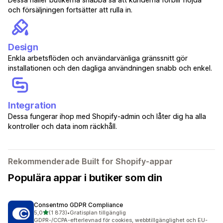
och försäljningen fortsätter att rulla in.
Design
Enkla arbetsflöden och användarvänliga gränssnitt gör
installationen och den dagliga användningen snabb och enkel.
Integration
Dessa fungerar ihop med Shopify-admin och låter dig ha alla
kontroller och data inom räckhåll.
Rekommenderade Built for Shopify-appar
Populära appar i butiker som din
Consentmo GDPR Compliance
av 5 stjärnor
5,0
(1 873)
•
Gratisplan tillgänglig
1873 recensioner totalt
GDPR-/CCPA-efterlevnad för cookies, webbtillgänglighet och EU-