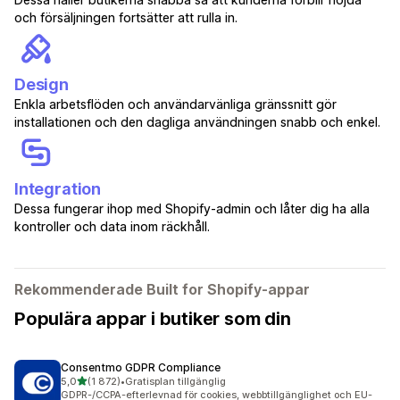
och försäljningen fortsätter att rulla in.
Design
Enkla arbetsflöden och användarvänliga gränssnitt gör
installationen och den dagliga användningen snabb och enkel.
Integration
Dessa fungerar ihop med Shopify-admin och låter dig ha alla
kontroller och data inom räckhåll.
Rekommenderade Built for Shopify-appar
Populära appar i butiker som din
Consentmo GDPR Compliance
av 5 stjärnor
5,0
(1 872)
•
Gratisplan tillgänglig
1872 recensioner totalt
GDPR-/CCPA-efterlevnad för cookies, webbtillgänglighet och EU-