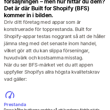
försäljningen – men hur hittar du dem?
Det är där Built for Shopify (BFS)
kommer in i bilden.
Driv ditt företag med appar som är
konstruerade för topprestanda. Built for
Shopify-appar testas noggrant så att de håller
jämna steg med det senaste inom handel,
vilket gör att du kan slippa förseningar,
huvudvärk och kostsamma misstag.
När du ser BFS-märket vet du att appen
uppfyller Shopifys allra högsta kvalitetskrav
vad gäller:
Prestanda
Dessa håller butikerna snabba så att kunderna förblir nöjda