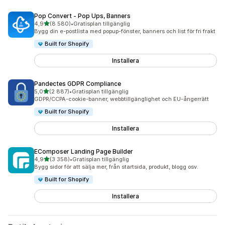
Pop Convert ‑ Pop Ups, Banners
av 5 stjärnor
4,9
(8 580)
•
Gratisplan tillgänglig
8580 recensioner totalt
Bygg din e-postlista med popup-fönster, banners och list för fri frakt
Built for Shopify
Installera
Pandectes GDPR Compliance
av 5 stjärnor
5,0
(2 887)
•
Gratisplan tillgänglig
2887 recensioner totalt
GDPR/CCPA-cookie-banner, webbtillgänglighet och EU-ångerrätt
Built for Shopify
Installera
EComposer Landing Page Builder
av 5 stjärnor
4,9
(3 358)
•
Gratisplan tillgänglig
3358 recensioner totalt
Bygg sidor för att sälja mer, från startsida, produkt, blogg osv.
Built for Shopify
Installera