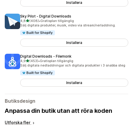
Installera
Sky Pilot ‑ Digital Downloads
av 5 stjärnor
4,8
(408)
•
Gratisplan tillgänglig
408 recensioner totalt
Sälj digitala produkter, musik, video via stream/nerladdning.
Built for Shopify
Installera
Digital Downloads ‑ Filemonk
av 5 stjärnor
4,9
(453)
•
Gratisplan tillgänglig
453 recensioner totalt
Sälj digitala nedladdningar och digitala produkter i 3 snabba steg
Built for Shopify
Installera
Butiksdesign
Anpassa din butik utan att röra koden
Utforska fler