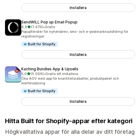
Installera
SendWILL Pop up Email Popup
av 5 stjärnor
4,9
(7 479)
•
Gratis
7479 recensioner totalt
Popupfönster för nyhetsbrev, sms- och e-postmarknadsföring för
registreringar
Built for Shopify
Installera
Kaching Bundles App & Upsells
av 5 stjärnor
5,0
(5 099)
•
Gratis att installera
5099 recensioner totalt
Öka AOV med app för kvantitetsrabatter, produktpaket och
merförsäljning
Built for Shopify
Installera
Hitta Built for Shopify-appar efter kategori
Högkvalitativa appar för alla delar av ditt företag