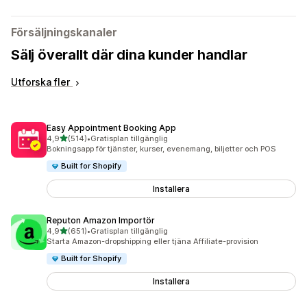
Försäljningskanaler
Sälj överallt där dina kunder handlar
Utforska fler
Easy Appointment Booking App
av 5 stjärnor
4,9
(514)
•
Gratisplan tillgänglig
514 recensioner totalt
Bokningsapp för tjänster, kurser, evenemang, biljetter och POS
Built for Shopify
Installera
Reputon Amazon Importör
av 5 stjärnor
4,9
(651)
•
Gratisplan tillgänglig
651 recensioner totalt
Starta Amazon-dropshipping eller tjäna Affiliate-provision
Built for Shopify
Installera