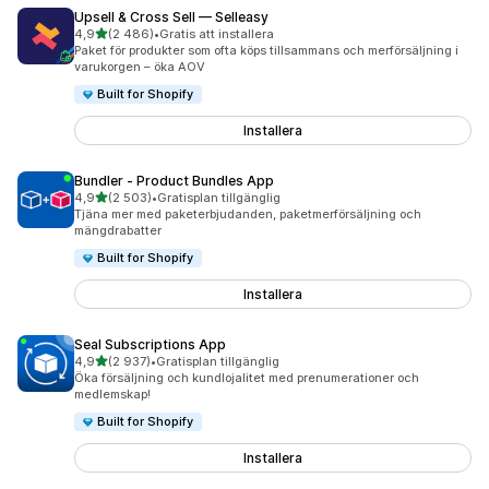
Upsell & Cross Sell — Selleasy
av 5 stjärnor
4,9
(2 486)
•
Gratis att installera
2486 recensioner totalt
Paket för produkter som ofta köps tillsammans och merförsäljning i
varukorgen – öka AOV
Built for Shopify
Installera
Bundler ‑ Product Bundles App
av 5 stjärnor
4,9
(2 503)
•
Gratisplan tillgänglig
2503 recensioner totalt
Tjäna mer med paketerbjudanden, paketmerförsäljning och
mängdrabatter
Built for Shopify
Installera
Seal Subscriptions App
av 5 stjärnor
4,9
(2 937)
•
Gratisplan tillgänglig
2937 recensioner totalt
Öka försäljning och kundlojalitet med prenumerationer och
medlemskap!
Built for Shopify
Installera