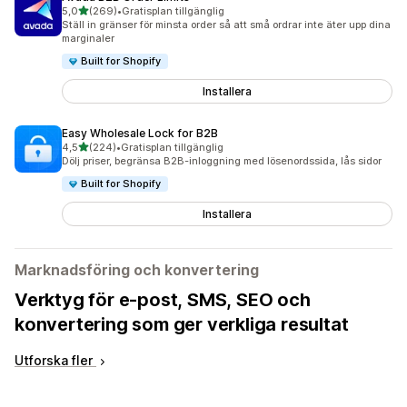
av 5 stjärnor
5,0
(269)
•
Gratisplan tillgänglig
269 recensioner totalt
Ställ in gränser för minsta order så att små ordrar inte äter upp dina
marginaler
Built for Shopify
Installera
Easy Wholesale Lock for B2B
av 5 stjärnor
4,5
(224)
•
Gratisplan tillgänglig
224 recensioner totalt
Dölj priser, begränsa B2B-inloggning med lösenordssida, lås sidor
Built for Shopify
Installera
Marknadsföring och konvertering
Verktyg för e-post, SMS, SEO och
konvertering som ger verkliga resultat
Utforska fler