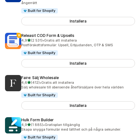
ångerrätt
Built for Shopify
Installera
Releasit COD Form & Upsells
av 5 stjärnor
4,9
(2 531)
•
Gratis att installera
2531 recensioner totalt
Postförskottsformulär: Upsell, Erbjudanden, OTP & SMS
Built for Shopify
Installera
Faire: Sälj Wholesale
av 5 stjärnor
4,6
(412)
•
Gratis att installera
412 recensioner totalt
Sälj wholesale till oberoende återförsäljare över hela världen
Built for Shopify
Installera
Hulk Form Builder
av 5 stjärnor
4,9
(1 885)
•
Gratisplan tillgänglig
1885 recensioner totalt
Skapa snygga formulär med lätthet och på några sekunder.
Built for Shopify