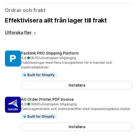
Ordrar och frakt
Effektivisera allt från lager till frakt
Utforska fler
Packlink PRO Shipping Platform
av 5 stjärnor
4,8
(870)
•
Gratisplan tillgänglig
870 recensioner totalt
Fraktlösningar med flera transportörer för e-handel och
marknadsplatser
Built for Shopify
Installera
AG Order Printer PDF Invoice
av 5 stjärnor
4,9
(686)
•
Gratisplan tillgänglig
686 recensioner totalt
Fakturagenerator och orderutskrifter med anpassningsbara mallar
Built for Shopify
Installera