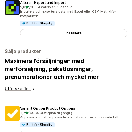
Altera ‑ Export and Import
av 5 stjärnor
5,0
(205)
•
Gratisplan tillgänglig
205 recensioner totalt
Importera och exportera data med Excel eller CSV. Matrixify-
kompatibelt
Built for Shopify
Installera
Sälja produkter
Maximera försäljningen med
merförsäljning, paketlösningar,
prenumerationer och mycket mer
Utforska fler
Variant Option Product Options
av 5 stjärnor
4,7
(606)
•
Gratisplan tillgänglig
606 recensioner totalt
Anpassa produkt, anpassade produktvarianter, anpassade fält
Built for Shopify