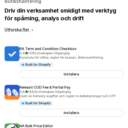
Butikshantering
Driv din verksamhet smidigt med verktyg
för spårning, analys och drift
Utforska fler
RA Term and Condition Checkbox
av 5 stjärnor
4,9
(178)
•
Gratisplan tillgänglig
178 recensioner totalt
Kryssruta för villkor, regler för kassan, åldersverifiering
Built for Shopify
Installera
Releasit COD Fee & Partial Pay
av 5 stjärnor
4,8
(564)
•
Gratisplan tillgänglig
564 recensioner totalt
Cash on Delivery avgifter och regler m delbetalningar och OTP
Built for Shopify
Installera
NA Bulk Price Editor