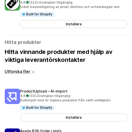
av 5 stjärnor
4,8
(222)
•
Gratisplan tillgänglig
222 recensioner totalt
Enkel massredigering av priser, blixtreor och schemalagda reor
Built for Shopify
Installera
Hitta produkter
Hitta vinnande produkter med hjälp av
viktiga leverantörskontakter
Utforska fler
ProductUpload – AI‑import
av 5 stjärnor
4,8
(33)
•
Gratisplan tillgänglig
33 recensioner totalt
Bulkimport med AI: kopiera produkter från valfri webbplats
Built for Shopify
Installera
Avada B2B Order Limits