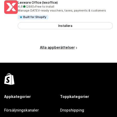
Lexware Office (lexoffice)
av 5 stjärnor
4,6
(266)
•
Free to install
266 recensioner totalt
Manage DATEV-ready vouchers, taxes, payments & customers
Built for Shopify
Installera
Alla appberättelser
Appkategorier
Toppkategorier
Försäljningskanaler
Dropshipping