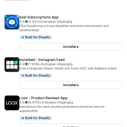
Seal Subscriptions App
av 5 stjärnor
4,9
(2 931)
•
Gratisplan tillgänglig
2931 recensioner totalt
Öka försäljning och kundlojalitet med prenumerationer och
medlemskap!
Built for Shopify
Installera
Instafeed ‑ Instagram Feed
av 5 stjärnor
4,9
(1 928)
•
Gratisplan tillgänglig
1928 recensioner totalt
Visa Instagram-flöden, Reels och Insta-UGC som köpbara videor
Built for Shopify
Installera
Loox ‑ Product Reviews App
av 5 stjärnor
4,9
(8 870)
•
Gratisplan tillgänglig
8870 recensioner totalt
Konvertera fler med visuella produktrecensioner med AI-
superkrafter
Built for Shopify