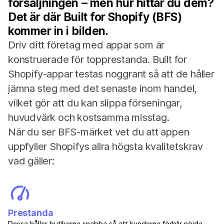
försäljningen – men hur hittar du dem?
Det är där Built for Shopify (BFS)
kommer in i bilden.
Driv ditt företag med appar som är
konstruerade för topprestanda. Built for
Shopify-appar testas noggrant så att de håller
jämna steg med det senaste inom handel,
vilket gör att du kan slippa förseningar,
huvudvärk och kostsamma misstag.
När du ser BFS-märket vet du att appen
uppfyller Shopifys allra högsta kvalitetskrav
vad gäller:
Prestanda
Dessa håller butikerna snabba så att kunderna förblir nöjda