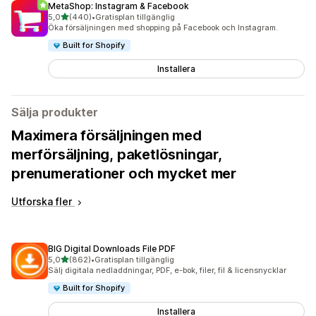
MetaShop: Instagram & Facebook
av 5 stjärnor
5,0
(440)
•
Gratisplan tillgänglig
440 recensioner totalt
Öka försäljningen med shopping på Facebook och Instagram.
Built for Shopify
Installera
Sälja produkter
Maximera försäljningen med
merförsäljning, paketlösningar,
prenumerationer och mycket mer
Utforska fler
BIG Digital Downloads File PDF
av 5 stjärnor
5,0
(862)
•
Gratisplan tillgänglig
862 recensioner totalt
Sälj digitala nedladdningar, PDF, e-bok, filer, fil & licensnycklar
Built for Shopify
Installera