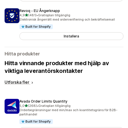
Revoq ‑ EU Ångerknapp
av 5 stjärnor
4,9
(481)
•
Gratisplan tillgänglig
481 recensioner totalt
Elektronisk ångerrätt med orderverifiering och bekräftelsemail
Built for Shopify
Installera
Hitta produkter
Hitta vinnande produkter med hjälp av
viktiga leverantörskontakter
Utforska fler
Avada Order Limits Quantity
av 5 stjärnor
5,0
(268)
•
Gratisplan tillgänglig
268 recensioner totalt
Orderbegränsningar med min/max och kvantitetsgräns för B2B-
partihandel
Built for Shopify