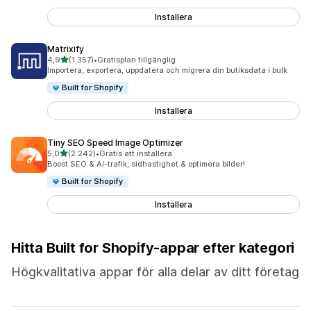
Installera
Matrixify
av 5 stjärnor
4,9
(1 357)
•
Gratisplan tillgänglig
1357 recensioner totalt
Importera, exportera, uppdatera och migrera din butiksdata i bulk
Built for Shopify
Installera
Tiny SEO Speed Image Optimizer
av 5 stjärnor
5,0
(2 242)
•
Gratis att installera
2242 recensioner totalt
Boost SEO & AI-trafik, sidhastighet & optimera bilder!
Built for Shopify
Installera
Hitta Built for Shopify-appar efter kategori
Högkvalitativa appar för alla delar av ditt företag