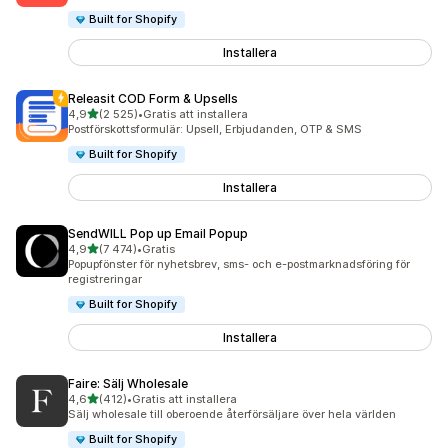
Built for Shopify
Installera
Releasit COD Form & Upsells
av 5 stjärnor
4,9
(2 525)
•
Gratis att installera
2525 recensioner totalt
Postförskottsformulär: Upsell, Erbjudanden, OTP & SMS
Built for Shopify
Installera
SendWILL Pop up Email Popup
av 5 stjärnor
4,9
(7 474)
•
Gratis
7474 recensioner totalt
Popupfönster för nyhetsbrev, sms- och e-postmarknadsföring för
registreringar
Built for Shopify
Installera
Faire: Sälj Wholesale
av 5 stjärnor
4,6
(412)
•
Gratis att installera
412 recensioner totalt
Sälj wholesale till oberoende återförsäljare över hela världen
Built for Shopify