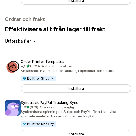
Installera
Ordrar och frakt
Effektivisera allt från lager till frakt
Utforska fler
Order Printer Templates
av 5 stjärnor
4,9
(681)
•
Gratis att installera
681 recensioner totalt
Anpassade PDF-mallar för fakturor, följesedlar och returer.
Built for Shopify
Installera
Synctrack PayPal Tracking Sync
av 5 stjärnor
5,0
(373)
•
Gratisplan tillgänglig
373 recensioner totalt
Synkronisera spårning för Stripe och PayPal för att undvika
spärrade medel och reservationer hos PayPal
Built for Shopify
Installera