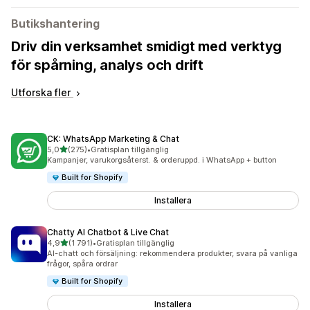
Butikshantering
Driv din verksamhet smidigt med verktyg
för spårning, analys och drift
Utforska fler
CK: WhatsApp Marketing & Chat
av 5 stjärnor
5,0
(275)
•
Gratisplan tillgänglig
275 recensioner totalt
Kampanjer, varukorgsåterst. & orderuppd. i WhatsApp + button
Built for Shopify
Installera
Chatty AI Chatbot & Live Chat
av 5 stjärnor
4,9
(1 791)
•
Gratisplan tillgänglig
1791 recensioner totalt
AI-chatt och försäljning: rekommendera produkter, svara på vanliga
frågor, spåra ordrar
Built for Shopify
Installera