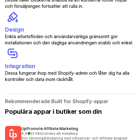
och försäljningen fortsätter att rulla in.
Design
Enkla arbetsflöden och användarvänliga gränssnitt gör
installationen och den dagliga användningen snabb och enkel.
Integration
Dessa fungerar ihop med Shopify-admin och låter dig ha alla
kontroller och data inom räckhåll.
Rekommenderade Built for Shopify-appar
Populära appar i butiker som din
UpPromote Affiliate Marketing
av 5 stjärnor
4,9
(3 585)
•
Gratis att installera
3585 recensioner totalt
Driv värvningsförsäljning med influencer- och affiliate-program