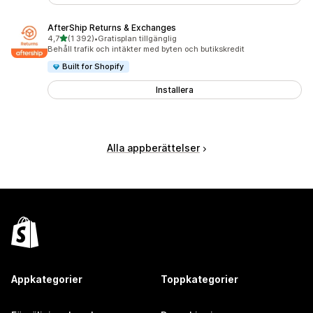
AfterShip Returns & Exchanges
av 5 stjärnor
4,7
(1 392)
•
Gratisplan tillgänglig
1392 recensioner totalt
Behåll trafik och intäkter med byten och butikskredit
Built for Shopify
Installera
Alla appberättelser
Appkategorier
Toppkategorier