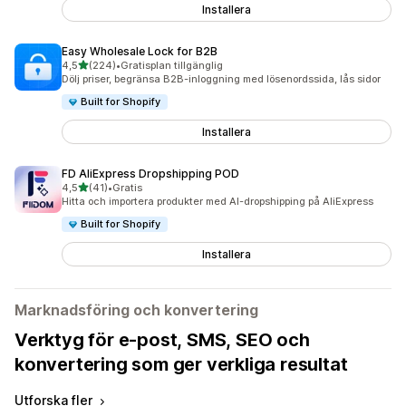
Installera
Easy Wholesale Lock for B2B
av 5 stjärnor
4,5
(224)
•
Gratisplan tillgänglig
224 recensioner totalt
Dölj priser, begränsa B2B-inloggning med lösenordssida, lås sidor
Built for Shopify
Installera
FD AliExpress Dropshipping POD
av 5 stjärnor
4,5
(41)
•
Gratis
41 recensioner totalt
Hitta och importera produkter med AI-dropshipping på AliExpress
Built for Shopify
Installera
Marknadsföring och konvertering
Verktyg för e-post, SMS, SEO och
konvertering som ger verkliga resultat
Utforska fler