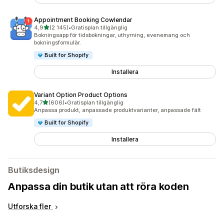
Appointment Booking Cowlendar
av 5 stjärnor
4,9
(2 145)
•
Gratisplan tillgänglig
2145 recensioner totalt
Bokningsapp för tidsbokningar, uthyrning, evenemang och
bokningsformulär.
Built for Shopify
Installera
Variant Option Product Options
av 5 stjärnor
4,7
(606)
•
Gratisplan tillgänglig
606 recensioner totalt
Anpassa produkt, anpassade produktvarianter, anpassade fält
Built for Shopify
Installera
Butiksdesign
Anpassa din butik utan att röra koden
Utforska fler