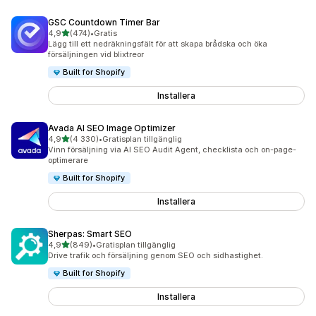
GSC Countdown Timer Bar
av 5 stjärnor
4,9
(474)
•
Gratis
474 recensioner totalt
Lägg till ett nedräkningsfält för att skapa brådska och öka
försäljningen vid blixtreor
Built for Shopify
Installera
Avada AI SEO Image Optimizer
av 5 stjärnor
4,9
(4 330)
•
Gratisplan tillgänglig
4330 recensioner totalt
Vinn försäljning via AI SEO Audit Agent, checklista och on-page-
optimerare
Built for Shopify
Installera
Sherpas: Smart SEO
av 5 stjärnor
4,9
(849)
•
Gratisplan tillgänglig
849 recensioner totalt
Drive trafik och försäljning genom SEO och sidhastighet.
Built for Shopify
Installera