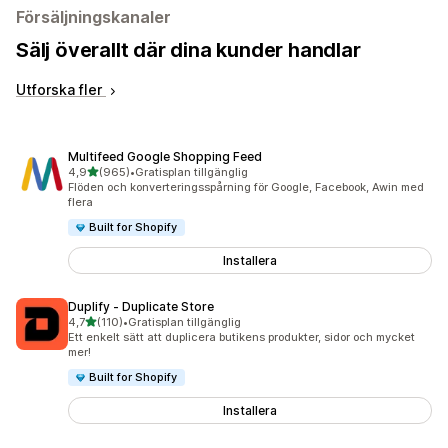
Försäljningskanaler
Sälj överallt där dina kunder handlar
Utforska fler
Multifeed Google Shopping Feed
av 5 stjärnor
4,9
(965)
•
Gratisplan tillgänglig
965 recensioner totalt
Flöden och konverteringsspårning för Google, Facebook, Awin med
flera
Built for Shopify
Installera
Duplify ‑ Duplicate Store
av 5 stjärnor
4,7
(110)
•
Gratisplan tillgänglig
110 recensioner totalt
Ett enkelt sätt att duplicera butikens produkter, sidor och mycket
mer!
Built for Shopify
Installera