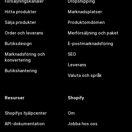
Försäljningskanaler
Dropshipping
Hitta produkter
Marknadsplatser
Sälja produkter
Produktomdömen
Order och leverans
Merförsäljning och paket
Butiksdesign
E-postmarknadsföring
Marknadsföring och
SEO
konvertering
Leverans
Butikshantering
Valuta och språk
Resurser
Shopify
Shopifys hjälpcenter
Om
API-dokumentation
Jobba hos oss