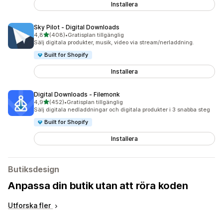
Installera
Sky Pilot ‑ Digital Downloads
av 5 stjärnor
4,8
(408)
•
Gratisplan tillgänglig
408 recensioner totalt
Sälj digitala produkter, musik, video via stream/nerladdning.
Built for Shopify
Installera
Digital Downloads ‑ Filemonk
av 5 stjärnor
4,9
(452)
•
Gratisplan tillgänglig
452 recensioner totalt
Sälj digitala nedladdningar och digitala produkter i 3 snabba steg
Built for Shopify
Installera
Butiksdesign
Anpassa din butik utan att röra koden
Utforska fler