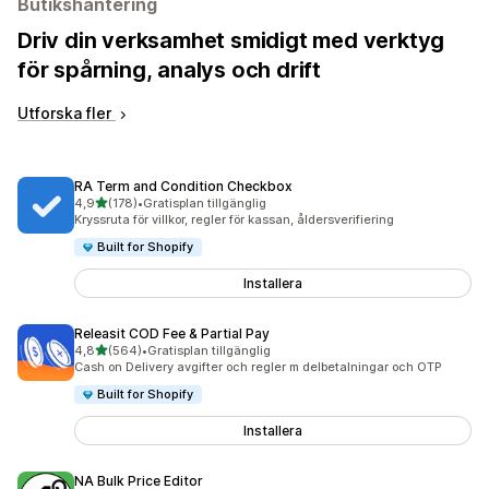
Butikshantering
Driv din verksamhet smidigt med verktyg
för spårning, analys och drift
Utforska fler
RA Term and Condition Checkbox
av 5 stjärnor
4,9
(178)
•
Gratisplan tillgänglig
178 recensioner totalt
Kryssruta för villkor, regler för kassan, åldersverifiering
Built for Shopify
Installera
Releasit COD Fee & Partial Pay
av 5 stjärnor
4,8
(564)
•
Gratisplan tillgänglig
564 recensioner totalt
Cash on Delivery avgifter och regler m delbetalningar och OTP
Built for Shopify
Installera
NA Bulk Price Editor