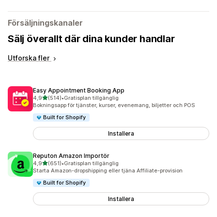
Försäljningskanaler
Sälj överallt där dina kunder handlar
Utforska fler
Easy Appointment Booking App
av 5 stjärnor
4,9
(514)
•
Gratisplan tillgänglig
514 recensioner totalt
Bokningsapp för tjänster, kurser, evenemang, biljetter och POS
Built for Shopify
Installera
Reputon Amazon Importör
av 5 stjärnor
4,9
(651)
•
Gratisplan tillgänglig
651 recensioner totalt
Starta Amazon-dropshipping eller tjäna Affiliate-provision
Built for Shopify
Installera