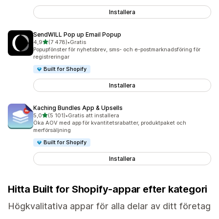
Installera
SendWILL Pop up Email Popup
av 5 stjärnor
4,9
(7 478)
•
Gratis
7478 recensioner totalt
Popupfönster för nyhetsbrev, sms- och e-postmarknadsföring för
registreringar
Built for Shopify
Installera
Kaching Bundles App & Upsells
av 5 stjärnor
5,0
(5 101)
•
Gratis att installera
5101 recensioner totalt
Öka AOV med app för kvantitetsrabatter, produktpaket och
merförsäljning
Built for Shopify
Installera
Hitta Built for Shopify-appar efter kategori
Högkvalitativa appar för alla delar av ditt företag