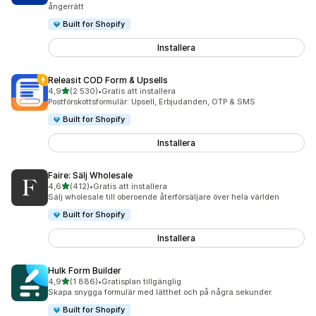
ångerrätt
Built for Shopify
Installera
Releasit COD Form & Upsells
av 5 stjärnor
4,9
(2 530)
•
Gratis att installera
2530 recensioner totalt
Postförskottsformulär: Upsell, Erbjudanden, OTP & SMS
Built for Shopify
Installera
Faire: Sälj Wholesale
av 5 stjärnor
4,6
(412)
•
Gratis att installera
412 recensioner totalt
Sälj wholesale till oberoende återförsäljare över hela världen
Built for Shopify
Installera
Hulk Form Builder
av 5 stjärnor
4,9
(1 886)
•
Gratisplan tillgänglig
1886 recensioner totalt
Skapa snygga formulär med lätthet och på några sekunder.
Built for Shopify