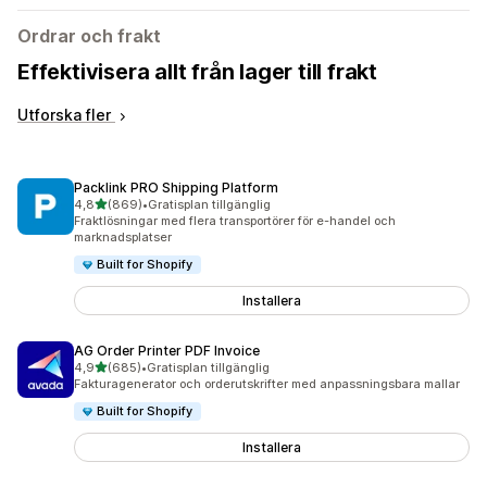
Ordrar och frakt
Effektivisera allt från lager till frakt
Utforska fler
Packlink PRO Shipping Platform
av 5 stjärnor
4,8
(869)
•
Gratisplan tillgänglig
869 recensioner totalt
Fraktlösningar med flera transportörer för e-handel och
marknadsplatser
Built for Shopify
Installera
AG Order Printer PDF Invoice
av 5 stjärnor
4,9
(685)
•
Gratisplan tillgänglig
685 recensioner totalt
Fakturagenerator och orderutskrifter med anpassningsbara mallar
Built for Shopify
Installera