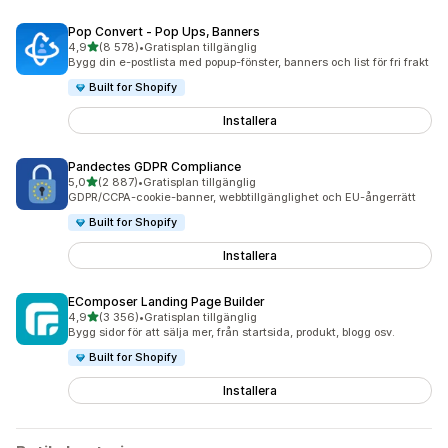
Pop Convert ‑ Pop Ups, Banners
av 5 stjärnor
4,9
(8 578)
•
Gratisplan tillgänglig
8578 recensioner totalt
Bygg din e-postlista med popup-fönster, banners och list för fri frakt
Built for Shopify
Installera
Pandectes GDPR Compliance
av 5 stjärnor
5,0
(2 887)
•
Gratisplan tillgänglig
2887 recensioner totalt
GDPR/CCPA-cookie-banner, webbtillgänglighet och EU-ångerrätt
Built for Shopify
Installera
EComposer Landing Page Builder
av 5 stjärnor
4,9
(3 356)
•
Gratisplan tillgänglig
3356 recensioner totalt
Bygg sidor för att sälja mer, från startsida, produkt, blogg osv.
Built for Shopify
Installera