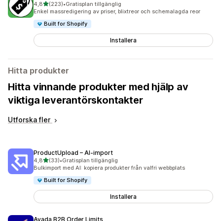
av 5 stjärnor
4,8
(223)
•
Gratisplan tillgänglig
223 recensioner totalt
Enkel massredigering av priser, blixtreor och schemalagda reor
Built for Shopify
Installera
Hitta produkter
Hitta vinnande produkter med hjälp av
viktiga leverantörskontakter
Utforska fler
ProductUpload – AI‑import
av 5 stjärnor
4,8
(33)
•
Gratisplan tillgänglig
33 recensioner totalt
Bulkimport med AI: kopiera produkter från valfri webbplats
Built for Shopify
Installera
Avada B2B Order Limits