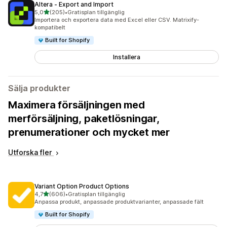
Altera ‑ Export and Import
av 5 stjärnor
5,0
(205)
•
Gratisplan tillgänglig
205 recensioner totalt
Importera och exportera data med Excel eller CSV. Matrixify-
kompatibelt
Built for Shopify
Installera
Sälja produkter
Maximera försäljningen med
merförsäljning, paketlösningar,
prenumerationer och mycket mer
Utforska fler
Variant Option Product Options
av 5 stjärnor
4,7
(606)
•
Gratisplan tillgänglig
606 recensioner totalt
Anpassa produkt, anpassade produktvarianter, anpassade fält
Built for Shopify