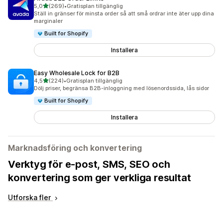
av 5 stjärnor
5,0
(269)
•
Gratisplan tillgänglig
269 recensioner totalt
Ställ in gränser för minsta order så att små ordrar inte äter upp dina
marginaler
Built for Shopify
Installera
Easy Wholesale Lock for B2B
av 5 stjärnor
4,5
(224)
•
Gratisplan tillgänglig
224 recensioner totalt
Dölj priser, begränsa B2B-inloggning med lösenordssida, lås sidor
Built for Shopify
Installera
Marknadsföring och konvertering
Verktyg för e-post, SMS, SEO och
konvertering som ger verkliga resultat
Utforska fler