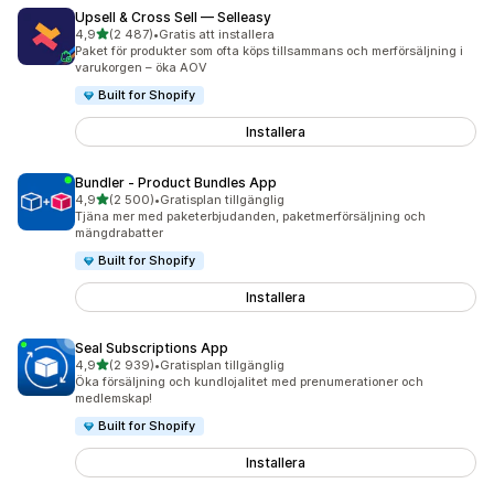
Upsell & Cross Sell — Selleasy
av 5 stjärnor
4,9
(2 487)
•
Gratis att installera
2487 recensioner totalt
Paket för produkter som ofta köps tillsammans och merförsäljning i
varukorgen – öka AOV
Built for Shopify
Installera
Bundler ‑ Product Bundles App
av 5 stjärnor
4,9
(2 500)
•
Gratisplan tillgänglig
2500 recensioner totalt
Tjäna mer med paketerbjudanden, paketmerförsäljning och
mängdrabatter
Built for Shopify
Installera
Seal Subscriptions App
av 5 stjärnor
4,9
(2 939)
•
Gratisplan tillgänglig
2939 recensioner totalt
Öka försäljning och kundlojalitet med prenumerationer och
medlemskap!
Built for Shopify
Installera