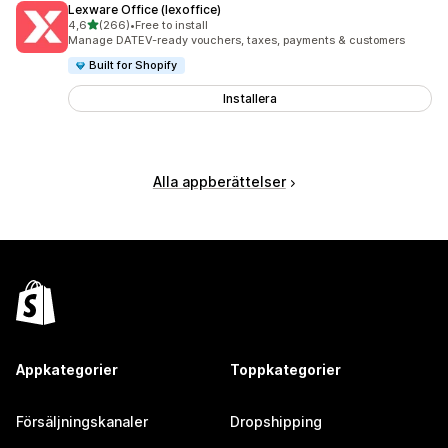
Lexware Office (lexoffice)
av 5 stjärnor
4,6
(266)
•
Free to install
266 recensioner totalt
Manage DATEV-ready vouchers, taxes, payments & customers
Built for Shopify
Installera
Alla appberättelser
Appkategorier
Toppkategorier
Försäljningskanaler
Dropshipping