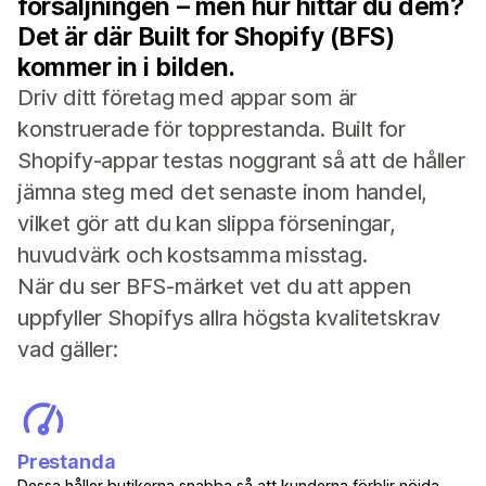
försäljningen – men hur hittar du dem?
Det är där Built for Shopify (BFS)
kommer in i bilden.
Driv ditt företag med appar som är
konstruerade för topprestanda. Built for
Shopify-appar testas noggrant så att de håller
jämna steg med det senaste inom handel,
vilket gör att du kan slippa förseningar,
huvudvärk och kostsamma misstag.
När du ser BFS-märket vet du att appen
uppfyller Shopifys allra högsta kvalitetskrav
vad gäller:
Prestanda
Dessa håller butikerna snabba så att kunderna förblir nöjda