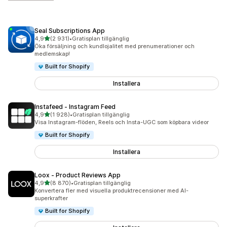
Seal Subscriptions App
av 5 stjärnor
4,9
(2 931)
•
Gratisplan tillgänglig
2931 recensioner totalt
Öka försäljning och kundlojalitet med prenumerationer och
medlemskap!
Built for Shopify
Installera
Instafeed ‑ Instagram Feed
av 5 stjärnor
4,9
(1 928)
•
Gratisplan tillgänglig
1928 recensioner totalt
Visa Instagram-flöden, Reels och Insta-UGC som köpbara videor
Built for Shopify
Installera
Loox ‑ Product Reviews App
av 5 stjärnor
4,9
(8 870)
•
Gratisplan tillgänglig
8870 recensioner totalt
Konvertera fler med visuella produktrecensioner med AI-
superkrafter
Built for Shopify