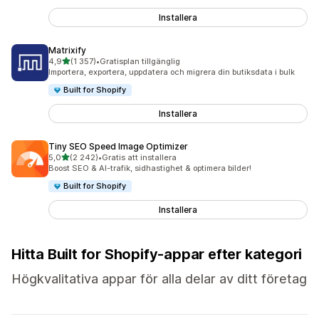
Installera
Matrixify
av 5 stjärnor
4,9
(1 357)
•
Gratisplan tillgänglig
1357 recensioner totalt
Importera, exportera, uppdatera och migrera din butiksdata i bulk
Built for Shopify
Installera
Tiny SEO Speed Image Optimizer
av 5 stjärnor
5,0
(2 242)
•
Gratis att installera
2242 recensioner totalt
Boost SEO & AI-trafik, sidhastighet & optimera bilder!
Built for Shopify
Installera
Hitta Built for Shopify-appar efter kategori
Högkvalitativa appar för alla delar av ditt företag