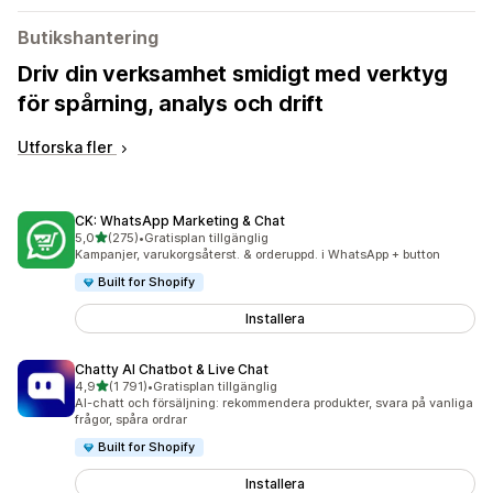
Butikshantering
Driv din verksamhet smidigt med verktyg
för spårning, analys och drift
Utforska fler
CK: WhatsApp Marketing & Chat
av 5 stjärnor
5,0
(275)
•
Gratisplan tillgänglig
275 recensioner totalt
Kampanjer, varukorgsåterst. & orderuppd. i WhatsApp + button
Built for Shopify
Installera
Chatty AI Chatbot & Live Chat
av 5 stjärnor
4,9
(1 791)
•
Gratisplan tillgänglig
1791 recensioner totalt
AI-chatt och försäljning: rekommendera produkter, svara på vanliga
frågor, spåra ordrar
Built for Shopify
Installera