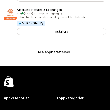
AfterShip Returns & Exchanges
av 5 stjärnor
4,7
(1 392)
•
Gratisplan tillgänglig
1392 recensioner totalt
Behåll trafik och intäkter med byten och butikskredit
Built for Shopify
Installera
Alla appberättelser
Appkategorier
Toppkategorier