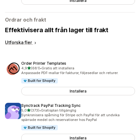
Installera
Ordrar och frakt
Effektivisera allt från lager till frakt
Utforska fler
Order Printer Templates
av 5 stjärnor
4,9
(681)
•
Gratis att installera
681 recensioner totalt
Anpassade PDF-mallar för fakturor, följesedlar och returer.
Built for Shopify
Installera
Synctrack PayPal Tracking Sync
av 5 stjärnor
5,0
(373)
•
Gratisplan tillgänglig
373 recensioner totalt
Synkronisera spårning för Stripe och PayPal för att undvika
spärrade medel och reservationer hos PayPal
Built for Shopify
Installera