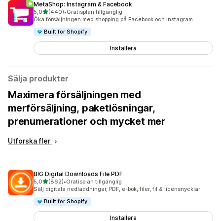
MetaShop: Instagram & Facebook
av 5 stjärnor
5,0
(440)
•
Gratisplan tillgänglig
440 recensioner totalt
Öka försäljningen med shopping på Facebook och Instagram.
Built for Shopify
Installera
Sälja produkter
Maximera försäljningen med
merförsäljning, paketlösningar,
prenumerationer och mycket mer
Utforska fler
BIG Digital Downloads File PDF
av 5 stjärnor
5,0
(862)
•
Gratisplan tillgänglig
862 recensioner totalt
Sälj digitala nedladdningar, PDF, e-bok, filer, fil & licensnycklar
Built for Shopify
Installera