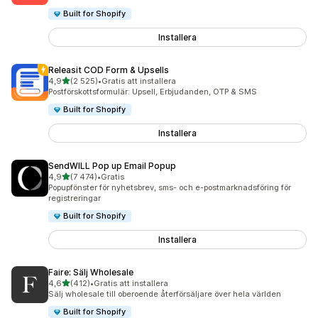
Built for Shopify
Installera
Releasit COD Form & Upsells
av 5 stjärnor
4,9
(2 525)
•
Gratis att installera
2525 recensioner totalt
Postförskottsformulär: Upsell, Erbjudanden, OTP & SMS
Built for Shopify
Installera
SendWILL Pop up Email Popup
av 5 stjärnor
4,9
(7 474)
•
Gratis
7474 recensioner totalt
Popupfönster för nyhetsbrev, sms- och e-postmarknadsföring för
registreringar
Built for Shopify
Installera
Faire: Sälj Wholesale
av 5 stjärnor
4,6
(412)
•
Gratis att installera
412 recensioner totalt
Sälj wholesale till oberoende återförsäljare över hela världen
Built for Shopify