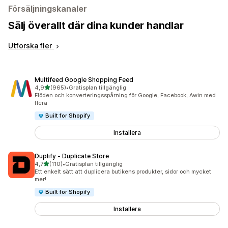
Försäljningskanaler
Sälj överallt där dina kunder handlar
Utforska fler
Multifeed Google Shopping Feed
av 5 stjärnor
4,9
(965)
•
Gratisplan tillgänglig
965 recensioner totalt
Flöden och konverteringsspårning för Google, Facebook, Awin med
flera
Built for Shopify
Installera
Duplify ‑ Duplicate Store
av 5 stjärnor
4,7
(110)
•
Gratisplan tillgänglig
110 recensioner totalt
Ett enkelt sätt att duplicera butikens produkter, sidor och mycket
mer!
Built for Shopify
Installera