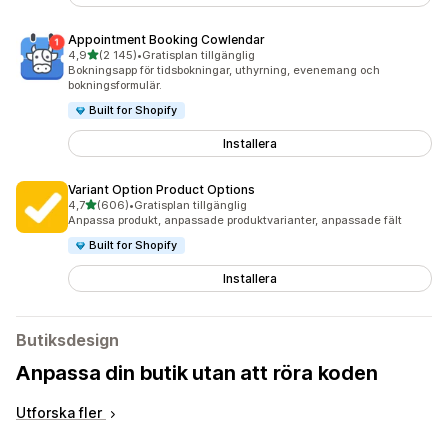
Appointment Booking Cowlendar
av 5 stjärnor
4,9
(2 145)
•
Gratisplan tillgänglig
2145 recensioner totalt
Bokningsapp för tidsbokningar, uthyrning, evenemang och
bokningsformulär.
Built for Shopify
Installera
Variant Option Product Options
av 5 stjärnor
4,7
(606)
•
Gratisplan tillgänglig
606 recensioner totalt
Anpassa produkt, anpassade produktvarianter, anpassade fält
Built for Shopify
Installera
Butiksdesign
Anpassa din butik utan att röra koden
Utforska fler