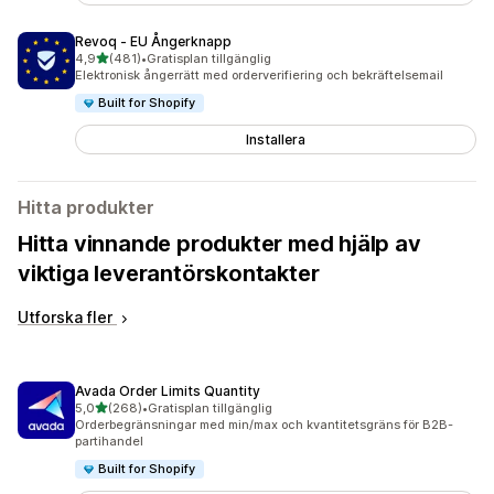
Revoq ‑ EU Ångerknapp
av 5 stjärnor
4,9
(481)
•
Gratisplan tillgänglig
481 recensioner totalt
Elektronisk ångerrätt med orderverifiering och bekräftelsemail
Built for Shopify
Installera
Hitta produkter
Hitta vinnande produkter med hjälp av
viktiga leverantörskontakter
Utforska fler
Avada Order Limits Quantity
av 5 stjärnor
5,0
(268)
•
Gratisplan tillgänglig
268 recensioner totalt
Orderbegränsningar med min/max och kvantitetsgräns för B2B-
partihandel
Built for Shopify