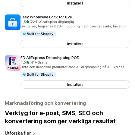
Installera
Easy Wholesale Lock for B2B
av 5 stjärnor
4,5
(224)
•
Gratisplan tillgänglig
224 recensioner totalt
Dölj priser, begränsa B2B-inloggning med lösenordssida, lås sidor
Built for Shopify
Installera
FD AliExpress Dropshipping POD
av 5 stjärnor
4,5
(41)
•
Gratis
41 recensioner totalt
Hitta och importera produkter med AI-dropshipping på AliExpress
Built for Shopify
Installera
Marknadsföring och konvertering
Verktyg för e-post, SMS, SEO och
konvertering som ger verkliga resultat
Utforska fler