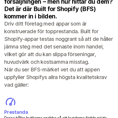
försäljningen – men hur hittar du dem?
Det är där Built for Shopify (BFS)
kommer in i bilden.
Driv ditt företag med appar som är
konstruerade för topprestanda. Built for
Shopify-appar testas noggrant så att de håller
jämna steg med det senaste inom handel,
vilket gör att du kan slippa förseningar,
huvudvärk och kostsamma misstag.
När du ser BFS-märket vet du att appen
uppfyller Shopifys allra högsta kvalitetskrav
vad gäller:
Prestanda
Dessa håller butikerna snabba så att kunderna förblir nöjda