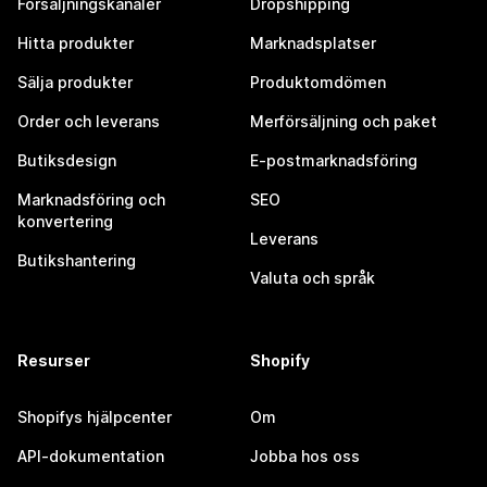
Försäljningskanaler
Dropshipping
Hitta produkter
Marknadsplatser
Sälja produkter
Produktomdömen
Order och leverans
Merförsäljning och paket
Butiksdesign
E-postmarknadsföring
Marknadsföring och
SEO
konvertering
Leverans
Butikshantering
Valuta och språk
Resurser
Shopify
Shopifys hjälpcenter
Om
API-dokumentation
Jobba hos oss