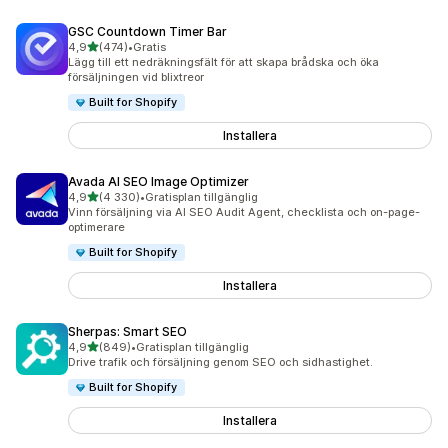
GSC Countdown Timer Bar
av 5 stjärnor
4,9
(474)
•
Gratis
474 recensioner totalt
Lägg till ett nedräkningsfält för att skapa brådska och öka
försäljningen vid blixtreor
Built for Shopify
Installera
Avada AI SEO Image Optimizer
av 5 stjärnor
4,9
(4 330)
•
Gratisplan tillgänglig
4330 recensioner totalt
Vinn försäljning via AI SEO Audit Agent, checklista och on-page-
optimerare
Built for Shopify
Installera
Sherpas: Smart SEO
av 5 stjärnor
4,9
(849)
•
Gratisplan tillgänglig
849 recensioner totalt
Drive trafik och försäljning genom SEO och sidhastighet.
Built for Shopify
Installera