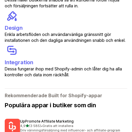
och försäljningen fortsätter att rulla in.
Design
Enkla arbetsflöden och användarvänliga gränssnitt gör
installationen och den dagliga användningen snabb och enkel.
Integration
Dessa fungerar ihop med Shopify-admin och låter dig ha alla
kontroller och data inom räckhåll.
Rekommenderade Built for Shopify-appar
Populära appar i butiker som din
UpPromote Affiliate Marketing
av 5 stjärnor
4,9
(3 585)
•
Gratis att installera
3585 recensioner totalt
Driv värvningsförsäljning med influencer- och affiliate-program