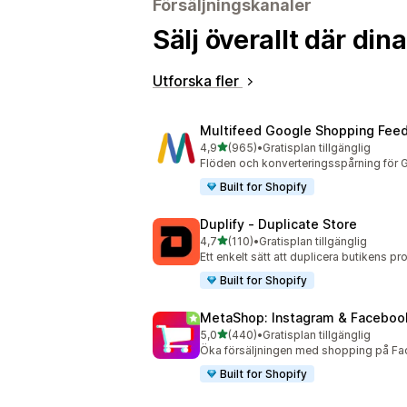
Försäljningskanaler
Sälj överallt där di
Utforska fler
Multifeed Google Shopping Fee
av 5 stjärnor
4,9
(965)
•
Gratisplan tillgänglig
965 recensioner totalt
Flöden och konverteringsspårning för 
Built for Shopify
Duplify ‑ Duplicate Store
av 5 stjärnor
4,7
(110)
•
Gratisplan tillgänglig
110 recensioner totalt
Ett enkelt sätt att duplicera butikens p
Built for Shopify
MetaShop: Instagram & Faceboo
av 5 stjärnor
5,0
(440)
•
Gratisplan tillgänglig
440 recensioner totalt
Öka försäljningen med shopping på Fa
Built for Shopify