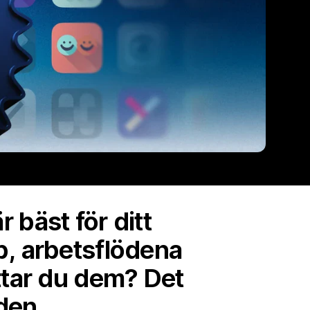
r bäst för ditt
b, arbetsflödena
ttar du dem? Det
den.