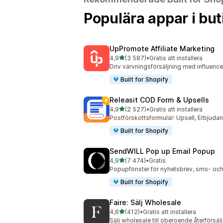
Populära appar i but
UpPromote Affiliate Marketing
av 5 stjärnor
4,9
(3 587)
•
Gratis att installera
3587 recensioner totalt
Driv värvningsförsäljning med influence
Built for Shopify
Releasit COD Form & Upsells
av 5 stjärnor
4,9
(2 527)
•
Gratis att installera
2527 recensioner totalt
Postförskottsformulär: Upsell, Erbjud
Built for Shopify
SendWILL Pop up Email Popup
av 5 stjärnor
4,9
(7 474)
•
Gratis
7474 recensioner totalt
Popupfönster för nyhetsbrev, sms- och
Built for Shopify
Faire: Sälj Wholesale
av 5 stjärnor
4,6
(412)
•
Gratis att installera
412 recensioner totalt
Sälj wholesale till oberoende återförsäl