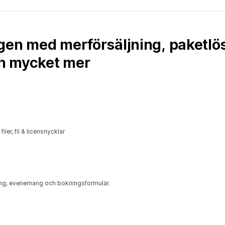
gen med merförsäljning, paketlö
h mycket mer
iler, fil & licensnycklar
ing, evenemang och bokningsformulär.