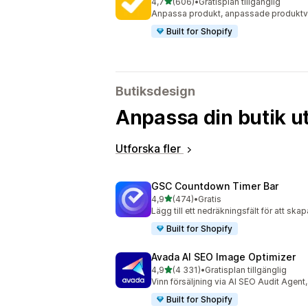
av 5 stjärnor
4,7
(606)
•
Gratisplan tillgänglig
606 recensioner totalt
Anpassa produkt, anpassade produktvar
Built for Shopify
Butiksdesign
Anpassa din butik ut
Utforska fler
GSC Countdown Timer Bar
av 5 stjärnor
4,9
(474)
•
Gratis
474 recensioner totalt
Lägg till ett nedräkningsfält för att sk
Built for Shopify
Avada AI SEO Image Optimizer
av 5 stjärnor
4,9
(4 331)
•
Gratisplan tillgänglig
4331 recensioner totalt
Vinn försäljning via AI SEO Audit Agen
Built for Shopify