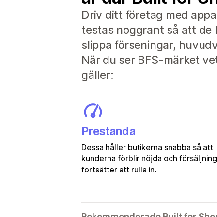
Driv ditt företag med appa
testas noggrant så att de 
slippa förseningar, huvu
När du ser BFS-märket vet 
gäller:
Prestanda
Dessa håller butikerna snabba så att
kunderna förblir nöjda och försäljnin
fortsätter att rulla in.
Rekommenderade Built for Sho