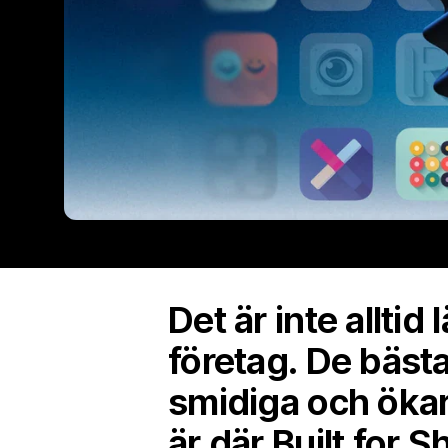
Det är inte alltid
företag. De bäst
smidiga och ökar
är där Built for 