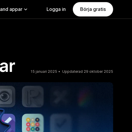
land appar
Logga in
Börja gratis
ar
15 januari 2025
Uppdaterad 29 oktober 2025