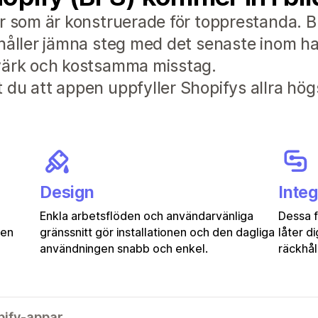
r som är konstruerade för topprestanda. B
håller jämna steg med det senaste inom han
dvärk och kostsamma misstag.
du att appen uppfyller Shopifys allra hög
Design
Integ
Enkla arbetsflöden och användarvänliga
Dessa 
gen
gränssnitt gör installationen och den dagliga
låter d
användningen snabb och enkel.
räckhåll
pify-appar