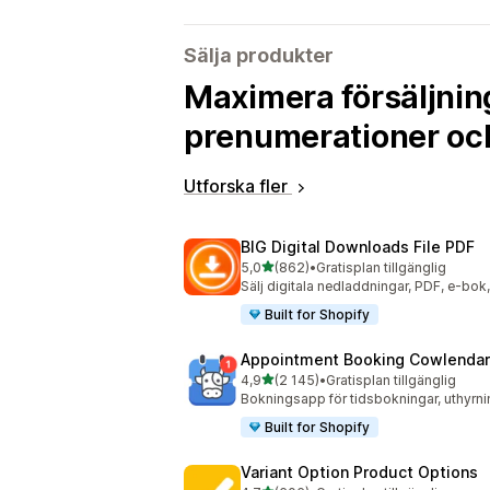
Sälja produkter
Maximera försäljnin
prenumerationer oc
Utforska fler
BIG Digital Downloads File PDF
av 5 stjärnor
5,0
(862)
•
Gratisplan tillgänglig
862 recensioner totalt
Sälj digitala nedladdningar, PDF, e-bok, f
Built for Shopify
Appointment Booking Cowlendar
av 5 stjärnor
4,9
(2 145)
•
Gratisplan tillgänglig
2145 recensioner totalt
Bokningsapp för tidsbokningar, uthyrn
Built for Shopify
Variant Option Product Options