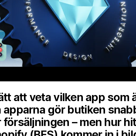
 lätt att veta vilken app som ä
a apparna gör butiken snab
 försäljningen – men hur hi
Shopify (BFS) kommer in i bil