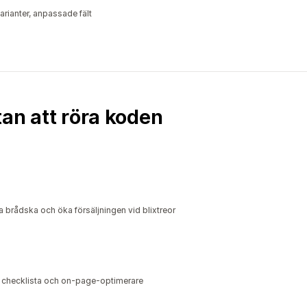
ianter, anpassade fält
an att röra koden
apa brådska och öka försäljningen vid blixtreor
t, checklista och on-page-optimerare