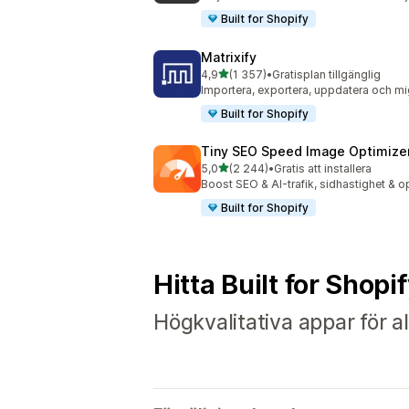
Built for Shopify
Matrixify
av 5 stjärnor
4,9
(1 357)
•
Gratisplan tillgänglig
1357 recensioner totalt
Importera, exportera, uppdatera och mig
Built for Shopify
Tiny SEO Speed Image Optimize
av 5 stjärnor
5,0
(2 244)
•
Gratis att installera
2244 recensioner totalt
Boost SEO & AI-trafik, sidhastighet & op
Built for Shopify
Hitta Built for Shopi
Högkvalitativa appar för al