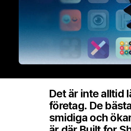
Det är inte alltid
företag. De bäst
smidiga och ökar
är där Built for 