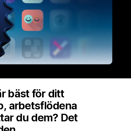
r bäst för ditt
b, arbetsflödena
ttar du dem? Det
den.