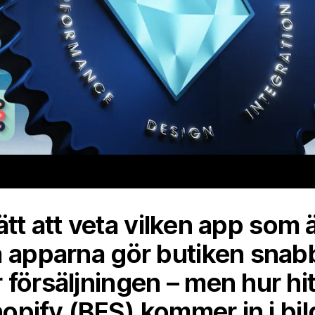
 lätt att veta vilken app som ä
a apparna gör butiken snab
 försäljningen – men hur hi
Shopify (BFS) kommer in i bil