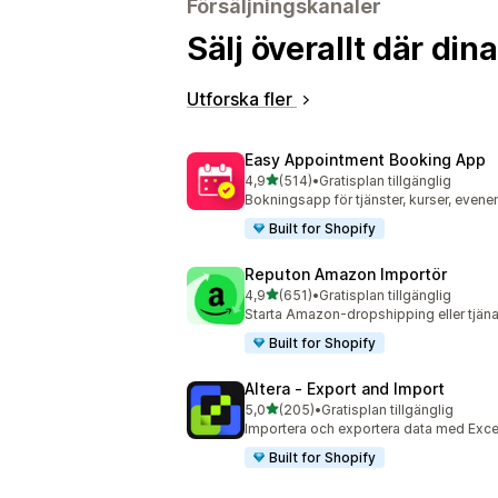
Försäljningskanaler
Sälj överallt där di
Utforska fler
Easy Appointment Booking App
av 5 stjärnor
4,9
(514)
•
Gratisplan tillgänglig
514 recensioner totalt
Bokningsapp för tjänster, kurser, evene
Built for Shopify
Reputon Amazon Importör
av 5 stjärnor
4,9
(651)
•
Gratisplan tillgänglig
651 recensioner totalt
Starta Amazon-dropshipping eller tjäna 
Built for Shopify
Altera ‑ Export and Import
av 5 stjärnor
5,0
(205)
•
Gratisplan tillgänglig
205 recensioner totalt
Importera och exportera data med Excel
Built for Shopify