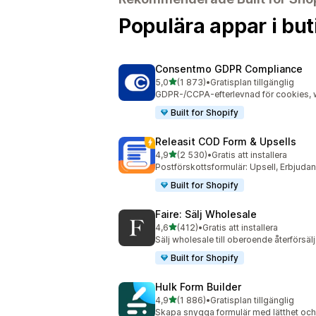
Populära appar i but
Consentmo GDPR Compliance
av 5 stjärnor
5,0
(1 873)
•
Gratisplan tillgänglig
1873 recensioner totalt
GDPR-/CCPA-efterlevnad för cookies, w
Built for Shopify
Releasit COD Form & Upsells
av 5 stjärnor
4,9
(2 530)
•
Gratis att installera
2530 recensioner totalt
Postförskottsformulär: Upsell, Erbjud
Built for Shopify
Faire: Sälj Wholesale
av 5 stjärnor
4,6
(412)
•
Gratis att installera
412 recensioner totalt
Sälj wholesale till oberoende återförsäl
Built for Shopify
Hulk Form Builder
av 5 stjärnor
4,9
(1 886)
•
Gratisplan tillgänglig
1886 recensioner totalt
Skapa snygga formulär med lätthet och