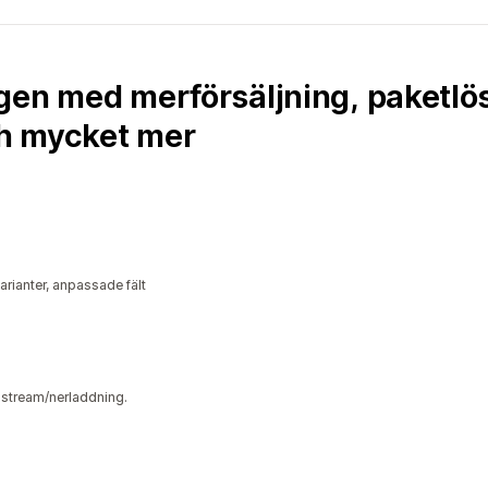
gen med merförsäljning, paketlö
h mycket mer
ianter, anpassade fält
a stream/nerladdning.