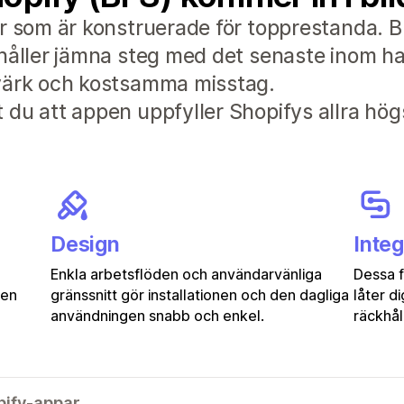
r som är konstruerade för topprestanda. B
håller jämna steg med det senaste inom han
dvärk och kostsamma misstag.
du att appen uppfyller Shopifys allra hög
Design
Integ
Enkla arbetsflöden och användarvänliga
Dessa 
gen
gränssnitt gör installationen och den dagliga
låter d
användningen snabb och enkel.
räckhåll
pify-appar