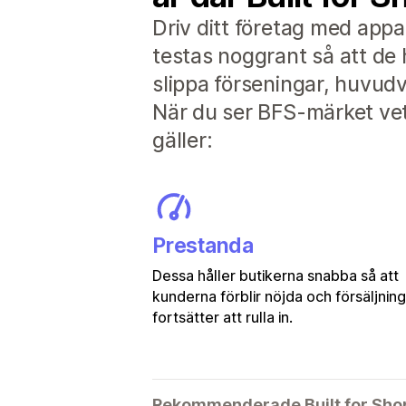
Driv ditt företag med appa
testas noggrant så att de 
slippa förseningar, huvu
När du ser BFS-märket vet 
gäller:
Prestanda
Dessa håller butikerna snabba så att
kunderna förblir nöjda och försäljnin
fortsätter att rulla in.
Rekommenderade Built for Sho