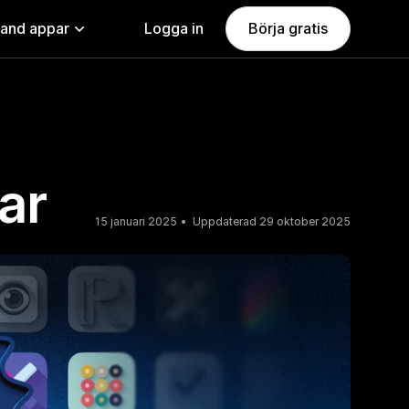
land appar
Logga in
Börja gratis
ar
15 januari 2025
Uppdaterad 29 oktober 2025