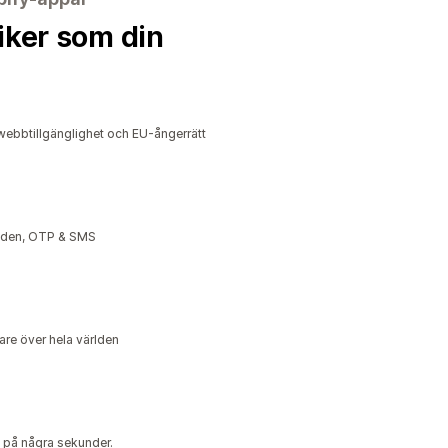
iker som din
ebbtillgänglighet och EU-ångerrätt
anden, OTP & SMS
jare över hela världen
 på några sekunder.