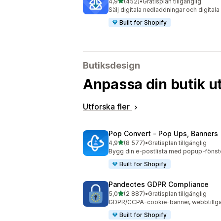
av 5 stjärnor
4,9
(452)
•
Gratisplan tillgänglig
452 recensioner totalt
Sälj digitala nedladdningar och digital
Built for Shopify
Butiksdesign
Anpassa din butik ut
Utforska fler
Pop Convert ‑ Pop Ups, Banners
av 5 stjärnor
4,9
(8 577)
•
Gratisplan tillgänglig
8577 recensioner totalt
Bygg din e-postlista med popup-fönster, 
Built for Shopify
Pandectes GDPR Compliance
av 5 stjärnor
5,0
(2 887)
•
Gratisplan tillgänglig
2887 recensioner totalt
GDPR/CCPA-cookie-banner, webbtillgän
Built for Shopify