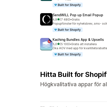
Built for Shopify
SendWILL Pop up Email Popup
av 5 stjärnor
4,9
(7 480)
•
Gratis
7480 recensioner totalt
Popupfönster för nyhetsbrev, sms- och
Built for Shopify
Kaching Bundles App & Upsells
av 5 stjärnor
5,0
(5 100)
•
Gratis att installera
5100 recensioner totalt
Öka AOV med app för kvantitetsrabatte
Built for Shopify
Hitta Built for Shopi
Högkvalitativa appar för al