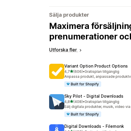
Sälja produkter
Maximera försäljnin
prenumerationer oc
Utforska fler
Variant Option Product Options
av 5 stjärnor
4,7
(606)
•
Gratisplan tillgänglig
606 recensioner totalt
Anpassa produkt, anpassade produktvar
Built for Shopify
Sky Pilot ‑ Digital Downloads
av 5 stjärnor
4,8
(408)
•
Gratisplan tillgänglig
408 recensioner totalt
Sälj digitala produkter, musik, video vi
Built for Shopify
Digital Downloads ‑ Filemonk