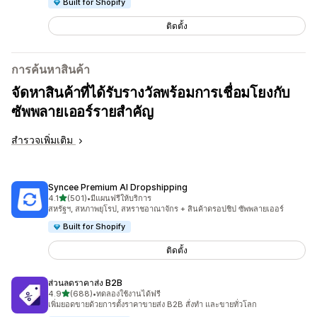
Built for Shopify
ติดตั้ง
การค้นหาสินค้า
จัดหาสินค้าที่ได้รับรางวัลพร้อมการเชื่อมโยงกับ
ซัพพลายเออร์รายสำคัญ
สำรวจเพิ่มเติม
Syncee Premium AI Dropshipping
เต็ม 5 ดาว
4.1
(501)
•
มีแผนฟรีให้บริการ
ทั้งหมด 501 รีวิว
สหรัฐฯ, สหภาพยุโรป, สหราชอาณาจักร + สินค้าดรอปชิป ซัพพลายเออร์
Built for Shopify
ติดตั้ง
ส่วนลดราคาส่ง B2B
เต็ม 5 ดาว
4.9
(688)
•
ทดลองใช้งานได้ฟรี
ทั้งหมด 688 รีวิว
เพิ่มยอดขายด้วยการตั้งราคาขายส่ง B2B สั่งทำ และขายทั่วโลก