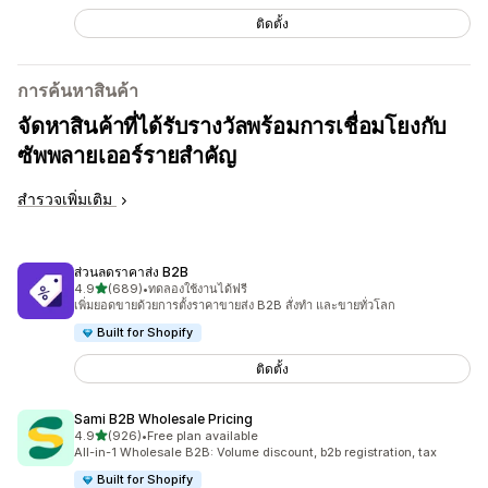
ติดตั้ง
การค้นหาสินค้า
จัดหาสินค้าที่ได้รับรางวัลพร้อมการเชื่อมโยงกับ
ซัพพลายเออร์รายสำคัญ
สำรวจเพิ่มเติม
ส่วนลดราคาส่ง B2B
เต็ม 5 ดาว
4.9
(689)
•
ทดลองใช้งานได้ฟรี
ทั้งหมด 689 รีวิว
เพิ่มยอดขายด้วยการตั้งราคาขายส่ง B2B สั่งทำ และขายทั่วโลก
Built for Shopify
ติดตั้ง
Sami B2B Wholesale Pricing
เต็ม 5 ดาว
4.9
(926)
•
Free plan available
ทั้งหมด 926 รีวิว
All-in-1 Wholesale B2B: Volume discount, b2b registration, tax
Built for Shopify