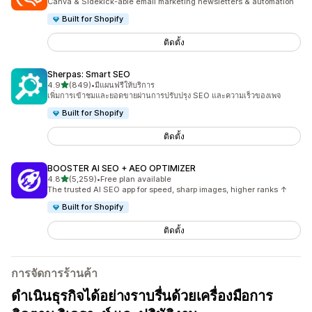
Canva & Sidekick-able email marketing newsletters & automation
Built for Shopify
ติดตั้ง
Sherpas: Smart SEO
เต็ม 5 ดาว
4.9
(849)
•
มีแผนฟรีให้บริการ
ทั้งหมด 849 รีวิว
เพิ่มการเข้าชมและยอดขายผ่านการปรับปรุง SEO และความเร็วของเพจ
Built for Shopify
ติดตั้ง
BOOSTER AI SEO + AEO OPTIMIZER
เต็ม 5 ดาว
4.8
(5,259)
•
Free plan available
ทั้งหมด 5259 รีวิว
The trusted AI SEO app for speed, sharp images, higher ranks ↑
Built for Shopify
ติดตั้ง
การจัดการร้านค้า
ดำเนินธุรกิจได้อย่างราบรื่นด้วยเครื่องมือการ