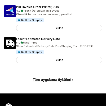
PDF Invoice Order Printer, POS
5 yıldız üzerinden
4,9
(685)
•
Ücretsiz plan mevcut
toplam 685 değerlendirme
Otomatik fatura: zamandan kazan, yasal kal.
Built for Shopify
Yükle
Essent Estimated Delivery Date
5 yıldız üzerinden
5,0
(863)
•
Free
toplam 863 değerlendirme
Show Estimated Delivery Date Plus Shipping Time (EDD/ETA)
Built for Shopify
Yükle
Tüm uygulama öyküleri