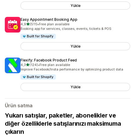
Yükle
Easy Appointment Booking App
5 yıldız üzerinden
4,9
(511)
•
Free plan available
toplam 511 değerlendirme
Booking app for services, classes, events, tickets & POS
Built for Shopify
Yükle
Flexify: Facebook Product Feed
5 yıldız üzerinden
4,3
(124)
•
Free plan available
toplam 124 değerlendirme
Improve Facebook/Insta performance by optimizing product data
Built for Shopify
Yükle
Ürün satma
Yukarı satışlar, paketler, abonelikler ve
diğer özelliklerle satışlarınızı maksimuma
çıkarın