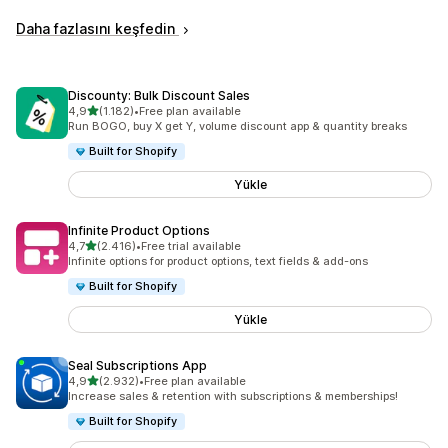
Daha fazlasını keşfedin
Discounty: Bulk Discount Sales
5 yıldız üzerinden
4,9
(1.182)
•
Free plan available
toplam 1182 değerlendirme
Run BOGO, buy X get Y, volume discount app & quantity breaks
Built for Shopify
Yükle
Infinite Product Options
5 yıldız üzerinden
4,7
(2.416)
•
Free trial available
toplam 2416 değerlendirme
Infinite options for product options, text fields & add-ons
Built for Shopify
Yükle
Seal Subscriptions App
5 yıldız üzerinden
4,9
(2.932)
•
Free plan available
toplam 2932 değerlendirme
Increase sales & retention with subscriptions & memberships!
Built for Shopify