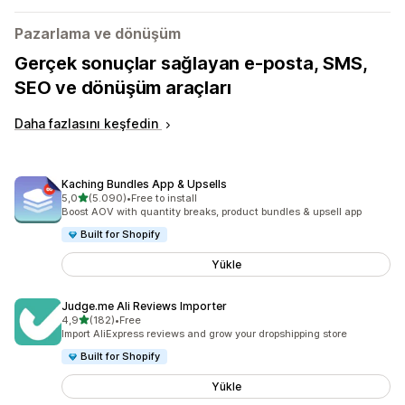
Pazarlama ve dönüşüm
Gerçek sonuçlar sağlayan e-posta, SMS,
SEO ve dönüşüm araçları
Daha fazlasını keşfedin
Kaching Bundles App & Upsells
5 yıldız üzerinden
5,0
(5.090)
•
Free to install
toplam 5090 değerlendirme
Boost AOV with quantity breaks, product bundles & upsell app
Built for Shopify
Yükle
Judge.me Ali Reviews Importer
5 yıldız üzerinden
4,9
(182)
•
Free
toplam 182 değerlendirme
Import AliExpress reviews and grow your dropshipping store
Built for Shopify
Yükle