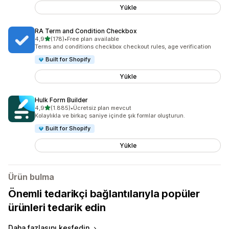
Yükle
RA Term and Condition Checkbox
5 yıldız üzerinden
4,9
(178)
•
Free plan available
toplam 178 değerlendirme
Terms and conditions checkbox checkout rules, age verification
Built for Shopify
Yükle
Hulk Form Builder
5 yıldız üzerinden
4,9
(1.885)
•
Ücretsiz plan mevcut
toplam 1885 değerlendirme
Kolaylıkla ve birkaç saniye içinde şık formlar oluşturun.
Built for Shopify
Yükle
Ürün bulma
Önemli tedarikçi bağlantılarıyla popüler
ürünleri tedarik edin
Daha fazlasını keşfedin