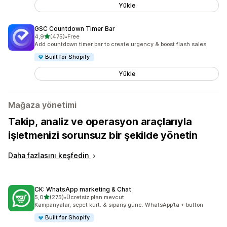
Yükle
GSC Countdown Timer Bar
5 yıldız üzerinden
4,9
(475)
•
Free
toplam 475 değerlendirme
Add countdown timer bar to create urgency & boost flash sales
Built for Shopify
Yükle
Mağaza yönetimi
Takip, analiz ve operasyon araçlarıyla
işletmenizi sorunsuz bir şekilde yönetin
Daha fazlasını keşfedin
CK: WhatsApp marketing & Chat
5 yıldız üzerinden
5,0
(275)
•
Ücretsiz plan mevcut
toplam 275 değerlendirme
Kampanyalar, sepet kurt. & sipariş günc. WhatsApp’ta + button
Built for Shopify