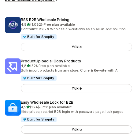
BSS B2B Wholesale Pricing
5 yıldız üzerinden
4,9
(1.082)
•
Free plan available
toplam 1082 değerlendirme
Centralize B2B & Wholesale workflows as an all-in-one solution
Built for Shopify
Yükle
ProductUpload.ai Copy Products
5 yıldız üzerinden
4,8
(32)
•
Free plan available
toplam 32 değerlendirme
Bulk import products from any store, Clone & Rewrite with AI
Built for Shopify
Yükle
Easy Wholesale Lock for B2B
5 yıldız üzerinden
4,5
(224)
•
Free plan available
toplam 224 değerlendirme
Hide prices, restrict B2B login with password page, lock pages
Built for Shopify
Yükle