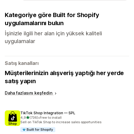
Kategoriye göre Built for Shopify
uygulamalarını bulun
İşinizle ilgili her alan için yüksek kaliteli
uygulamalar
Satış kanalları
Müşterilerinizin alışveriş yaptığı her yerde
satış yapın
Daha fazlasını keşfedin
TikTok Shop Integration — SPL
5 yıldız üzerinden
4,9
(736)
•
Free to install
toplam 736 değerlendirme
Sell on TikTok Shop to increase sales opportunities
Built for Shopify