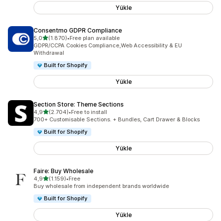
Yükle
Consentmo GDPR Compliance
5 yıldız üzerinden
5,0
(1.870)
•
Free plan available
toplam 1870 değerlendirme
GDPR/CCPA Cookies Compliance,Web Accessibility & EU
Withdrawal
Built for Shopify
Yükle
Section Store: Theme Sections
5 yıldız üzerinden
4,9
(2.704)
•
Free to install
toplam 2704 değerlendirme
700+ Customisable Sections. + Bundles, Cart Drawer & Blocks
Built for Shopify
Yükle
Faire: Buy Wholesale
5 yıldız üzerinden
4,9
(1.159)
•
Free
toplam 1159 değerlendirme
Buy wholesale from independent brands worldwide
Built for Shopify
Yükle