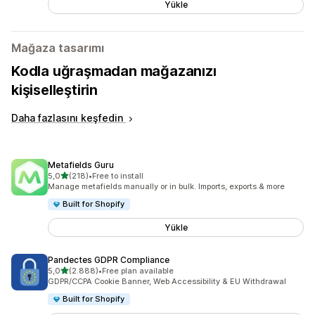
Yükle
Mağaza tasarımı
Kodla uğraşmadan mağazanızı
kişiselleştirin
Daha fazlasını keşfedin
Metafields Guru
5 yıldız üzerinden
5,0
(218)
•
Free to install
toplam 218 değerlendirme
Manage metafields manually or in bulk. Imports, exports & more
Built for Shopify
Yükle
Pandectes GDPR Compliance
5 yıldız üzerinden
5,0
(2.888)
•
Free plan available
toplam 2888 değerlendirme
GDPR/CCPA Cookie Banner, Web Accessibility & EU Withdrawal
Built for Shopify