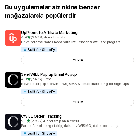
Bu uygulamalar sizinkine benzer
mağazalarda popülerdir
UpPromote Affiliate Marketing
5 yıldız üzerinden
4,9
(3.588)
•
Free to install
toplam 3588 değerlendirme
Drive referral sales loops with influencer & affiliate program
Built for Shopify
Yükle
SendWILL Pop up Email Popup
5 yıldız üzerinden
4,9
(7.475)
•
Free
toplam 7475 değerlendirme
Newsletter pop-up windows, SMS & email marketing for sign-ups
Built for Shopify
Yükle
CWILL Order Tracking
5 yıldız üzerinden
5,0
(2.857)
•
Ücretsiz plan mevcut
toplam 2857 değerlendirme
Parcel Panel: kargo takip, daha az WISMO, daha çok satış
Built for Shopify