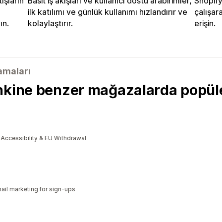
ışların
Basit iş akışları ve kullanıcı dostu arabirimler,
Shopify
ilk katılımı ve günlük kullanımı hızlandırır ve
çalışar
ın.
kolaylaştırır.
erişin.
lamaları
nkine benzer mağazalarda popül
cessibility & EU Withdrawal
il marketing for sign-ups