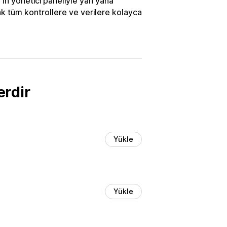
'ın yönetici paneliyle yan yana
ak tüm kontrollere ve verilere kolayca
erdir
Yükle
Yükle