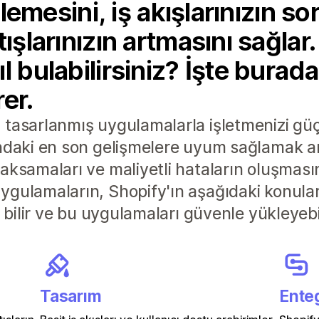
işlemesini, iş akışlarınızın s
ışlarınızın artmasını sağlar
l bulabilirsiniz? İşte burada
er.
tasarlanmış uygulamalarla işletmenizi güçl
ndaki en son gelişmelere uyum sağlamak amacı
aksamaları ve maliyetli hataların oluşması
ygulamaların, Shopify'ın aşağıdaki konular
ı bilir ve bu uygulamaları güvenle yükleyebil
Tasarım
Ente