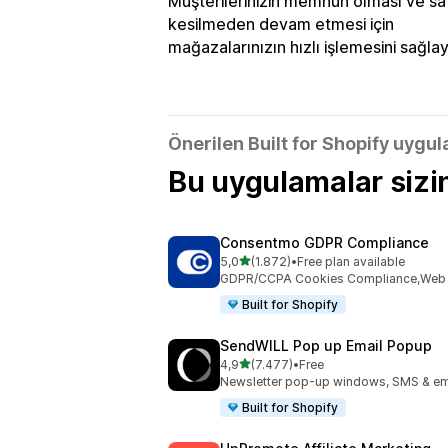
Müşterilerinizin memnun olması ve sat
kesilmeden devam etmesi için
mağazalarınızın hızlı işlemesini sağlay
Önerilen Built for Shopify uygu
Bu uygulamalar sizi
Consentmo GDPR Compliance
5 yıldız üzerinden
5,0
(1.872)
•
Free plan available
toplam 1872 değerlendirme
GDPR/CCPA Cookies Compliance,Web Ac
Built for Shopify
SendWILL Pop up Email Popup
5 yıldız üzerinden
4,9
(7.477)
•
Free
toplam 7477 değerlendirme
Newsletter pop-up windows, SMS & ema
Built for Shopify