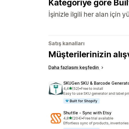
Kategoriye göre Buil
İşinizle ilgili her alan için
Satış kanalları
Müşterilerinizin alış
Daha fazlasını keşfedin
SKUGen SKU & Barcode Generat
5 yıldız üzerinden
4,4
(52)
•
Free to install
toplam 52 değerlendirme
Easy to use SKU generator and label pri
Built for Shopify
Shuttle ‑ Sync with Etsy
5 yıldız üzerinden
4,8
(204)
•
Free trial available
toplam 204 değerlendirme
Effortless sync of products, inventories