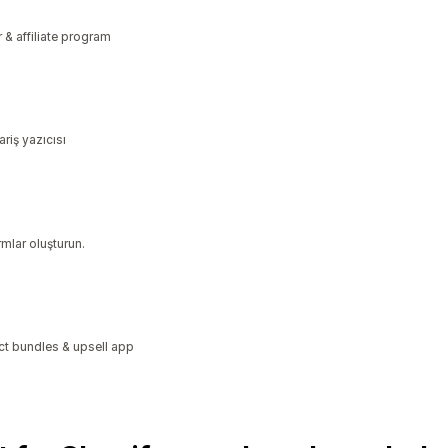
r & affiliate program
ariş yazıcısı
rmlar oluşturun.
ct bundles & upsell app