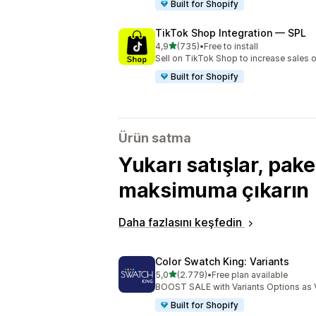
Built for Shopify
TikTok Shop Integration — SPL
5 yıldız üzerinden
4,9
(735)
•
Free to install
toplam 735 değerlendirme
Sell on TikTok Shop to increase sales 
Built for Shopify
Ürün satma
Yukarı satışlar, paket
maksimuma çıkarın
Daha fazlasını keşfedin
Color Swatch King: Variants
5 yıldız üzerinden
5,0
(2.779)
•
Free plan available
toplam 2779 değerlendirme
BOOST SALE with Variants Options as 
Built for Shopify