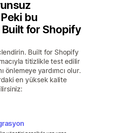
orunsuz
. Peki bu
 Built for Shopify
endirin. Built for Shopify
yla titizlikle test edilir
nı önlemeye yardımcı olur.
daki en yüksek kalite
irsiniz:
grasyon