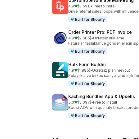
UpPromote Affiliate Marketing
5 yıldız üzerinden
4,9
(3.591)
•
Free to install
toplam 3591 değerlendirme
Drive referral sales loops with influence
Built for Shopify
Order Printer Pro: PDF Invoice
5 yıldız üzerinden
4,9
(2.685)
•
Ücretsiz yükleme
toplam 2685 değerlendirme
Faturalar, taslaklar ve gönderiler için sip
Built for Shopify
Hulk Form Builder
5 yıldız üzerinden
4,9
(1.885)
•
Ücretsiz plan mevcut
toplam 1885 değerlendirme
Kolaylıkla ve birkaç saniye içinde şık fo
Built for Shopify
Kaching Bundles App & Upsells
5 yıldız üzerinden
5,0
(5.097)
•
Free to install
toplam 5097 değerlendirme
Boost AOV with quantity breaks, produ
Built for Shopify