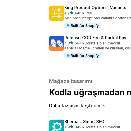
King Product Options, Variants
5 yıldız üzerinden
4,7
(446)
•
Free
toplam 446 değerlendirme
Add product options variants options w
Built for Shopify
Releasit COD Fee & Partial Pay
5 yıldız üzerinden
4,8
(564)
•
Ücretsiz plan mevcut
toplam 564 değerlendirme
Kapıda Ödeme ücretleri ve kuralları, k
Built for Shopify
Mağaza tasarımı
Kodla uğraşmadan ma
Daha fazlasını keşfedin
Sherpas: Smart SEO
5 yıldız üzerinden
4,9
(849)
•
Ücretsiz plan mevcut
toplam 849 değerlendirme