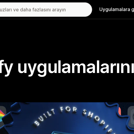
Uygulamalara g
ify uygulamaların