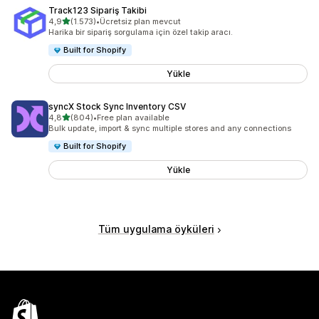
Track123 Sipariş Takibi
5 yıldız üzerinden
4,9
(1.573)
•
Ücretsiz plan mevcut
toplam 1573 değerlendirme
Harika bir sipariş sorgulama için özel takip aracı.
Built for Shopify
Yükle
syncX Stock Sync Inventory CSV
5 yıldız üzerinden
4,8
(804)
•
Free plan available
toplam 804 değerlendirme
Bulk update, import & sync multiple stores and any connections
Built for Shopify
Yükle
Tüm uygulama öyküleri