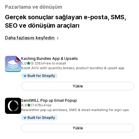
Pazarlama ve dönüşüm
Gerçek sonuçlar sağlayan e-posta, SMS,
SEO ve dönüşüm araçları
Daha fazlasını keşfedin
Kaching Bundles App & Upsells
5 yıldız üzerinden
5,0
(5.128)
•
Free to install
toplam 5128 değerlendirme
Boost AOV with quantity breaks, product bundles & upsell app
Built for Shopify
Yükle
SendWILL Pop up Email Popup
5 yıldız üzerinden
4,9
(7.478)
•
Free
toplam 7478 değerlendirme
Newsletter pop-up windows, SMS & email marketing for sign-ups
Built for Shopify
Yükle