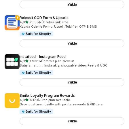
Yükle
Releasit COD Form & Upsells
5 yıldız üzerinden
4,9
(2.538)
•
Ücretsiz yükleme
toplam 2538 değerlendirme
Kapıda Ödeme Formu: Upsell, Teklifler, OTP & SMS
Built for Shopify
Yükle
Instafeed ‑ Instagram Feed
5 yıldız üzerinden
4,9
(1.938)
•
Ücretsiz plan mevcut
toplam 1938 değerlendirme
Satışları artırın: Insta akış, shoppable video, Reels & UGC.
Built for Shopify
Yükle
Smile: Loyalty Program Rewards
5 yıldız üzerinden
4,9
(4.179)
•
Free plan available
toplam 4179 değerlendirme
Grow customer loyalty with points, rewards & VIP tiers
Built for Shopify
Yükle