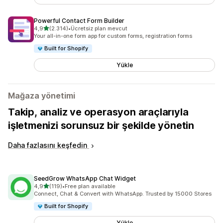
Powerful Contact Form Builder
5 yıldız üzerinden
4,9
(2.314)
•
Ücretsiz plan mevcut
toplam 2314 değerlendirme
Your all-in-one form app for custom forms, registration forms
Built for Shopify
Yükle
Mağaza yönetimi
Takip, analiz ve operasyon araçlarıyla
işletmenizi sorunsuz bir şekilde yönetin
Daha fazlasını keşfedin
SeedGrow WhatsApp Chat Widget
5 yıldız üzerinden
4,9
(119)
•
Free plan available
toplam 119 değerlendirme
Connect, Chat & Convert with WhatsApp. Trusted by 15000 Stores
Built for Shopify
Yükle