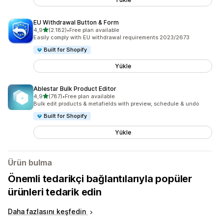
EU Withdrawal Button & Form
5 yıldız üzerinden
4,9
(2.182)
•
Free plan available
toplam 2182 değerlendirme
Easily comply with EU withdrawal requirements 2023/2673
Built for Shopify
Yükle
Ablestar Bulk Product Editor
5 yıldız üzerinden
4,9
(787)
•
Free plan available
toplam 787 değerlendirme
Bulk edit products & metafields with preview, schedule & undo
Built for Shopify
Yükle
Ürün bulma
Önemli tedarikçi bağlantılarıyla popüler
ürünleri tedarik edin
Daha fazlasını keşfedin