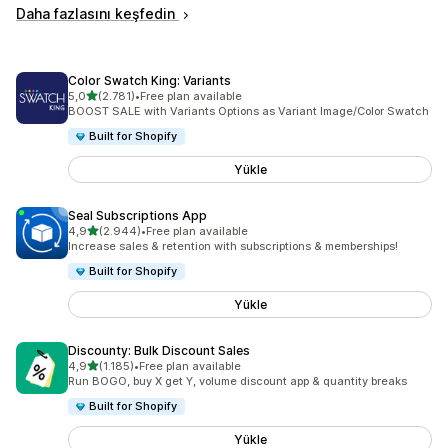
Daha fazlasını keşfedin
Color Swatch King: Variants
5 yıldız üzerinden
5,0
(2.781)
•
Free plan available
toplam 2781 değerlendirme
BOOST SALE with Variants Options as Variant Image/Color Swatch
Built for Shopify
Yükle
Seal Subscriptions App
5 yıldız üzerinden
4,9
(2.944)
•
Free plan available
toplam 2944 değerlendirme
Increase sales & retention with subscriptions & memberships!
Built for Shopify
Yükle
Discounty: Bulk Discount Sales
5 yıldız üzerinden
4,9
(1.185)
•
Free plan available
toplam 1185 değerlendirme
Run BOGO, buy X get Y, volume discount app & quantity breaks
Built for Shopify
Yükle