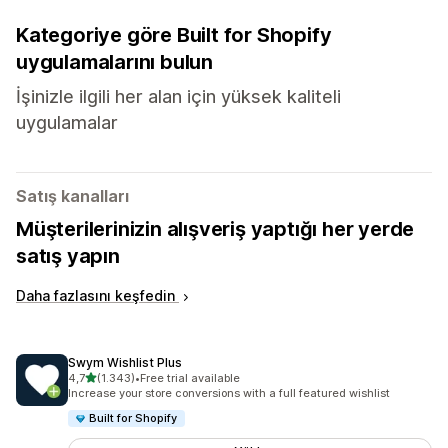
Kategoriye göre Built for Shopify
uygulamalarını bulun
İşinizle ilgili her alan için yüksek kaliteli
uygulamalar
Satış kanalları
Müşterilerinizin alışveriş yaptığı her yerde
satış yapın
Daha fazlasını keşfedin
Swym Wishlist Plus
5 yıldız üzerinden
4,7
(1.343)
•
Free trial available
toplam 1343 değerlendirme
Increase your store conversions with a full featured wishlist
Built for Shopify