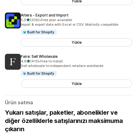
Yükle
Altera ‑ Export and Import
5 yıldız üzerinden
5,0
(206)
•
Free plan available
toplam 206 değerlendirme
Import & export data with Excel or CSV. Matrixify compatible
Built for Shopify
Yükle
Faire: Sell Wholesale
5 yıldız üzerinden
4,6
(413)
•
Free to install
toplam 413 değerlendirme
Sell wholesale to independent retailers worldwide
Built for Shopify
Yükle
Ürün satma
Yukarı satışlar, paketler, abonelikler ve
diğer özelliklerle satışlarınızı maksimuma
çıkarın