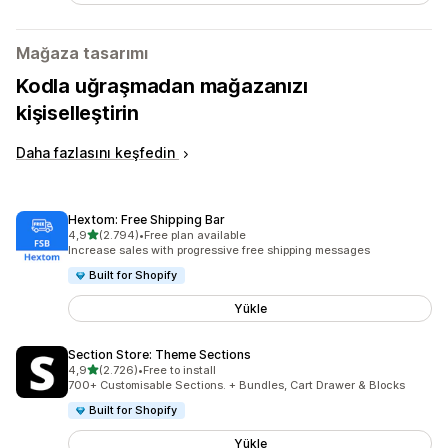
Mağaza tasarımı
Kodla uğraşmadan mağazanızı
kişiselleştirin
Daha fazlasını keşfedin
Hextom: Free Shipping Bar
5 yıldız üzerinden
4,9
(2.794)
•
Free plan available
toplam 2794 değerlendirme
Increase sales with progressive free shipping messages
Built for Shopify
Yükle
Section Store: Theme Sections
5 yıldız üzerinden
4,9
(2.726)
•
Free to install
toplam 2726 değerlendirme
700+ Customisable Sections. + Bundles, Cart Drawer & Blocks
Built for Shopify
Yükle