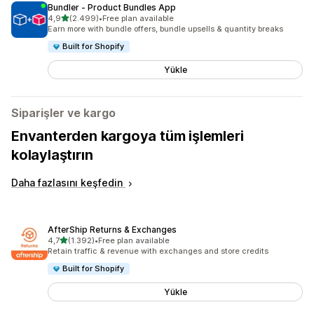
Bundler ‑ Product Bundles App
5 yıldız üzerinden
4,9
(2.499)
•
Free plan available
toplam 2499 değerlendirme
Earn more with bundle offers, bundle upsells & quantity breaks
Built for Shopify
Yükle
Siparişler ve kargo
Envanterden kargoya tüm işlemleri
kolaylaştırın
Daha fazlasını keşfedin
AfterShip Returns & Exchanges
5 yıldız üzerinden
4,7
(1.392)
•
Free plan available
toplam 1392 değerlendirme
Retain traffic & revenue with exchanges and store credits
Built for Shopify
Yükle