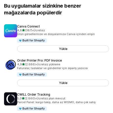
Bu uygulamalar sizinkine benzer
mağazalarda popülerdir
Canva Connect
5 yıldız üzerinden
4,8
(387)
•
Ücretsiz
toplam 387 değerlendirme
Ürün görsellerinize ve dosyalarınıza Canva içinden erişin
Built for Shopify
Yükle
Order Printer Pro: PDF Invoice
5 yıldız üzerinden
4,9
(2.686)
•
Ücretsiz yükleme
toplam 2686 değerlendirme
Faturalar, taslaklar ve gönderiler için sipariş yazıcısı
Built for Shopify
Yükle
CWILL Order Tracking
5 yıldız üzerinden
5,0
(2.860)
•
Ücretsiz plan mevcut
toplam 2860 değerlendirme
Parcel Panel: kargo takip, daha az WISMO, daha çok satış
Built for Shopify