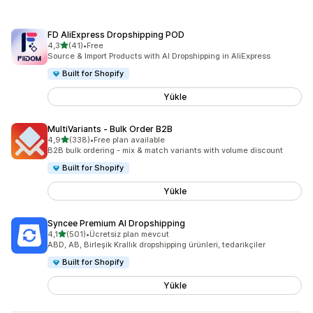
FD AliExpress Dropshipping POD
5 yıldız üzerinden
4,3
(41)
•
Free
toplam 41 değerlendirme
Source & Import Products with AI Dropshipping in AliExpress
Built for Shopify
Yükle
MultiVariants ‑ Bulk Order B2B
5 yıldız üzerinden
4,9
(338)
•
Free plan available
toplam 338 değerlendirme
B2B bulk ordering - mix & match variants with volume discount
Built for Shopify
Yükle
Syncee Premium AI Dropshipping
5 yıldız üzerinden
4,1
(501)
•
Ücretsiz plan mevcut
toplam 501 değerlendirme
ABD, AB, Birleşik Krallık dropshipping ürünleri, tedarikçiler
Built for Shopify
Yükle