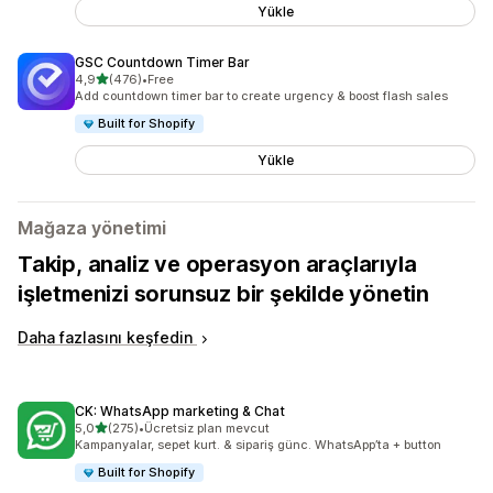
Yükle
GSC Countdown Timer Bar
5 yıldız üzerinden
4,9
(476)
•
Free
toplam 476 değerlendirme
Add countdown timer bar to create urgency & boost flash sales
Built for Shopify
Yükle
Mağaza yönetimi
Takip, analiz ve operasyon araçlarıyla
işletmenizi sorunsuz bir şekilde yönetin
Daha fazlasını keşfedin
CK: WhatsApp marketing & Chat
5 yıldız üzerinden
5,0
(275)
•
Ücretsiz plan mevcut
toplam 275 değerlendirme
Kampanyalar, sepet kurt. & sipariş günc. WhatsApp’ta + button
Built for Shopify