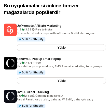
Bu uygulamalar sizinkine benzer
mağazalarda popülerdir
UpPromote Affiliate Marketing
5 yıldız üzerinden
4,9
(3.593)
•
Free to install
toplam 3593 değerlendirme
Drive referral sales loops with influencer & affiliate program
Built for Shopify
Yükle
SendWILL Pop up Email Popup
5 yıldız üzerinden
4,9
(7.476)
•
Free
toplam 7476 değerlendirme
Newsletter pop-up windows, SMS & email marketing for sign-ups
Built for Shopify
Yükle
CWILL Order Tracking
5 yıldız üzerinden
5,0
(2.858)
•
Ücretsiz plan mevcut
toplam 2858 değerlendirme
Parcel Panel: kargo takip, daha az WISMO, daha çok satış
Built for Shopify