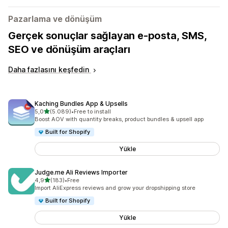
Pazarlama ve dönüşüm
Gerçek sonuçlar sağlayan e-posta, SMS,
SEO ve dönüşüm araçları
Daha fazlasını keşfedin
Kaching Bundles App & Upsells
5 yıldız üzerinden
5,0
(5.089)
•
Free to install
toplam 5089 değerlendirme
Boost AOV with quantity breaks, product bundles & upsell app
Built for Shopify
Yükle
Judge.me Ali Reviews Importer
5 yıldız üzerinden
4,9
(183)
•
Free
toplam 183 değerlendirme
Import AliExpress reviews and grow your dropshipping store
Built for Shopify
Yükle