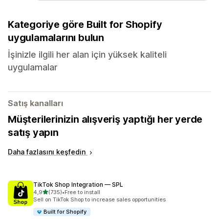
Kategoriye göre Built for Shopify
uygulamalarını bulun
İşinizle ilgili her alan için yüksek kaliteli
uygulamalar
Satış kanalları
Müşterilerinizin alışveriş yaptığı her yerde
satış yapın
Daha fazlasını keşfedin
TikTok Shop Integration — SPL
5 yıldız üzerinden
4,9
(735)
•
Free to install
toplam 735 değerlendirme
Sell on TikTok Shop to increase sales opportunities
Built for Shopify