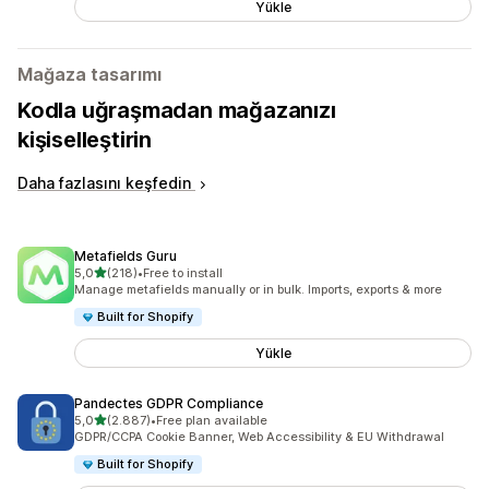
Yükle
Mağaza tasarımı
Kodla uğraşmadan mağazanızı
kişiselleştirin
Daha fazlasını keşfedin
Metafields Guru
5 yıldız üzerinden
5,0
(218)
•
Free to install
toplam 218 değerlendirme
Manage metafields manually or in bulk. Imports, exports & more
Built for Shopify
Yükle
Pandectes GDPR Compliance
5 yıldız üzerinden
5,0
(2.887)
•
Free plan available
toplam 2887 değerlendirme
GDPR/CCPA Cookie Banner, Web Accessibility & EU Withdrawal
Built for Shopify