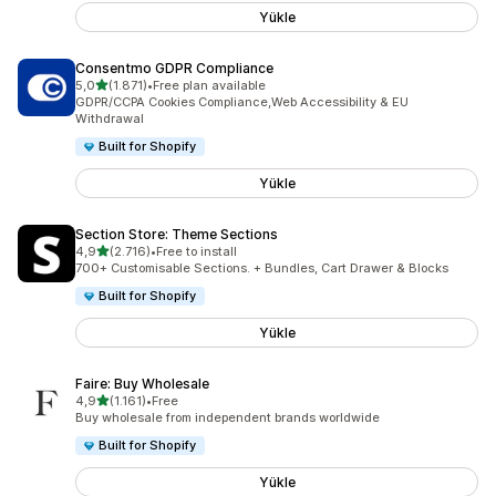
Yükle
Consentmo GDPR Compliance
5 yıldız üzerinden
5,0
(1.871)
•
Free plan available
toplam 1871 değerlendirme
GDPR/CCPA Cookies Compliance,Web Accessibility & EU
Withdrawal
Built for Shopify
Yükle
Section Store: Theme Sections
5 yıldız üzerinden
4,9
(2.716)
•
Free to install
toplam 2716 değerlendirme
700+ Customisable Sections. + Bundles, Cart Drawer & Blocks
Built for Shopify
Yükle
Faire: Buy Wholesale
5 yıldız üzerinden
4,9
(1.161)
•
Free
toplam 1161 değerlendirme
Buy wholesale from independent brands worldwide
Built for Shopify
Yükle