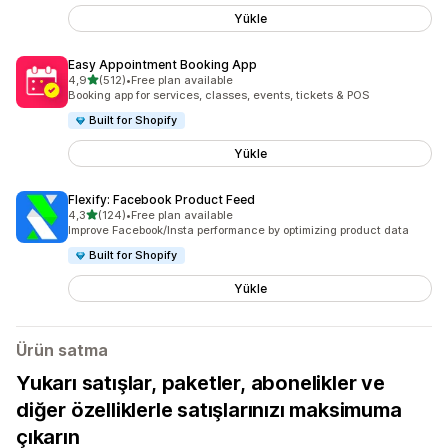
Yükle
Easy Appointment Booking App
5 yıldız üzerinden
4,9
(512)
•
Free plan available
toplam 512 değerlendirme
Booking app for services, classes, events, tickets & POS
Built for Shopify
Yükle
Flexify: Facebook Product Feed
5 yıldız üzerinden
4,3
(124)
•
Free plan available
toplam 124 değerlendirme
Improve Facebook/Insta performance by optimizing product data
Built for Shopify
Yükle
Ürün satma
Yukarı satışlar, paketler, abonelikler ve
diğer özelliklerle satışlarınızı maksimuma
çıkarın