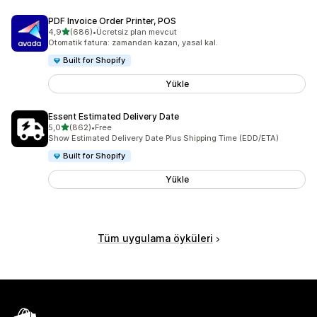
PDF Invoice Order Printer, POS
5 yıldız üzerinden
4,9
(686)
•
Ücretsiz plan mevcut
toplam 686 değerlendirme
Otomatik fatura: zamandan kazan, yasal kal.
Built for Shopify
Yükle
Essent Estimated Delivery Date
5 yıldız üzerinden
5,0
(862)
•
Free
toplam 862 değerlendirme
Show Estimated Delivery Date Plus Shipping Time (EDD/ETA)
Built for Shopify
Yükle
Tüm uygulama öyküleri