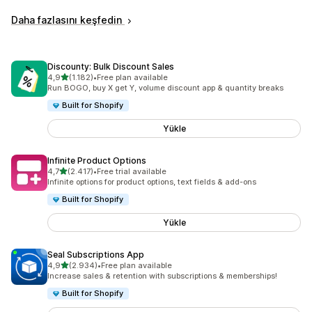
Daha fazlasını keşfedin
Discounty: Bulk Discount Sales
5 yıldız üzerinden
4,9
(1.182)
•
Free plan available
toplam 1182 değerlendirme
Run BOGO, buy X get Y, volume discount app & quantity breaks
Built for Shopify
Yükle
Infinite Product Options
5 yıldız üzerinden
4,7
(2.417)
•
Free trial available
toplam 2417 değerlendirme
Infinite options for product options, text fields & add-ons
Built for Shopify
Yükle
Seal Subscriptions App
5 yıldız üzerinden
4,9
(2.934)
•
Free plan available
toplam 2934 değerlendirme
Increase sales & retention with subscriptions & memberships!
Built for Shopify