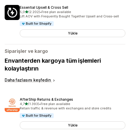
Essential Upsell & Cross Sell
5 yıldız üzerinden
5,0
(2.202)
•
Free plan available
toplam 2202 değerlendirme
Lift AOV with Frequently Bought Together Upsell and Cross-sell
Built for Shopify
Yükle
Siparişler ve kargo
Envanterden kargoya tüm işlemleri
kolaylaştırın
Daha fazlasını keşfedin
AfterShip Returns & Exchanges
5 yıldız üzerinden
4,7
(1.393)
•
Free plan available
toplam 1393 değerlendirme
Retain traffic & revenue with exchanges and store credits
Built for Shopify
Yükle