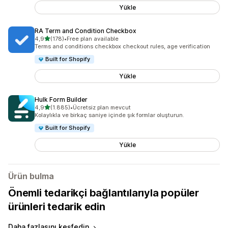
Yükle
RA Term and Condition Checkbox
5 yıldız üzerinden
4,9
(178)
•
Free plan available
toplam 178 değerlendirme
Terms and conditions checkbox checkout rules, age verification
Built for Shopify
Yükle
Hulk Form Builder
5 yıldız üzerinden
4,9
(1.885)
•
Ücretsiz plan mevcut
toplam 1885 değerlendirme
Kolaylıkla ve birkaç saniye içinde şık formlar oluşturun.
Built for Shopify
Yükle
Ürün bulma
Önemli tedarikçi bağlantılarıyla popüler
ürünleri tedarik edin
Daha fazlasını keşfedin