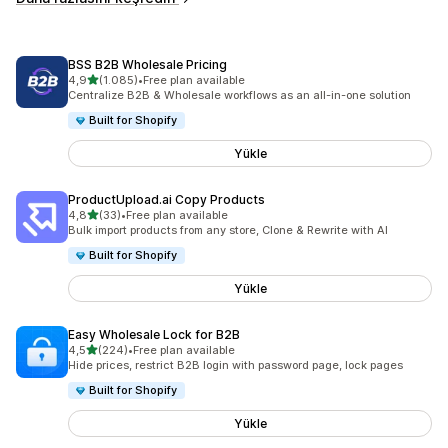
BSS B2B Wholesale Pricing
5 yıldız üzerinden
4,9
(1.085)
•
Free plan available
toplam 1085 değerlendirme
Centralize B2B & Wholesale workflows as an all-in-one solution
Built for Shopify
Yükle
ProductUpload.ai Copy Products
5 yıldız üzerinden
4,8
(33)
•
Free plan available
toplam 33 değerlendirme
Bulk import products from any store, Clone & Rewrite with AI
Built for Shopify
Yükle
Easy Wholesale Lock for B2B
5 yıldız üzerinden
4,5
(224)
•
Free plan available
toplam 224 değerlendirme
Hide prices, restrict B2B login with password page, lock pages
Built for Shopify
Yükle